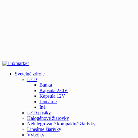
Svetelné zdroje
LED
Banka
Kapsula 230V
Kapsula 12V
Lineárne
Iné
LED pásiky
Halogénové žiarovky
Neintegrované kompaktné žiarivky
Lineárne žiarivky
Výbojky