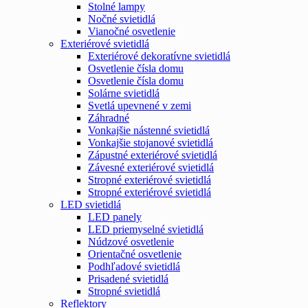
Stolné lampy
Nočné svietidlá
Vianočné osvetlenie
Exteriérové svietidlá
Exteriérové dekoratívne svietidlá
Osvetlenie čísla domu
Osvetlenie čísla domu
Solárne svietidlá
Svetlá upevnené v zemi
Záhradné
Vonkajšie nástenné svietidlá
Vonkajšie stojanové svietidlá
Zápustné exteriérové svietidlá
Závesné exteriérové svietidlá
Stropné exteriérové svietidlá
Stropné exteriérové svietidlá
LED svietidlá
LED panely
LED priemyselné svietidlá
Núdzové osvetlenie
Orientačné osvetlenie
Podhľadové svietidlá
Prisadené svietidlá
Stropné svietidlá
Reflektory