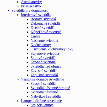
Autožiarovky
Príslušenstvo
Svietidlá pre domácnosť
Interiérové svietidlá
Bodové svietidlá
Dekoračné svietidlá
Detské svietidlá
Kúpeľňové svietidlá
Lustre
Nástenné svietidlá
Nočné lampy
Osvetlenie kuchynskej linky
Stojanové svietidlá
Stolové svietidlá
Stropné svietidlá
Svietidlá nad obrazy
Závesné svietidlá
Zápustné svietidlá
Vnútorné domáce osvetlenie
Stropné svietidlá
Svietidlá nástenné-stropné
Svietidlá nástenné
Nábytkové svietidlá
Lampy a drobné osvetlenie
Stojacie lampy