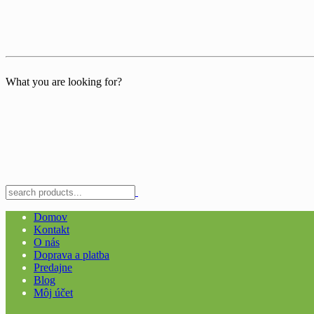
What you are looking for?
Domov
Kontakt
O nás
Doprava a platba
Predajne
Blog
Môj účet