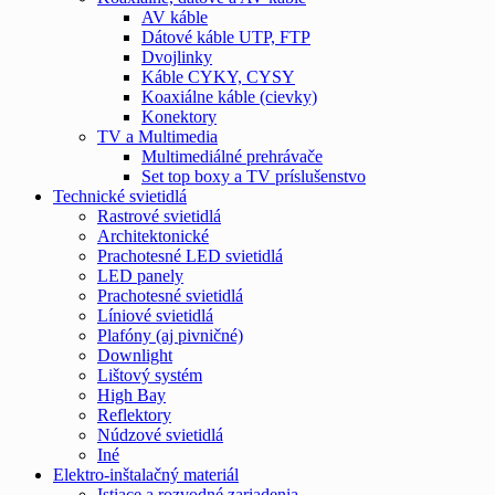
AV káble
Dátové káble UTP, FTP
Dvojlinky
Káble CYKY, CYSY
Koaxiálne káble (cievky)
Konektory
TV a Multimedia
Multimediálné prehrávače
Set top boxy a TV príslušenstvo
Technické svietidlá
Rastrové svietidlá
Architektonické
Prachotesné LED svietidlá
LED panely
Prachotesné svietidlá
Líniové svietidlá
Plafóny (aj pivničné)
Downlight
Lištový systém
High Bay
Reflektory
Núdzové svietidlá
Iné
Elektro-inštalačný materiál
Istiace a rozvodné zariadenia