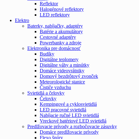
Reflektor
Halogénové reflektory
LED reflektory
Elektro
Baterky, nabíjačky, adaptéry
Batérie a akumulátory
Cestovné adaptéry
Powerbanky a zdroje
Elektronika pre domácnosť
Budíky
Digitálne teplomery
Digitálne váhy a minútky
Domáce videovrátniky
Domový bezdrôtový zvonček
Meteorologické stanice
Čističe vzduchu
Svietidlá a čelovky
Čelovky
Kempingové a cyklosvietidlá
LED pracovné svietidlá
Nabíjacie ručné LED svietidlá
Vreckové batériové LED svietidlá
Predlžovacie prívody a rozbočovacie zásuvky
Domáce predlžovacie prívody
Flexo šnúry