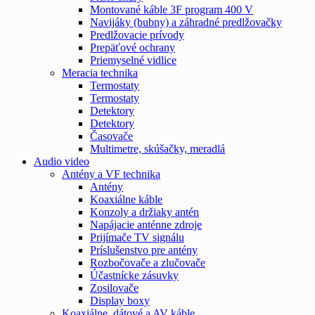
Montované káble 3F program 400 V
Navijáky (bubny) a záhradné predlžovačky
Predlžovacie prívody
Prepäťové ochrany
Priemyselné vidlice
Meracia technika
Termostaty
Termostaty
Detektory
Detektory
Časovače
Multimetre, skúšačky, meradlá
Audio video
Antény a VF technika
Antény
Koaxiálne káble
Konzoly a držiaky antén
Napájacie anténne zdroje
Prijímače TV signálu
Príslušenstvo pre antény
Rozbočovače a zlučovače
Účastnícke zásuvky
Zosilovače
Display boxy
Koaxiálne, dátové a AV káble