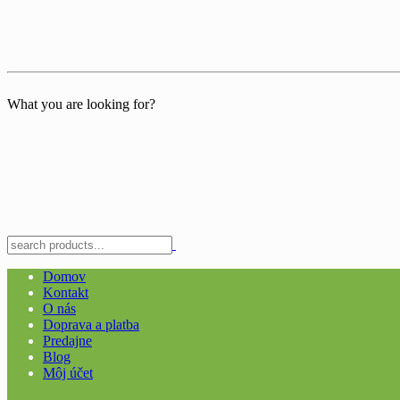
What you are looking for?
Domov
Kontakt
O nás
Doprava a platba
Predajne
Blog
Môj účet