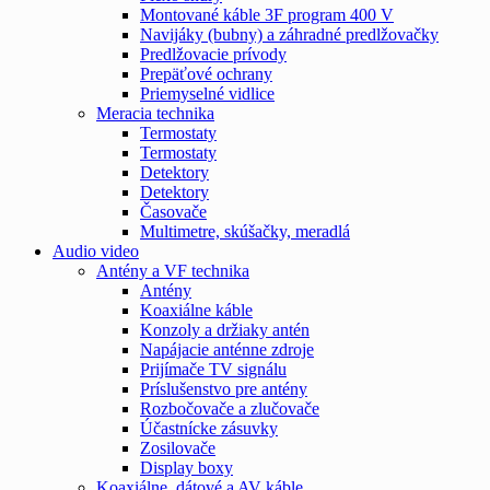
Montované káble 3F program 400 V
Navijáky (bubny) a záhradné predlžovačky
Predlžovacie prívody
Prepäťové ochrany
Priemyselné vidlice
Meracia technika
Termostaty
Termostaty
Detektory
Detektory
Časovače
Multimetre, skúšačky, meradlá
Audio video
Antény a VF technika
Antény
Koaxiálne káble
Konzoly a držiaky antén
Napájacie anténne zdroje
Prijímače TV signálu
Príslušenstvo pre antény
Rozbočovače a zlučovače
Účastnícke zásuvky
Zosilovače
Display boxy
Koaxiálne, dátové a AV káble