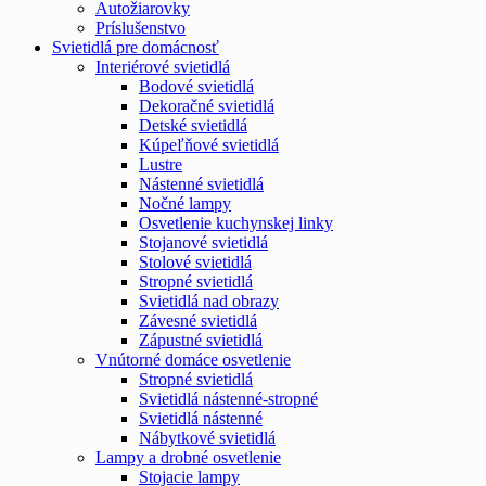
Autožiarovky
Príslušenstvo
Svietidlá pre domácnosť
Interiérové svietidlá
Bodové svietidlá
Dekoračné svietidlá
Detské svietidlá
Kúpeľňové svietidlá
Lustre
Nástenné svietidlá
Nočné lampy
Osvetlenie kuchynskej linky
Stojanové svietidlá
Stolové svietidlá
Stropné svietidlá
Svietidlá nad obrazy
Závesné svietidlá
Zápustné svietidlá
Vnútorné domáce osvetlenie
Stropné svietidlá
Svietidlá nástenné-stropné
Svietidlá nástenné
Nábytkové svietidlá
Lampy a drobné osvetlenie
Stojacie lampy