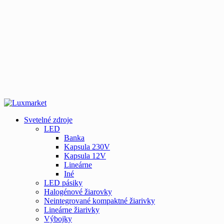
Svetelné zdroje
LED
Banka
Kapsula 230V
Kapsula 12V
Lineárne
Iné
LED pásiky
Halogénové žiarovky
Neintegrované kompaktné žiarivky
Lineárne žiarivky
Výbojky