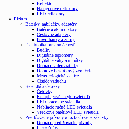
Reflektor
Halogénové reflektory
LED reflektory
Elektro
Baterky, nabíjačky, adaptéry
Batérie a akumulátory
Cestovné adaptéry
Powerbanky a zdroje
Elektronika pre domácnosť
Budíky
Digitálne teplomery
Digitálne váhy a minútky
Domáce videovrátniky
Domový bezdrôtový zvonček
Meteorologické stanice
Čističe vzduchu
Svietidlá a čelovky
Čelovky
Kempingové a cyklosvietidlá
LED pracovné svietidlá
Nabíjacie ručné LED svietidlá
Vreckové batériové LED svietidlá
Predlžovacie prívody a rozbočovacie zásuvky
Domáce predlžovacie prívody
Flexo šnúry