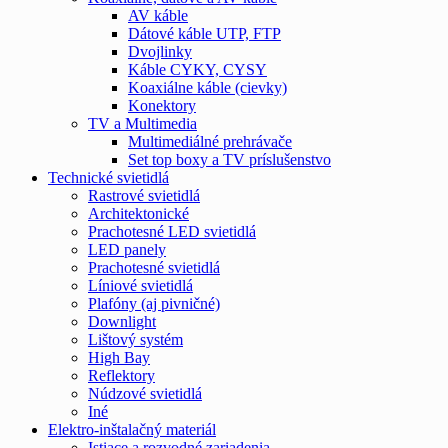
AV káble
Dátové káble UTP, FTP
Dvojlinky
Káble CYKY, CYSY
Koaxiálne káble (cievky)
Konektory
TV a Multimedia
Multimediálné prehrávače
Set top boxy a TV príslušenstvo
Technické svietidlá
Rastrové svietidlá
Architektonické
Prachotesné LED svietidlá
LED panely
Prachotesné svietidlá
Líniové svietidlá
Plafóny (aj pivničné)
Downlight
Lištový systém
High Bay
Reflektory
Núdzové svietidlá
Iné
Elektro-inštalačný materiál
Istiace a rozvodné zariadenia