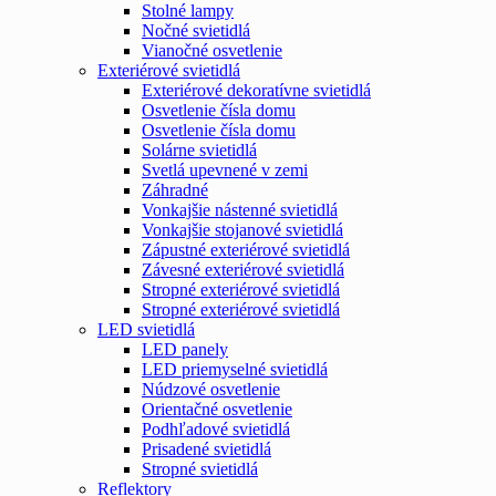
Stolné lampy
Nočné svietidlá
Vianočné osvetlenie
Exteriérové svietidlá
Exteriérové dekoratívne svietidlá
Osvetlenie čísla domu
Osvetlenie čísla domu
Solárne svietidlá
Svetlá upevnené v zemi
Záhradné
Vonkajšie nástenné svietidlá
Vonkajšie stojanové svietidlá
Zápustné exteriérové svietidlá
Závesné exteriérové svietidlá
Stropné exteriérové svietidlá
Stropné exteriérové svietidlá
LED svietidlá
LED panely
LED priemyselné svietidlá
Núdzové osvetlenie
Orientačné osvetlenie
Podhľadové svietidlá
Prisadené svietidlá
Stropné svietidlá
Reflektory