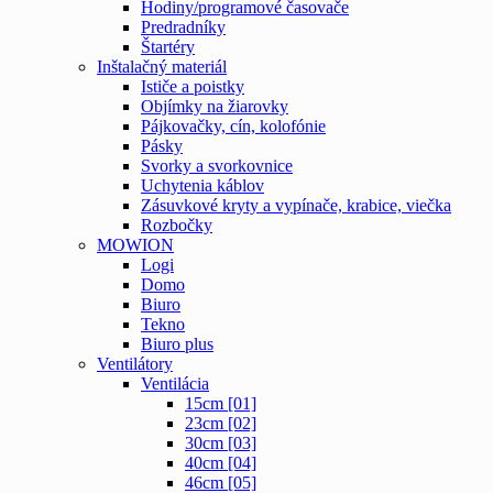
Hodiny/programové časovače
Predradníky
Štartéry
Inštalačný materiál
Ističe a poistky
Objímky na žiarovky
Pájkovačky, cín, kolofónie
Pásky
Svorky a svorkovnice
Uchytenia káblov
Zásuvkové kryty a vypínače, krabice, viečka
Rozbočky
MOWION
Logi
Domo
Biuro
Tekno
Biuro plus
Ventilátory
Ventilácia
15cm [01]
23cm [02]
30cm [03]
40cm [04]
46cm [05]