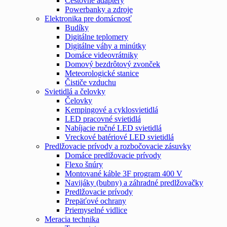
Cestovné adaptéry
Powerbanky a zdroje
Elektronika pre domácnosť
Budíky
Digitálne teplomery
Digitálne váhy a minútky
Domáce videovrátniky
Domový bezdrôtový zvonček
Meteorologické stanice
Čističe vzduchu
Svietidlá a čelovky
Čelovky
Kempingové a cyklosvietidlá
LED pracovné svietidlá
Nabíjacie ručné LED svietidlá
Vreckové batériové LED svietidlá
Predlžovacie prívody a rozbočovacie zásuvky
Domáce predlžovacie prívody
Flexo šnúry
Montované káble 3F program 400 V
Navijáky (bubny) a záhradné predlžovačky
Predlžovacie prívody
Prepäťové ochrany
Priemyselné vidlice
Meracia technika