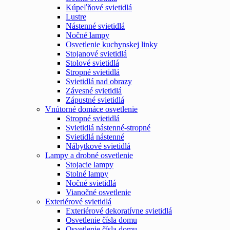
Kúpeľňové svietidlá
Lustre
Nástenné svietidlá
Nočné lampy
Osvetlenie kuchynskej linky
Stojanové svietidlá
Stolové svietidlá
Stropné svietidlá
Svietidlá nad obrazy
Závesné svietidlá
Zápustné svietidlá
Vnútorné domáce osvetlenie
Stropné svietidlá
Svietidlá nástenné-stropné
Svietidlá nástenné
Nábytkové svietidlá
Lampy a drobné osvetlenie
Stojacie lampy
Stolné lampy
Nočné svietidlá
Vianočné osvetlenie
Exteriérové svietidlá
Exteriérové dekoratívne svietidlá
Osvetlenie čísla domu
Osvetlenie čísla domu