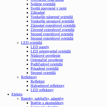
Solárne svietidlá
Svetlá upevnené v zemi
Záhradné
Vonkajšie nástenné svietidlá
Vonkajšie stojanové svietidlá
Zápustné exteriérové svietidlá
Závesné exteriérové svietidlá
Stropné exteriérové svietidlá
Stropné exteriérové svietidlá
LED svietidlá
LED panely
LED priemyselné svietidlá
Núdzové osvetlenie
Orientačné osvetlenie
Podhľadové svietidlá
Prisadené svietidlá
Stropné svietidlá
Reflektory
Reflektor
Halogénové reflektory
LED reflektory
Elektro
Baterky, nabíjačky, adaptéry
Batérie a akumulátory