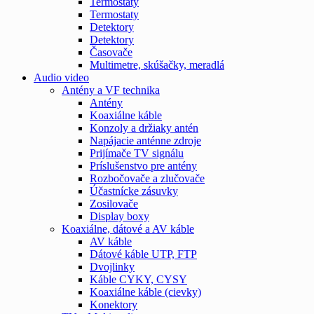
Termostaty
Termostaty
Detektory
Detektory
Časovače
Multimetre, skúšačky, meradlá
Audio video
Antény a VF technika
Antény
Koaxiálne káble
Konzoly a držiaky antén
Napájacie anténne zdroje
Prijímače TV signálu
Príslušenstvo pre antény
Rozbočovače a zlučovače
Účastnícke zásuvky
Zosilovače
Display boxy
Koaxiálne, dátové a AV káble
AV káble
Dátové káble UTP, FTP
Dvojlinky
Káble CYKY, CYSY
Koaxiálne káble (cievky)
Konektory