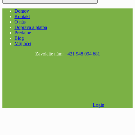
Domov
Kontakt
O nás
Doprava a platba
Predajne
Blog
Môj účet
Zavolajte nám:
+421 948 094 681
Login