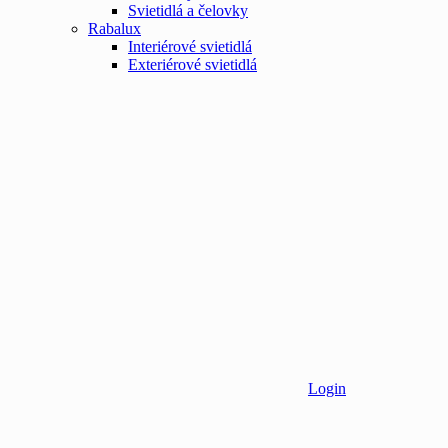
Svietidlá a čelovky
Rabalux
Interiérové svietidlá
Exteriérové svietidlá
Login