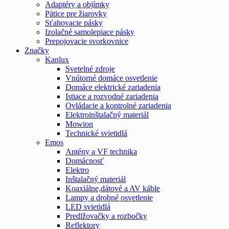
Adaptéry a objímky
Pätice pre žiarovky
Sťahovacie pásky
Izolačné samolepiace pásky
Prepojovacie svorkovnice
Značky
Kanlux
Svetelné zdroje
Vnútorné domáce osvetlenie
Domáce elektrické zariadenia
Istiace a rozvodné zariadenia
Ovládacie a kontrolné zariadenia
Elektroinštalačný materiál
Mowion
Technické svietidlá
Emos
Antény a VF technika
Domácnosť
Elektro
Inštalačný materiál
Koaxiálne,dátové a AV káble
Lampy a drobné osvetlenie
LED svietidlá
Predlžovačky a rozbočky
Reflektory