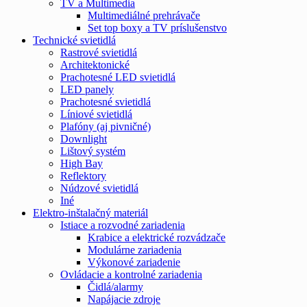
TV a Multimedia
Multimediálné prehrávače
Set top boxy a TV príslušenstvo
Technické svietidlá
Rastrové svietidlá
Architektonické
Prachotesné LED svietidlá
LED panely
Prachotesné svietidlá
Líniové svietidlá
Plafóny (aj pivničné)
Downlight
Lištový systém
High Bay
Reflektory
Núdzové svietidlá
Iné
Elektro-inštalačný materiál
Istiace a rozvodné zariadenia
Krabice a elektrické rozvádzače
Modulárne zariadenia
Výkonové zariadenie
Ovládacie a kontrolné zariadenia
Čidlá/alarmy
Napájacie zdroje