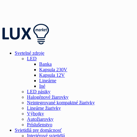
Svetelné zdroje
LED
Banka
Kapsula 230V
Kapsula 12V
Lineárne
Iné
LED pásiky
Halogénové žiarovky
Neintegrované kompaktné žiarivky
Lineárne žiarivky
Výbojky
Autožiarovky
Príslušenstvo
Svietidlá pre domácnosť
Interiérové svietidlá