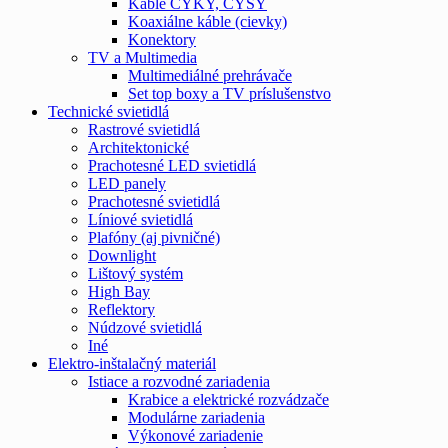
Káble CYKY, CYSY
Koaxiálne káble (cievky)
Konektory
TV a Multimedia
Multimediálné prehrávače
Set top boxy a TV príslušenstvo
Technické svietidlá
Rastrové svietidlá
Architektonické
Prachotesné LED svietidlá
LED panely
Prachotesné svietidlá
Líniové svietidlá
Plafóny (aj pivničné)
Downlight
Lištový systém
High Bay
Reflektory
Núdzové svietidlá
Iné
Elektro-inštalačný materiál
Istiace a rozvodné zariadenia
Krabice a elektrické rozvádzače
Modulárne zariadenia
Výkonové zariadenie