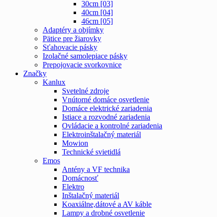
30cm [03]
40cm [04]
46cm [05]
Adaptéry a objímky
Pätice pre žiarovky
Sťahovacie pásky
Izolačné samolepiace pásky
Prepojovacie svorkovnice
Značky
Kanlux
Svetelné zdroje
Vnútorné domáce osvetlenie
Domáce elektrické zariadenia
Istiace a rozvodné zariadenia
Ovládacie a kontrolné zariadenia
Elektroinštalačný materiál
Mowion
Technické svietidlá
Emos
Antény a VF technika
Domácnosť
Elektro
Inštalačný materiál
Koaxiálne,dátové a AV káble
Lampy a drobné osvetlenie