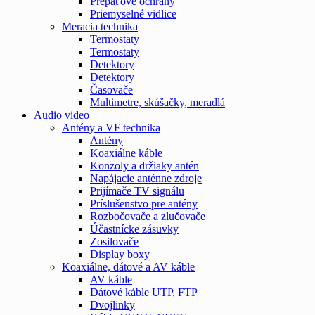
Prepäťové ochrany
Priemyselné vidlice
Meracia technika
Termostaty
Termostaty
Detektory
Detektory
Časovače
Multimetre, skúšačky, meradlá
Audio video
Antény a VF technika
Antény
Koaxiálne káble
Konzoly a držiaky antén
Napájacie anténne zdroje
Prijímače TV signálu
Príslušenstvo pre antény
Rozbočovače a zlučovače
Účastnícke zásuvky
Zosilovače
Display boxy
Koaxiálne, dátové a AV káble
AV káble
Dátové káble UTP, FTP
Dvojlinky