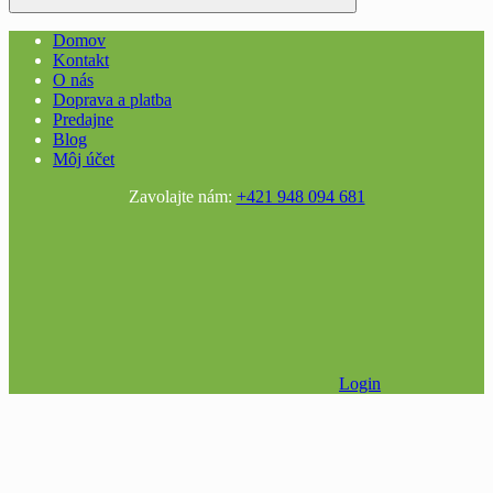
Domov
Kontakt
O nás
Doprava a platba
Predajne
Blog
Môj účet
Zavolajte nám:
+421 948 094 681
Login