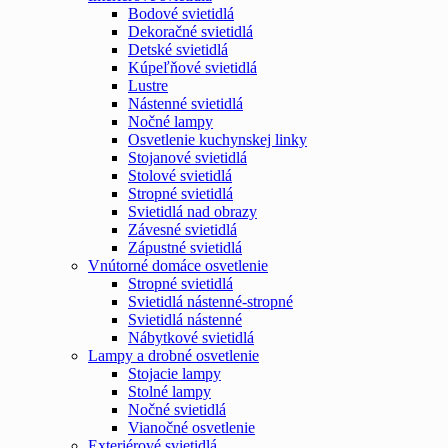
Bodové svietidlá
Dekoračné svietidlá
Detské svietidlá
Kúpeľňové svietidlá
Lustre
Nástenné svietidlá
Nočné lampy
Osvetlenie kuchynskej linky
Stojanové svietidlá
Stolové svietidlá
Stropné svietidlá
Svietidlá nad obrazy
Závesné svietidlá
Zápustné svietidlá
Vnútorné domáce osvetlenie
Stropné svietidlá
Svietidlá nástenné-stropné
Svietidlá nástenné
Nábytkové svietidlá
Lampy a drobné osvetlenie
Stojacie lampy
Stolné lampy
Nočné svietidlá
Vianočné osvetlenie
Exteriérové svietidlá