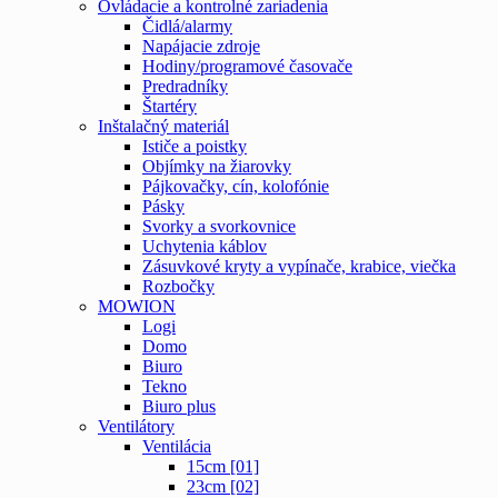
Ovládacie a kontrolné zariadenia
Čidlá/alarmy
Napájacie zdroje
Hodiny/programové časovače
Predradníky
Štartéry
Inštalačný materiál
Ističe a poistky
Objímky na žiarovky
Pájkovačky, cín, kolofónie
Pásky
Svorky a svorkovnice
Uchytenia káblov
Zásuvkové kryty a vypínače, krabice, viečka
Rozbočky
MOWION
Logi
Domo
Biuro
Tekno
Biuro plus
Ventilátory
Ventilácia
15cm [01]
23cm [02]