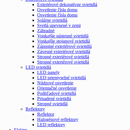
Exteriérové dekoratívne svietidlá
Osvetlenie čísla domu
Osvetlenie čísla domu
Solárne svietidlá
Svetlá upevnené v zemi
Záhradné
Vonkajšie nástenné svietidlá
Vonkajšie stojanové svietidlá
Zápustné exteriérové svietidlá
Závesné exteriérové svietidlá
Stropné exteriérové svietidlá
Stropné exteriérové svietidlá
LED svietidlá
LED panely
LED priemyselné svietidlá
Núdzové osvetlenie
Orientačné osvetlenie
Podhľadové svietidlá
Prisadené svietidlá
Stropné svietidlá
Reflektory
Reflektor
Halogénové reflektory
LED reflektory
Elektro