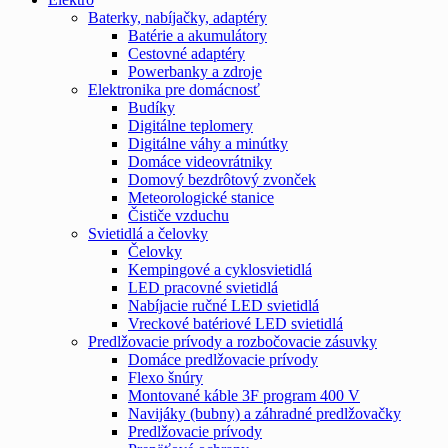
Baterky, nabíjačky, adaptéry
Batérie a akumulátory
Cestovné adaptéry
Powerbanky a zdroje
Elektronika pre domácnosť
Budíky
Digitálne teplomery
Digitálne váhy a minútky
Domáce videovrátniky
Domový bezdrôtový zvonček
Meteorologické stanice
Čističe vzduchu
Svietidlá a čelovky
Čelovky
Kempingové a cyklosvietidlá
LED pracovné svietidlá
Nabíjacie ručné LED svietidlá
Vreckové batériové LED svietidlá
Predlžovacie prívody a rozbočovacie zásuvky
Domáce predlžovacie prívody
Flexo šnúry
Montované káble 3F program 400 V
Navijáky (bubny) a záhradné predlžovačky
Predlžovacie prívody