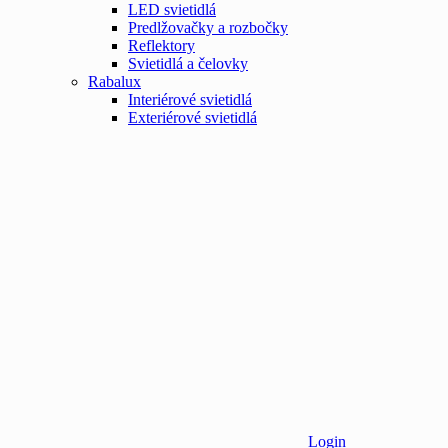
LED svietidlá
Predlžovačky a rozbočky
Reflektory
Svietidlá a čelovky
Rabalux
Interiérové svietidlá
Exteriérové svietidlá
Login