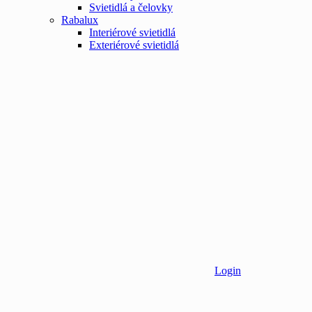
Svietidlá a čelovky
Rabalux
Interiérové svietidlá
Exteriérové svietidlá
Login