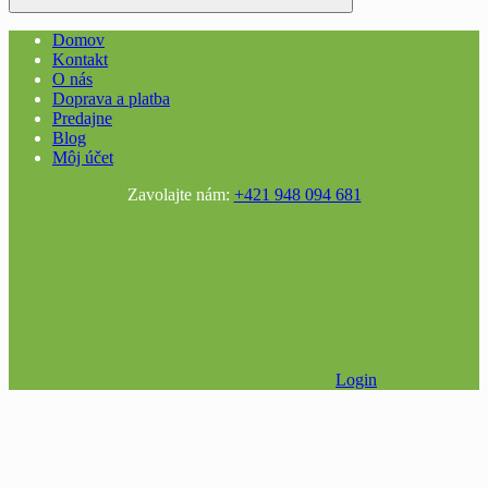
Domov
Kontakt
O nás
Doprava a platba
Predajne
Blog
Môj účet
Zavolajte nám:
+421 948 094 681
Login