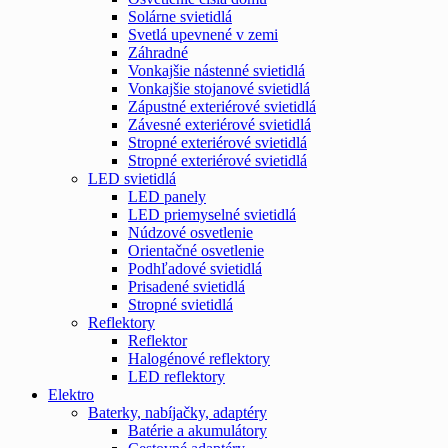
Solárne svietidlá
Svetlá upevnené v zemi
Záhradné
Vonkajšie nástenné svietidlá
Vonkajšie stojanové svietidlá
Zápustné exteriérové svietidlá
Závesné exteriérové svietidlá
Stropné exteriérové svietidlá
Stropné exteriérové svietidlá
LED svietidlá
LED panely
LED priemyselné svietidlá
Núdzové osvetlenie
Orientačné osvetlenie
Podhľadové svietidlá
Prisadené svietidlá
Stropné svietidlá
Reflektory
Reflektor
Halogénové reflektory
LED reflektory
Elektro
Baterky, nabíjačky, adaptéry
Batérie a akumulátory