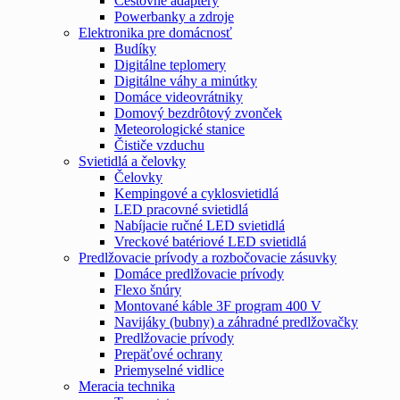
Cestovné adaptéry
Powerbanky a zdroje
Elektronika pre domácnosť
Budíky
Digitálne teplomery
Digitálne váhy a minútky
Domáce videovrátniky
Domový bezdrôtový zvonček
Meteorologické stanice
Čističe vzduchu
Svietidlá a čelovky
Čelovky
Kempingové a cyklosvietidlá
LED pracovné svietidlá
Nabíjacie ručné LED svietidlá
Vreckové batériové LED svietidlá
Predlžovacie prívody a rozbočovacie zásuvky
Domáce predlžovacie prívody
Flexo šnúry
Montované káble 3F program 400 V
Navijáky (bubny) a záhradné predlžovačky
Predlžovacie prívody
Prepäťové ochrany
Priemyselné vidlice
Meracia technika