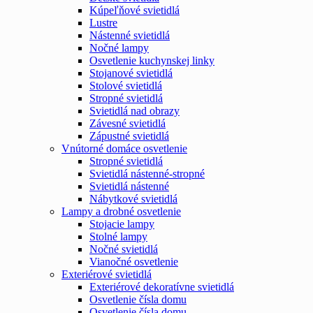
Kúpeľňové svietidlá
Lustre
Nástenné svietidlá
Nočné lampy
Osvetlenie kuchynskej linky
Stojanové svietidlá
Stolové svietidlá
Stropné svietidlá
Svietidlá nad obrazy
Závesné svietidlá
Zápustné svietidlá
Vnútorné domáce osvetlenie
Stropné svietidlá
Svietidlá nástenné-stropné
Svietidlá nástenné
Nábytkové svietidlá
Lampy a drobné osvetlenie
Stojacie lampy
Stolné lampy
Nočné svietidlá
Vianočné osvetlenie
Exteriérové svietidlá
Exteriérové dekoratívne svietidlá
Osvetlenie čísla domu
Osvetlenie čísla domu