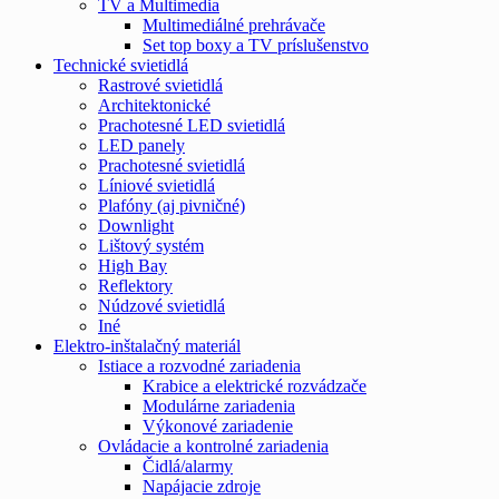
TV a Multimedia
Multimediálné prehrávače
Set top boxy a TV príslušenstvo
Technické svietidlá
Rastrové svietidlá
Architektonické
Prachotesné LED svietidlá
LED panely
Prachotesné svietidlá
Líniové svietidlá
Plafóny (aj pivničné)
Downlight
Lištový systém
High Bay
Reflektory
Núdzové svietidlá
Iné
Elektro-inštalačný materiál
Istiace a rozvodné zariadenia
Krabice a elektrické rozvádzače
Modulárne zariadenia
Výkonové zariadenie
Ovládacie a kontrolné zariadenia
Čidlá/alarmy
Napájacie zdroje