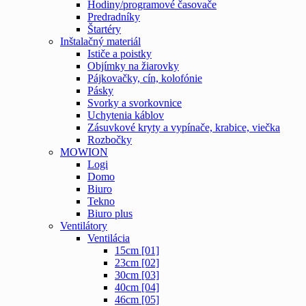
Hodiny/programové časovače
Predradníky
Štartéry
Inštalačný materiál
Ističe a poistky
Objímky na žiarovky
Pájkovačky, cín, kolofónie
Pásky
Svorky a svorkovnice
Uchytenia káblov
Zásuvkové kryty a vypínače, krabice, viečka
Rozbočky
MOWION
Logi
Domo
Biuro
Tekno
Biuro plus
Ventilátory
Ventilácia
15cm [01]
23cm [02]
30cm [03]
40cm [04]
46cm [05]