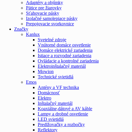
Adaptéry a objímky
Pätice pre žiarovky
Sťahovacie pásky
Izolačné samolepiace pásky
Prepojovacie svorkovnice
Značky
Kanlux
Svetelné zdroje
Vnútorné domáce osvetlenie
Domáce elektrické zariadenia
Istiace a rozvodné zariadenia
Ovládacie a kontrolné zariadenia
Elektroinštalačný materiál
Mowion
Technické svietidlá
Emos
Antény a VF technika
Domácnosť
Elektro
Inštalačný materiál
Koaxiálne,dátové a AV káble
Lampy a drobné osvetlenie
LED svietidlá
Predlžovačky a rozbočky
Reflektory