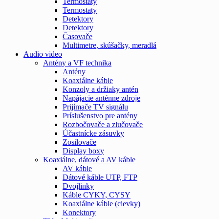
Termostaty
Termostaty
Detektory
Detektory
Časovače
Multimetre, skúšačky, meradlá
Audio video
Antény a VF technika
Antény
Koaxiálne káble
Konzoly a držiaky antén
Napájacie anténne zdroje
Prijímače TV signálu
Príslušenstvo pre antény
Rozbočovače a zlučovače
Účastnícke zásuvky
Zosilovače
Display boxy
Koaxiálne, dátové a AV káble
AV káble
Dátové káble UTP, FTP
Dvojlinky
Káble CYKY, CYSY
Koaxiálne káble (cievky)
Konektory