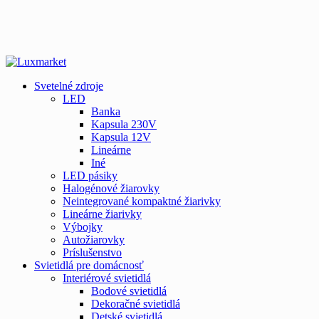
Svetelné zdroje
LED
Banka
Kapsula 230V
Kapsula 12V
Lineárne
Iné
LED pásiky
Halogénové žiarovky
Neintegrované kompaktné žiarivky
Lineárne žiarivky
Výbojky
Autožiarovky
Príslušenstvo
Svietidlá pre domácnosť
Interiérové svietidlá
Bodové svietidlá
Dekoračné svietidlá
Detské svietidlá