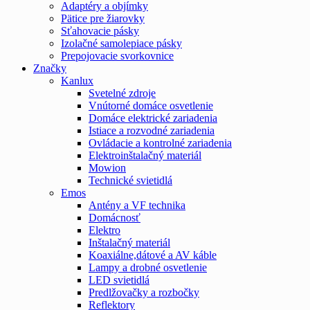
Adaptéry a objímky
Pätice pre žiarovky
Sťahovacie pásky
Izolačné samolepiace pásky
Prepojovacie svorkovnice
Značky
Kanlux
Svetelné zdroje
Vnútorné domáce osvetlenie
Domáce elektrické zariadenia
Istiace a rozvodné zariadenia
Ovládacie a kontrolné zariadenia
Elektroinštalačný materiál
Mowion
Technické svietidlá
Emos
Antény a VF technika
Domácnosť
Elektro
Inštalačný materiál
Koaxiálne,dátové a AV káble
Lampy a drobné osvetlenie
LED svietidlá
Predlžovačky a rozbočky
Reflektory