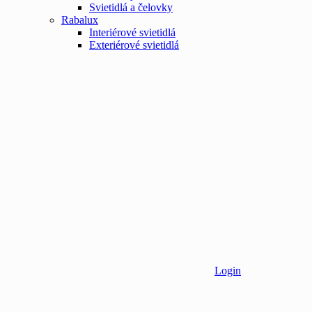
Svietidlá a čelovky
Rabalux
Interiérové svietidlá
Exteriérové svietidlá
Login