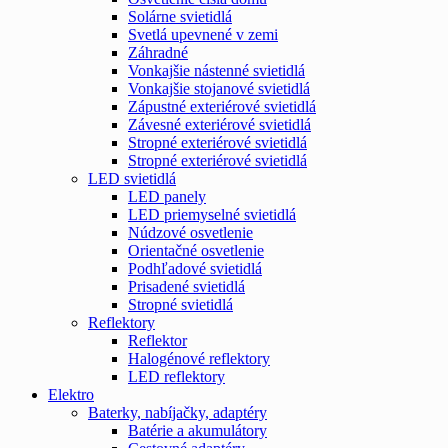
Solárne svietidlá
Svetlá upevnené v zemi
Záhradné
Vonkajšie nástenné svietidlá
Vonkajšie stojanové svietidlá
Zápustné exteriérové svietidlá
Závesné exteriérové svietidlá
Stropné exteriérové svietidlá
Stropné exteriérové svietidlá
LED svietidlá
LED panely
LED priemyselné svietidlá
Núdzové osvetlenie
Orientačné osvetlenie
Podhľadové svietidlá
Prisadené svietidlá
Stropné svietidlá
Reflektory
Reflektor
Halogénové reflektory
LED reflektory
Elektro
Baterky, nabíjačky, adaptéry
Batérie a akumulátory