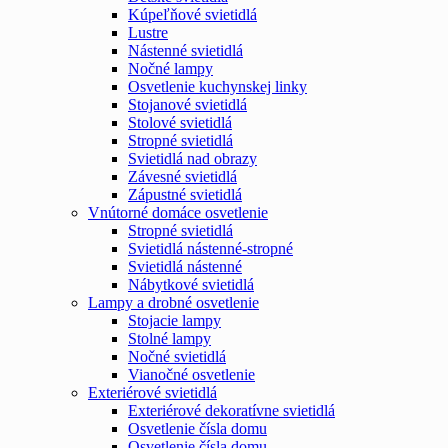
Kúpeľňové svietidlá
Lustre
Nástenné svietidlá
Nočné lampy
Osvetlenie kuchynskej linky
Stojanové svietidlá
Stolové svietidlá
Stropné svietidlá
Svietidlá nad obrazy
Závesné svietidlá
Zápustné svietidlá
Vnútorné domáce osvetlenie
Stropné svietidlá
Svietidlá nástenné-stropné
Svietidlá nástenné
Nábytkové svietidlá
Lampy a drobné osvetlenie
Stojacie lampy
Stolné lampy
Nočné svietidlá
Vianočné osvetlenie
Exteriérové svietidlá
Exteriérové dekoratívne svietidlá
Osvetlenie čísla domu
Osvetlenie čísla domu