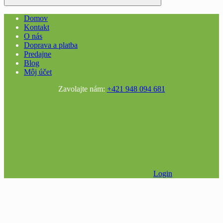
Domov
Kontakt
O nás
Doprava a platba
Predajne
Blog
Môj účet
Zavolajte nám:
+421 948 094 681
Login