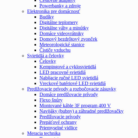
Cestovné adaptéry
Powerbanky a zdroje
Elektronika pre domácnosť
Budíky
Digitálne teplomery
Digitálne váhy a minútky
Domáce videovrátniky
Domový bezdrôtový zvonček
Meteorologické stanice
Čističe vzduchu
Svietidlá a čelovky
Čelovky
Kempingové a cyklosvietidlá
LED pracovné svietidlá
Nabíjacie ručné LED svietidlá
Vreckové batériové LED svietidlá
Predlžovacie prívody a rozbočovacie zásuvky
Domáce predlžovacie prívody
Flexo šnúry
Montované káble 3F program 400 V
Navijáky (bubny) a záhradné predlžovačky
Predlžovacie prívody
Prepäťové ochrany
Priemyselné vidlice
Meracia technika