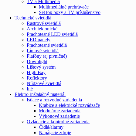
TV a Multimedia
Multimediálné prehrávače
Set top boxy a TV príslušenstvo
Technické svietidlá
Rastrové svietidlá
Architektonické
Prachotesné LED svietidlá
LED panely
Prachotesné svietidlá
Líniové svietidlá
Plafóny (aj pivničné)
Downlight
Lištový systém
High Bay
Reflektory
Núdzové svietidlá
Iné
Elektro-inštalačný materiál
Istiace a rozvodné zariadenia
Krabice a elektrické rozvádzače
Modulárne zariadenia
Výkonové zariadenie
Ovládacie a kontrolné zariadenia
Čidlá/alarmy
Napájacie zdroje