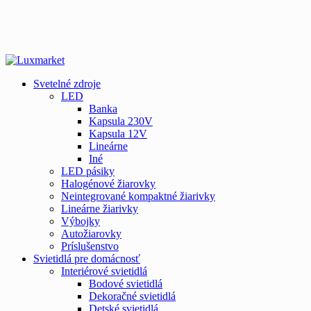
Svetelné zdroje
LED
Banka
Kapsula 230V
Kapsula 12V
Lineárne
Iné
LED pásiky
Halogénové žiarovky
Neintegrované kompaktné žiarivky
Lineárne žiarivky
Výbojky
Autožiarovky
Príslušenstvo
Svietidlá pre domácnosť
Interiérové svietidlá
Bodové svietidlá
Dekoračné svietidlá
Detské svietidlá