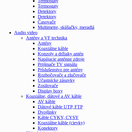
Termostaty
Termostaty
Detektory
Detektory
Časovače
Multimetre, skúšačky, meradlá
Audio video
Antény a VF technika
Antény
Koaxiálne káble
Konzoly a držiaky antén
Napájacie anténne zdroje
Prijímače TV signálu
Príslušenstvo pre antény
Rozbočovače a zlučovače
Účastnícke zásuvky
Zosilovače
Display boxy
Koaxiálne, dátové a AV káble
AV káble
Dátové káble UTP, FTP
Dvojlinky
Káble CYKY, CYSY
Koaxiálne káble (cievky)
Konektory