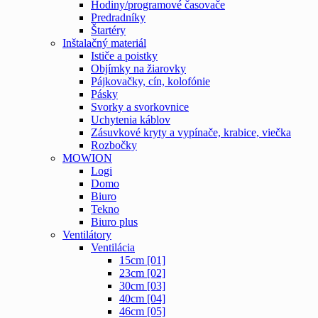
Hodiny/programové časovače
Predradníky
Štartéry
Inštalačný materiál
Ističe a poistky
Objímky na žiarovky
Pájkovačky, cín, kolofónie
Pásky
Svorky a svorkovnice
Uchytenia káblov
Zásuvkové kryty a vypínače, krabice, viečka
Rozbočky
MOWION
Logi
Domo
Biuro
Tekno
Biuro plus
Ventilátory
Ventilácia
15cm [01]
23cm [02]
30cm [03]
40cm [04]
46cm [05]