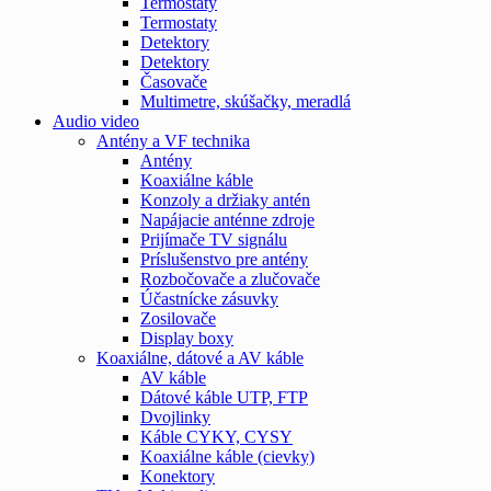
Termostaty
Termostaty
Detektory
Detektory
Časovače
Multimetre, skúšačky, meradlá
Audio video
Antény a VF technika
Antény
Koaxiálne káble
Konzoly a držiaky antén
Napájacie anténne zdroje
Prijímače TV signálu
Príslušenstvo pre antény
Rozbočovače a zlučovače
Účastnícke zásuvky
Zosilovače
Display boxy
Koaxiálne, dátové a AV káble
AV káble
Dátové káble UTP, FTP
Dvojlinky
Káble CYKY, CYSY
Koaxiálne káble (cievky)
Konektory