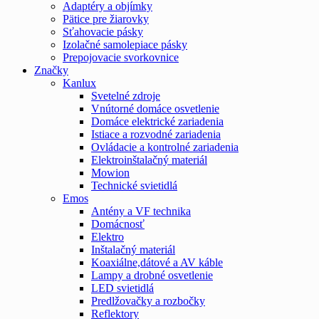
Adaptéry a objímky
Pätice pre žiarovky
Sťahovacie pásky
Izolačné samolepiace pásky
Prepojovacie svorkovnice
Značky
Kanlux
Svetelné zdroje
Vnútorné domáce osvetlenie
Domáce elektrické zariadenia
Istiace a rozvodné zariadenia
Ovládacie a kontrolné zariadenia
Elektroinštalačný materiál
Mowion
Technické svietidlá
Emos
Antény a VF technika
Domácnosť
Elektro
Inštalačný materiál
Koaxiálne,dátové a AV káble
Lampy a drobné osvetlenie
LED svietidlá
Predlžovačky a rozbočky
Reflektory