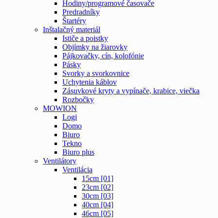
Hodiny/programové časovače
Predradníky
Štartéry
Inštalačný materiál
Ističe a poistky
Objímky na žiarovky
Pájkovačky, cín, kolofónie
Pásky
Svorky a svorkovnice
Uchytenia káblov
Zásuvkové kryty a vypínače, krabice, viečka
Rozbočky
MOWION
Logi
Domo
Biuro
Tekno
Biuro plus
Ventilátory
Ventilácia
15cm [01]
23cm [02]
30cm [03]
40cm [04]
46cm [05]