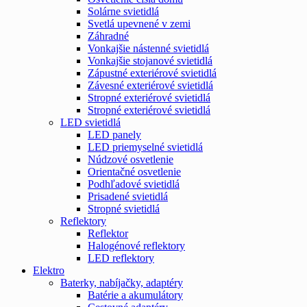
Solárne svietidlá
Svetlá upevnené v zemi
Záhradné
Vonkajšie nástenné svietidlá
Vonkajšie stojanové svietidlá
Zápustné exteriérové svietidlá
Závesné exteriérové svietidlá
Stropné exteriérové svietidlá
Stropné exteriérové svietidlá
LED svietidlá
LED panely
LED priemyselné svietidlá
Núdzové osvetlenie
Orientačné osvetlenie
Podhľadové svietidlá
Prisadené svietidlá
Stropné svietidlá
Reflektory
Reflektor
Halogénové reflektory
LED reflektory
Elektro
Baterky, nabíjačky, adaptéry
Batérie a akumulátory