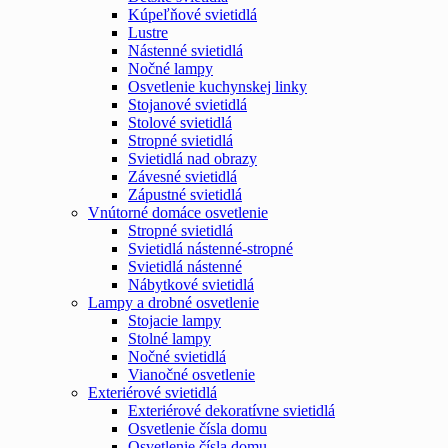
Kúpeľňové svietidlá
Lustre
Nástenné svietidlá
Nočné lampy
Osvetlenie kuchynskej linky
Stojanové svietidlá
Stolové svietidlá
Stropné svietidlá
Svietidlá nad obrazy
Závesné svietidlá
Zápustné svietidlá
Vnútorné domáce osvetlenie
Stropné svietidlá
Svietidlá nástenné-stropné
Svietidlá nástenné
Nábytkové svietidlá
Lampy a drobné osvetlenie
Stojacie lampy
Stolné lampy
Nočné svietidlá
Vianočné osvetlenie
Exteriérové svietidlá
Exteriérové dekoratívne svietidlá
Osvetlenie čísla domu
Osvetlenie čísla domu