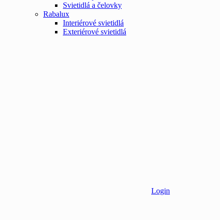
Svietidlá a čelovky
Rabalux
Interiérové svietidlá
Exteriérové svietidlá
Login