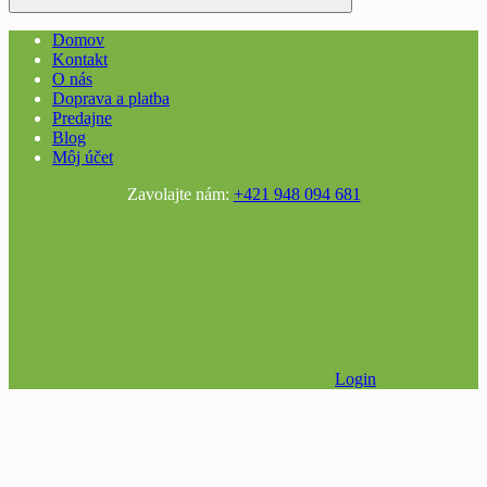
Domov
Kontakt
O nás
Doprava a platba
Predajne
Blog
Môj účet
Zavolajte nám:
+421 948 094 681
Login