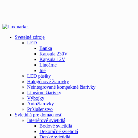
Svetelné zdroje
LED
Banka
Kapsula 230V
Kapsula 12V
Lineárne
Iné
LED pásiky
Halogénové žiarovky
Neintegrované kompaktné žiarivky
Lineárne žiarivky
Výbojky
Autožiarovky
Príslušenstvo
Svietidlá pre domácnosť
Interiérové svietidlá
Bodové svietidlá
Dekoračné svietidlá
Detské svietidlá