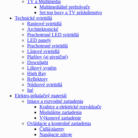
TV a Multimedia
Multimediálné prehrávače
Set top boxy a TV príslušenstvo
Technické svietidlá
Rastrové svietidlá
Architektonické
Prachotesné LED svietidlá
LED panely
Prachotesné svietidlá
Líniové svietidlá
Plafóny (aj pivničné)
Downlight
Lištový systém
High Bay
Reflektory
Núdzové svietidlá
Iné
Elektro-inštalačný materiál
Istiace a rozvodné zariadenia
Krabice a elektrické rozvádzače
Modulárne zariadenia
Výkonové zariadenie
Ovládacie a kontrolné zariadenia
Čidlá/alarmy
Napájacie zdroje