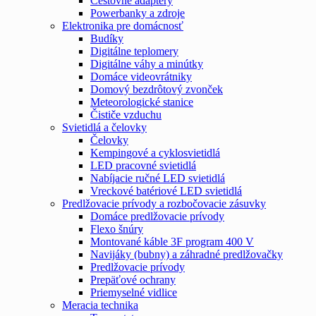
Cestovné adaptéry
Powerbanky a zdroje
Elektronika pre domácnosť
Budíky
Digitálne teplomery
Digitálne váhy a minútky
Domáce videovrátniky
Domový bezdrôtový zvonček
Meteorologické stanice
Čističe vzduchu
Svietidlá a čelovky
Čelovky
Kempingové a cyklosvietidlá
LED pracovné svietidlá
Nabíjacie ručné LED svietidlá
Vreckové batériové LED svietidlá
Predlžovacie prívody a rozbočovacie zásuvky
Domáce predlžovacie prívody
Flexo šnúry
Montované káble 3F program 400 V
Navijáky (bubny) a záhradné predlžovačky
Predlžovacie prívody
Prepäťové ochrany
Priemyselné vidlice
Meracia technika