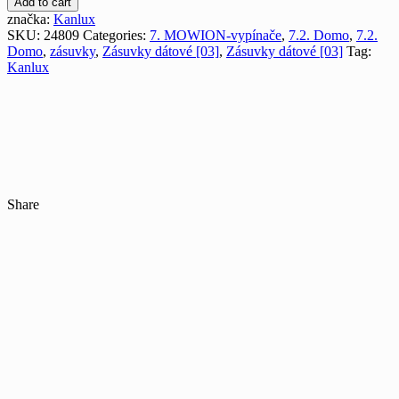
Add to cart
značka:
Kanlux
SKU:
24809
Categories:
7. MOWION-vypínače
,
7.2. Domo
,
7.2.
Domo
,
zásuvky
,
Zásuvky dátové [03]
,
Zásuvky dátové [03]
Tag:
Kanlux
Share