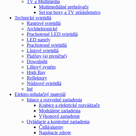
TV a Multimedia
Multimediálné prehrávače
Set top boxy a TV príslušenstvo
Technické svietidlá
Rastrové svietidlá
Architektonické
Prachotesné LED svietidlá
LED panely
Prachotesné svietidlá
Líniové svietidlá
Plafóny (aj pivničné)
Downlight
Lištový systém
High Bay
Reflektory
Núdzové svietidlá
Iné
Elektro-inštalačný materiál
Istiace a rozvodné zariadenia
Krabice a elektrické rozvádzače
Modulárne zariadenia
Výkonové zariadenie
Ovládacie a kontrolné zariadenia
Čidlá/alarmy
Napájacie zdroje