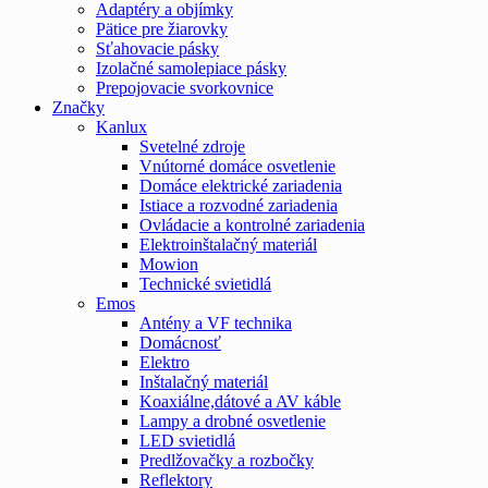
Adaptéry a objímky
Pätice pre žiarovky
Sťahovacie pásky
Izolačné samolepiace pásky
Prepojovacie svorkovnice
Značky
Kanlux
Svetelné zdroje
Vnútorné domáce osvetlenie
Domáce elektrické zariadenia
Istiace a rozvodné zariadenia
Ovládacie a kontrolné zariadenia
Elektroinštalačný materiál
Mowion
Technické svietidlá
Emos
Antény a VF technika
Domácnosť
Elektro
Inštalačný materiál
Koaxiálne,dátové a AV káble
Lampy a drobné osvetlenie
LED svietidlá
Predlžovačky a rozbočky
Reflektory