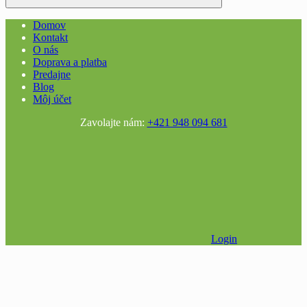
Domov
Kontakt
O nás
Doprava a platba
Predajne
Blog
Môj účet
Zavolajte nám:
+421 948 094 681
Login