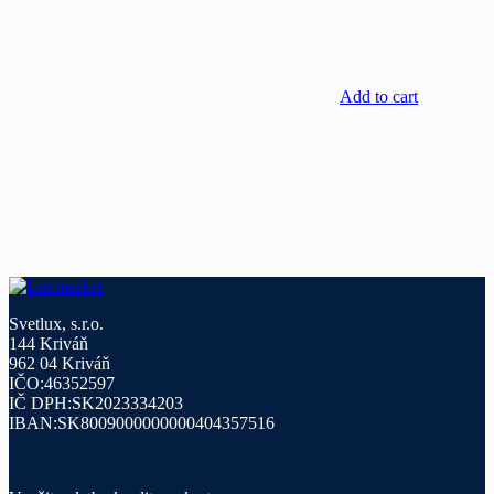
Add to cart
Svetlux, s.r.o.
144 Kriváň
962 04 Kriváň
IČO:46352597
IČ DPH:SK2023334203
IBAN:SK8009000000000404357516