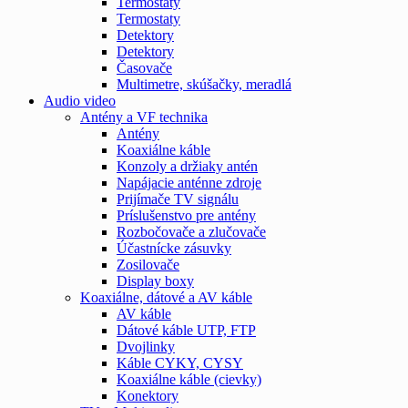
Termostaty
Termostaty
Detektory
Detektory
Časovače
Multimetre, skúšačky, meradlá
Audio video
Antény a VF technika
Antény
Koaxiálne káble
Konzoly a držiaky antén
Napájacie anténne zdroje
Prijímače TV signálu
Príslušenstvo pre antény
Rozbočovače a zlučovače
Účastnícke zásuvky
Zosilovače
Display boxy
Koaxiálne, dátové a AV káble
AV káble
Dátové káble UTP, FTP
Dvojlinky
Káble CYKY, CYSY
Koaxiálne káble (cievky)
Konektory