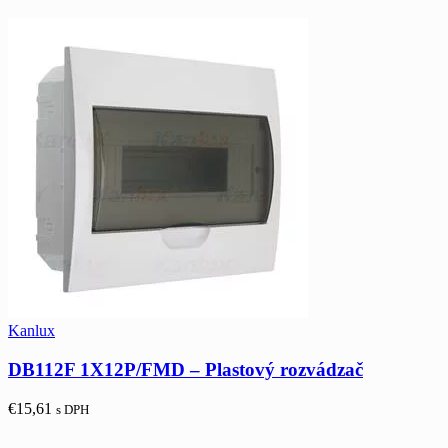
Kanlux
DB112F 1X12P/FMD – Plastový rozvádzač
€
15,61
s DPH