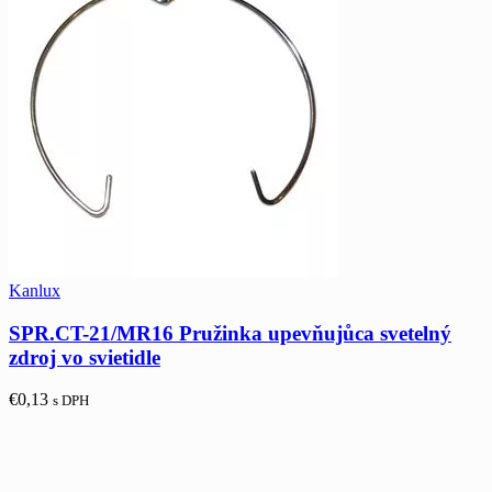
Kanlux
SPR.CT-21/MR16 Pružinka upevňujůca svetelný
zdroj vo svietidle
€
0,13
s DPH