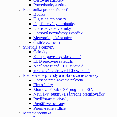
Cestovné adaptéry
Powerbanky a zdroje
Elektronika pre domácnosť
Budíky
Digitálne teplomery
Digitálne váhy a minútky
Domáce videovrátniky
Domový bezdrôtový zvonček
Meteorologické stanice
Čističe vzduchu
Svietidlá a čelovky
Čelovky
Kempingové a cyklosvietidlá
LED pracovné svietidlá
Nabíjacie ručné LED svietidlá
Vreckové batériové LED svietidlá
Predlžovacie prívody a rozbočovacie zásuvky
Domáce predlžovacie prívody
Flexo šnúry
Montované káble 3F program 400 V
Navijáky (bubny) a záhradné predlžovačky
Predlžovacie prívody
Prepäťové ochrany
Priemyselné vidlice
Meracia technika