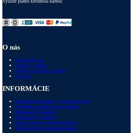
Využite platbu kreditnou kartou:
O nás
Kontaktujte nás
Doprava a platba
Predajne a otváracie hodiny
Novinky
INFORMÁCIE
Odstúpenie od zmluvy a vrátenie tovaru
Formulár na odstúpenie od zmluvy
Reklamačný poriadok
Reklamačný protokol
Zásady ochrany osobných údajov
Všeobecné obchodné podmienky