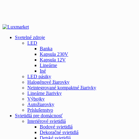
Svetelné zdroje
LED
Banka
Kapsula 230V
Kapsula 12V
Lineárne
Iné
LED pásiky
Halogénové žiarovky
Neintegrované kompaktné žiarivky
Lineárne žiarivky
Výbojky
Autožiarovky
Príslušenstvo
Svietidlá pre domácnosť
Interiérové svietidlá
Bodové svietidlá
Dekoračné svietidlá
Detské svietidlá