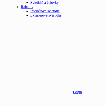
Svietidlá a čelovky
Rabalux
Interiérové svietidlá
Exteriérové svietidlá
Login