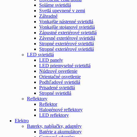
Solárne svietidlá
Svetlá upevnené v zemi
Záhradné
Vonkajšie nástenné svietidlá
Vonkajšie stojanové svietidlá
Zápustné exteriérové svietidlá
Závesné exteriérové svietidlá
Stropné exteriérové svietidlá
Stropné exteriérové svietidlá
LED svietidlá
LED panely
LED priemyselné svietidlá
Núdzové osvetlenie
Orientačné osvetlenie
Podhľadové svietidlá
Prisadené svietidlá
Stropné svietidlá
Reflektory
Reflektor
Halogénové reflektory
LED reflektory
Elektro
Baterky, nabíjačky, adaptéry
Batérie a akumulátory