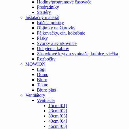
Hodiny/programové časovače
Predradníky
Štartéry
Inštalačný materiál
Ističe a poistky
Objímky na žiarovky
Pájkovačky, cín, kolofónie
Pásky
Svorky a svorkovnice
Uchytenia káblov
Zásuvkové kryty a vypínače, krabice, viečka
Rozbočky
MOWION
Logi
Domo
Biuro
Tekno
Biuro plus
Ventilátory
Ventilácia
15cm [01]
23cm [02]
30cm [03]
40cm [04]
46cm [05]