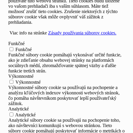
používate túto webovú stránku. Tieto cookies budú uložené
vo vašom prehliadači iba s vaším súhlasom. Máte tiež
možnosť zrušiť tieto cookies. Zrušenie niektorých z týchto
súborov cookie však môže ovplyvniť váš zážitok z
prehliadania.
Viac info na stránke
Zásady používania súborov cookies.
Funkčné
Funkčné
Funkčné súbory cookie pomáhajú vykonávať určité funkcie,
ako je zdieľanie obsahu webovej stránky na platformách
sociálnych médií, zhromažďovanie spätnej väzby a ďalšie
funkcie tretích strán.
Výkonnostné
Výkonnostné
Výkonnostné súbory cookie sa používajú na pochopenie a
analýzu kľúčových indexov výkonnosti webových stránok,
čo pomáha návštevníkom poskytovať lepší používateľský
zážitok.
Analytické
Analytické
Analytické súbory cookie sa používajú na pochopenie toho,
ako návštevníci komunikujú s webovou stránkou. Tieto
súbory cookie pomáhajú poskytovať informácie o metrikách o