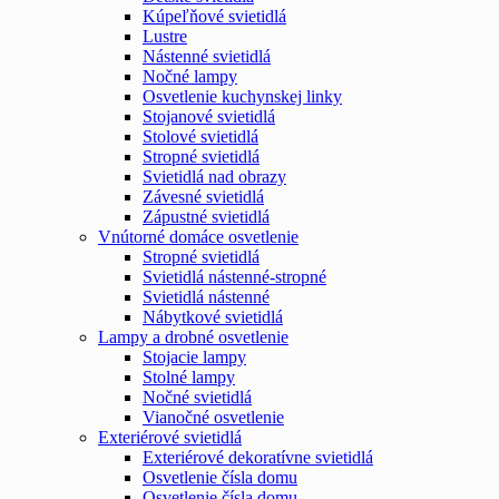
Kúpeľňové svietidlá
Lustre
Nástenné svietidlá
Nočné lampy
Osvetlenie kuchynskej linky
Stojanové svietidlá
Stolové svietidlá
Stropné svietidlá
Svietidlá nad obrazy
Závesné svietidlá
Zápustné svietidlá
Vnútorné domáce osvetlenie
Stropné svietidlá
Svietidlá nástenné-stropné
Svietidlá nástenné
Nábytkové svietidlá
Lampy a drobné osvetlenie
Stojacie lampy
Stolné lampy
Nočné svietidlá
Vianočné osvetlenie
Exteriérové svietidlá
Exteriérové dekoratívne svietidlá
Osvetlenie čísla domu
Osvetlenie čísla domu