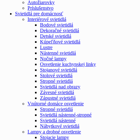
Autožiarovky
Príslušenstvo
Svietidlá pre domácnosť
Interiérové svietidlá
Bodové svietidlá
Dekoračné svietidlá
Detské svietidlá
Kúpeľňové svietidlá
Lustre
Nástenné svietidlá
Nočné lampy
Osvetlenie kuchynskej linky
Stojanové svietidlá
Stolové svietidlá
Stropné svietidlá
Svietidlá nad obrazy
Závesné svietidlá
Zápustné svietidlá
Vnútorné domáce osvetlenie
Stropné svietidlá
Svietidlá nástenné-stropné
Svietidlá nástenné
Nábytkové svietidlá
Lampy a drobné osvetlenie
Stojacie lampy