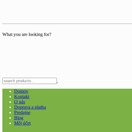
What you are looking for?
Domov
Kontakt
O nás
Doprava a platba
Predajne
Blog
Môj účet