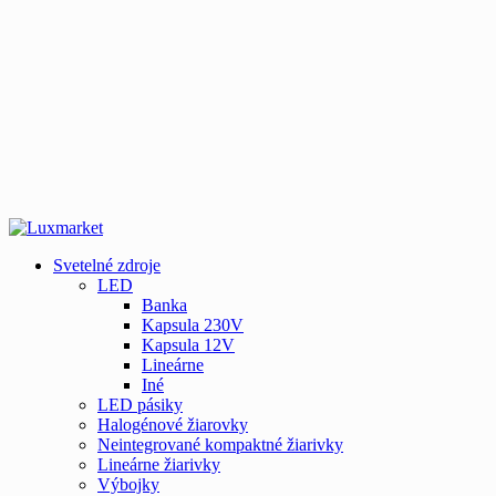
Svetelné zdroje
LED
Banka
Kapsula 230V
Kapsula 12V
Lineárne
Iné
LED pásiky
Halogénové žiarovky
Neintegrované kompaktné žiarivky
Lineárne žiarivky
Výbojky