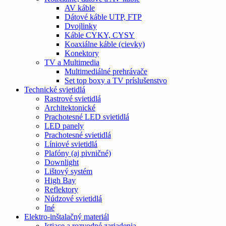
AV káble
Dátové káble UTP, FTP
Dvojlinky
Káble CYKY, CYSY
Koaxiálne káble (cievky)
Konektory
TV a Multimedia
Multimediálné prehrávače
Set top boxy a TV príslušenstvo
Technické svietidlá
Rastrové svietidlá
Architektonické
Prachotesné LED svietidlá
LED panely
Prachotesné svietidlá
Líniové svietidlá
Plafóny (aj pivničné)
Downlight
Lištový systém
High Bay
Reflektory
Núdzové svietidlá
Iné
Elektro-inštalačný materiál
Istiace a rozvodné zariadenia