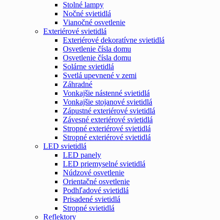
Stolné lampy
Nočné svietidlá
Vianočné osvetlenie
Exteriérové svietidlá
Exteriérové dekoratívne svietidlá
Osvetlenie čísla domu
Osvetlenie čísla domu
Solárne svietidlá
Svetlá upevnené v zemi
Záhradné
Vonkajšie nástenné svietidlá
Vonkajšie stojanové svietidlá
Zápustné exteriérové svietidlá
Závesné exteriérové svietidlá
Stropné exteriérové svietidlá
Stropné exteriérové svietidlá
LED svietidlá
LED panely
LED priemyselné svietidlá
Núdzové osvetlenie
Orientačné osvetlenie
Podhľadové svietidlá
Prisadené svietidlá
Stropné svietidlá
Reflektory