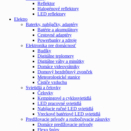
Reflektor
Halogénové reflektory
LED reflektory
Elektro
Baterky, nabíjačky, adaptéry
Batérie a akumulátory
Cestovné adaptéry
Powerbanky a zdroje
Elektronika pre domácnosť
Budíky
Digitálne teplomery
Digitálne váhy a minútky
Domáce videovrátniky
Domový bezdrôtový zvonček
Meteorologické stanice
Čističe vzduchu
Svietidlá a čelovky
Čelovky
Kempingové a cyklosvietidlá
LED pracovné svietidlá
Nabíjacie ručné LED svietidlá
Vreckové batériové LED svietidlá
Predlžovacie prívody a rozbočovacie zásuvky
Domáce predlžovacie prívody
Flexo šnúry