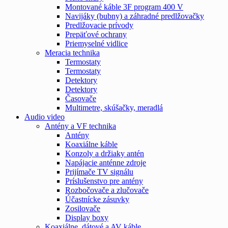
Montované káble 3F program 400 V
Navijáky (bubny) a záhradné predlžovačky
Predlžovacie prívody
Prepäťové ochrany
Priemyselné vidlice
Meracia technika
Termostaty
Termostaty
Detektory
Detektory
Časovače
Multimetre, skúšačky, meradlá
Audio video
Antény a VF technika
Antény
Koaxiálne káble
Konzoly a držiaky antén
Napájacie anténne zdroje
Prijímače TV signálu
Príslušenstvo pre antény
Rozbočovače a zlučovače
Účastnícke zásuvky
Zosilovače
Display boxy
Koaxiálne, dátové a AV káble