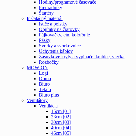
Hodiny/programové časovače
Predradníky
Štartéry
Inštalačný materiál
Ističe a poistky
Objímky na žiarovky
Pájkovačky, cín, kolofónie
Pásky
Svorky a svorkovnice
Uchytenia káblov
Zásuvkové kryty a vypínače, krabice, viečka
Rozbočky
MOWION
Logi
Domo
Biuro
Tekno
Biuro plus
Ventilátory
Ventilácia
15cm [01]
23cm [02]
30cm [03]
40cm [04]
46cm [05]