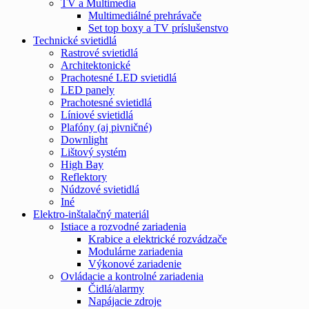
TV a Multimedia
Multimediálné prehrávače
Set top boxy a TV príslušenstvo
Technické svietidlá
Rastrové svietidlá
Architektonické
Prachotesné LED svietidlá
LED panely
Prachotesné svietidlá
Líniové svietidlá
Plafóny (aj pivničné)
Downlight
Lištový systém
High Bay
Reflektory
Núdzové svietidlá
Iné
Elektro-inštalačný materiál
Istiace a rozvodné zariadenia
Krabice a elektrické rozvádzače
Modulárne zariadenia
Výkonové zariadenie
Ovládacie a kontrolné zariadenia
Čidlá/alarmy
Napájacie zdroje