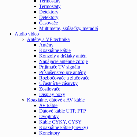
Termostaty
Termostaty
Detektory
Detektory
Časovače
Multimetre, skúšačky, meradlá
Audio video
Antény a VF technika
Antény
Koaxiálne káble
Konzoly a držiaky antén
Napájacie anténne zdroje
Prijímače TV signálu
Príslušenstvo pre antény
Rozbočovače a zlučovače
Účastnícke zásuvky
Zosilovače
Display boxy
Koaxiálne, dátové a AV káble
AV káble
Dátové káble UTP, FTP
Dvojlinky
Káble CYKY, CYSY
Koaxiálne káble (cievky)
Konektory