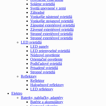
Solárne svietidlá
Svetlá upevnené v zemi
Záhradné
Vonkajšie nástenné svietidlá
Vonkajšie stojanové svietidlá
Zápustné exteriérové svietidlá
Závesné exteriérové svietidlá
Stropné exteriérové svietidlá
Stropné exteriérové svietidlá
LED svietidlá
LED panely
LED priemyselné svietidlá
Núdzové osvetlenie
Orientačné osvetlenie
Podhľadové svietidlá
Prisadené svietidlá
Stropné svietidlá
Reflektory
Reflektor
Halogénové reflektory
LED reflektory
Elektro
Baterky, nabíjačky, adaptéry
Batérie a akumulátory