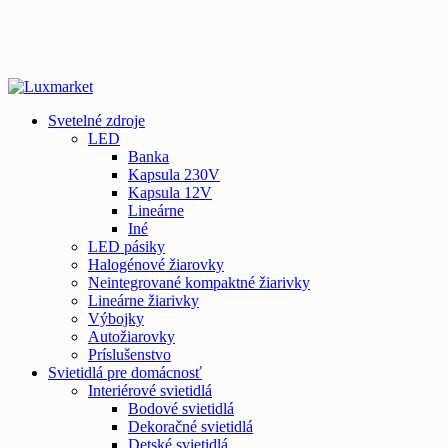
Svetelné zdroje
LED
Banka
Kapsula 230V
Kapsula 12V
Lineárne
Iné
LED pásiky
Halogénové žiarovky
Neintegrované kompaktné žiarivky
Lineárne žiarivky
Výbojky
Autožiarovky
Príslušenstvo
Svietidlá pre domácnosť
Interiérové svietidlá
Bodové svietidlá
Dekoračné svietidlá
Detské svietidlá