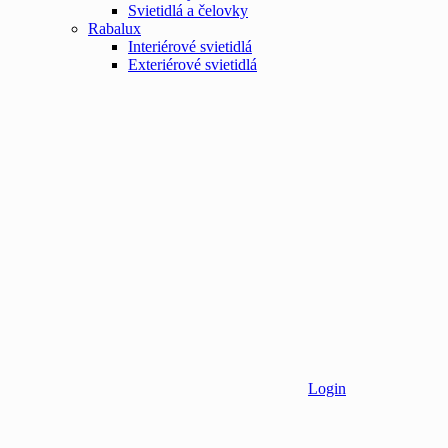
Svietidlá a čelovky
Rabalux
Interiérové svietidlá
Exteriérové svietidlá
Login