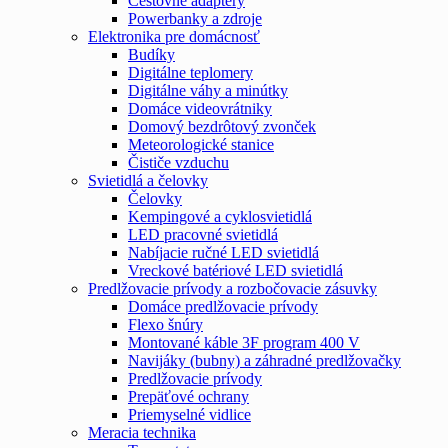
Cestovné adaptéry
Powerbanky a zdroje
Elektronika pre domácnosť
Budíky
Digitálne teplomery
Digitálne váhy a minútky
Domáce videovrátniky
Domový bezdrôtový zvonček
Meteorologické stanice
Čističe vzduchu
Svietidlá a čelovky
Čelovky
Kempingové a cyklosvietidlá
LED pracovné svietidlá
Nabíjacie ručné LED svietidlá
Vreckové batériové LED svietidlá
Predlžovacie prívody a rozbočovacie zásuvky
Domáce predlžovacie prívody
Flexo šnúry
Montované káble 3F program 400 V
Navijáky (bubny) a záhradné predlžovačky
Predlžovacie prívody
Prepäťové ochrany
Priemyselné vidlice
Meracia technika