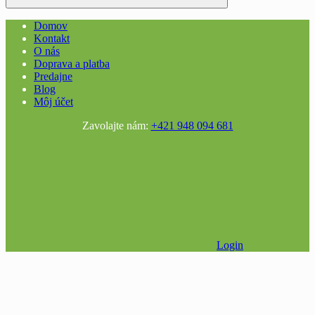
Domov
Kontakt
O nás
Doprava a platba
Predajne
Blog
Môj účet
Zavolajte nám:
+421 948 094 681
Login