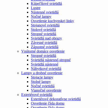
Kúpeľňové svietidlá
Lustre
Nástenné svietidlá
Nočné lampy
Osvetlenie kuchynskej linky
Stojanové svietidlá
Stolové svietidlá
Stropné svietidlá
Svietidlá nad obrazy
Závesné svietidlá
Zápustné svietidlá
Vnútorné domáce osvetlenie
Stropné svietidlá
Svietidlá nástenné-stropné
Svietidlá nástenné
Nábytkové svietidlá
Lampy a drobné osvetlenie
Stojacie lampy
Stolné lampy
Nočné svietidlá
Vianočné osvetlenie
Exteriérové svietidlá
Exteriérové dekoratívne svietidlá
Osvetlenie čísla domu
Osvetlenie čísla domu