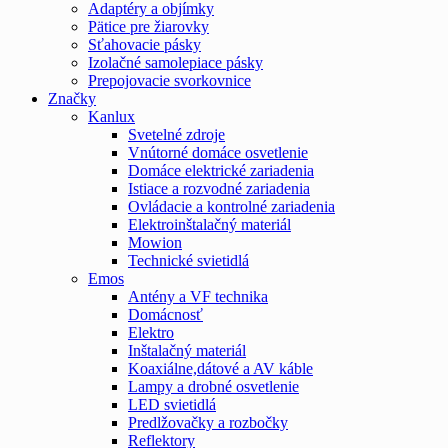
Adaptéry a objímky
Pätice pre žiarovky
Sťahovacie pásky
Izolačné samolepiace pásky
Prepojovacie svorkovnice
Značky
Kanlux
Svetelné zdroje
Vnútorné domáce osvetlenie
Domáce elektrické zariadenia
Istiace a rozvodné zariadenia
Ovládacie a kontrolné zariadenia
Elektroinštalačný materiál
Mowion
Technické svietidlá
Emos
Antény a VF technika
Domácnosť
Elektro
Inštalačný materiál
Koaxiálne,dátové a AV káble
Lampy a drobné osvetlenie
LED svietidlá
Predlžovačky a rozbočky
Reflektory