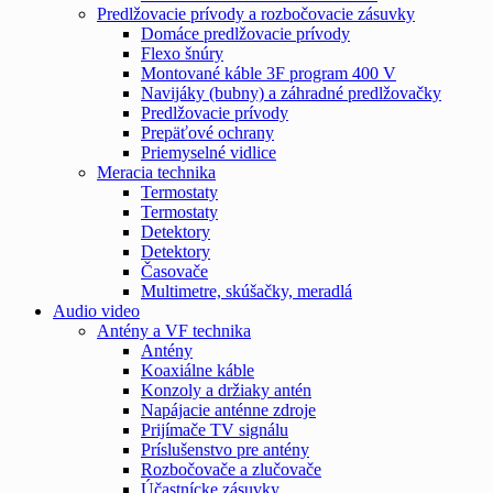
Predlžovacie prívody a rozbočovacie zásuvky
Domáce predlžovacie prívody
Flexo šnúry
Montované káble 3F program 400 V
Navijáky (bubny) a záhradné predlžovačky
Predlžovacie prívody
Prepäťové ochrany
Priemyselné vidlice
Meracia technika
Termostaty
Termostaty
Detektory
Detektory
Časovače
Multimetre, skúšačky, meradlá
Audio video
Antény a VF technika
Antény
Koaxiálne káble
Konzoly a držiaky antén
Napájacie anténne zdroje
Prijímače TV signálu
Príslušenstvo pre antény
Rozbočovače a zlučovače
Účastnícke zásuvky