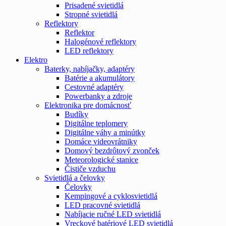
Prisadené svietidlá
Stropné svietidlá
Reflektory
Reflektor
Halogénové reflektory
LED reflektory
Elektro
Baterky, nabíjačky, adaptéry
Batérie a akumulátory
Cestovné adaptéry
Powerbanky a zdroje
Elektronika pre domácnosť
Budíky
Digitálne teplomery
Digitálne váhy a minútky
Domáce videovrátniky
Domový bezdrôtový zvonček
Meteorologické stanice
Čističe vzduchu
Svietidlá a čelovky
Čelovky
Kempingové a cyklosvietidlá
LED pracovné svietidlá
Nabíjacie ručné LED svietidlá
Vreckové batériové LED svietidlá