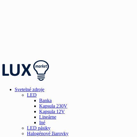
Svetelné zdroje
LED
Banka
Kapsula 230V
Kapsula 12V
Lineárne
Iné
LED pásiky
Halogénové žiarovky