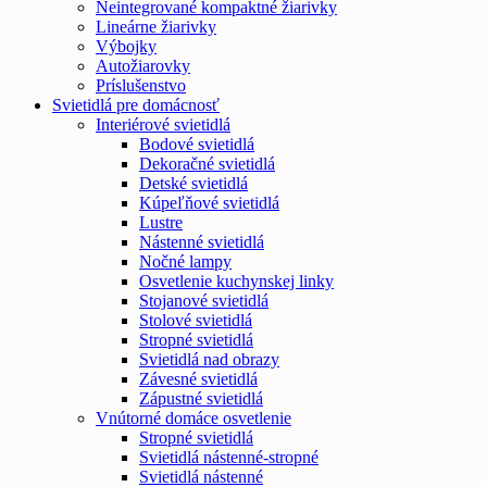
Neintegrované kompaktné žiarivky
Lineárne žiarivky
Výbojky
Autožiarovky
Príslušenstvo
Svietidlá pre domácnosť
Interiérové svietidlá
Bodové svietidlá
Dekoračné svietidlá
Detské svietidlá
Kúpeľňové svietidlá
Lustre
Nástenné svietidlá
Nočné lampy
Osvetlenie kuchynskej linky
Stojanové svietidlá
Stolové svietidlá
Stropné svietidlá
Svietidlá nad obrazy
Závesné svietidlá
Zápustné svietidlá
Vnútorné domáce osvetlenie
Stropné svietidlá
Svietidlá nástenné-stropné
Svietidlá nástenné