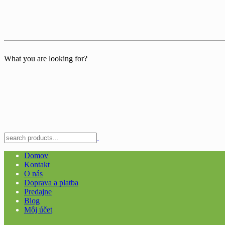
What you are looking for?
Domov
Kontakt
O nás
Doprava a platba
Predajne
Blog
Môj účet