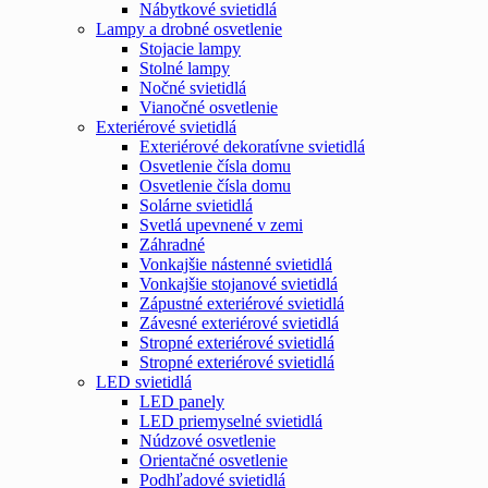
Nábytkové svietidlá
Lampy a drobné osvetlenie
Stojacie lampy
Stolné lampy
Nočné svietidlá
Vianočné osvetlenie
Exteriérové svietidlá
Exteriérové dekoratívne svietidlá
Osvetlenie čísla domu
Osvetlenie čísla domu
Solárne svietidlá
Svetlá upevnené v zemi
Záhradné
Vonkajšie nástenné svietidlá
Vonkajšie stojanové svietidlá
Zápustné exteriérové svietidlá
Závesné exteriérové svietidlá
Stropné exteriérové svietidlá
Stropné exteriérové svietidlá
LED svietidlá
LED panely
LED priemyselné svietidlá
Núdzové osvetlenie
Orientačné osvetlenie
Podhľadové svietidlá