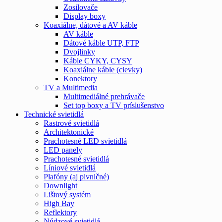
Zosilovače
Display boxy
Koaxiálne, dátové a AV káble
AV káble
Dátové káble UTP, FTP
Dvojlinky
Káble CYKY, CYSY
Koaxiálne káble (cievky)
Konektory
TV a Multimedia
Multimediálné prehrávače
Set top boxy a TV príslušenstvo
Technické svietidlá
Rastrové svietidlá
Architektonické
Prachotesné LED svietidlá
LED panely
Prachotesné svietidlá
Líniové svietidlá
Plafóny (aj pivničné)
Downlight
Lištový systém
High Bay
Reflektory
Núdzové svietidlá