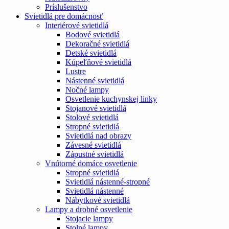
Príslušenstvo
Svietidlá pre domácnosť
Interiérové svietidlá
Bodové svietidlá
Dekoračné svietidlá
Detské svietidlá
Kúpeľňové svietidlá
Lustre
Nástenné svietidlá
Nočné lampy
Osvetlenie kuchynskej linky
Stojanové svietidlá
Stolové svietidlá
Stropné svietidlá
Svietidlá nad obrazy
Závesné svietidlá
Zápustné svietidlá
Vnútorné domáce osvetlenie
Stropné svietidlá
Svietidlá nástenné-stropné
Svietidlá nástenné
Nábytkové svietidlá
Lampy a drobné osvetlenie
Stojacie lampy
Stolné lampy