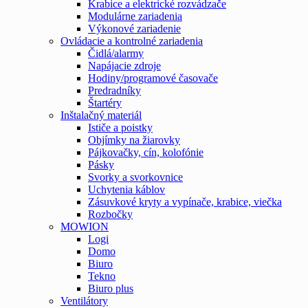
Krabice a elektrické rozvádzače
Modulárne zariadenia
Výkonové zariadenie
Ovládacie a kontrolné zariadenia
Čidlá/alarmy
Napájacie zdroje
Hodiny/programové časovače
Predradníky
Štartéry
Inštalačný materiál
Ističe a poistky
Objímky na žiarovky
Pájkovačky, cín, kolofónie
Pásky
Svorky a svorkovnice
Uchytenia káblov
Zásuvkové kryty a vypínače, krabice, viečka
Rozbočky
MOWION
Logi
Domo
Biuro
Tekno
Biuro plus
Ventilátory