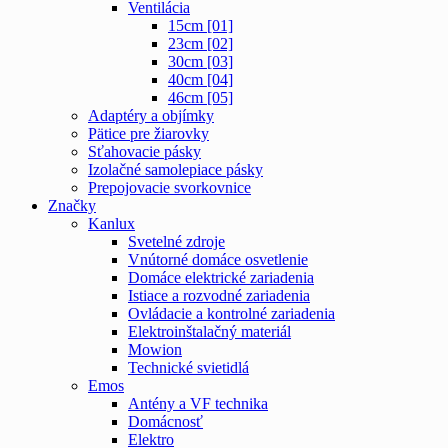
Ventilácia
15cm [01]
23cm [02]
30cm [03]
40cm [04]
46cm [05]
Adaptéry a objímky
Pätice pre žiarovky
Sťahovacie pásky
Izolačné samolepiace pásky
Prepojovacie svorkovnice
Značky
Kanlux
Svetelné zdroje
Vnútorné domáce osvetlenie
Domáce elektrické zariadenia
Istiace a rozvodné zariadenia
Ovládacie a kontrolné zariadenia
Elektroinštalačný materiál
Mowion
Technické svietidlá
Emos
Antény a VF technika
Domácnosť
Elektro