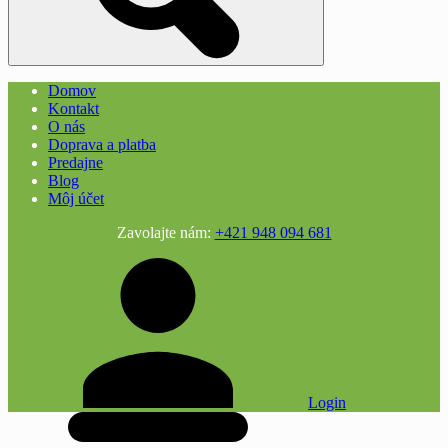
Domov
Kontakt
O nás
Doprava a platba
Predajne
Blog
Môj účet
Zavolajte nám:
+421 948 094 681
Login