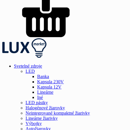
Svetelné zdroje
LED
Banka
Kapsula 230V
Kapsula 12V
Lineárne
Iné
LED pásiky
Halogénové žiarovky
Neintegrované kompaktné žiarivky
Lineárne žiarivky
Výbojky
Autožiarovky