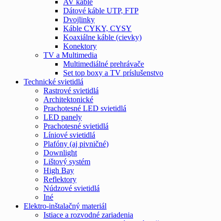
AV káble
Dátové káble UTP, FTP
Dvojlinky
Káble CYKY, CYSY
Koaxiálne káble (cievky)
Konektory
TV a Multimedia
Multimediálné prehrávače
Set top boxy a TV príslušenstvo
Technické svietidlá
Rastrové svietidlá
Architektonické
Prachotesné LED svietidlá
LED panely
Prachotesné svietidlá
Líniové svietidlá
Plafóny (aj pivničné)
Downlight
Lištový systém
High Bay
Reflektory
Núdzové svietidlá
Iné
Elektro-inštalačný materiál
Istiace a rozvodné zariadenia