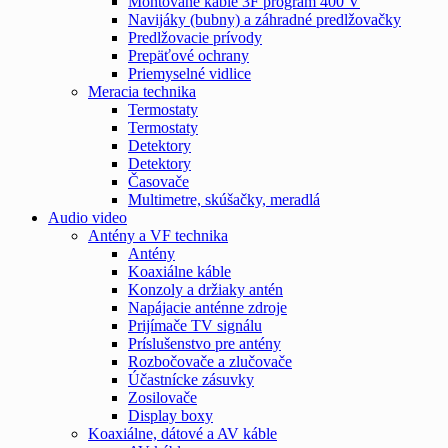
Montované káble 3F program 400 V
Navijáky (bubny) a záhradné predlžovačky
Predlžovacie prívody
Prepäťové ochrany
Priemyselné vidlice
Meracia technika
Termostaty
Termostaty
Detektory
Detektory
Časovače
Multimetre, skúšačky, meradlá
Audio video
Antény a VF technika
Antény
Koaxiálne káble
Konzoly a držiaky antén
Napájacie anténne zdroje
Prijímače TV signálu
Príslušenstvo pre antény
Rozbočovače a zlučovače
Účastnícke zásuvky
Zosilovače
Display boxy
Koaxiálne, dátové a AV káble