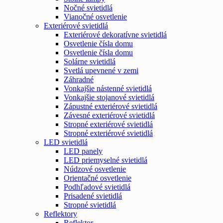
Nočné svietidlá
Vianočné osvetlenie
Exteriérové svietidlá
Exteriérové dekoratívne svietidlá
Osvetlenie čísla domu
Osvetlenie čísla domu
Solárne svietidlá
Svetlá upevnené v zemi
Záhradné
Vonkajšie nástenné svietidlá
Vonkajšie stojanové svietidlá
Zápustné exteriérové svietidlá
Závesné exteriérové svietidlá
Stropné exteriérové svietidlá
Stropné exteriérové svietidlá
LED svietidlá
LED panely
LED priemyselné svietidlá
Núdzové osvetlenie
Orientačné osvetlenie
Podhľadové svietidlá
Prisadené svietidlá
Stropné svietidlá
Reflektory
Reflektor