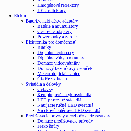
Halogénové reflektory
LED reflektory
Elektro
Baterky, nabíjačky, adaptéry
Batérie a akumulátory
Cestovné adaptéry
Powerbanky a zdroje
Elektronika pre domácnosť
Budíky
Digitálne teplomery
Digitálne váhy a minútky
Domáce videovrátniky
Domový bezdrôtový zvonček
Meteorologické stanice
Čističe vzduchu
Svietidlá a čelovky
Čelovky
Kempingové a cyklosvietidlá
LED pracovné svietidlá
Nabíjacie ručné LED svietidlá
Vreckové batériové LED svietidlá
Predlžovacie prívody a rozbočovacie zásuvky
Domáce predlžovacie prívody
Flexo šnúry