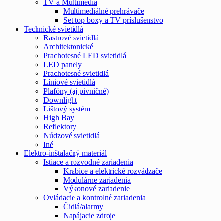
TV a Multimedia
Multimediálné prehrávače
Set top boxy a TV príslušenstvo
Technické svietidlá
Rastrové svietidlá
Architektonické
Prachotesné LED svietidlá
LED panely
Prachotesné svietidlá
Líniové svietidlá
Plafóny (aj pivničné)
Downlight
Lištový systém
High Bay
Reflektory
Núdzové svietidlá
Iné
Elektro-inštalačný materiál
Istiace a rozvodné zariadenia
Krabice a elektrické rozvádzače
Modulárne zariadenia
Výkonové zariadenie
Ovládacie a kontrolné zariadenia
Čidlá/alarmy
Napájacie zdroje