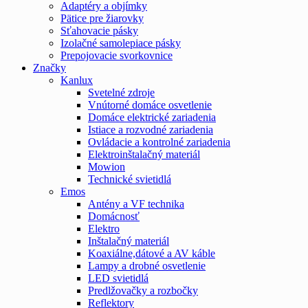
Adaptéry a objímky
Pätice pre žiarovky
Sťahovacie pásky
Izolačné samolepiace pásky
Prepojovacie svorkovnice
Značky
Kanlux
Svetelné zdroje
Vnútorné domáce osvetlenie
Domáce elektrické zariadenia
Istiace a rozvodné zariadenia
Ovládacie a kontrolné zariadenia
Elektroinštalačný materiál
Mowion
Technické svietidlá
Emos
Antény a VF technika
Domácnosť
Elektro
Inštalačný materiál
Koaxiálne,dátové a AV káble
Lampy a drobné osvetlenie
LED svietidlá
Predlžovačky a rozbočky
Reflektory