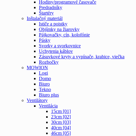
Hodiny/programové časovače
Predradníky
Štartéry
Inštalačný materiál
Ističe a poistky
Objímky na žiarovky
Pájkovačky, cín, kolofónie
Pásky
Svorky a svorkovnice
Uchytenia káblov
Zásuvkové kryty a vypínače, krabice, viečka
Rozbočky
MOWION
Logi
Domo
Biuro
Tekno
Biuro plus
Ventilátory
Ventilácia
15cm [01]
23cm [02]
30cm [03]
40cm [04]
46cm [05]