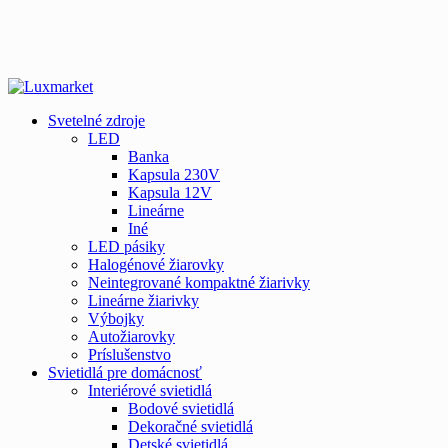
Svetelné zdroje
LED
Banka
Kapsula 230V
Kapsula 12V
Lineárne
Iné
LED pásiky
Halogénové žiarovky
Neintegrované kompaktné žiarivky
Lineárne žiarivky
Výbojky
Autožiarovky
Príslušenstvo
Svietidlá pre domácnosť
Interiérové svietidlá
Bodové svietidlá
Dekoračné svietidlá
Detské svietidlá