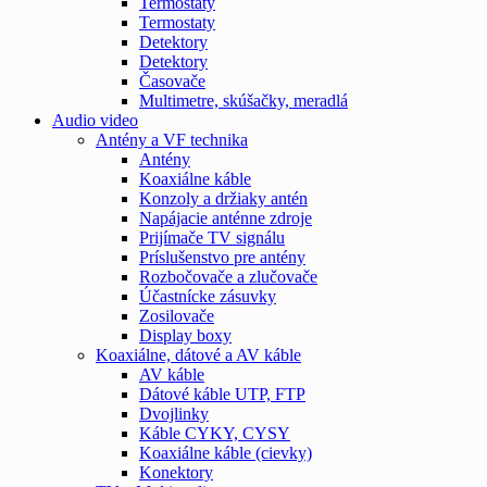
Termostaty
Termostaty
Detektory
Detektory
Časovače
Multimetre, skúšačky, meradlá
Audio video
Antény a VF technika
Antény
Koaxiálne káble
Konzoly a držiaky antén
Napájacie anténne zdroje
Prijímače TV signálu
Príslušenstvo pre antény
Rozbočovače a zlučovače
Účastnícke zásuvky
Zosilovače
Display boxy
Koaxiálne, dátové a AV káble
AV káble
Dátové káble UTP, FTP
Dvojlinky
Káble CYKY, CYSY
Koaxiálne káble (cievky)
Konektory