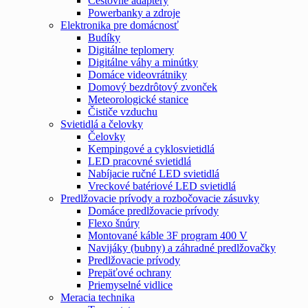
Cestovné adaptéry
Powerbanky a zdroje
Elektronika pre domácnosť
Budíky
Digitálne teplomery
Digitálne váhy a minútky
Domáce videovrátniky
Domový bezdrôtový zvonček
Meteorologické stanice
Čističe vzduchu
Svietidlá a čelovky
Čelovky
Kempingové a cyklosvietidlá
LED pracovné svietidlá
Nabíjacie ručné LED svietidlá
Vreckové batériové LED svietidlá
Predlžovacie prívody a rozbočovacie zásuvky
Domáce predlžovacie prívody
Flexo šnúry
Montované káble 3F program 400 V
Navijáky (bubny) a záhradné predlžovačky
Predlžovacie prívody
Prepäťové ochrany
Priemyselné vidlice
Meracia technika