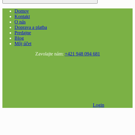
Domov
Kontakt
O nás
Doprava a platba
Predajne
Blog
Môj účet
Zavolajte nám:
+421 948 094 681
Login