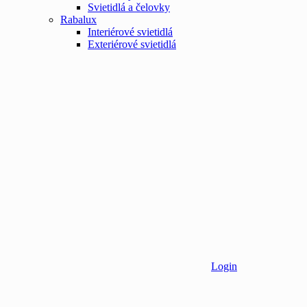
Svietidlá a čelovky
Rabalux
Interiérové svietidlá
Exteriérové svietidlá
Login