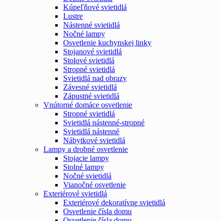
Kúpeľňové svietidlá
Lustre
Nástenné svietidlá
Nočné lampy
Osvetlenie kuchynskej linky
Stojanové svietidlá
Stolové svietidlá
Stropné svietidlá
Svietidlá nad obrazy
Závesné svietidlá
Zápustné svietidlá
Vnútorné domáce osvetlenie
Stropné svietidlá
Svietidlá nástenné-stropné
Svietidlá nástenné
Nábytkové svietidlá
Lampy a drobné osvetlenie
Stojacie lampy
Stolné lampy
Nočné svietidlá
Vianočné osvetlenie
Exteriérové svietidlá
Exteriérové dekoratívne svietidlá
Osvetlenie čísla domu
Osvetlenie čísla domu