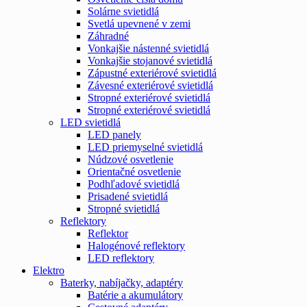
Solárne svietidlá
Svetlá upevnené v zemi
Záhradné
Vonkajšie nástenné svietidlá
Vonkajšie stojanové svietidlá
Zápustné exteriérové svietidlá
Závesné exteriérové svietidlá
Stropné exteriérové svietidlá
Stropné exteriérové svietidlá
LED svietidlá
LED panely
LED priemyselné svietidlá
Núdzové osvetlenie
Orientačné osvetlenie
Podhľadové svietidlá
Prisadené svietidlá
Stropné svietidlá
Reflektory
Reflektor
Halogénové reflektory
LED reflektory
Elektro
Baterky, nabíjačky, adaptéry
Batérie a akumulátory