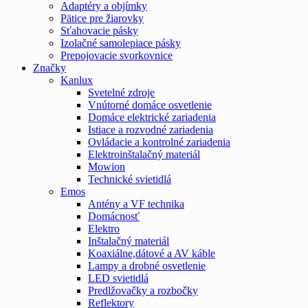
Adaptéry a objímky
Pätice pre žiarovky
Sťahovacie pásky
Izolačné samolepiace pásky
Prepojovacie svorkovnice
Značky
Kanlux
Svetelné zdroje
Vnútorné domáce osvetlenie
Domáce elektrické zariadenia
Istiace a rozvodné zariadenia
Ovládacie a kontrolné zariadenia
Elektroinštalačný materiál
Mowion
Technické svietidlá
Emos
Antény a VF technika
Domácnosť
Elektro
Inštalačný materiál
Koaxiálne,dátové a AV káble
Lampy a drobné osvetlenie
LED svietidlá
Predlžovačky a rozbočky
Reflektory