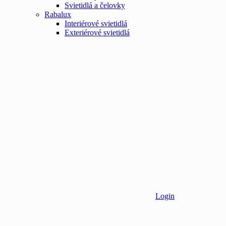
Svietidlá a čelovky
Rabalux
Interiérové svietidlá
Exteriérové svietidlá
Login