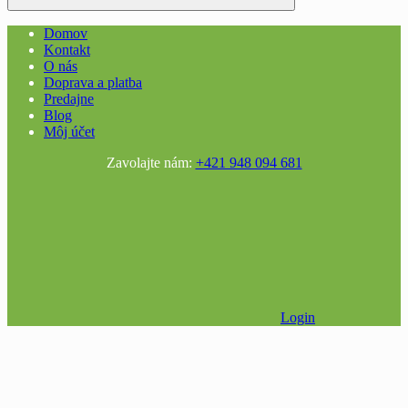
Domov
Kontakt
O nás
Doprava a platba
Predajne
Blog
Môj účet
Zavolajte nám:
+421 948 094 681
Login