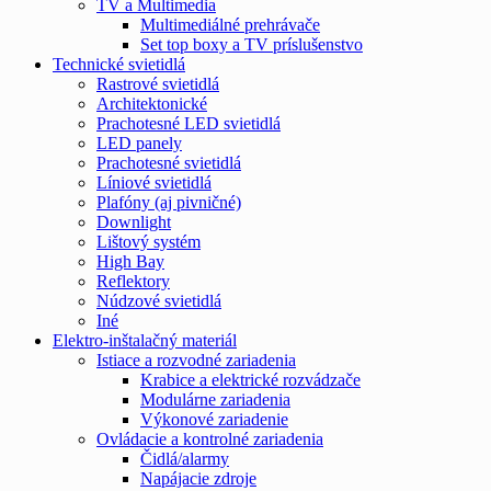
TV a Multimedia
Multimediálné prehrávače
Set top boxy a TV príslušenstvo
Technické svietidlá
Rastrové svietidlá
Architektonické
Prachotesné LED svietidlá
LED panely
Prachotesné svietidlá
Líniové svietidlá
Plafóny (aj pivničné)
Downlight
Lištový systém
High Bay
Reflektory
Núdzové svietidlá
Iné
Elektro-inštalačný materiál
Istiace a rozvodné zariadenia
Krabice a elektrické rozvádzače
Modulárne zariadenia
Výkonové zariadenie
Ovládacie a kontrolné zariadenia
Čidlá/alarmy
Napájacie zdroje