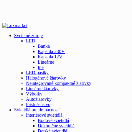
Svetelné zdroje
LED
Banka
Kapsula 230V
Kapsula 12V
Lineárne
Iné
LED pásiky
Halogénové žiarovky
Neintegrované kompaktné žiarivky
Lineárne žiarivky
Výbojky
Autožiarovky
Príslušenstvo
Svietidlá pre domácnosť
Interiérové svietidlá
Bodové svietidlá
Dekoračné svietidlá
Detské svietidlá