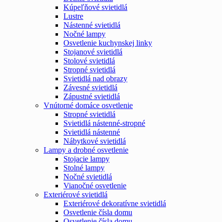
Kúpeľňové svietidlá
Lustre
Nástenné svietidlá
Nočné lampy
Osvetlenie kuchynskej linky
Stojanové svietidlá
Stolové svietidlá
Stropné svietidlá
Svietidlá nad obrazy
Závesné svietidlá
Zápustné svietidlá
Vnútorné domáce osvetlenie
Stropné svietidlá
Svietidlá nástenné-stropné
Svietidlá nástenné
Nábytkové svietidlá
Lampy a drobné osvetlenie
Stojacie lampy
Stolné lampy
Nočné svietidlá
Vianočné osvetlenie
Exteriérové svietidlá
Exteriérové dekoratívne svietidlá
Osvetlenie čísla domu
Osvetlenie čísla domu