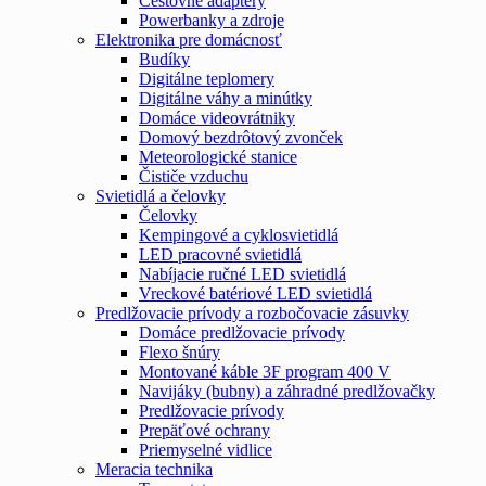
Cestovné adaptéry
Powerbanky a zdroje
Elektronika pre domácnosť
Budíky
Digitálne teplomery
Digitálne váhy a minútky
Domáce videovrátniky
Domový bezdrôtový zvonček
Meteorologické stanice
Čističe vzduchu
Svietidlá a čelovky
Čelovky
Kempingové a cyklosvietidlá
LED pracovné svietidlá
Nabíjacie ručné LED svietidlá
Vreckové batériové LED svietidlá
Predlžovacie prívody a rozbočovacie zásuvky
Domáce predlžovacie prívody
Flexo šnúry
Montované káble 3F program 400 V
Navijáky (bubny) a záhradné predlžovačky
Predlžovacie prívody
Prepäťové ochrany
Priemyselné vidlice
Meracia technika