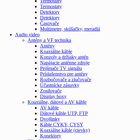
Termostaty
Termostaty
Detektory
Detektory
Časovače
Multimetre, skúšačky, meradlá
Audio video
Antény a VF technika
Antény
Koaxiálne káble
Konzoly a držiaky antén
Napájacie anténne zdroje
Prijímače TV signálu
Príslušenstvo pre antény
Rozbočovače a zlučovače
Účastnícke zásuvky
Zosilovače
Display boxy
Koaxiálne, dátové a AV káble
AV káble
Dátové káble UTP, FTP
Dvojlinky
Káble CYKY, CYSY
Koaxiálne káble (cievky)
Konektory