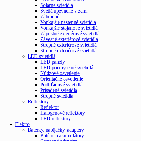
Solárne svietidlá
Svetlá upevnené v zemi
Záhradné
Vonkajšie nástenné svietidlá
Vonkajšie stojanové svietidlá
Zápustné exteriérové svietidlá
Závesné exteriérové svietidlá
Stropné exteriérové svietidlá
Stropné exteriérové svietidlá
LED svietidlá
LED panely
LED priemyselné svietidlá
Núdzové osvetlenie
Orientačné osvetlenie
Podhľadové svietidlá
Prisadené svietidlá
Stropné svietidlá
Reflektory
Reflektor
Halogénové reflektory
LED reflektory
Elektro
Baterky, nabíjačky, adaptéry
Batérie a akumulátory