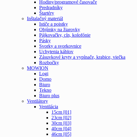
Hodiny/programové časovače
Predradníky
Štartéry
Inštalačný materiál
Ističe a poistky
Objímky na žiarovky
Pájkovačky, cín, kolofónie
Pásky
Svorky a svorkovnice
Uchytenia káblov
Zásuvkové kryty a vypínače, krabice, viečka
Rozbočky
MOWION
Logi
Domo
Biuro
Tekno
Biuro plus
Ventilátory
Ventilácia
15cm [01]
23cm [02]
30cm [03]
40cm [04]
46cm [05]