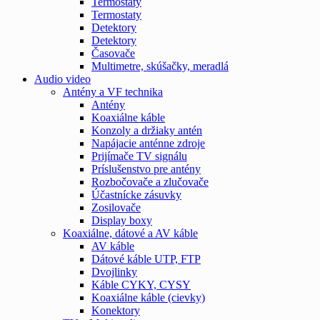
Termostaty
Termostaty
Detektory
Detektory
Časovače
Multimetre, skúšačky, meradlá
Audio video
Antény a VF technika
Antény
Koaxiálne káble
Konzoly a držiaky antén
Napájacie anténne zdroje
Prijímače TV signálu
Príslušenstvo pre antény
Rozbočovače a zlučovače
Účastnícke zásuvky
Zosilovače
Display boxy
Koaxiálne, dátové a AV káble
AV káble
Dátové káble UTP, FTP
Dvojlinky
Káble CYKY, CYSY
Koaxiálne káble (cievky)
Konektory