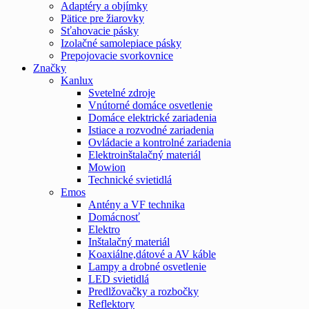
Adaptéry a objímky
Pätice pre žiarovky
Sťahovacie pásky
Izolačné samolepiace pásky
Prepojovacie svorkovnice
Značky
Kanlux
Svetelné zdroje
Vnútorné domáce osvetlenie
Domáce elektrické zariadenia
Istiace a rozvodné zariadenia
Ovládacie a kontrolné zariadenia
Elektroinštalačný materiál
Mowion
Technické svietidlá
Emos
Antény a VF technika
Domácnosť
Elektro
Inštalačný materiál
Koaxiálne,dátové a AV káble
Lampy a drobné osvetlenie
LED svietidlá
Predlžovačky a rozbočky
Reflektory