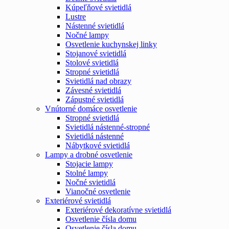
Kúpeľňové svietidlá
Lustre
Nástenné svietidlá
Nočné lampy
Osvetlenie kuchynskej linky
Stojanové svietidlá
Stolové svietidlá
Stropné svietidlá
Svietidlá nad obrazy
Závesné svietidlá
Zápustné svietidlá
Vnútorné domáce osvetlenie
Stropné svietidlá
Svietidlá nástenné-stropné
Svietidlá nástenné
Nábytkové svietidlá
Lampy a drobné osvetlenie
Stojacie lampy
Stolné lampy
Nočné svietidlá
Vianočné osvetlenie
Exteriérové svietidlá
Exteriérové dekoratívne svietidlá
Osvetlenie čísla domu
Osvetlenie čísla domu