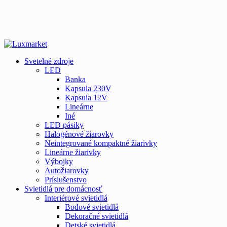
Svetelné zdroje
LED
Banka
Kapsula 230V
Kapsula 12V
Lineárne
Iné
LED pásiky
Halogénové žiarovky
Neintegrované kompaktné žiarivky
Lineárne žiarivky
Výbojky
Autožiarovky
Príslušenstvo
Svietidlá pre domácnosť
Interiérové svietidlá
Bodové svietidlá
Dekoračné svietidlá
Detské svietidlá