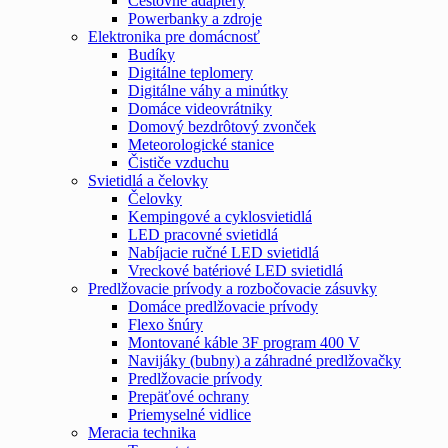
Cestovné adaptéry
Powerbanky a zdroje
Elektronika pre domácnosť
Budíky
Digitálne teplomery
Digitálne váhy a minútky
Domáce videovrátniky
Domový bezdrôtový zvonček
Meteorologické stanice
Čističe vzduchu
Svietidlá a čelovky
Čelovky
Kempingové a cyklosvietidlá
LED pracovné svietidlá
Nabíjacie ručné LED svietidlá
Vreckové batériové LED svietidlá
Predlžovacie prívody a rozbočovacie zásuvky
Domáce predlžovacie prívody
Flexo šnúry
Montované káble 3F program 400 V
Navijáky (bubny) a záhradné predlžovačky
Predlžovacie prívody
Prepäťové ochrany
Priemyselné vidlice
Meracia technika