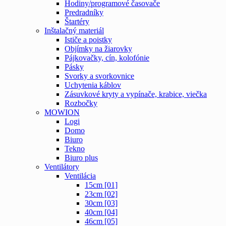
Hodiny/programové časovače
Predradníky
Štartéry
Inštalačný materiál
Ističe a poistky
Objímky na žiarovky
Pájkovačky, cín, kolofónie
Pásky
Svorky a svorkovnice
Uchytenia káblov
Zásuvkové kryty a vypínače, krabice, viečka
Rozbočky
MOWION
Logi
Domo
Biuro
Tekno
Biuro plus
Ventilátory
Ventilácia
15cm [01]
23cm [02]
30cm [03]
40cm [04]
46cm [05]