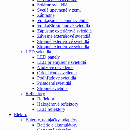
Solárne svietidlá
Svetlá upevnené v zemi
Záhradné
Vonkajšie nástenné svietidlá
Vonkajšie stojanové svietidlá
Zápustné exteriérové svietidlá
Závesné exteriérové svietidlá
Stropné exteriérové svietidlá
Stropné exteriérové svietidlá
LED svietidlá
LED panely
LED priemyselné svietidlá
Núdzové osvetlenie
Orientačné osvetlenie
Podhľadové svietidlá
Prisadené svietidlá
Stropné svietidlá
Reflektory
Reflektor
Halogénové reflektory
LED reflektory
Elektro
Baterky, nabíjačky, adaptéry
Batérie a akumulátory