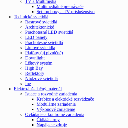
TV a Multimedia
Multimediálné prehrávače
Set top boxy a TV príslušenstvo
Technické svietidlá
Rastrové svietidlá
Architektonické
Prachotesné LED svietidlá
LED panely
Prachotesné svietidlá
Líniové svietidlá
Plafóny (aj pivničné)
Downlight
Lištový systém
High Bay
Reflektory
Núdzové svietidlá
Iné
Elektro-inštalačný materiál
Istiace a rozvodné zariadenia
Krabice a elektrické rozvádzače
Modulárne zariadenia
Výkonové zariadenie
Ovládacie a kontrolné zariadenia
Čidlá/alarmy
Napájacie zdroje