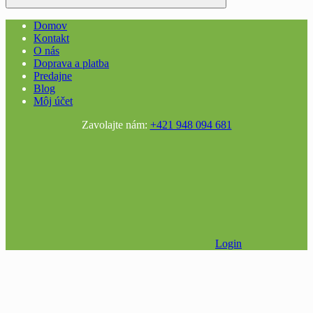
Domov
Kontakt
O nás
Doprava a platba
Predajne
Blog
Môj účet
Zavolajte nám:
+421 948 094 681
Login