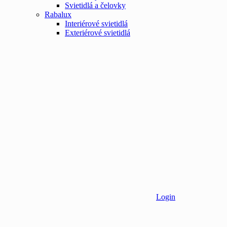
Svietidlá a čelovky
Rabalux
Interiérové svietidlá
Exteriérové svietidlá
Login