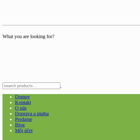
What you are looking for?
Domov
Kontakt
O nás
Doprava a platba
Predajne
Blog
Môj účet