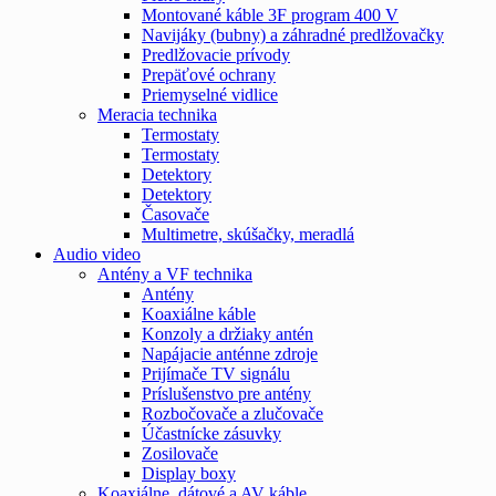
Montované káble 3F program 400 V
Navijáky (bubny) a záhradné predlžovačky
Predlžovacie prívody
Prepäťové ochrany
Priemyselné vidlice
Meracia technika
Termostaty
Termostaty
Detektory
Detektory
Časovače
Multimetre, skúšačky, meradlá
Audio video
Antény a VF technika
Antény
Koaxiálne káble
Konzoly a držiaky antén
Napájacie anténne zdroje
Prijímače TV signálu
Príslušenstvo pre antény
Rozbočovače a zlučovače
Účastnícke zásuvky
Zosilovače
Display boxy
Koaxiálne, dátové a AV káble