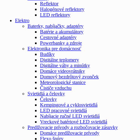
Reflektor
Halogénové reflektory
LED reflektory
Elektro
Baterky, nabíjačky, adaptéry
Batérie a akumulátory
Cestovné adaptéry
Powerbanky a zdroje
Elektronika pre domácnosť
Budíky
Digitálne teplomery
Digitálne váhy a minútky
Domáce videovrátniky
Domový bezdrôtový zvonček
Meteorologické stanice
Čističe vzduchu
Svietidlá a čelovky
Čelovky
Kempingové a cyklosvietidlá
LED pracovné svietidlá
Nabíjacie ručné LED svietidlá
Vreckové batériové LED svietidlá
Predlžovacie prívody a rozbočovacie zásuvky
Domáce predlžovacie prívody
Flexo šnúry