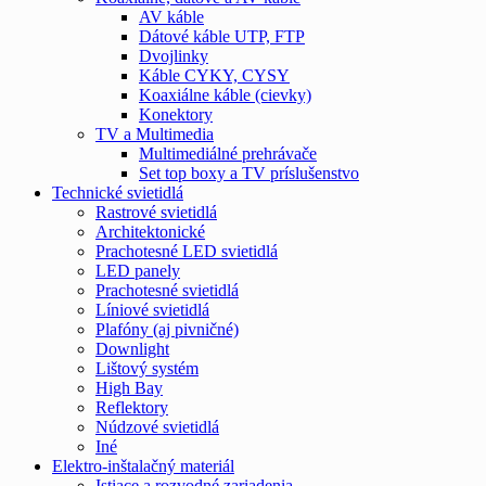
AV káble
Dátové káble UTP, FTP
Dvojlinky
Káble CYKY, CYSY
Koaxiálne káble (cievky)
Konektory
TV a Multimedia
Multimediálné prehrávače
Set top boxy a TV príslušenstvo
Technické svietidlá
Rastrové svietidlá
Architektonické
Prachotesné LED svietidlá
LED panely
Prachotesné svietidlá
Líniové svietidlá
Plafóny (aj pivničné)
Downlight
Lištový systém
High Bay
Reflektory
Núdzové svietidlá
Iné
Elektro-inštalačný materiál
Istiace a rozvodné zariadenia