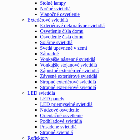
Stolné lampy
Nočné svietidlá
Vianočné osvetlenie
Exteriérové svietidlá
Exteriérové dekoratívne svietidlá
Osvetlenie čísla domu
Osvetlenie čísla domu
Solárne svietidlá
Svetlá upevnené v zemi
Záhradné
Vonkajšie nástenné svietidlá
Vonkajšie stojanové svietidlá
Zápustné exteriérové svietidlá
Závesné exteriérové svietidlá
Stropné exteriérové svietidlá
Stropné exteriérové svietidlá
LED svietidlá
LED panely
LED priemyselné svietidlá
Núdzové osvetlenie
Orientačné osvetlenie
Podhľadové svietidlá
Prisadené svietidlá
Stropné svietidlá
Reflektory