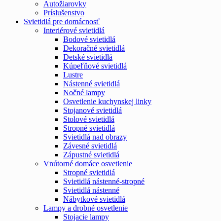
Autožiarovky
Príslušenstvo
Svietidlá pre domácnosť
Interiérové svietidlá
Bodové svietidlá
Dekoračné svietidlá
Detské svietidlá
Kúpeľňové svietidlá
Lustre
Nástenné svietidlá
Nočné lampy
Osvetlenie kuchynskej linky
Stojanové svietidlá
Stolové svietidlá
Stropné svietidlá
Svietidlá nad obrazy
Závesné svietidlá
Zápustné svietidlá
Vnútorné domáce osvetlenie
Stropné svietidlá
Svietidlá nástenné-stropné
Svietidlá nástenné
Nábytkové svietidlá
Lampy a drobné osvetlenie
Stojacie lampy