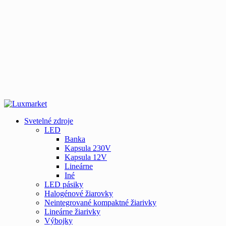
Svetelné zdroje
LED
Banka
Kapsula 230V
Kapsula 12V
Lineárne
Iné
LED pásiky
Halogénové žiarovky
Neintegrované kompaktné žiarivky
Lineárne žiarivky
Výbojky