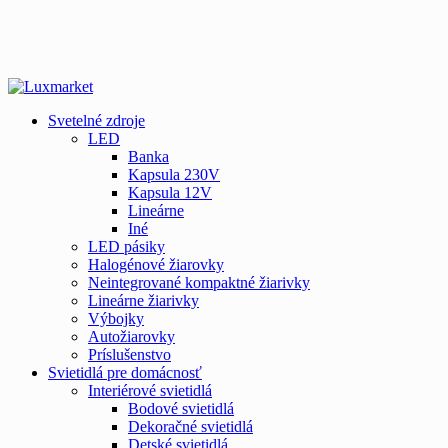
Svetelné zdroje
LED
Banka
Kapsula 230V
Kapsula 12V
Lineárne
Iné
LED pásiky
Halogénové žiarovky
Neintegrované kompaktné žiarivky
Lineárne žiarivky
Výbojky
Autožiarovky
Príslušenstvo
Svietidlá pre domácnosť
Interiérové svietidlá
Bodové svietidlá
Dekoračné svietidlá
Detské svietidlá