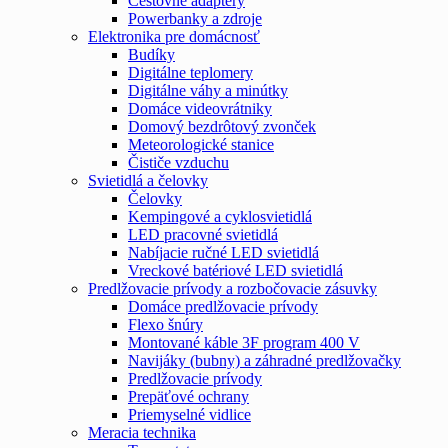
Cestovné adaptéry
Powerbanky a zdroje
Elektronika pre domácnosť
Budíky
Digitálne teplomery
Digitálne váhy a minútky
Domáce videovrátniky
Domový bezdrôtový zvonček
Meteorologické stanice
Čističe vzduchu
Svietidlá a čelovky
Čelovky
Kempingové a cyklosvietidlá
LED pracovné svietidlá
Nabíjacie ručné LED svietidlá
Vreckové batériové LED svietidlá
Predlžovacie prívody a rozbočovacie zásuvky
Domáce predlžovacie prívody
Flexo šnúry
Montované káble 3F program 400 V
Navijáky (bubny) a záhradné predlžovačky
Predlžovacie prívody
Prepäťové ochrany
Priemyselné vidlice
Meracia technika