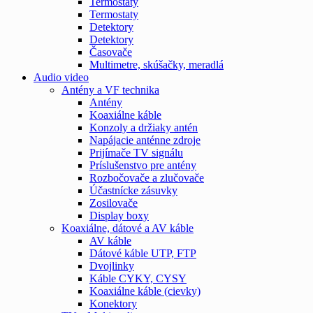
Termostaty
Termostaty
Detektory
Detektory
Časovače
Multimetre, skúšačky, meradlá
Audio video
Antény a VF technika
Antény
Koaxiálne káble
Konzoly a držiaky antén
Napájacie anténne zdroje
Prijímače TV signálu
Príslušenstvo pre antény
Rozbočovače a zlučovače
Účastnícke zásuvky
Zosilovače
Display boxy
Koaxiálne, dátové a AV káble
AV káble
Dátové káble UTP, FTP
Dvojlinky
Káble CYKY, CYSY
Koaxiálne káble (cievky)
Konektory