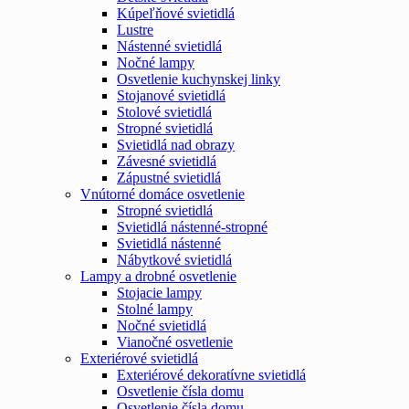
Kúpeľňové svietidlá
Lustre
Nástenné svietidlá
Nočné lampy
Osvetlenie kuchynskej linky
Stojanové svietidlá
Stolové svietidlá
Stropné svietidlá
Svietidlá nad obrazy
Závesné svietidlá
Zápustné svietidlá
Vnútorné domáce osvetlenie
Stropné svietidlá
Svietidlá nástenné-stropné
Svietidlá nástenné
Nábytkové svietidlá
Lampy a drobné osvetlenie
Stojacie lampy
Stolné lampy
Nočné svietidlá
Vianočné osvetlenie
Exteriérové svietidlá
Exteriérové dekoratívne svietidlá
Osvetlenie čísla domu
Osvetlenie čísla domu