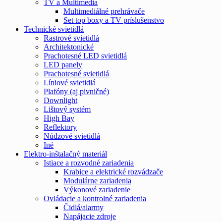
TV a Multimedia
Multimediálné prehrávače
Set top boxy a TV príslušenstvo
Technické svietidlá
Rastrové svietidlá
Architektonické
Prachotesné LED svietidlá
LED panely
Prachotesné svietidlá
Líniové svietidlá
Plafóny (aj pivničné)
Downlight
Lištový systém
High Bay
Reflektory
Núdzové svietidlá
Iné
Elektro-inštalačný materiál
Istiace a rozvodné zariadenia
Krabice a elektrické rozvádzače
Modulárne zariadenia
Výkonové zariadenie
Ovládacie a kontrolné zariadenia
Čidlá/alarmy
Napájacie zdroje