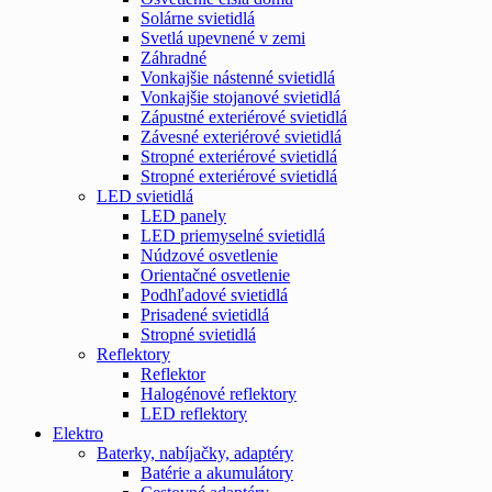
Solárne svietidlá
Svetlá upevnené v zemi
Záhradné
Vonkajšie nástenné svietidlá
Vonkajšie stojanové svietidlá
Zápustné exteriérové svietidlá
Závesné exteriérové svietidlá
Stropné exteriérové svietidlá
Stropné exteriérové svietidlá
LED svietidlá
LED panely
LED priemyselné svietidlá
Núdzové osvetlenie
Orientačné osvetlenie
Podhľadové svietidlá
Prisadené svietidlá
Stropné svietidlá
Reflektory
Reflektor
Halogénové reflektory
LED reflektory
Elektro
Baterky, nabíjačky, adaptéry
Batérie a akumulátory