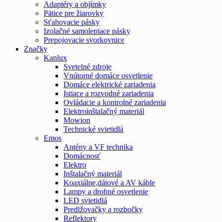
Adaptéry a objímky
Pätice pre žiarovky
Sťahovacie pásky
Izolačné samolepiace pásky
Prepojovacie svorkovnice
Značky
Kanlux
Svetelné zdroje
Vnútorné domáce osvetlenie
Domáce elektrické zariadenia
Istiace a rozvodné zariadenia
Ovládacie a kontrolné zariadenia
Elektroinštalačný materiál
Mowion
Technické svietidlá
Emos
Antény a VF technika
Domácnosť
Elektro
Inštalačný materiál
Koaxiálne,dátové a AV káble
Lampy a drobné osvetlenie
LED svietidlá
Predlžovačky a rozbočky
Reflektory