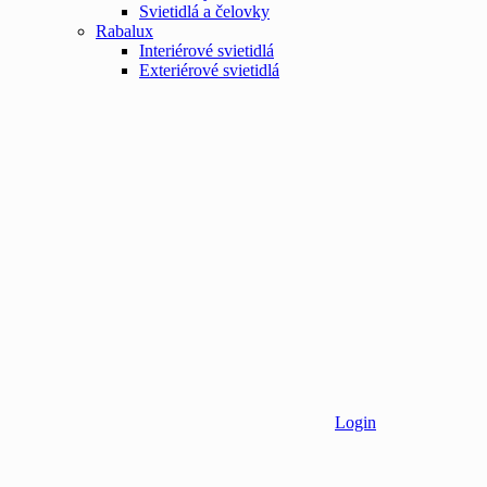
Svietidlá a čelovky
Rabalux
Interiérové svietidlá
Exteriérové svietidlá
Login