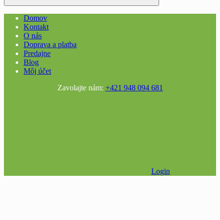
Domov
Kontakt
O nás
Doprava a platba
Predajne
Blog
Môj účet
Zavolajte nám:
+421 948 094 681
Login