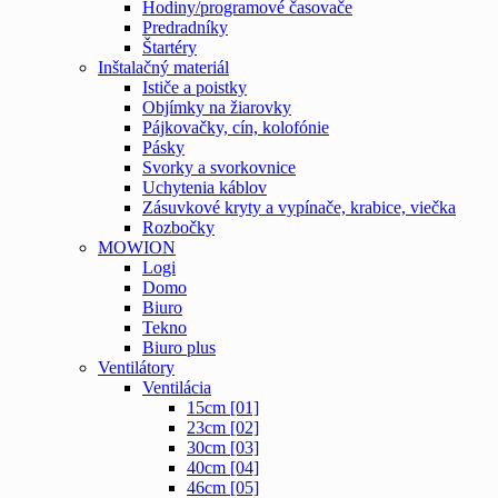
Hodiny/programové časovače
Predradníky
Štartéry
Inštalačný materiál
Ističe a poistky
Objímky na žiarovky
Pájkovačky, cín, kolofónie
Pásky
Svorky a svorkovnice
Uchytenia káblov
Zásuvkové kryty a vypínače, krabice, viečka
Rozbočky
MOWION
Logi
Domo
Biuro
Tekno
Biuro plus
Ventilátory
Ventilácia
15cm [01]
23cm [02]
30cm [03]
40cm [04]
46cm [05]