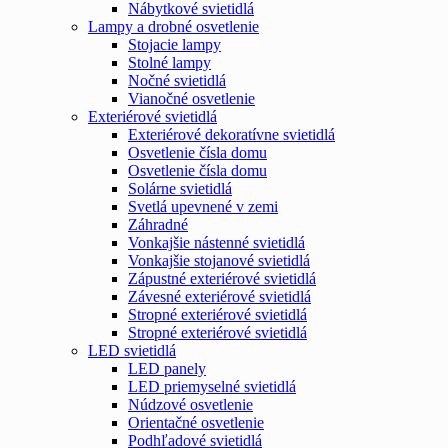
Nábytkové svietidlá
Lampy a drobné osvetlenie
Stojacie lampy
Stolné lampy
Nočné svietidlá
Vianočné osvetlenie
Exteriérové svietidlá
Exteriérové dekoratívne svietidlá
Osvetlenie čísla domu
Osvetlenie čísla domu
Solárne svietidlá
Svetlá upevnené v zemi
Záhradné
Vonkajšie nástenné svietidlá
Vonkajšie stojanové svietidlá
Zápustné exteriérové svietidlá
Závesné exteriérové svietidlá
Stropné exteriérové svietidlá
Stropné exteriérové svietidlá
LED svietidlá
LED panely
LED priemyselné svietidlá
Núdzové osvetlenie
Orientačné osvetlenie
Podhľadové svietidlá