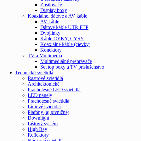
Zosilovače
Display boxy
Koaxiálne, dátové a AV káble
AV káble
Dátové káble UTP, FTP
Dvojlinky
Káble CYKY, CYSY
Koaxiálne káble (cievky)
Konektory
TV a Multimedia
Multimediálné prehrávače
Set top boxy a TV príslušenstvo
Technické svietidlá
Rastrové svietidlá
Architektonické
Prachotesné LED svietidlá
LED panely
Prachotesné svietidlá
Líniové svietidlá
Plafóny (aj pivničné)
Downlight
Lištový systém
High Bay
Reflektory
Núdzové svietidlá