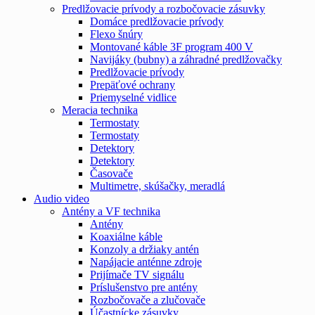
Predlžovacie prívody a rozbočovacie zásuvky
Domáce predlžovacie prívody
Flexo šnúry
Montované káble 3F program 400 V
Navijáky (bubny) a záhradné predlžovačky
Predlžovacie prívody
Prepäťové ochrany
Priemyselné vidlice
Meracia technika
Termostaty
Termostaty
Detektory
Detektory
Časovače
Multimetre, skúšačky, meradlá
Audio video
Antény a VF technika
Antény
Koaxiálne káble
Konzoly a držiaky antén
Napájacie anténne zdroje
Prijímače TV signálu
Príslušenstvo pre antény
Rozbočovače a zlučovače
Účastnícke zásuvky