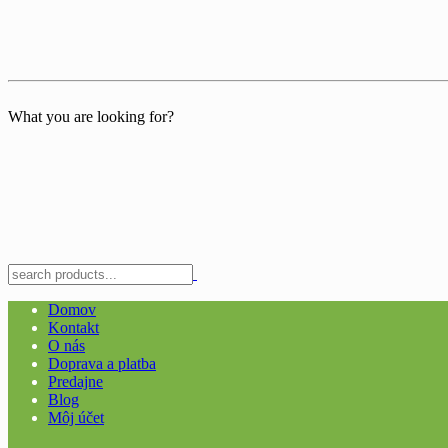
What you are looking for?
Domov
Kontakt
O nás
Doprava a platba
Predajne
Blog
Môj účet