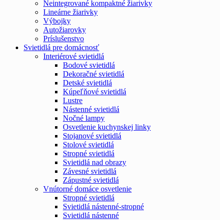
Neintegrované kompaktné žiarivky
Lineárne žiarivky
Výbojky
Autožiarovky
Príslušenstvo
Svietidlá pre domácnosť
Interiérové svietidlá
Bodové svietidlá
Dekoračné svietidlá
Detské svietidlá
Kúpeľňové svietidlá
Lustre
Nástenné svietidlá
Nočné lampy
Osvetlenie kuchynskej linky
Stojanové svietidlá
Stolové svietidlá
Stropné svietidlá
Svietidlá nad obrazy
Závesné svietidlá
Zápustné svietidlá
Vnútorné domáce osvetlenie
Stropné svietidlá
Svietidlá nástenné-stropné
Svietidlá nástenné