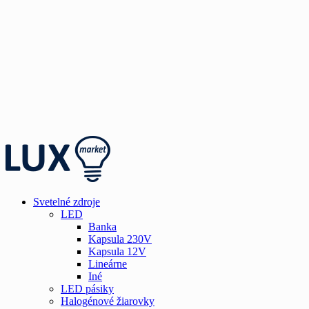
Svetelné zdroje
LED
Banka
Kapsula 230V
Kapsula 12V
Lineárne
Iné
LED pásiky
Halogénové žiarovky