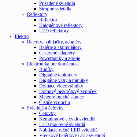
Prisadené svietidlá
Stropné svietidlá
Reflektory
Reflektor
Halogénové reflektory
LED reflektory
Elektro
Baterky, nabíjačky, adaptéry
Batérie a akumulátory
Cestovné adaptéry
Powerbanky a zdroje
Elektronika pre domácnosť
Budíky
Digitálne teplomery
Digitálne váhy a minútky
Domáce videovrátniky
Domový bezdrôtový zvonček
Meteorologické stanice
Čističe vzduchu
Svietidlá a čelovky
Čelovky
Kempingové a cyklosvietidlá
LED pracovné svietidlá
Nabíjacie ručné LED svietidlá
Vreckové batériové LED svietidlá