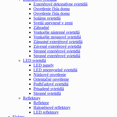
Exteriérové dekoratívne svietidlá
Osvetlenie čísla domu
Osvetlenie čísla domu
Solárne svietidlá
Svetlá upevnené v zemi
Záhradné
Vonkajšie nástenné svietidlá
Vonkajšie stojanové svietidlá
Zápustné exteriérové svietidlá
Závesné exteriérové svietidlá
Stropné exteriérové svietidlá
Stropné exteriérové svietidlá
LED svietidlá
LED panely
LED priemyselné svietidlá
Núdzové osvetlenie
Orientačné osvetlenie
Podhľadové svietidlá
Prisadené svietidlá
Stropné svietidlá
Reflektory
Reflektor
Halogénové reflektory
LED reflektory
Elektro