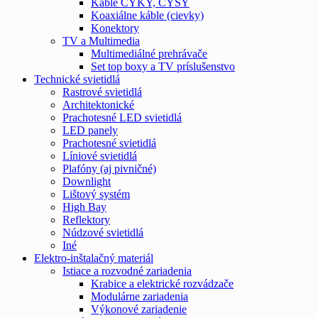
Káble CYKY, CYSY
Koaxiálne káble (cievky)
Konektory
TV a Multimedia
Multimediálné prehrávače
Set top boxy a TV príslušenstvo
Technické svietidlá
Rastrové svietidlá
Architektonické
Prachotesné LED svietidlá
LED panely
Prachotesné svietidlá
Líniové svietidlá
Plafóny (aj pivničné)
Downlight
Lištový systém
High Bay
Reflektory
Núdzové svietidlá
Iné
Elektro-inštalačný materiál
Istiace a rozvodné zariadenia
Krabice a elektrické rozvádzače
Modulárne zariadenia
Výkonové zariadenie