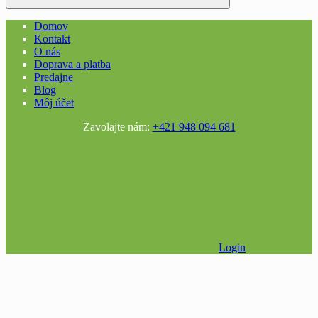
Domov
Kontakt
O nás
Doprava a platba
Predajne
Blog
Môj účet
Zavolajte nám:
+421 948 094 681
Login