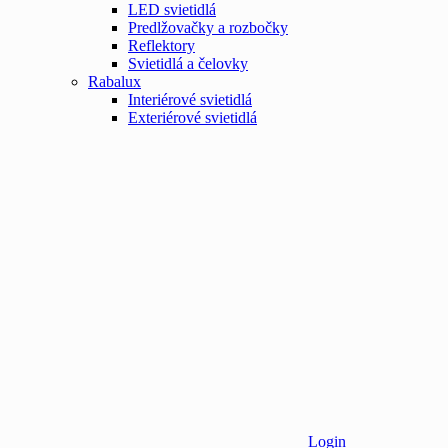
LED svietidlá
Predlžovačky a rozbočky
Reflektory
Svietidlá a čelovky
Rabalux
Interiérové svietidlá
Exteriérové svietidlá
Login