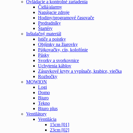
Ovládacie a kontrolné zariadenia
Čidlá/alarmy
Napájacie zdroje
Hodiny/programové časovače
Predradníky
Štartéry
Inštalačný materiál
Ističe a poistky
Objímky na žiarovky
Pájkovačky, cín, kolofónie
Pásky
Svorky a svorkovnice
Uchytenia káblov
Zásuvkové kryty a vypínače, krabice, viečka
Rozbočky
MOWION
Logi
Domo
Biuro
Tekno
Biuro plus
Ventilátory
Ventilácia
15cm [01]
23cm [02]