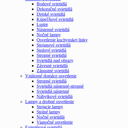
Bodové svietidlá
Dekoračné svietidlá
Detské svietidlá
Kúpeľňové svietidlá
Lustre
Nástenné svietidlá
Nočné lampy
Osvetlenie kuchynskej linky
Stojanové svietidlá
Stolové svietidlá
Stropné svietidlá
Svietidlá nad obrazy
Závesné svietidlá
Zápustné svietidlá
Vnútorné domáce osvetlenie
Stropné svietidlá
Svietidlá nástenné-stropné
Svietidlá nástenné
Nábytkové svietidlá
Lampy a drobné osvetlenie
Stojacie lampy
Stolné lampy
Nočné svietidlá
Vianočné osvetlenie
Exteriérové svietidlá