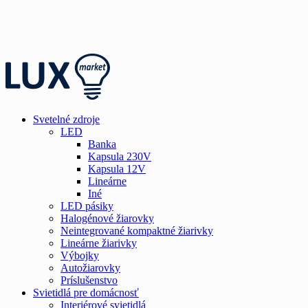
Svetelné zdroje
LED
Banka
Kapsula 230V
Kapsula 12V
Lineárne
Iné
LED pásiky
Halogénové žiarovky
Neintegrované kompaktné žiarivky
Lineárne žiarivky
Výbojky
Autožiarovky
Príslušenstvo
Svietidlá pre domácnosť
Interiérové svietidlá