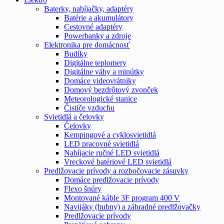
Baterky, nabíjačky, adaptéry
Batérie a akumulátory
Cestovné adaptéry
Powerbanky a zdroje
Elektronika pre domácnosť
Budíky
Digitálne teplomery
Digitálne váhy a minútky
Domáce videovrátniky
Domový bezdrôtový zvonček
Meteorologické stanice
Čističe vzduchu
Svietidlá a čelovky
Čelovky
Kempingové a cyklosvietidlá
LED pracovné svietidlá
Nabíjacie ručné LED svietidlá
Vreckové batériové LED svietidlá
Predlžovacie prívody a rozbočovacie zásuvky
Domáce predlžovacie prívody
Flexo šnúry
Montované káble 3F program 400 V
Navijáky (bubny) a záhradné predlžovačky
Predlžovacie prívody