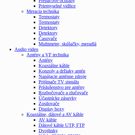
Prepäťové ochrany
Priemyselné vidlice
Meracia technika
Termostaty
Termostaty
Detektory
Detektory
Časovače
Multimetre, skúšačky, meradlá
Audio video
Antény a VF technika
Antény
Koaxiálne káble
Konzoly a držiaky antén
Napájacie anténne zdroje
Prijímače TV signálu
Príslušenstvo pre antény
Rozbočovače a zlučovače
Účastnícke zásuvky
Zosilovače
Display boxy
Koaxiálne, dátové a AV káble
AV káble
Dátové káble UTP, FTP
Dvojlinky