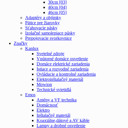
30cm [03]
40cm [04]
46cm [05]
Adaptéry a objímky
Pätice pre žiarovky
Sťahovacie pásky
Izolačné samolepiace pásky
Prepojovacie svorkovnice
Značky
Kanlux
Svetelné zdroje
Vnútorné domáce osvetlenie
Domáce elektrické zariadenia
Istiace a rozvodné zariadenia
Ovládacie a kontrolné zariadenia
Elektroinštalačný materiál
Mowion
Technické svietidlá
Emos
Antény a VF technika
Domácnosť
Elektro
Inštalačný materiál
Koaxiálne,dátové a AV káble
Lampy a drobné osvetlenie