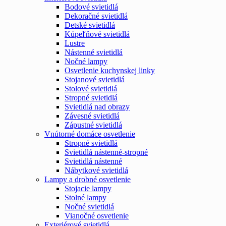
Bodové svietidlá
Dekoračné svietidlá
Detské svietidlá
Kúpeľňové svietidlá
Lustre
Nástenné svietidlá
Nočné lampy
Osvetlenie kuchynskej linky
Stojanové svietidlá
Stolové svietidlá
Stropné svietidlá
Svietidlá nad obrazy
Závesné svietidlá
Zápustné svietidlá
Vnútorné domáce osvetlenie
Stropné svietidlá
Svietidlá nástenné-stropné
Svietidlá nástenné
Nábytkové svietidlá
Lampy a drobné osvetlenie
Stojacie lampy
Stolné lampy
Nočné svietidlá
Vianočné osvetlenie
Exteriérové svietidlá