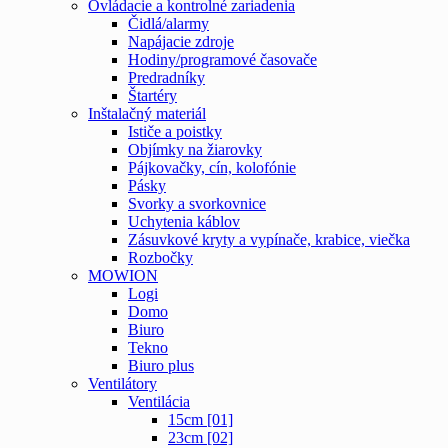
Ovládacie a kontrolné zariadenia
Čidlá/alarmy
Napájacie zdroje
Hodiny/programové časovače
Predradníky
Štartéry
Inštalačný materiál
Ističe a poistky
Objímky na žiarovky
Pájkovačky, cín, kolofónie
Pásky
Svorky a svorkovnice
Uchytenia káblov
Zásuvkové kryty a vypínače, krabice, viečka
Rozbočky
MOWION
Logi
Domo
Biuro
Tekno
Biuro plus
Ventilátory
Ventilácia
15cm [01]
23cm [02]