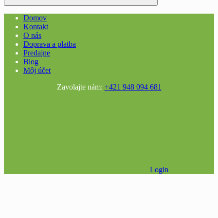
Domov
Kontakt
O nás
Doprava a platba
Predajne
Blog
Môj účet
Zavolajte nám:
+421 948 094 681
Login