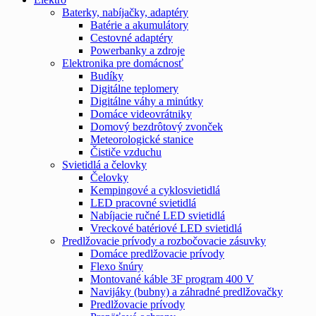
Baterky, nabíjačky, adaptéry
Batérie a akumulátory
Cestovné adaptéry
Powerbanky a zdroje
Elektronika pre domácnosť
Budíky
Digitálne teplomery
Digitálne váhy a minútky
Domáce videovrátniky
Domový bezdrôtový zvonček
Meteorologické stanice
Čističe vzduchu
Svietidlá a čelovky
Čelovky
Kempingové a cyklosvietidlá
LED pracovné svietidlá
Nabíjacie ručné LED svietidlá
Vreckové batériové LED svietidlá
Predlžovacie prívody a rozbočovacie zásuvky
Domáce predlžovacie prívody
Flexo šnúry
Montované káble 3F program 400 V
Navijáky (bubny) a záhradné predlžovačky
Predlžovacie prívody