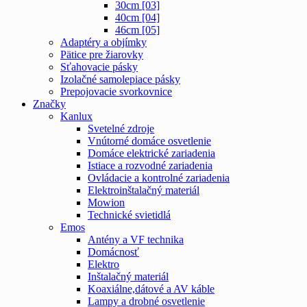
30cm [03]
40cm [04]
46cm [05]
Adaptéry a objímky
Pätice pre žiarovky
Sťahovacie pásky
Izolačné samolepiace pásky
Prepojovacie svorkovnice
Značky
Kanlux
Svetelné zdroje
Vnútorné domáce osvetlenie
Domáce elektrické zariadenia
Istiace a rozvodné zariadenia
Ovládacie a kontrolné zariadenia
Elektroinštalačný materiál
Mowion
Technické svietidlá
Emos
Antény a VF technika
Domácnosť
Elektro
Inštalačný materiál
Koaxiálne,dátové a AV káble
Lampy a drobné osvetlenie