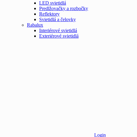
LED svietidlá
Predlžovačky a rozbočky
Reflektory
Svietidlá a čelovky
Rabalux
Interiérové svietidlá
Exteriérové svietidlá
Login