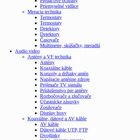
Prepäťové ochrany
Priemyselné vidlice
Meracia technika
Termostaty
Termostaty
Detektory
Detektory
Časovače
Multimetre, skúšačky, meradlá
Audio video
Antény a VF technika
Antény
Koaxiálne káble
Konzoly a držiaky antén
Napájacie anténne zdroje
Prijímače TV signálu
Príslušenstvo pre antény
Rozbočovače a zlučovače
Účastnícke zásuvky
Zosilovače
Display boxy
Koaxiálne, dátové a AV káble
AV káble
Dátové káble UTP, FTP
Dvojlinky