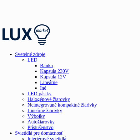
Svetelné zdroje
LED
Banka
Kapsula 230V
Kapsula 12V
Lineárne
Iné
LED pásiky
Halogénové žiarovky
Neintegrované kompaktné žiarivky
Lineárne žiarivky
Výbojky
Autožiarovky
Príslušenstvo
Svietidlá pre domácnosť
Interiérové svietidlá