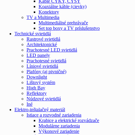
Káble CYKY, CYSY
Koaxiálne káble (cievky)
Konektory
TV a Multimedia
Multimediálné prehrávače
Set top boxy a TV príslušenstvo
Technické svietidlá
Rastrové svietidlá
Architektonické
Prachotesné LED svietidlá
LED panely
Prachotesné svietidlá
Líniové svietidlá
Plafóny (aj pivničné)
Downlight
Lištový systém
High Bay
Reflektory
Núdzové svietidlá
Iné
Elektro-inštalačný materiál
Istiace a rozvodné zariadenia
Krabice a elektrické rozvádzače
Modulárne zariadenia
Výkonové zariadenie