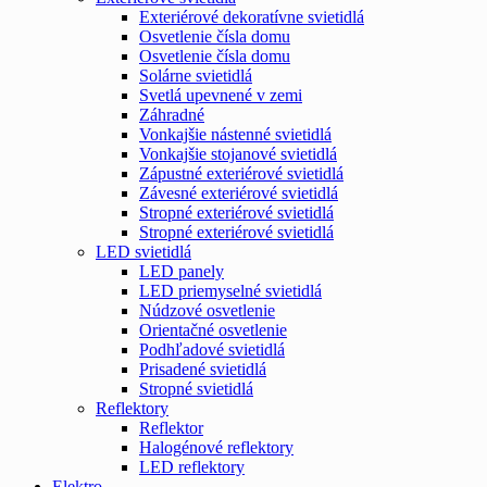
Exteriérové dekoratívne svietidlá
Osvetlenie čísla domu
Osvetlenie čísla domu
Solárne svietidlá
Svetlá upevnené v zemi
Záhradné
Vonkajšie nástenné svietidlá
Vonkajšie stojanové svietidlá
Zápustné exteriérové svietidlá
Závesné exteriérové svietidlá
Stropné exteriérové svietidlá
Stropné exteriérové svietidlá
LED svietidlá
LED panely
LED priemyselné svietidlá
Núdzové osvetlenie
Orientačné osvetlenie
Podhľadové svietidlá
Prisadené svietidlá
Stropné svietidlá
Reflektory
Reflektor
Halogénové reflektory
LED reflektory
Elektro