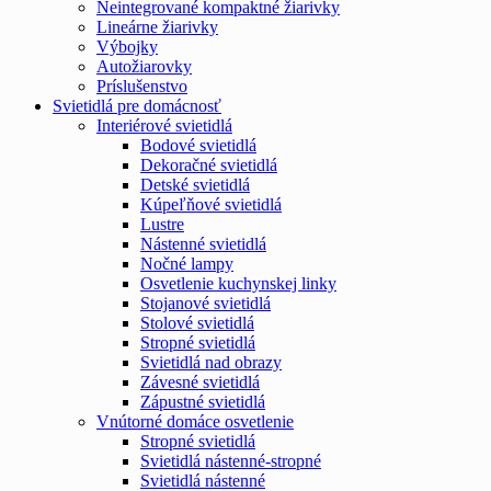
Neintegrované kompaktné žiarivky
Lineárne žiarivky
Výbojky
Autožiarovky
Príslušenstvo
Svietidlá pre domácnosť
Interiérové svietidlá
Bodové svietidlá
Dekoračné svietidlá
Detské svietidlá
Kúpeľňové svietidlá
Lustre
Nástenné svietidlá
Nočné lampy
Osvetlenie kuchynskej linky
Stojanové svietidlá
Stolové svietidlá
Stropné svietidlá
Svietidlá nad obrazy
Závesné svietidlá
Zápustné svietidlá
Vnútorné domáce osvetlenie
Stropné svietidlá
Svietidlá nástenné-stropné
Svietidlá nástenné