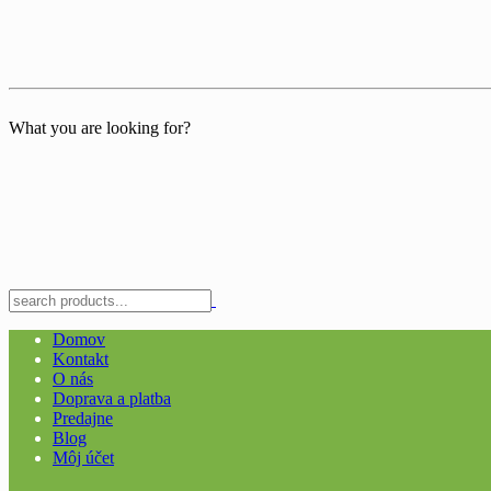
What you are looking for?
Domov
Kontakt
O nás
Doprava a platba
Predajne
Blog
Môj účet