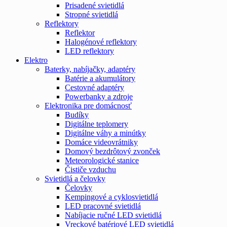
Prisadené svietidlá
Stropné svietidlá
Reflektory
Reflektor
Halogénové reflektory
LED reflektory
Elektro
Baterky, nabíjačky, adaptéry
Batérie a akumulátory
Cestovné adaptéry
Powerbanky a zdroje
Elektronika pre domácnosť
Budíky
Digitálne teplomery
Digitálne váhy a minútky
Domáce videovrátniky
Domový bezdrôtový zvonček
Meteorologické stanice
Čističe vzduchu
Svietidlá a čelovky
Čelovky
Kempingové a cyklosvietidlá
LED pracovné svietidlá
Nabíjacie ručné LED svietidlá
Vreckové batériové LED svietidlá