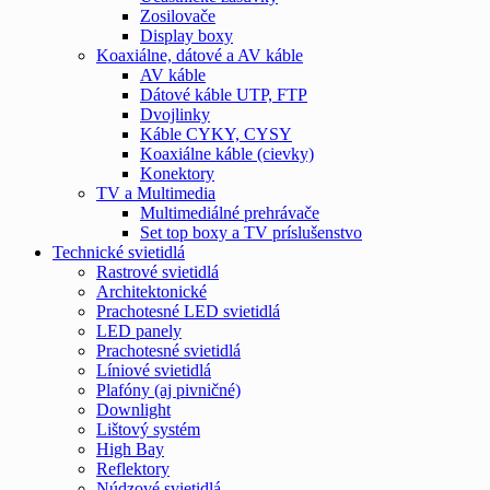
Zosilovače
Display boxy
Koaxiálne, dátové a AV káble
AV káble
Dátové káble UTP, FTP
Dvojlinky
Káble CYKY, CYSY
Koaxiálne káble (cievky)
Konektory
TV a Multimedia
Multimediálné prehrávače
Set top boxy a TV príslušenstvo
Technické svietidlá
Rastrové svietidlá
Architektonické
Prachotesné LED svietidlá
LED panely
Prachotesné svietidlá
Líniové svietidlá
Plafóny (aj pivničné)
Downlight
Lištový systém
High Bay
Reflektory
Núdzové svietidlá