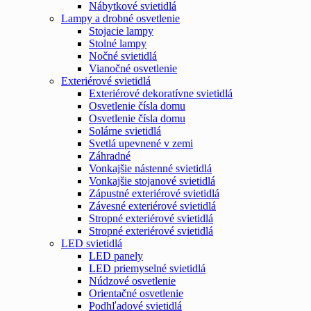
Nábytkové svietidlá
Lampy a drobné osvetlenie
Stojacie lampy
Stolné lampy
Nočné svietidlá
Vianočné osvetlenie
Exteriérové svietidlá
Exteriérové dekoratívne svietidlá
Osvetlenie čísla domu
Osvetlenie čísla domu
Solárne svietidlá
Svetlá upevnené v zemi
Záhradné
Vonkajšie nástenné svietidlá
Vonkajšie stojanové svietidlá
Zápustné exteriérové svietidlá
Závesné exteriérové svietidlá
Stropné exteriérové svietidlá
Stropné exteriérové svietidlá
LED svietidlá
LED panely
LED priemyselné svietidlá
Núdzové osvetlenie
Orientačné osvetlenie
Podhľadové svietidlá