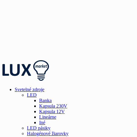
Svetelné zdroje
LED
Banka
Kapsula 230V
Kapsula 12V
Lineárne
Iné
LED pásiky
Halogénové žiarovky