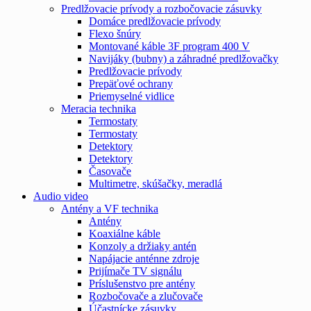
Predlžovacie prívody a rozbočovacie zásuvky
Domáce predlžovacie prívody
Flexo šnúry
Montované káble 3F program 400 V
Navijáky (bubny) a záhradné predlžovačky
Predlžovacie prívody
Prepäťové ochrany
Priemyselné vidlice
Meracia technika
Termostaty
Termostaty
Detektory
Detektory
Časovače
Multimetre, skúšačky, meradlá
Audio video
Antény a VF technika
Antény
Koaxiálne káble
Konzoly a držiaky antén
Napájacie anténne zdroje
Prijímače TV signálu
Príslušenstvo pre antény
Rozbočovače a zlučovače
Účastnícke zásuvky