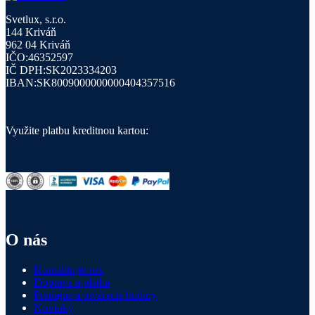
Svetlux, s.r.o.
144 Kriváň
962 04 Kriváň
IČO:46352597
IČ DPH:SK2023334203
IBAN:SK8009000000000404357516
Využite platbu kreditnou kartou:
O nás
Kontaktujte nás
Doprava a platba
Predajne a otváracie hodiny
Novinky