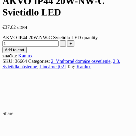
AKVO IP44 20W-NW-C
Svietidlo LED
€
37,62
s DPH
AKVO IP44 20W-NW-C Svietidlo LED quantity
-
+
Add to cart
značka:
Kanlux
SKU:
36664
Categories:
2. Vnútorné domáce osvetlenie
,
2.3.
Svietidlá nástenné
,
Lineárne [02]
Tag:
Kanlux
Share