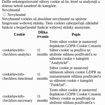
Ďalšie nekategorizované súbory cookie sú tie, ktoré sa analyzujú a
doteraz neboli zaradené do kategórie.
Nevyhnutné
Nevyhnutné
Nevyhnutné cookies sú absolútne nevyhnutné na správne
fungovanie webovej stránky. Tieto cookies zabezpečujú základné
funkcie a bezpečnostné funkcie webovej stránky anonymne.
Dĺžka
Cookie
Popis
trvania
Tento súbor cookie je nastavený
doplnkom GDPR Cookie Consent.
cookielawinfo-
11
Súbor cookie sa používa na
checkbox-analytics
months
uloženie súhlasu používateľa so
súbormi cookie v kategórii
"Analytické".
Súbor cookie je nastavený
súhlasom súboru cookie GDPR na
cookielawinfo-
11
zaznamenanie súhlasu používateľa
checkbox-functional
months
so súbormi cookie v kategórii
"Funkčné".
Tento súbor cookie je nastavený
doplnkom GDPR Cookie Consent.
cookielawinfo-
11
Súbory cookie sa používajú na
checkbox-necessary
months
uloženie súhlasu používateľa s