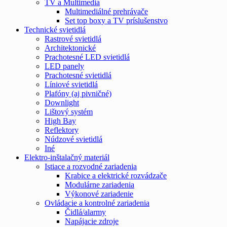
TV a Multimedia
Multimediálné prehrávače
Set top boxy a TV príslušenstvo
Technické svietidlá
Rastrové svietidlá
Architektonické
Prachotesné LED svietidlá
LED panely
Prachotesné svietidlá
Líniové svietidlá
Plafóny (aj pivničné)
Downlight
Lištový systém
High Bay
Reflektory
Núdzové svietidlá
Iné
Elektro-inštalačný materiál
Istiace a rozvodné zariadenia
Krabice a elektrické rozvádzače
Modulárne zariadenia
Výkonové zariadenie
Ovládacie a kontrolné zariadenia
Čidlá/alarmy
Napájacie zdroje