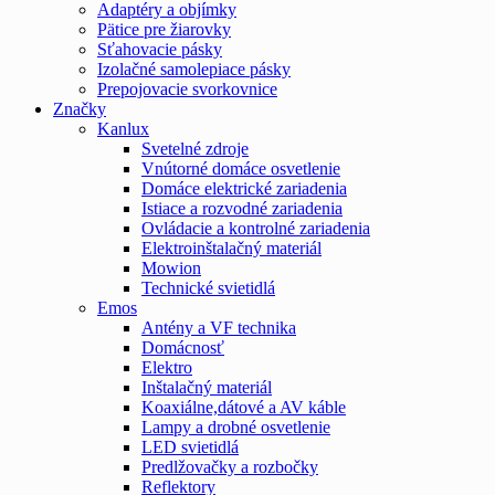
Adaptéry a objímky
Pätice pre žiarovky
Sťahovacie pásky
Izolačné samolepiace pásky
Prepojovacie svorkovnice
Značky
Kanlux
Svetelné zdroje
Vnútorné domáce osvetlenie
Domáce elektrické zariadenia
Istiace a rozvodné zariadenia
Ovládacie a kontrolné zariadenia
Elektroinštalačný materiál
Mowion
Technické svietidlá
Emos
Antény a VF technika
Domácnosť
Elektro
Inštalačný materiál
Koaxiálne,dátové a AV káble
Lampy a drobné osvetlenie
LED svietidlá
Predlžovačky a rozbočky
Reflektory