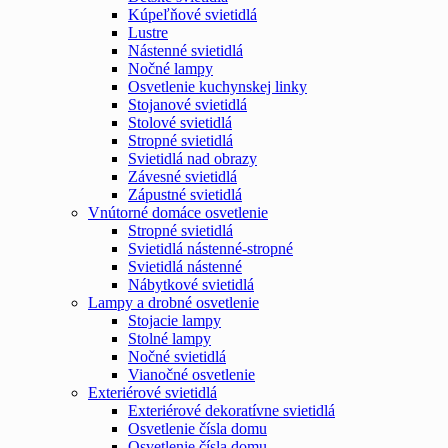
Kúpeľňové svietidlá
Lustre
Nástenné svietidlá
Nočné lampy
Osvetlenie kuchynskej linky
Stojanové svietidlá
Stolové svietidlá
Stropné svietidlá
Svietidlá nad obrazy
Závesné svietidlá
Zápustné svietidlá
Vnútorné domáce osvetlenie
Stropné svietidlá
Svietidlá nástenné-stropné
Svietidlá nástenné
Nábytkové svietidlá
Lampy a drobné osvetlenie
Stojacie lampy
Stolné lampy
Nočné svietidlá
Vianočné osvetlenie
Exteriérové svietidlá
Exteriérové dekoratívne svietidlá
Osvetlenie čísla domu
Osvetlenie čísla domu