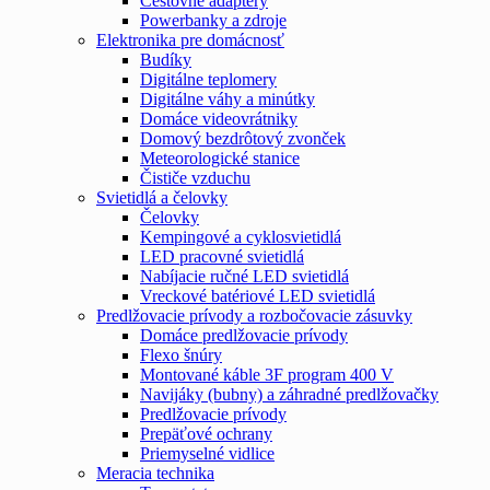
Cestovné adaptéry
Powerbanky a zdroje
Elektronika pre domácnosť
Budíky
Digitálne teplomery
Digitálne váhy a minútky
Domáce videovrátniky
Domový bezdrôtový zvonček
Meteorologické stanice
Čističe vzduchu
Svietidlá a čelovky
Čelovky
Kempingové a cyklosvietidlá
LED pracovné svietidlá
Nabíjacie ručné LED svietidlá
Vreckové batériové LED svietidlá
Predlžovacie prívody a rozbočovacie zásuvky
Domáce predlžovacie prívody
Flexo šnúry
Montované káble 3F program 400 V
Navijáky (bubny) a záhradné predlžovačky
Predlžovacie prívody
Prepäťové ochrany
Priemyselné vidlice
Meracia technika