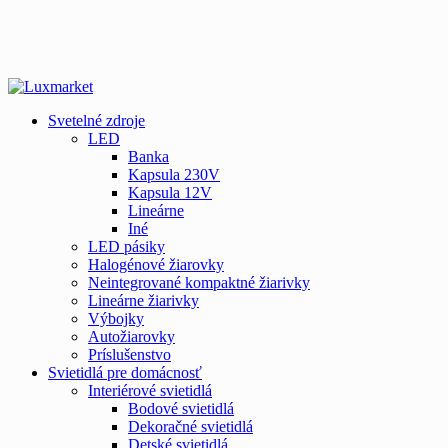
Svetelné zdroje
LED
Banka
Kapsula 230V
Kapsula 12V
Lineárne
Iné
LED pásiky
Halogénové žiarovky
Neintegrované kompaktné žiarivky
Lineárne žiarivky
Výbojky
Autožiarovky
Príslušenstvo
Svietidlá pre domácnosť
Interiérové svietidlá
Bodové svietidlá
Dekoračné svietidlá
Detské svietidlá