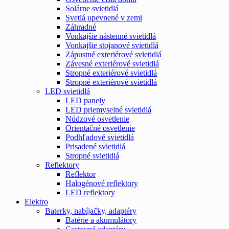
Solárne svietidlá
Svetlá upevnené v zemi
Záhradné
Vonkajšie nástenné svietidlá
Vonkajšie stojanové svietidlá
Zápustné exteriérové svietidlá
Závesné exteriérové svietidlá
Stropné exteriérové svietidlá
Stropné exteriérové svietidlá
LED svietidlá
LED panely
LED priemyselné svietidlá
Núdzové osvetlenie
Orientačné osvetlenie
Podhľadové svietidlá
Prisadené svietidlá
Stropné svietidlá
Reflektory
Reflektor
Halogénové reflektory
LED reflektory
Elektro
Baterky, nabíjačky, adaptéry
Batérie a akumulátory