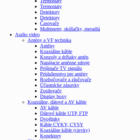
Termostaty
Termostaty
Detektory
Detektory
Časovače
Multimetre, skúšačky, meradlá
Audio video
Antény a VF technika
Antény
Koaxiálne káble
Konzoly a držiaky antén
Napájacie anténne zdroje
Prijímače TV signálu
Príslušenstvo pre antény
Rozbočovače a zlučovače
Účastnícke zásuvky
Zosilovače
Display boxy
Koaxiálne, dátové a AV káble
AV káble
Dátové káble UTP, FTP
Dvojlinky
Káble CYKY, CYSY
Koaxiálne káble (cievky)
Konektory