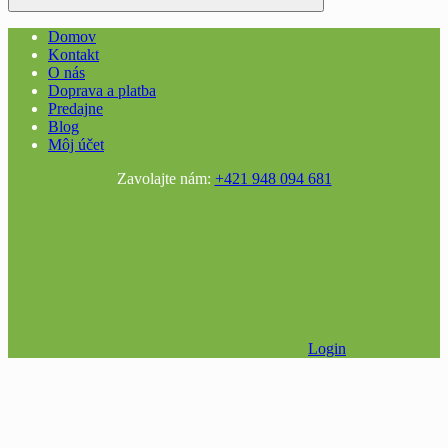
Domov
Kontakt
O nás
Doprava a platba
Predajne
Blog
Môj účet
Zavolajte nám:
+421 948 094 681
Login