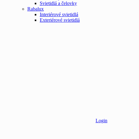
Svietidlá a čelovky
Rabalux
Interiérové svietidlá
Exteriérové svietidlá
Login