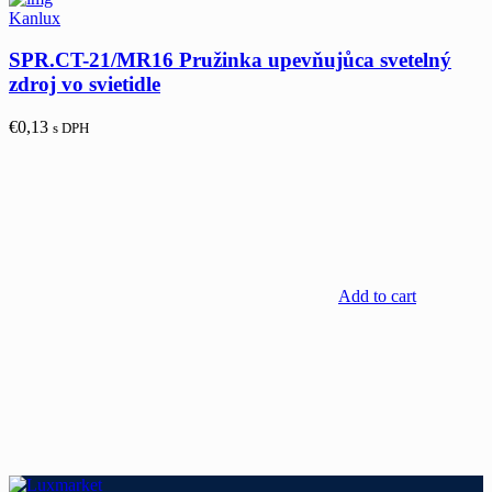
Kanlux
SPR.CT-21/MR16 Pružinka upevňujůca svetelný
zdroj vo svietidle
€
0,13
s DPH
Add to cart