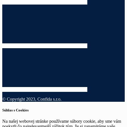
© Copyright 2023, Confida s.r.o.
Súhlas s Cookies
Na našej webovej stránke používame súbory cookie, aby sme vám
poskytli čo najrelevantnejší zážitok tým, že si zapamätáme vaše