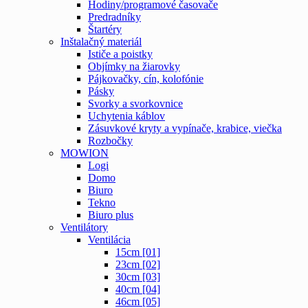
Hodiny/programové časovače
Predradníky
Štartéry
Inštalačný materiál
Ističe a poistky
Objímky na žiarovky
Pájkovačky, cín, kolofónie
Pásky
Svorky a svorkovnice
Uchytenia káblov
Zásuvkové kryty a vypínače, krabice, viečka
Rozbočky
MOWION
Logi
Domo
Biuro
Tekno
Biuro plus
Ventilátory
Ventilácia
15cm [01]
23cm [02]
30cm [03]
40cm [04]
46cm [05]