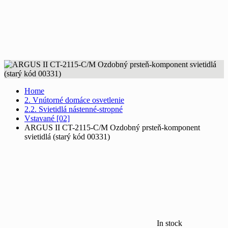
Home
2. Vnútorné domáce osvetlenie
2.2. Svietidlá nástenné-stropné
Vstavané [02]
ARGUS II CT-2115-C/M Ozdobný prsteň-komponent
svietidlá (starý kód 00331)
In stock