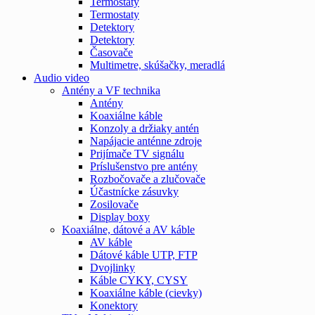
Termostaty
Termostaty
Detektory
Detektory
Časovače
Multimetre, skúšačky, meradlá
Audio video
Antény a VF technika
Antény
Koaxiálne káble
Konzoly a držiaky antén
Napájacie anténne zdroje
Prijímače TV signálu
Príslušenstvo pre antény
Rozbočovače a zlučovače
Účastnícke zásuvky
Zosilovače
Display boxy
Koaxiálne, dátové a AV káble
AV káble
Dátové káble UTP, FTP
Dvojlinky
Káble CYKY, CYSY
Koaxiálne káble (cievky)
Konektory