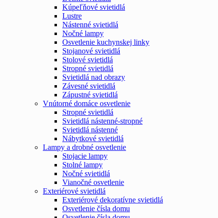
Kúpeľňové svietidlá
Lustre
Nástenné svietidlá
Nočné lampy
Osvetlenie kuchynskej linky
Stojanové svietidlá
Stolové svietidlá
Stropné svietidlá
Svietidlá nad obrazy
Závesné svietidlá
Zápustné svietidlá
Vnútorné domáce osvetlenie
Stropné svietidlá
Svietidlá nástenné-stropné
Svietidlá nástenné
Nábytkové svietidlá
Lampy a drobné osvetlenie
Stojacie lampy
Stolné lampy
Nočné svietidlá
Vianočné osvetlenie
Exteriérové svietidlá
Exteriérové dekoratívne svietidlá
Osvetlenie čísla domu
Osvetlenie čísla domu