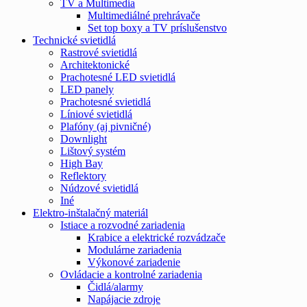
TV a Multimedia
Multimediálné prehrávače
Set top boxy a TV príslušenstvo
Technické svietidlá
Rastrové svietidlá
Architektonické
Prachotesné LED svietidlá
LED panely
Prachotesné svietidlá
Líniové svietidlá
Plafóny (aj pivničné)
Downlight
Lištový systém
High Bay
Reflektory
Núdzové svietidlá
Iné
Elektro-inštalačný materiál
Istiace a rozvodné zariadenia
Krabice a elektrické rozvádzače
Modulárne zariadenia
Výkonové zariadenie
Ovládacie a kontrolné zariadenia
Čidlá/alarmy
Napájacie zdroje