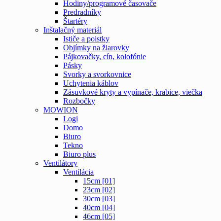
Hodiny/programové časovače
Predradníky
Štartéry
Inštalačný materiál
Ističe a poistky
Objímky na žiarovky
Pájkovačky, cín, kolofónie
Pásky
Svorky a svorkovnice
Uchytenia káblov
Zásuvkové kryty a vypínače, krabice, viečka
Rozbočky
MOWION
Logi
Domo
Biuro
Tekno
Biuro plus
Ventilátory
Ventilácia
15cm [01]
23cm [02]
30cm [03]
40cm [04]
46cm [05]