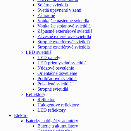
Solárne svietidlá
Svetlá upevnené v zemi
Záhradné
Vonkajšie nástenné svietidlá
Vonkajšie stojanové svietidlá
Zápustné exteriérové svietidlá
Závesné exteriérové svietidlá
Stropné exteriérové svietidlá
Stropné exteriérové svietidlá
LED svietidlá
LED panely
LED priemyselné svietidlá
Núdzové osvetlenie
Orientačné osvetlenie
Podhľadové svietidlá
Prisadené svietidlá
Stropné svietidlá
Reflektory
Reflektor
Halogénové reflektory
LED reflektory
Elektro
Baterky, nabíjačky, adaptéry
Batérie a akumulátory