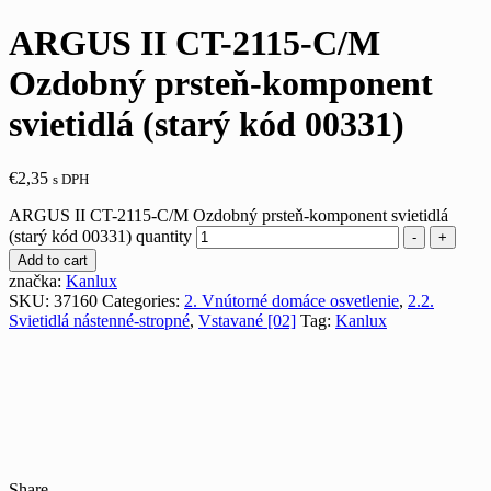
ARGUS II CT-2115-C/M
Ozdobný prsteň-komponent
svietidlá (starý kód 00331)
€
2,35
s DPH
ARGUS II CT-2115-C/M Ozdobný prsteň-komponent svietidlá
(starý kód 00331) quantity
-
+
Add to cart
značka:
Kanlux
SKU:
37160
Categories:
2. Vnútorné domáce osvetlenie
,
2.2.
Svietidlá nástenné-stropné
,
Vstavané [02]
Tag:
Kanlux
Share