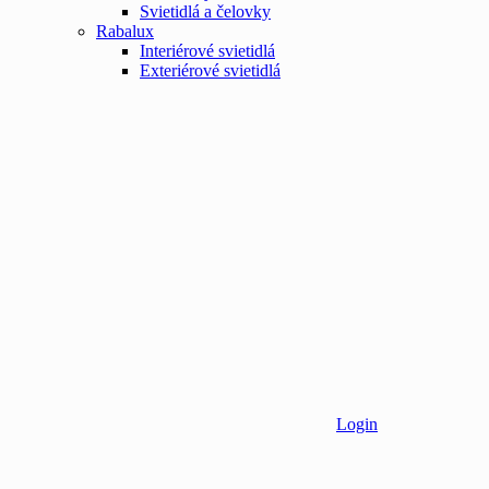
Svietidlá a čelovky
Rabalux
Interiérové svietidlá
Exteriérové svietidlá
Login