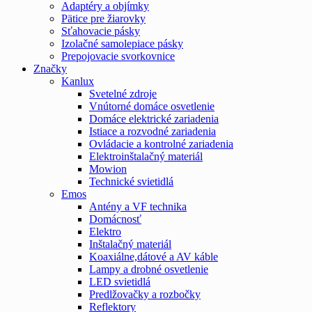
Adaptéry a objímky
Pätice pre žiarovky
Sťahovacie pásky
Izolačné samolepiace pásky
Prepojovacie svorkovnice
Značky
Kanlux
Svetelné zdroje
Vnútorné domáce osvetlenie
Domáce elektrické zariadenia
Istiace a rozvodné zariadenia
Ovládacie a kontrolné zariadenia
Elektroinštalačný materiál
Mowion
Technické svietidlá
Emos
Antény a VF technika
Domácnosť
Elektro
Inštalačný materiál
Koaxiálne,dátové a AV káble
Lampy a drobné osvetlenie
LED svietidlá
Predlžovačky a rozbočky
Reflektory