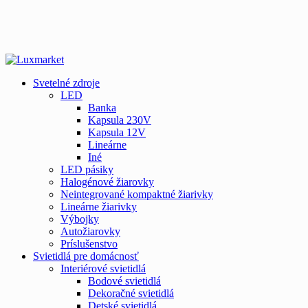
Svetelné zdroje
LED
Banka
Kapsula 230V
Kapsula 12V
Lineárne
Iné
LED pásiky
Halogénové žiarovky
Neintegrované kompaktné žiarivky
Lineárne žiarivky
Výbojky
Autožiarovky
Príslušenstvo
Svietidlá pre domácnosť
Interiérové svietidlá
Bodové svietidlá
Dekoračné svietidlá
Detské svietidlá