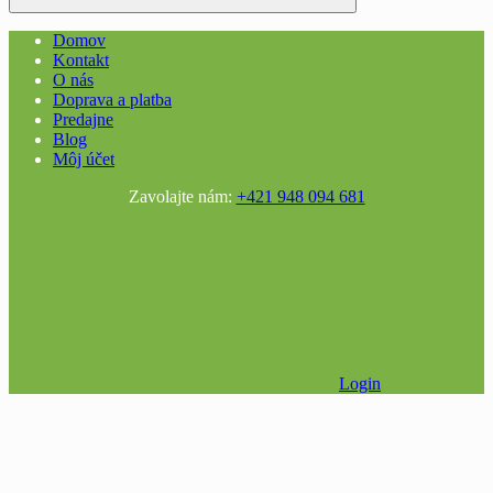
Domov
Kontakt
O nás
Doprava a platba
Predajne
Blog
Môj účet
Zavolajte nám:
+421 948 094 681
Login