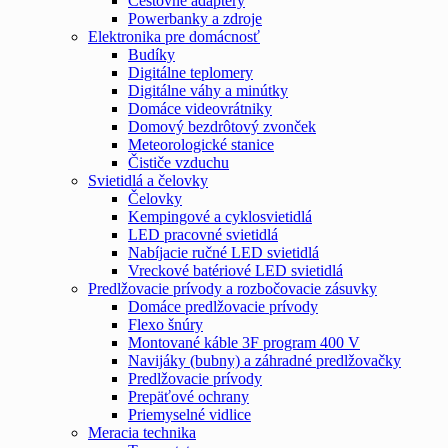
Cestovné adaptéry
Powerbanky a zdroje
Elektronika pre domácnosť
Budíky
Digitálne teplomery
Digitálne váhy a minútky
Domáce videovrátniky
Domový bezdrôtový zvonček
Meteorologické stanice
Čističe vzduchu
Svietidlá a čelovky
Čelovky
Kempingové a cyklosvietidlá
LED pracovné svietidlá
Nabíjacie ručné LED svietidlá
Vreckové batériové LED svietidlá
Predlžovacie prívody a rozbočovacie zásuvky
Domáce predlžovacie prívody
Flexo šnúry
Montované káble 3F program 400 V
Navijáky (bubny) a záhradné predlžovačky
Predlžovacie prívody
Prepäťové ochrany
Priemyselné vidlice
Meracia technika