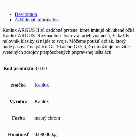
Description
Additional information
Kanlux ARGUS II sú ozdobné prstene, ktoré imitujú obľúbené očká
Kanlux ARGUS. Rozmanitosť tvarov a farieb znamená, že každý
milovník klasiky si nájde to svoje. Môžeme použiť držiak, ktorý
bude pasovať na päticu GU10 alebo Gx5,3, čo umožňuje použitie
svetelných zdrojov prispôsobených pripravenej inštalácii.
Kód produktu
37160
značka
Kanlux
Výrobca
Kanlux
Farba
matný chróm
Hmotnosť
0.08000 kg