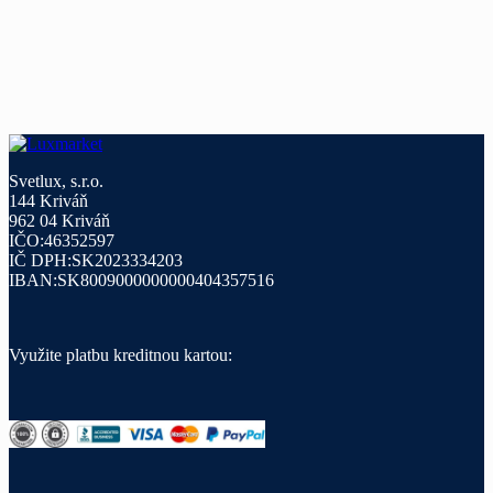
Svetlux, s.r.o.
144 Kriváň
962 04 Kriváň
IČO:46352597
IČ DPH:SK2023334203
IBAN:SK8009000000000404357516
Využite platbu kreditnou kartou: