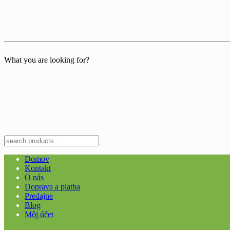
What you are looking for?
Domov
Kontakt
O nás
Doprava a platba
Predajne
Blog
Môj účet