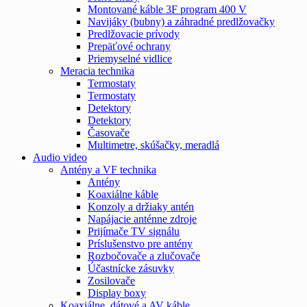
Montované káble 3F program 400 V
Navijáky (bubny) a záhradné predlžovačky
Predlžovacie prívody
Prepäťové ochrany
Priemyselné vidlice
Meracia technika
Termostaty
Termostaty
Detektory
Detektory
Časovače
Multimetre, skúšačky, meradlá
Audio video
Antény a VF technika
Antény
Koaxiálne káble
Konzoly a držiaky antén
Napájacie anténne zdroje
Prijímače TV signálu
Príslušenstvo pre antény
Rozbočovače a zlučovače
Účastnícke zásuvky
Zosilovače
Display boxy
Koaxiálne, dátové a AV káble