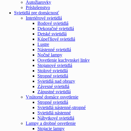
Autožiarovky
Príslušenstvo
Svietidlá pre domácnosť
Interiérové svietidlá
Bodové svietidlá
Dekoračné svietidlá
Detské svietidlá
Kúpeľňové svietidlá
Lustre
Nástenné svietidlá
Nočné lampy
Osvetlenie kuchynskej linky
Stojanové svietidlá
Stolové svietidlá
Stropné svietidlá
Svietidlá nad obrazy
Závesné svietidlá
Zápustné svietidlá
Vnútorné domáce osvetlenie
Stropné svietidlá
Svietidlá nástenné-stropné
Svietidlá nástenné
Nábytkové svietidlá
Lampy a drobné osvetlenie
Stojacie lampy