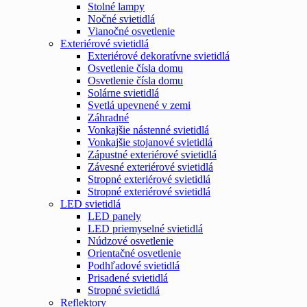
Stolné lampy
Nočné svietidlá
Vianočné osvetlenie
Exteriérové svietidlá
Exteriérové dekoratívne svietidlá
Osvetlenie čísla domu
Osvetlenie čísla domu
Solárne svietidlá
Svetlá upevnené v zemi
Záhradné
Vonkajšie nástenné svietidlá
Vonkajšie stojanové svietidlá
Zápustné exteriérové svietidlá
Závesné exteriérové svietidlá
Stropné exteriérové svietidlá
Stropné exteriérové svietidlá
LED svietidlá
LED panely
LED priemyselné svietidlá
Núdzové osvetlenie
Orientačné osvetlenie
Podhľadové svietidlá
Prisadené svietidlá
Stropné svietidlá
Reflektory