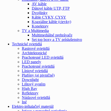
AV káble
Dátové káble UTP, FTP
Dvojlinky
Káble CYKY, CYSY
Koaxiálne káble (cievky)
Konektory
TV a Multimedia
Multimediálné prehrávače
Set top boxy a TV príslušenstvo
Technické svietidlá
Rastrové svietidlá
Architektonické
Prachotesné LED svietidlá
LED panely
Prachotesné svietidlá
Líniové svietidlá
Plafóny (aj pivničné)
Downlight
Lištový systém
High Bay
Reflektory
Núdzové svietidlá
Iné
Elektro-inštalačný materiál
Istiace a rozvodné zariadenia