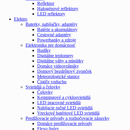
Reflektor
Halogénové reflektory
LED reflektory
Elektro
Baterky, nabíjačky, adaptéry
Batérie a akumulátory
Cestovné adaptéry
Powerbanky a zdroje
Elektronika pre domácnosť
Budíky
Digitálne teplomery
Digitálne váhy a minútky
Domáce videovrátniky
Domový bezdrôtový zvonček
Meteorologické stanice
Čističe vzduchu
Svietidlá a čelovky
Čelovky
Kempingové a cyklosvietidlá
LED pracovné svietidlá
Nabíjacie ručné LED svietidlá
Vreckové batériové LED svietidlá
Predlžovacie prívody a rozbočovacie zásuvky
Domáce predlžovacie prívody
Flexo šnúry