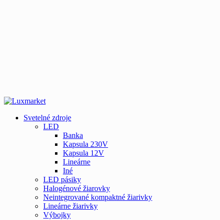
Svetelné zdroje
LED
Banka
Kapsula 230V
Kapsula 12V
Lineárne
Iné
LED pásiky
Halogénové žiarovky
Neintegrované kompaktné žiarivky
Lineárne žiarivky
Výbojky