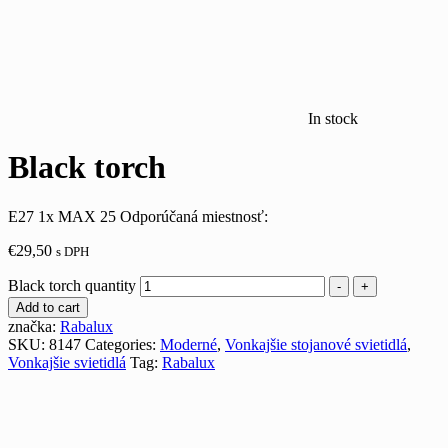
In stock
Black torch
E27 1x MAX 25 Odporúčaná miestnosť:
€
29,50
s DPH
Black torch quantity
-
+
Add to cart
značka:
Rabalux
SKU:
8147
Categories:
Moderné
,
Vonkajšie stojanové svietidlá
,
Vonkajšie svietidlá
Tag:
Rabalux