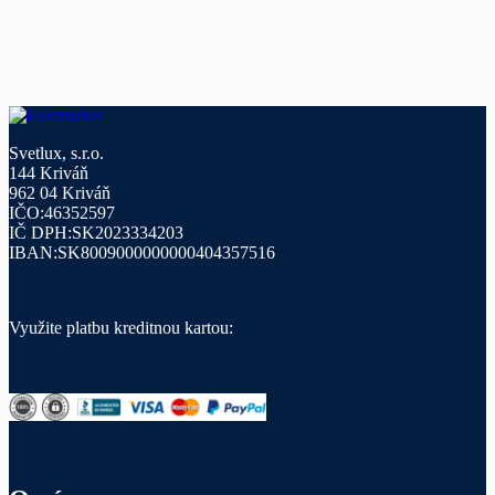
Svetlux, s.r.o.
144 Kriváň
962 04 Kriváň
IČO:46352597
IČ DPH:SK2023334203
IBAN:SK8009000000000404357516
Využite platbu kreditnou kartou: