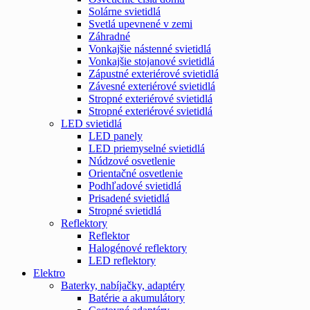
Solárne svietidlá
Svetlá upevnené v zemi
Záhradné
Vonkajšie nástenné svietidlá
Vonkajšie stojanové svietidlá
Zápustné exteriérové svietidlá
Závesné exteriérové svietidlá
Stropné exteriérové svietidlá
Stropné exteriérové svietidlá
LED svietidlá
LED panely
LED priemyselné svietidlá
Núdzové osvetlenie
Orientačné osvetlenie
Podhľadové svietidlá
Prisadené svietidlá
Stropné svietidlá
Reflektory
Reflektor
Halogénové reflektory
LED reflektory
Elektro
Baterky, nabíjačky, adaptéry
Batérie a akumulátory