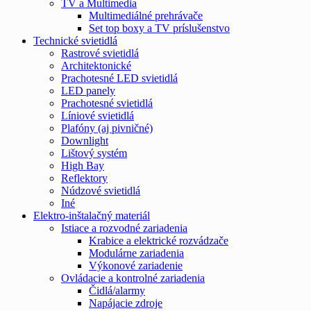
TV a Multimedia
Multimediálné prehrávače
Set top boxy a TV príslušenstvo
Technické svietidlá
Rastrové svietidlá
Architektonické
Prachotesné LED svietidlá
LED panely
Prachotesné svietidlá
Líniové svietidlá
Plafóny (aj pivničné)
Downlight
Lištový systém
High Bay
Reflektory
Núdzové svietidlá
Iné
Elektro-inštalačný materiál
Istiace a rozvodné zariadenia
Krabice a elektrické rozvádzače
Modulárne zariadenia
Výkonové zariadenie
Ovládacie a kontrolné zariadenia
Čidlá/alarmy
Napájacie zdroje