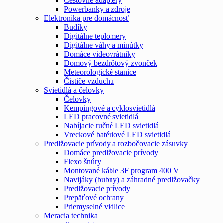
Cestovné adaptéry
Powerbanky a zdroje
Elektronika pre domácnosť
Budíky
Digitálne teplomery
Digitálne váhy a minútky
Domáce videovrátniky
Domový bezdrôtový zvonček
Meteorologické stanice
Čističe vzduchu
Svietidlá a čelovky
Čelovky
Kempingové a cyklosvietidlá
LED pracovné svietidlá
Nabíjacie ručné LED svietidlá
Vreckové batériové LED svietidlá
Predlžovacie prívody a rozbočovacie zásuvky
Domáce predlžovacie prívody
Flexo šnúry
Montované káble 3F program 400 V
Navijáky (bubny) a záhradné predlžovačky
Predlžovacie prívody
Prepäťové ochrany
Priemyselné vidlice
Meracia technika