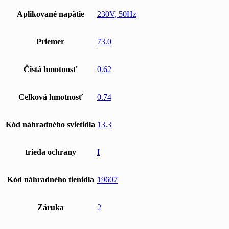
Aplikované napätie
230V, 50Hz
Priemer
73.0
Čistá hmotnosť
0.62
Celková hmotnosť
0.74
Kód náhradného svietidla
13.3
trieda ochrany
I
Kód náhradného tienidla
19607
Záruka
2