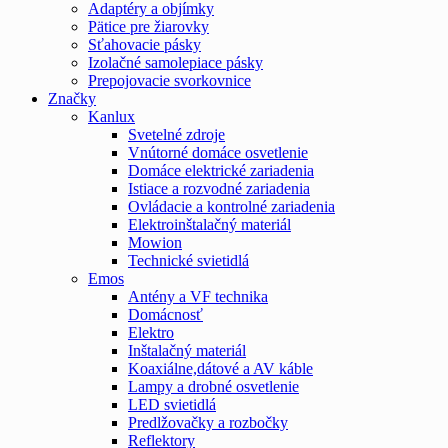
Adaptéry a objímky
Pätice pre žiarovky
Sťahovacie pásky
Izolačné samolepiace pásky
Prepojovacie svorkovnice
Značky
Kanlux
Svetelné zdroje
Vnútorné domáce osvetlenie
Domáce elektrické zariadenia
Istiace a rozvodné zariadenia
Ovládacie a kontrolné zariadenia
Elektroinštalačný materiál
Mowion
Technické svietidlá
Emos
Antény a VF technika
Domácnosť
Elektro
Inštalačný materiál
Koaxiálne,dátové a AV káble
Lampy a drobné osvetlenie
LED svietidlá
Predlžovačky a rozbočky
Reflektory