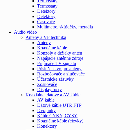
Termostaty
Termostaty
Detektory
Detektory
Časovače
Multimetre, skúšačky, meradlá
Audio video
Antény a VF technika
Antény
Koaxiálne káble
Konzoly a držiaky antén
Napájacie anténne zdroje
Prijímače TV signálu
Príslušenstvo pre antény
Rozbočovače a zlučovače
Účastnícke zásuvky
Zosilovače
Display boxy
Koaxiálne, dátové a AV káble
AV káble
Dátové káble UTP, FTP
Dvojlinky
Káble CYKY, CYSY
Koaxiálne káble (cievky)
Konektory