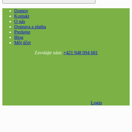
Domov
Kontakt
O nás
Doprava a platba
Predajne
Blog
Môj účet
Zavolajte nám:
+421 948 094 681
Login