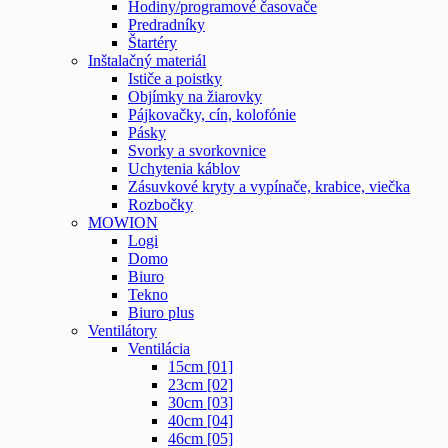
Hodiny/programové časovače
Predradníky
Štartéry
Inštalačný materiál
Ističe a poistky
Objímky na žiarovky
Pájkovačky, cín, kolofónie
Pásky
Svorky a svorkovnice
Uchytenia káblov
Zásuvkové kryty a vypínače, krabice, viečka
Rozbočky
MOWION
Logi
Domo
Biuro
Tekno
Biuro plus
Ventilátory
Ventilácia
15cm [01]
23cm [02]
30cm [03]
40cm [04]
46cm [05]