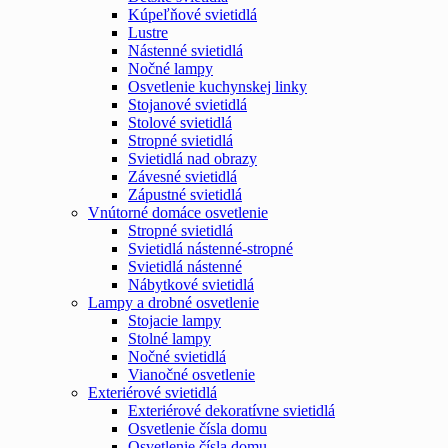
Kúpeľňové svietidlá
Lustre
Nástenné svietidlá
Nočné lampy
Osvetlenie kuchynskej linky
Stojanové svietidlá
Stolové svietidlá
Stropné svietidlá
Svietidlá nad obrazy
Závesné svietidlá
Zápustné svietidlá
Vnútorné domáce osvetlenie
Stropné svietidlá
Svietidlá nástenné-stropné
Svietidlá nástenné
Nábytkové svietidlá
Lampy a drobné osvetlenie
Stojacie lampy
Stolné lampy
Nočné svietidlá
Vianočné osvetlenie
Exteriérové svietidlá
Exteriérové dekoratívne svietidlá
Osvetlenie čísla domu
Osvetlenie čísla domu