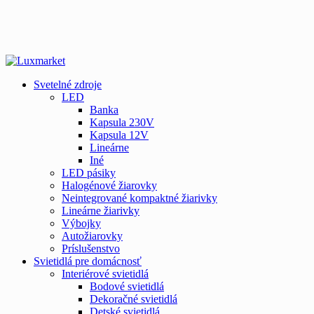
Svetelné zdroje
LED
Banka
Kapsula 230V
Kapsula 12V
Lineárne
Iné
LED pásiky
Halogénové žiarovky
Neintegrované kompaktné žiarivky
Lineárne žiarivky
Výbojky
Autožiarovky
Príslušenstvo
Svietidlá pre domácnosť
Interiérové svietidlá
Bodové svietidlá
Dekoračné svietidlá
Detské svietidlá