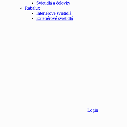
Svietidlá a čelovky
Rabalux
Interiérové svietidlá
Exteriérové svietidlá
Login