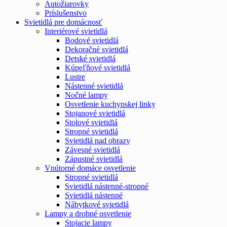
Autožiarovky
Príslušenstvo
Svietidlá pre domácnosť
Interiérové svietidlá
Bodové svietidlá
Dekoračné svietidlá
Detské svietidlá
Kúpeľňové svietidlá
Lustre
Nástenné svietidlá
Nočné lampy
Osvetlenie kuchynskej linky
Stojanové svietidlá
Stolové svietidlá
Stropné svietidlá
Svietidlá nad obrazy
Závesné svietidlá
Zápustné svietidlá
Vnútorné domáce osvetlenie
Stropné svietidlá
Svietidlá nástenné-stropné
Svietidlá nástenné
Nábytkové svietidlá
Lampy a drobné osvetlenie
Stojacie lampy