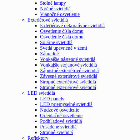
Stolné lampy
Nočné svietidlá
Vianočné osvetlenie
Exteriérové svietidlá
Exteriérové dekoratívne svietidlá
Osvetlenie čísla domu
Osvetlenie čísla domu
Solárne svietidlá
Svetlá upevnené v zemi
Záhradné
Vonkajšie nástenné svietidlá
Vonkajšie stojanové svietidlá
Zápustné exteriérové svietidlá
Závesné exteriérové svietidlá
Stropné exteriérové svietidlá
Stropné exteriérové svietidlá
LED svietidlá
LED panely
LED priemyselné svietidlá
Núdzové osvetlenie
Orientačné osvetlenie
Podhľadové svietidlá
Prisadené svietidlá
Stropné svietidlá
Reflektory