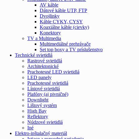
AV káble
Dátové káble UTP, FTP
Dvojlinky
Káble CYKY, CYSY
Koaxiálne káble (cievky)
Konektory
TV a Multimedia
Multimediálné prehrávače
Set top boxy a TV príslušenstvo
Technické svietidlá
Rastrové svietidlá
Architektonické
Prachotesné LED svietidlá
LED panely
Prachotesné svietidlá
Líniové svietidlá
Plafóny (aj pivničné)
Downlight
Lištový systém
High Bay
Reflektory
Núdzové svietidlá
Iné
Elektro-inštalačný materiál
Istiace a rozvodné zariadenia