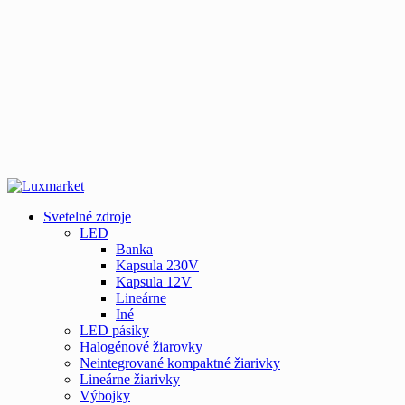
Svetelné zdroje
LED
Banka
Kapsula 230V
Kapsula 12V
Lineárne
Iné
LED pásiky
Halogénové žiarovky
Neintegrované kompaktné žiarivky
Lineárne žiarivky
Výbojky