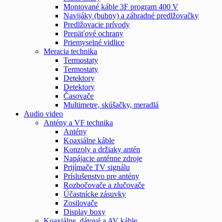
Montované káble 3F program 400 V
Navijáky (bubny) a záhradné predlžovačky
Predlžovacie prívody
Prepäťové ochrany
Priemyselné vidlice
Meracia technika
Termostaty
Termostaty
Detektory
Detektory
Časovače
Multimetre, skúšačky, meradlá
Audio video
Antény a VF technika
Antény
Koaxiálne káble
Konzoly a držiaky antén
Napájacie anténne zdroje
Prijímače TV signálu
Príslušenstvo pre antény
Rozbočovače a zlučovače
Účastnícke zásuvky
Zosilovače
Display boxy
Koaxiálne, dátové a AV káble