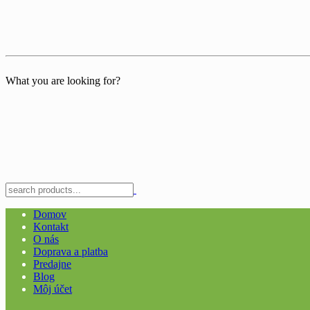
What you are looking for?
Domov
Kontakt
O nás
Doprava a platba
Predajne
Blog
Môj účet