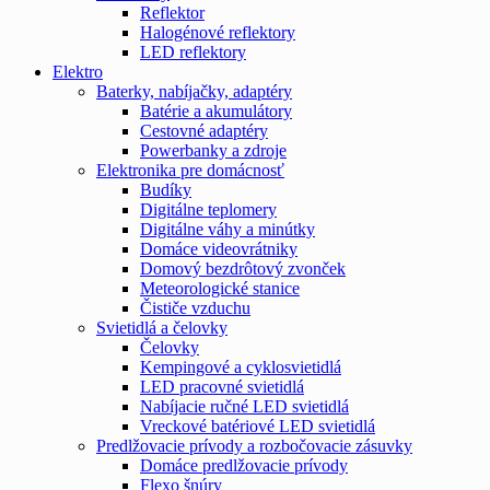
Reflektor
Halogénové reflektory
LED reflektory
Elektro
Baterky, nabíjačky, adaptéry
Batérie a akumulátory
Cestovné adaptéry
Powerbanky a zdroje
Elektronika pre domácnosť
Budíky
Digitálne teplomery
Digitálne váhy a minútky
Domáce videovrátniky
Domový bezdrôtový zvonček
Meteorologické stanice
Čističe vzduchu
Svietidlá a čelovky
Čelovky
Kempingové a cyklosvietidlá
LED pracovné svietidlá
Nabíjacie ručné LED svietidlá
Vreckové batériové LED svietidlá
Predlžovacie prívody a rozbočovacie zásuvky
Domáce predlžovacie prívody
Flexo šnúry