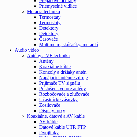
Prepäťové ochrany
Priemyselné vidlice
Meracia technika
Termostaty
Termostaty
Detektory
Detektory
Časovače
Multimetre, skúšačky, meradlá
Audio video
Antény a VF technika
Antény
Koaxiálne káble
Konzoly a držiaky antén
Napájacie anténne zdroje
Prijímače TV signálu
Príslušenstvo pre antény
Rozbočovače a zlučovače
Účastnícke zásuvky
Zosilovače
Display boxy
Koaxiálne, dátové a AV káble
AV káble
Dátové káble UTP, FTP
Dvojlinky