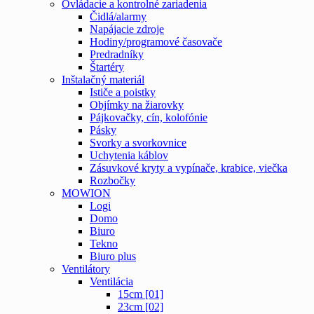
Ovládacie a kontrolné zariadenia
Čidlá/alarmy
Napájacie zdroje
Hodiny/programové časovače
Predradníky
Štartéry
Inštalačný materiál
Ističe a poistky
Objímky na žiarovky
Pájkovačky, cín, kolofónie
Pásky
Svorky a svorkovnice
Uchytenia káblov
Zásuvkové kryty a vypínače, krabice, viečka
Rozbočky
MOWION
Logi
Domo
Biuro
Tekno
Biuro plus
Ventilátory
Ventilácia
15cm [01]
23cm [02]