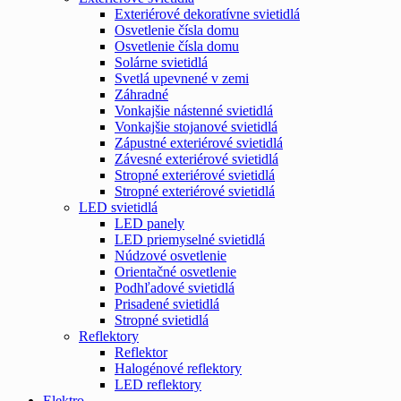
Exteriérové dekoratívne svietidlá
Osvetlenie čísla domu
Osvetlenie čísla domu
Solárne svietidlá
Svetlá upevnené v zemi
Záhradné
Vonkajšie nástenné svietidlá
Vonkajšie stojanové svietidlá
Zápustné exteriérové svietidlá
Závesné exteriérové svietidlá
Stropné exteriérové svietidlá
Stropné exteriérové svietidlá
LED svietidlá
LED panely
LED priemyselné svietidlá
Núdzové osvetlenie
Orientačné osvetlenie
Podhľadové svietidlá
Prisadené svietidlá
Stropné svietidlá
Reflektory
Reflektor
Halogénové reflektory
LED reflektory
Elektro