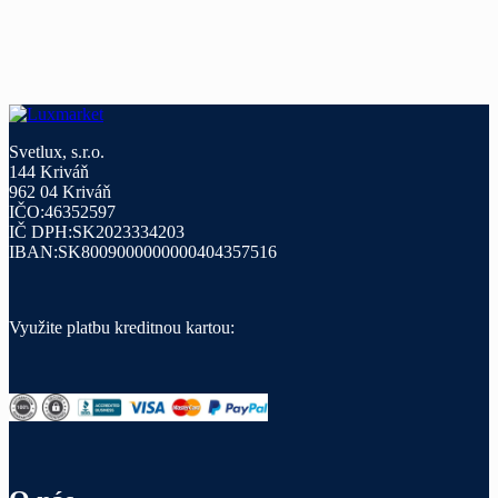
Svetlux, s.r.o.
144 Kriváň
962 04 Kriváň
IČO:46352597
IČ DPH:SK2023334203
IBAN:SK8009000000000404357516
Využite platbu kreditnou kartou: