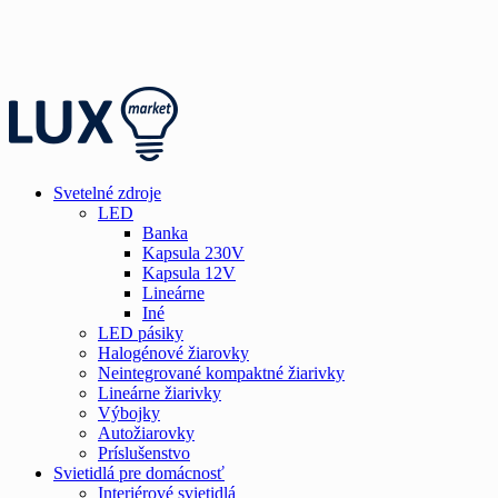
Svetelné zdroje
LED
Banka
Kapsula 230V
Kapsula 12V
Lineárne
Iné
LED pásiky
Halogénové žiarovky
Neintegrované kompaktné žiarivky
Lineárne žiarivky
Výbojky
Autožiarovky
Príslušenstvo
Svietidlá pre domácnosť
Interiérové svietidlá