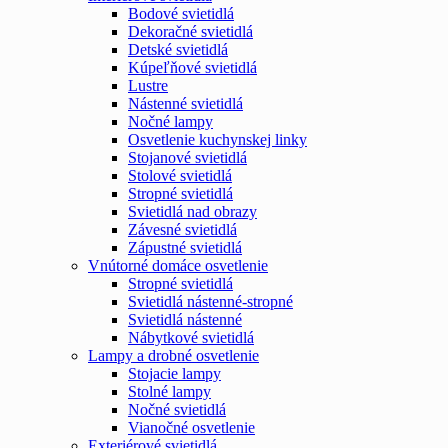
Bodové svietidlá
Dekoračné svietidlá
Detské svietidlá
Kúpeľňové svietidlá
Lustre
Nástenné svietidlá
Nočné lampy
Osvetlenie kuchynskej linky
Stojanové svietidlá
Stolové svietidlá
Stropné svietidlá
Svietidlá nad obrazy
Závesné svietidlá
Zápustné svietidlá
Vnútorné domáce osvetlenie
Stropné svietidlá
Svietidlá nástenné-stropné
Svietidlá nástenné
Nábytkové svietidlá
Lampy a drobné osvetlenie
Stojacie lampy
Stolné lampy
Nočné svietidlá
Vianočné osvetlenie
Exteriérové svietidlá