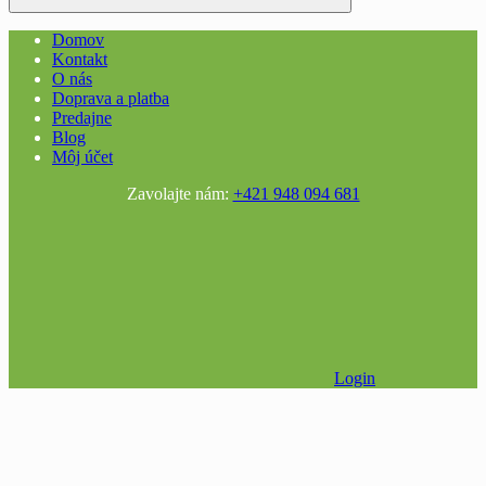
Domov
Kontakt
O nás
Doprava a platba
Predajne
Blog
Môj účet
Zavolajte nám:
+421 948 094 681
Login