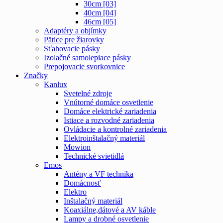
30cm [03]
40cm [04]
46cm [05]
Adaptéry a objímky
Pätice pre žiarovky
Sťahovacie pásky
Izolačné samolepiace pásky
Prepojovacie svorkovnice
Značky
Kanlux
Svetelné zdroje
Vnútorné domáce osvetlenie
Domáce elektrické zariadenia
Istiace a rozvodné zariadenia
Ovládacie a kontrolné zariadenia
Elektroinštalačný materiál
Mowion
Technické svietidlá
Emos
Antény a VF technika
Domácnosť
Elektro
Inštalačný materiál
Koaxiálne,dátové a AV káble
Lampy a drobné osvetlenie