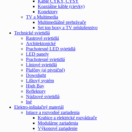
Káble CYKY, CYSY
Koaxiálne káble (cievky)
Konektory
TV a Multimedia
Multimediálné prehrávače
Set top boxy a TV príslušenstvo
Technické svietidlá
Rastrové svietidlá
Architektonické
Prachotesné LED svietidlá
LED panely
Prachotesné svietidlá
Líniové svietidlá
Plafóny (aj pivničné)
Downlight
Lištový systém
High Bay
Reflektory
Núdzové svietidlá
Iné
Elektro-inštalačný materiál
Istiace a rozvodné zariadenia
Krabice a elektrické rozvádzače
Modulárne zariadenia
Výkonové zariadenie