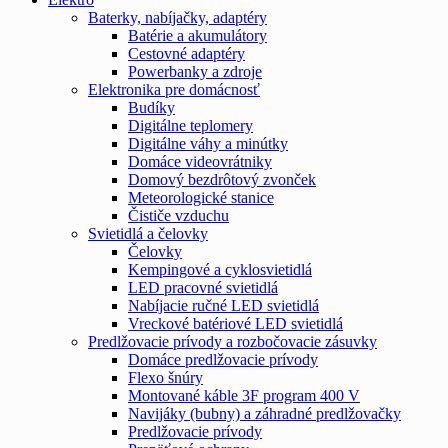
Baterky, nabíjačky, adaptéry
Batérie a akumulátory
Cestovné adaptéry
Powerbanky a zdroje
Elektronika pre domácnosť
Budíky
Digitálne teplomery
Digitálne váhy a minútky
Domáce videovrátniky
Domový bezdrôtový zvonček
Meteorologické stanice
Čističe vzduchu
Svietidlá a čelovky
Čelovky
Kempingové a cyklosvietidlá
LED pracovné svietidlá
Nabíjacie ručné LED svietidlá
Vreckové batériové LED svietidlá
Predlžovacie prívody a rozbočovacie zásuvky
Domáce predlžovacie prívody
Flexo šnúry
Montované káble 3F program 400 V
Navijáky (bubny) a záhradné predlžovačky
Predlžovacie prívody