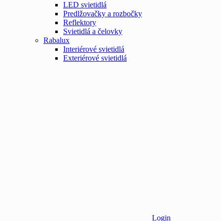
LED svietidlá
Predlžovačky a rozbočky
Reflektory
Svietidlá a čelovky
Rabalux
Interiérové svietidlá
Exteriérové svietidlá
Login