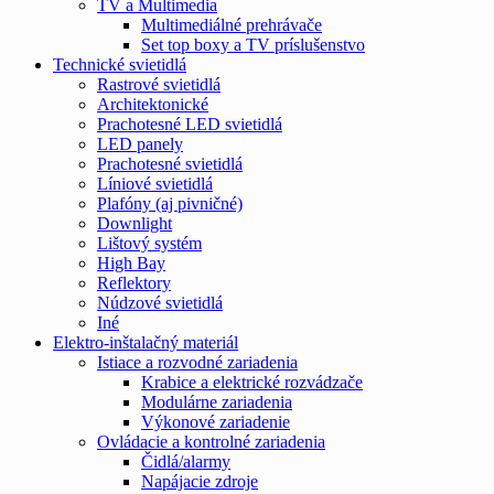
TV a Multimedia
Multimediálné prehrávače
Set top boxy a TV príslušenstvo
Technické svietidlá
Rastrové svietidlá
Architektonické
Prachotesné LED svietidlá
LED panely
Prachotesné svietidlá
Líniové svietidlá
Plafóny (aj pivničné)
Downlight
Lištový systém
High Bay
Reflektory
Núdzové svietidlá
Iné
Elektro-inštalačný materiál
Istiace a rozvodné zariadenia
Krabice a elektrické rozvádzače
Modulárne zariadenia
Výkonové zariadenie
Ovládacie a kontrolné zariadenia
Čidlá/alarmy
Napájacie zdroje