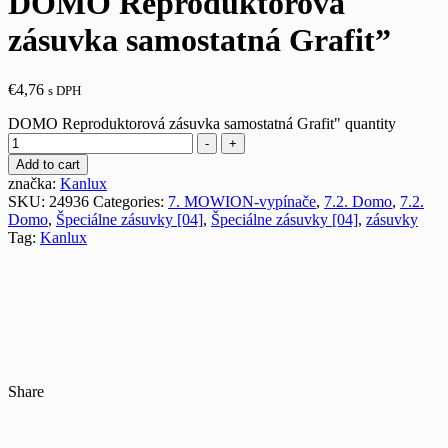
DOMO Reproduktorová
zásuvka samostatná Grafit”
€
4,76
s DPH
DOMO Reproduktorová zásuvka samostatná Grafit" quantity
-
+
Add to cart
značka:
Kanlux
SKU:
24936
Categories:
7. MOWION-vypínače
,
7.2. Domo
,
7.2.
Domo
,
Špeciálne zásuvky [04]
,
Špeciálne zásuvky [04]
,
zásuvky
Tag:
Kanlux
Share