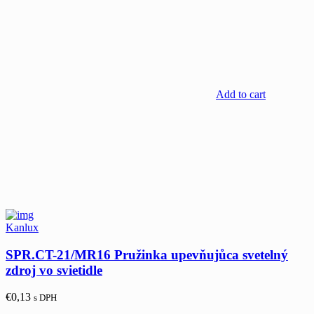
Add to cart
Kanlux
SPR.CT-21/MR16 Pružinka upevňujůca svetelný
zdroj vo svietidle
€
0,13
s DPH