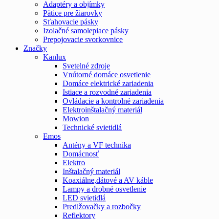
Adaptéry a objímky
Pätice pre žiarovky
Sťahovacie pásky
Izolačné samolepiace pásky
Prepojovacie svorkovnice
Značky
Kanlux
Svetelné zdroje
Vnútorné domáce osvetlenie
Domáce elektrické zariadenia
Istiace a rozvodné zariadenia
Ovládacie a kontrolné zariadenia
Elektroinštalačný materiál
Mowion
Technické svietidlá
Emos
Antény a VF technika
Domácnosť
Elektro
Inštalačný materiál
Koaxiálne,dátové a AV káble
Lampy a drobné osvetlenie
LED svietidlá
Predlžovačky a rozbočky
Reflektory