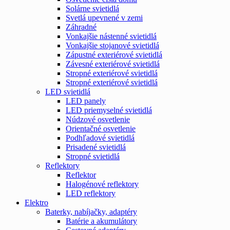
Solárne svietidlá
Svetlá upevnené v zemi
Záhradné
Vonkajšie nástenné svietidlá
Vonkajšie stojanové svietidlá
Zápustné exteriérové svietidlá
Závesné exteriérové svietidlá
Stropné exteriérové svietidlá
Stropné exteriérové svietidlá
LED svietidlá
LED panely
LED priemyselné svietidlá
Núdzové osvetlenie
Orientačné osvetlenie
Podhľadové svietidlá
Prisadené svietidlá
Stropné svietidlá
Reflektory
Reflektor
Halogénové reflektory
LED reflektory
Elektro
Baterky, nabíjačky, adaptéry
Batérie a akumulátory