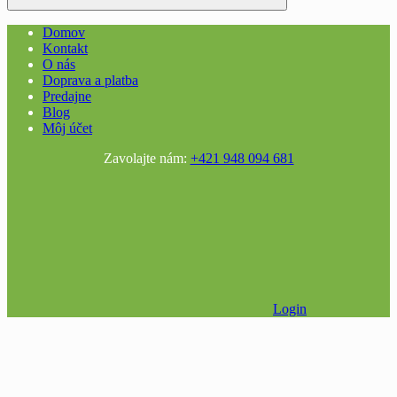
Domov
Kontakt
O nás
Doprava a platba
Predajne
Blog
Môj účet
Zavolajte nám:
+421 948 094 681
Login