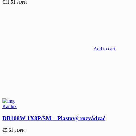
€
11,51
s DPH
Add to cart
Kanlux
DB108W 1X8P/SM – Plastový rozvádzač
€
5,61
s DPH