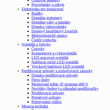
Cestovné adaptéry
Powerbanky a zdroje
Elektronika pre domácnosť
Budíky
Digitálne teplomery
Digitálne váhy a minútky
Domáce videovrátniky
Domový bezdrôtový zvonček
Meteorologické stanice
Čističe vzduchu
Svietidlá a čelovky
Čelovky
Kempingové a cyklosvietidlá
LED pracovné svietidlá
Nabíjacie ručné LED svietidlá
Vreckové batériové LED svietidlá
Predlžovacie prívody a rozbočovacie zásuvky
Domáce predlžovacie prívody
Flexo šnúry
Montované káble 3F program 400 V
Navijáky (bubny) a záhradné predlžovačky
Predlžovacie prívody
Prepäťové ochrany
Priemyselné vidlice
Meracia technika