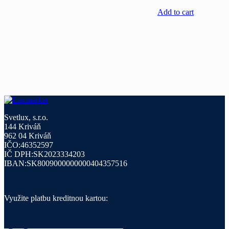
Add to cart
Svetlux, s.r.o.
144 Kriváň
962 04 Kriváň
IČO:46352597
IČ DPH:SK2023334203
IBAN:SK8009000000000404357516
Využite platbu kreditnou kartou: