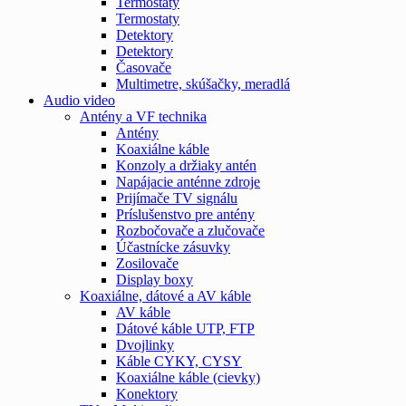
Termostaty
Termostaty
Detektory
Detektory
Časovače
Multimetre, skúšačky, meradlá
Audio video
Antény a VF technika
Antény
Koaxiálne káble
Konzoly a držiaky antén
Napájacie anténne zdroje
Prijímače TV signálu
Príslušenstvo pre antény
Rozbočovače a zlučovače
Účastnícke zásuvky
Zosilovače
Display boxy
Koaxiálne, dátové a AV káble
AV káble
Dátové káble UTP, FTP
Dvojlinky
Káble CYKY, CYSY
Koaxiálne káble (cievky)
Konektory