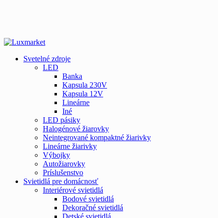
Svetelné zdroje
LED
Banka
Kapsula 230V
Kapsula 12V
Lineárne
Iné
LED pásiky
Halogénové žiarovky
Neintegrované kompaktné žiarivky
Lineárne žiarivky
Výbojky
Autožiarovky
Príslušenstvo
Svietidlá pre domácnosť
Interiérové svietidlá
Bodové svietidlá
Dekoračné svietidlá
Detské svietidlá