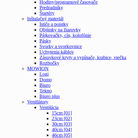
Hodiny/programové časovače
Predradníky
Štartéry
Inštalačný materiál
Ističe a poistky
Objímky na žiarovky
Pájkovačky, cín, kolofónie
Pásky
Svorky a svorkovnice
Uchytenia káblov
Zásuvkové kryty a vypínače, krabice, viečka
Rozbočky
MOWION
Logi
Domo
Biuro
Tekno
Biuro plus
Ventilátory
Ventilácia
15cm [01]
23cm [02]
30cm [03]
40cm [04]
46cm [05]