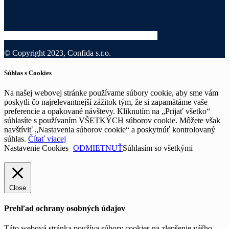
© Copyright 2023, Confida s.r.o.
Súhlas s Cookies
Na našej webovej stránke používame súbory cookie, aby sme vám
poskytli čo najrelevantnejší zážitok tým, že si zapamätáme vaše
preferencie a opakované návštevy. Kliknutím na „Prijať všetko“
súhlasíte s používaním VŠETKÝCH súborov cookie. Môžete však
navštíviť „Nastavenia súborov cookie“ a poskytnúť kontrolovaný
súhlas.
Čítať viacej
Nastavenie Cookies
ODMIETNUŤ
Súhlasím so všetkými
Close
Prehľad ochrany osobných údajov
Táto webová stránka používa súbory cookies na zlepšenie vášho