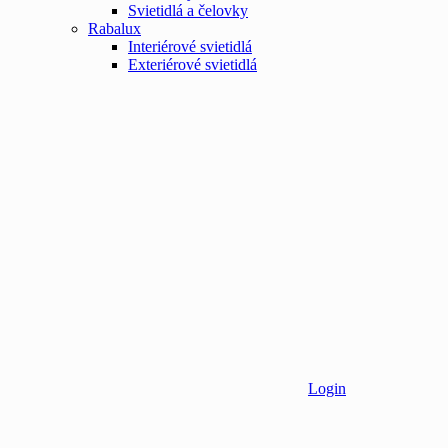
Svietidlá a čelovky
Rabalux
Interiérové svietidlá
Exteriérové svietidlá
Login