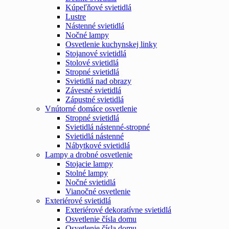
Kúpeľňové svietidlá
Lustre
Nástenné svietidlá
Nočné lampy
Osvetlenie kuchynskej linky
Stojanové svietidlá
Stolové svietidlá
Stropné svietidlá
Svietidlá nad obrazy
Závesné svietidlá
Zápustné svietidlá
Vnútorné domáce osvetlenie
Stropné svietidlá
Svietidlá nástenné-stropné
Svietidlá nástenné
Nábytkové svietidlá
Lampy a drobné osvetlenie
Stojacie lampy
Stolné lampy
Nočné svietidlá
Vianočné osvetlenie
Exteriérové svietidlá
Exteriérové dekoratívne svietidlá
Osvetlenie čísla domu
Osvetlenie čísla domu