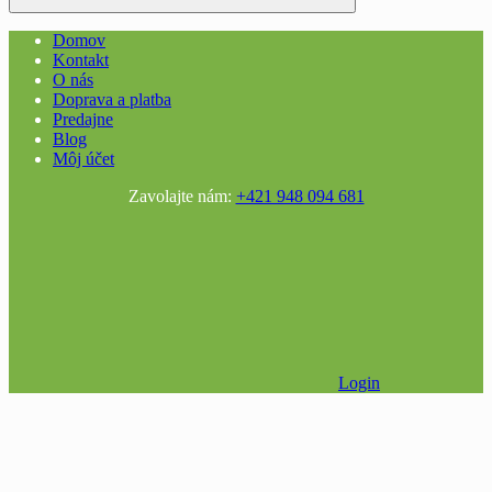
Domov
Kontakt
O nás
Doprava a platba
Predajne
Blog
Môj účet
Zavolajte nám:
+421 948 094 681
Login