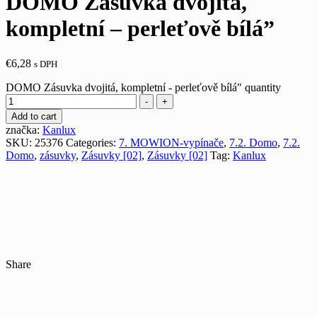
DOMO Zásuvka dvojitá,
kompletní – perleťově bílá”
€
6,28
s DPH
DOMO Zásuvka dvojitá, kompletní - perleťově bílá" quantity
-
+
Add to cart
značka:
Kanlux
SKU:
25376
Categories:
7. MOWION-vypínače
,
7.2. Domo
,
7.2.
Domo
,
zásuvky
,
Zásuvky [02]
,
Zásuvky [02]
Tag:
Kanlux
Share