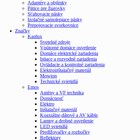
Adaptéry a objímky
Pätice pre žiarovky
Sťahovacie pásky
Izolačné samolepiace pásky
Prepojovacie svorkovnice
Značky
Kanlux
Svetelné zdroje
Vnútorné domáce osvetlenie
Domáce elektrické zariadenia
Istiace a rozvodné zariadenia
Ovládacie a kontrolné zariadenia
Elektroinštalačný materiál
Mowion
Technické svietidlá
Emos
Antény a VF technika
Domácnosť
Elektro
Inštalačný materiál
Koaxiálne,dátové a AV káble
Lampy a drobné osvetlenie
LED svietidlá
Predlžovačky a rozbočky
Reflektory