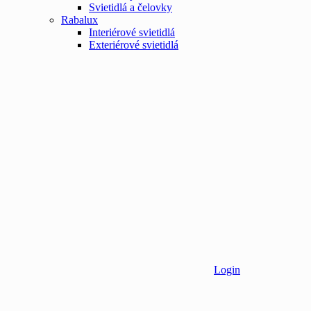
Svietidlá a čelovky
Rabalux
Interiérové svietidlá
Exteriérové svietidlá
Login