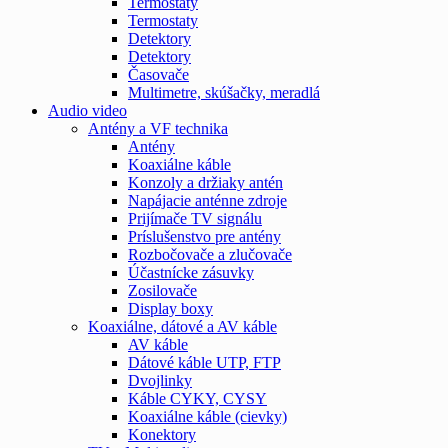
Termostaty
Termostaty
Detektory
Detektory
Časovače
Multimetre, skúšačky, meradlá
Audio video
Antény a VF technika
Antény
Koaxiálne káble
Konzoly a držiaky antén
Napájacie anténne zdroje
Prijímače TV signálu
Príslušenstvo pre antény
Rozbočovače a zlučovače
Účastnícke zásuvky
Zosilovače
Display boxy
Koaxiálne, dátové a AV káble
AV káble
Dátové káble UTP, FTP
Dvojlinky
Káble CYKY, CYSY
Koaxiálne káble (cievky)
Konektory