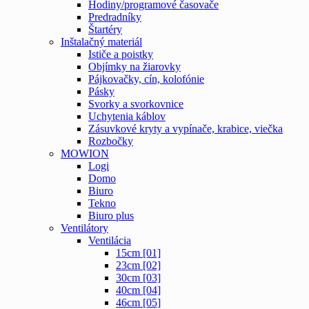
Hodiny/programové časovače
Predradníky
Štartéry
Inštalačný materiál
Ističe a poistky
Objímky na žiarovky
Pájkovačky, cín, kolofónie
Pásky
Svorky a svorkovnice
Uchytenia káblov
Zásuvkové kryty a vypínače, krabice, viečka
Rozbočky
MOWION
Logi
Domo
Biuro
Tekno
Biuro plus
Ventilátory
Ventilácia
15cm [01]
23cm [02]
30cm [03]
40cm [04]
46cm [05]