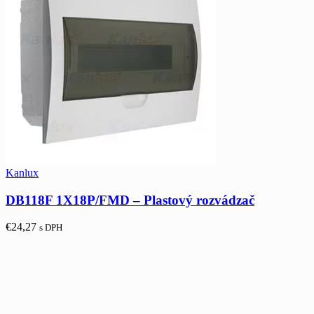
Kanlux
DB118F 1X18P/FMD – Plastový rozvádzač
€
24,27
s DPH