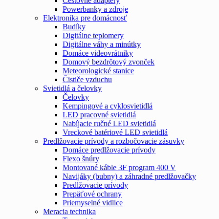
Cestovné adaptéry
Powerbanky a zdroje
Elektronika pre domácnosť
Budíky
Digitálne teplomery
Digitálne váhy a minútky
Domáce videovrátniky
Domový bezdrôtový zvonček
Meteorologické stanice
Čističe vzduchu
Svietidlá a čelovky
Čelovky
Kempingové a cyklosvietidlá
LED pracovné svietidlá
Nabíjacie ručné LED svietidlá
Vreckové batériové LED svietidlá
Predlžovacie prívody a rozbočovacie zásuvky
Domáce predlžovacie prívody
Flexo šnúry
Montované káble 3F program 400 V
Navijáky (bubny) a záhradné predlžovačky
Predlžovacie prívody
Prepäťové ochrany
Priemyselné vidlice
Meracia technika