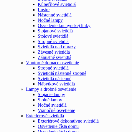
Kúpeľňové svietidlá
Lustre
Nástenné svietidlá
Nočné lampy
Osvetlenie kuchynskej linky
Stojanové svietidlá
Stolové svietidlá
Stropné svietidlá
Svietidlá nad obrazy
Závesné svietidlá
Zápustné svietidlá
Vnútorné domáce osvetlenie
Stropné svietidlá
Svietidlá nástenné-stropné
Svietidlá nástenné
Nábytkové svietidlá
Lampy a drobné osvetlenie
Stojacie lampy
Stolné lampy
Nočné svietidlá
Vianočné osvetlenie
Exteriérové svietidlá
Exteriérové dekoratívne svietidlá
Osvetlenie čísla domu
Osvetlenie čísla domu