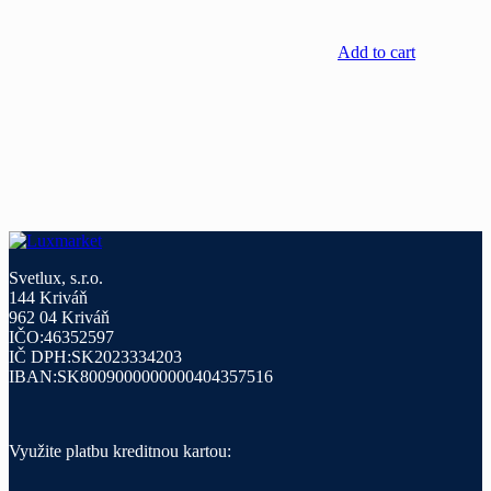
Add to cart
Svetlux, s.r.o.
144 Kriváň
962 04 Kriváň
IČO:46352597
IČ DPH:SK2023334203
IBAN:SK8009000000000404357516
Využite platbu kreditnou kartou: