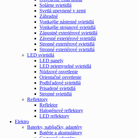
Solárne svietidlá
Svetlá upevnené v zemi
Záhradné
Vonkajšie nástenné svietidlá
Vonkajšie stojanové svietidlá
Zápustné exteriérové svietidlá
Závesné exteriérové svietidlá
Stropné exteriérové svietidlá
Stropné exteriérové svietidlá
LED svietidlá
LED panely
LED priemyselné svietidlá
Núdzové osvetlenie
Orientačné osvetlenie
Podhľadové svietidlá
Prisadené svietidlá
Stropné svietidlá
Reflektory
Reflektor
Halogénové reflektory
LED reflektory
Elektro
Baterky, nabíjačky, adaptéry
Batérie a akumulátory