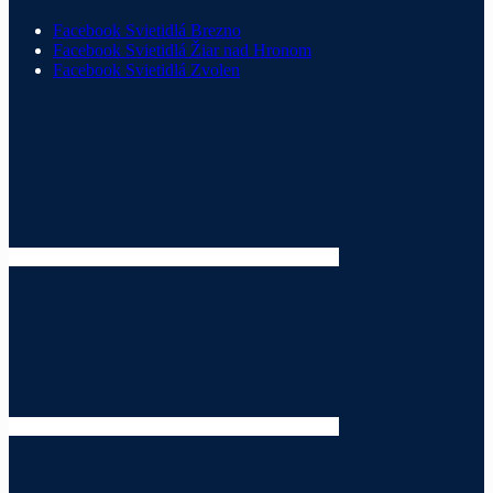
Facebook Svietidlá Brezno
Facebook Svietidlá Žiar nad Hronom
Facebook Svietidlá Zvolen