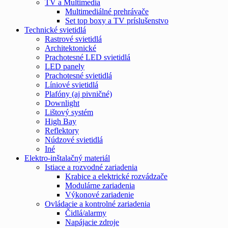
TV a Multimedia
Multimediálné prehrávače
Set top boxy a TV príslušenstvo
Technické svietidlá
Rastrové svietidlá
Architektonické
Prachotesné LED svietidlá
LED panely
Prachotesné svietidlá
Líniové svietidlá
Plafóny (aj pivničné)
Downlight
Lištový systém
High Bay
Reflektory
Núdzové svietidlá
Iné
Elektro-inštalačný materiál
Istiace a rozvodné zariadenia
Krabice a elektrické rozvádzače
Modulárne zariadenia
Výkonové zariadenie
Ovládacie a kontrolné zariadenia
Čidlá/alarmy
Napájacie zdroje