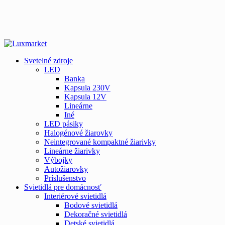
Svetelné zdroje
LED
Banka
Kapsula 230V
Kapsula 12V
Lineárne
Iné
LED pásiky
Halogénové žiarovky
Neintegrované kompaktné žiarivky
Lineárne žiarivky
Výbojky
Autožiarovky
Príslušenstvo
Svietidlá pre domácnosť
Interiérové svietidlá
Bodové svietidlá
Dekoračné svietidlá
Detské svietidlá