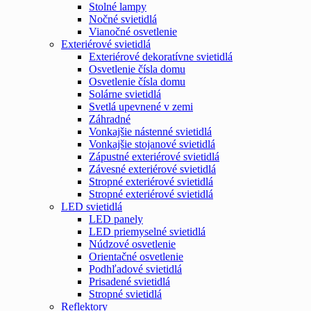
Stolné lampy
Nočné svietidlá
Vianočné osvetlenie
Exteriérové svietidlá
Exteriérové dekoratívne svietidlá
Osvetlenie čísla domu
Osvetlenie čísla domu
Solárne svietidlá
Svetlá upevnené v zemi
Záhradné
Vonkajšie nástenné svietidlá
Vonkajšie stojanové svietidlá
Zápustné exteriérové svietidlá
Závesné exteriérové svietidlá
Stropné exteriérové svietidlá
Stropné exteriérové svietidlá
LED svietidlá
LED panely
LED priemyselné svietidlá
Núdzové osvetlenie
Orientačné osvetlenie
Podhľadové svietidlá
Prisadené svietidlá
Stropné svietidlá
Reflektory