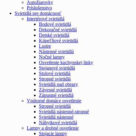
Autožiarovky
Príslušenstvo
Svietidlá pre domácnosť
Interiérové svietidlá
Bodové svietidlá
Dekoračné svietidlá
Detské svietidlá
Kúpeľňové svietidlá
Lustre
Nástenné svietidlá
Nočné lampy
Osvetlenie kuchynskej linky
Stojanové svietidlá
Stolové svietidlá
Stropné svietidlá
Svietidlá nad obrazy
Závesné svietidlá
Zápustné svietidlá
Vnútorné domáce osvetlenie
Stropné svietidlá
Svietidlá nástenné-stropné
Svietidlá nástenné
Nábytkové svietidlá
Lampy a drobné osvetlenie
Stojacie lampy