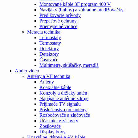
Montované káble 3F program 400 V
Navijáky (bubny) a záhradné predlžovačky
Predlžovacie prívody
Prepäťové ochrany
Priemyselné vidlice
Meracia technika
Termostaty
Termostaty
Detektory
Detektory
Časovače
Multimetre, skúšačky, meradlá
Audio video
Antény a VF technika
Antény
Koaxiálne káble
Konzoly a držiaky antén
Napájacie anténne zdroje
Prijímače TV signálu
Príslušenstvo pre antény
Rozbočovače a zlučovače
Účastnícke zásuvky
Zosilovače
Display boxy
Koaxiálne, dátové a AV káble