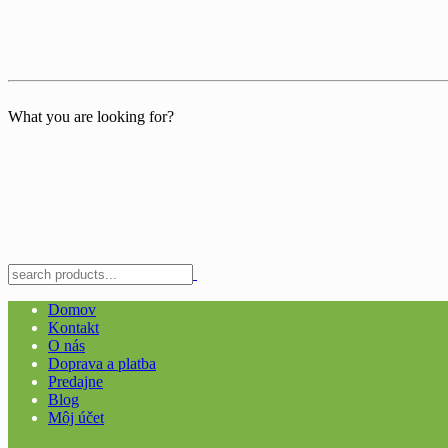
What you are looking for?
Domov
Kontakt
O nás
Doprava a platba
Predajne
Blog
Môj účet