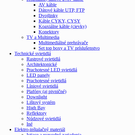
AV káble
Dátové káble UTP, FTP
Dvojlinky
Káble CYKY, CYSY
Koaxiálne káble (cievky)
Konektory
TV a Multimedia
Multimediálné prehrávače
Set top boxy a TV príslušenstvo
Technické svietidlá
Rastrové svietidlá
Architektonické
Prachotesné LED svietidlá
LED panely
Prachotesné svietidlá
Líniové svietidlá
Plafóny (aj pivničné)
Downlight
Lištový systém
High Bay
Reflektory
Núdzové svietidlá
Iné
Elektro-inštalačný materiál
Istiace a rozvodné zariadenia