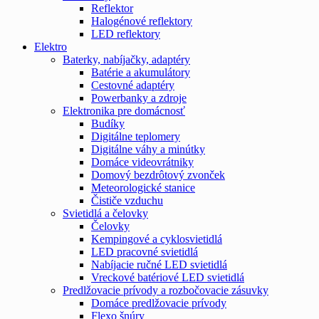
Reflektor
Halogénové reflektory
LED reflektory
Elektro
Baterky, nabíjačky, adaptéry
Batérie a akumulátory
Cestovné adaptéry
Powerbanky a zdroje
Elektronika pre domácnosť
Budíky
Digitálne teplomery
Digitálne váhy a minútky
Domáce videovrátniky
Domový bezdrôtový zvonček
Meteorologické stanice
Čističe vzduchu
Svietidlá a čelovky
Čelovky
Kempingové a cyklosvietidlá
LED pracovné svietidlá
Nabíjacie ručné LED svietidlá
Vreckové batériové LED svietidlá
Predlžovacie prívody a rozbočovacie zásuvky
Domáce predlžovacie prívody
Flexo šnúry