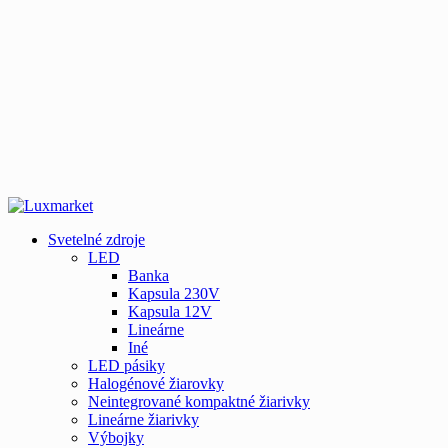
Svetelné zdroje
LED
Banka
Kapsula 230V
Kapsula 12V
Lineárne
Iné
LED pásiky
Halogénové žiarovky
Neintegrované kompaktné žiarivky
Lineárne žiarivky
Výbojky