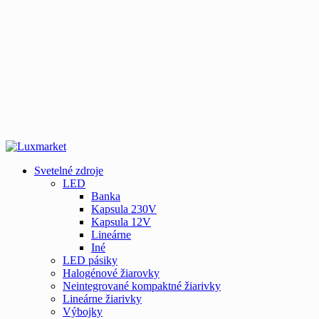
Svetelné zdroje
LED
Banka
Kapsula 230V
Kapsula 12V
Lineárne
Iné
LED pásiky
Halogénové žiarovky
Neintegrované kompaktné žiarivky
Lineárne žiarivky
Výbojky