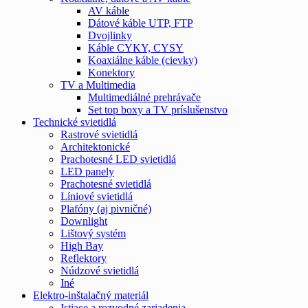
AV káble
Dátové káble UTP, FTP
Dvojlinky
Káble CYKY, CYSY
Koaxiálne káble (cievky)
Konektory
TV a Multimedia
Multimediálné prehrávače
Set top boxy a TV príslušenstvo
Technické svietidlá
Rastrové svietidlá
Architektonické
Prachotesné LED svietidlá
LED panely
Prachotesné svietidlá
Líniové svietidlá
Plafóny (aj pivničné)
Downlight
Lištový systém
High Bay
Reflektory
Núdzové svietidlá
Iné
Elektro-inštalačný materiál
Istiace a rozvodné zariadenia