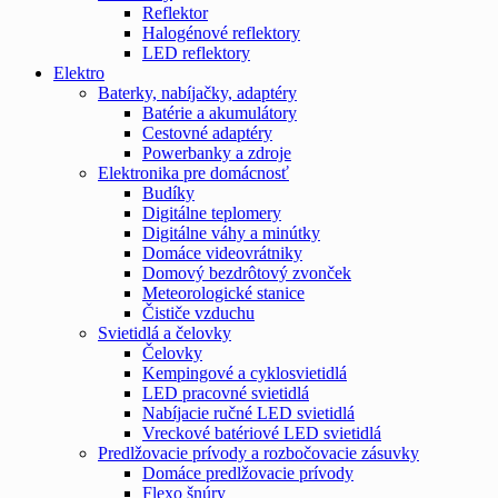
Reflektor
Halogénové reflektory
LED reflektory
Elektro
Baterky, nabíjačky, adaptéry
Batérie a akumulátory
Cestovné adaptéry
Powerbanky a zdroje
Elektronika pre domácnosť
Budíky
Digitálne teplomery
Digitálne váhy a minútky
Domáce videovrátniky
Domový bezdrôtový zvonček
Meteorologické stanice
Čističe vzduchu
Svietidlá a čelovky
Čelovky
Kempingové a cyklosvietidlá
LED pracovné svietidlá
Nabíjacie ručné LED svietidlá
Vreckové batériové LED svietidlá
Predlžovacie prívody a rozbočovacie zásuvky
Domáce predlžovacie prívody
Flexo šnúry