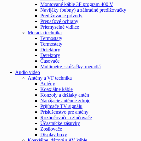
Montované káble 3F program 400 V
Navijáky (bubny) a záhradné predlžovačky
Predlžovacie prívody
Prepäťové ochrany
Priemyselné vidlice
Meracia technika
Termostaty
Termostaty
Detektory
Detektory
Časovače
Multimetre, skúšačky, meradlá
Audio video
Antény a VF technika
Antény
Koaxiálne káble
Konzoly a držiaky antén
Napájacie anténne zdroje
Prijímače TV signálu
Príslušenstvo pre antény
Rozbočovače a zlučovače
Účastnícke zásuvky
Zosilovače
Display boxy
Koaxiálne, dátové a AV káble