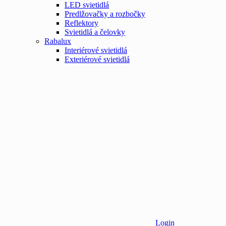
LED svietidlá
Predlžovačky a rozbočky
Reflektory
Svietidlá a čelovky
Rabalux
Interiérové svietidlá
Exteriérové svietidlá
Login