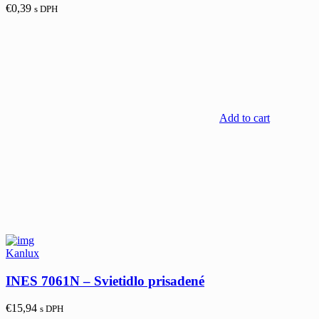
€
0,39
s DPH
Add to cart
Kanlux
INES 7061N – Svietidlo prisadené
€
15,94
s DPH