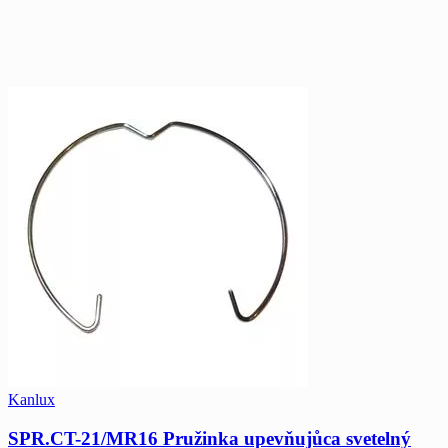
Kanlux
SPR.CT-21/MR16 Pružinka upevňujůca svetelný