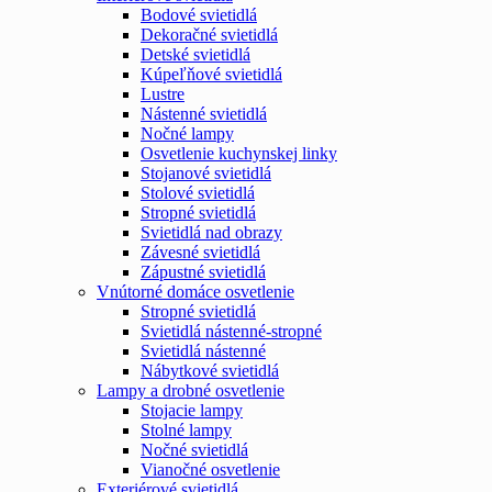
Bodové svietidlá
Dekoračné svietidlá
Detské svietidlá
Kúpeľňové svietidlá
Lustre
Nástenné svietidlá
Nočné lampy
Osvetlenie kuchynskej linky
Stojanové svietidlá
Stolové svietidlá
Stropné svietidlá
Svietidlá nad obrazy
Závesné svietidlá
Zápustné svietidlá
Vnútorné domáce osvetlenie
Stropné svietidlá
Svietidlá nástenné-stropné
Svietidlá nástenné
Nábytkové svietidlá
Lampy a drobné osvetlenie
Stojacie lampy
Stolné lampy
Nočné svietidlá
Vianočné osvetlenie
Exteriérové svietidlá