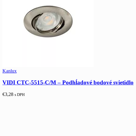
Kanlux
VIDI CTC-5515-C/M – Podhĺadové bodové svietidlo
€
3,28
s DPH