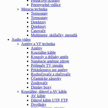
Prepäťové ochrany
Priemyselné vidlice
Meracia technika
Termostaty
Termostaty
Detektory
Detektory
Časovače
Multimetre, skúšačky, meradlá
Audio video
Antény a VF technika
Antény
Koaxiálne káble
Konzoly a držiaky antén
Napájacie anténne zdroje
Prijímače TV signálu
Príslušenstvo pre antény
Rozbočovače a zlučovače
Účastnícke zásuvky
Zosilovače
Display boxy
Koaxiálne, dátové a AV káble
AV káble
Dátové káble UTP, FTP
Dvojlinky