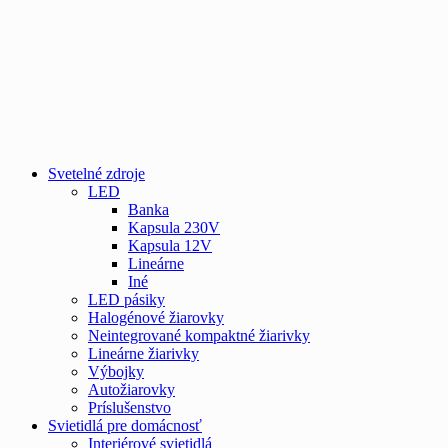
Svetelné zdroje
LED
Banka
Kapsula 230V
Kapsula 12V
Lineárne
Iné
LED pásiky
Halogénové žiarovky
Neintegrované kompaktné žiarivky
Lineárne žiarivky
Výbojky
Autožiarovky
Príslušenstvo
Svietidlá pre domácnosť
Interiérové svietidlá