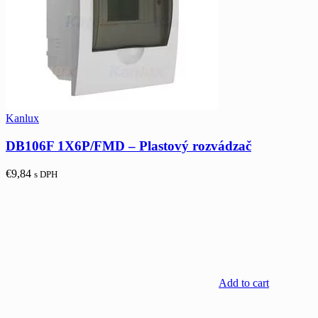
Kanlux
DB106F 1X6P/FMD – Plastový rozvádzač
€
9,84
s DPH
Add to cart