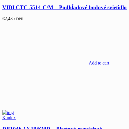
VIDI CTC-5514-C/M – Podhĺadové bodové svietidlo
€
2,48
s DPH
Add to cart
Kanlux
DB104S 1X4P/SMD – Plastový rozvádzač