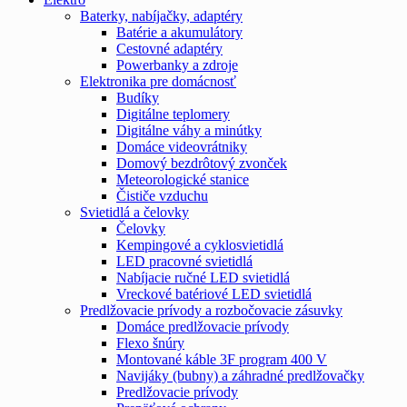
Baterky, nabíjačky, adaptéry
Batérie a akumulátory
Cestovné adaptéry
Powerbanky a zdroje
Elektronika pre domácnosť
Budíky
Digitálne teplomery
Digitálne váhy a minútky
Domáce videovrátniky
Domový bezdrôtový zvonček
Meteorologické stanice
Čističe vzduchu
Svietidlá a čelovky
Čelovky
Kempingové a cyklosvietidlá
LED pracovné svietidlá
Nabíjacie ručné LED svietidlá
Vreckové batériové LED svietidlá
Predlžovacie prívody a rozbočovacie zásuvky
Domáce predlžovacie prívody
Flexo šnúry
Montované káble 3F program 400 V
Navijáky (bubny) a záhradné predlžovačky
Predlžovacie prívody