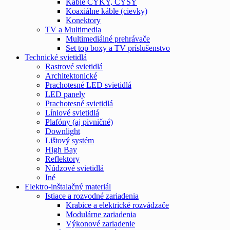
Káble CYKY, CYSY
Koaxiálne káble (cievky)
Konektory
TV a Multimedia
Multimediálné prehrávače
Set top boxy a TV príslušenstvo
Technické svietidlá
Rastrové svietidlá
Architektonické
Prachotesné LED svietidlá
LED panely
Prachotesné svietidlá
Líniové svietidlá
Plafóny (aj pivničné)
Downlight
Lištový systém
High Bay
Reflektory
Núdzové svietidlá
Iné
Elektro-inštalačný materiál
Istiace a rozvodné zariadenia
Krabice a elektrické rozvádzače
Modulárne zariadenia
Výkonové zariadenie