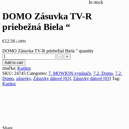
In stock
DOMO Zásuvka TV-R
priebežná Biela “
€
12,56
s DPH
DOMO Zásuvka TV-R priebežná Biela " quantity
-
+
Add to cart
značka:
Kanlux
SKU:
24745
Categories:
7. MOWION-vypínače
,
7.2. Domo
,
7.2.
Domo
,
zásuvky
,
Zásuvky dátové [03]
,
Zásuvky dátové [03]
Tag:
Kanlux
Share