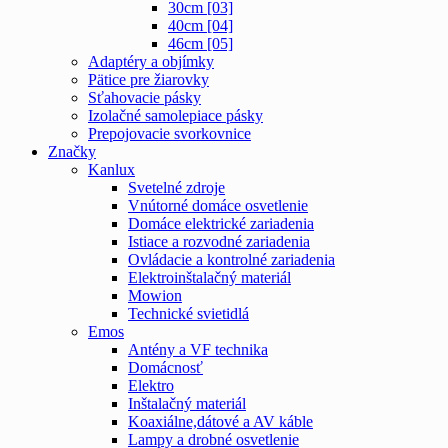
30cm [03]
40cm [04]
46cm [05]
Adaptéry a objímky
Pätice pre žiarovky
Sťahovacie pásky
Izolačné samolepiace pásky
Prepojovacie svorkovnice
Značky
Kanlux
Svetelné zdroje
Vnútorné domáce osvetlenie
Domáce elektrické zariadenia
Istiace a rozvodné zariadenia
Ovládacie a kontrolné zariadenia
Elektroinštalačný materiál
Mowion
Technické svietidlá
Emos
Antény a VF technika
Domácnosť
Elektro
Inštalačný materiál
Koaxiálne,dátové a AV káble
Lampy a drobné osvetlenie