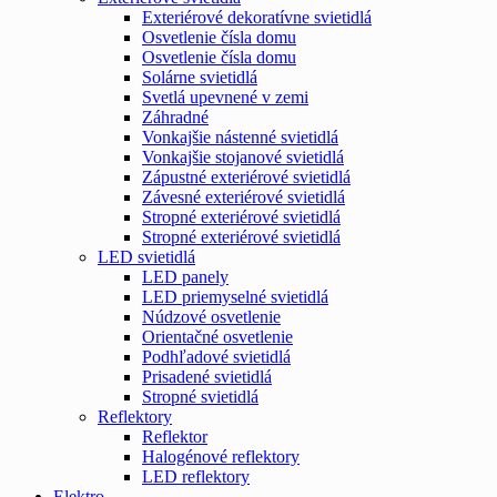
Exteriérové dekoratívne svietidlá
Osvetlenie čísla domu
Osvetlenie čísla domu
Solárne svietidlá
Svetlá upevnené v zemi
Záhradné
Vonkajšie nástenné svietidlá
Vonkajšie stojanové svietidlá
Zápustné exteriérové svietidlá
Závesné exteriérové svietidlá
Stropné exteriérové svietidlá
Stropné exteriérové svietidlá
LED svietidlá
LED panely
LED priemyselné svietidlá
Núdzové osvetlenie
Orientačné osvetlenie
Podhľadové svietidlá
Prisadené svietidlá
Stropné svietidlá
Reflektory
Reflektor
Halogénové reflektory
LED reflektory
Elektro