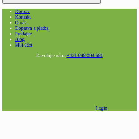
Domov
Kontakt
O nás
Doprava a platba
Predajne
Blog
Môj účet
Zavolajte nám:
+421 948 094 681
Login