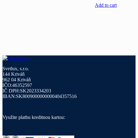
Add to cart
Svetlux, s.r.o.
144 Kriváň
962 04 Kriváň
IČO:46352597
IČ DPH:SK2023334203
IBAN:SK8009000000000404357516
Využite platbu kreditnou kartou: