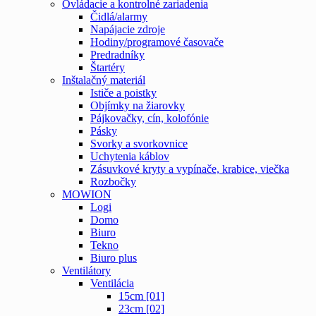
Ovládacie a kontrolné zariadenia
Čidlá/alarmy
Napájacie zdroje
Hodiny/programové časovače
Predradníky
Štartéry
Inštalačný materiál
Ističe a poistky
Objímky na žiarovky
Pájkovačky, cín, kolofónie
Pásky
Svorky a svorkovnice
Uchytenia káblov
Zásuvkové kryty a vypínače, krabice, viečka
Rozbočky
MOWION
Logi
Domo
Biuro
Tekno
Biuro plus
Ventilátory
Ventilácia
15cm [01]
23cm [02]