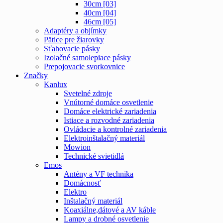
30cm [03]
40cm [04]
46cm [05]
Adaptéry a objímky
Pätice pre žiarovky
Sťahovacie pásky
Izolačné samolepiace pásky
Prepojovacie svorkovnice
Značky
Kanlux
Svetelné zdroje
Vnútorné domáce osvetlenie
Domáce elektrické zariadenia
Istiace a rozvodné zariadenia
Ovládacie a kontrolné zariadenia
Elektroinštalačný materiál
Mowion
Technické svietidlá
Emos
Antény a VF technika
Domácnosť
Elektro
Inštalačný materiál
Koaxiálne,dátové a AV káble
Lampy a drobné osvetlenie