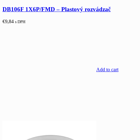
DB106F 1X6P/FMD – Plastový rozvádzač
€
9,84
s DPH
Add to cart