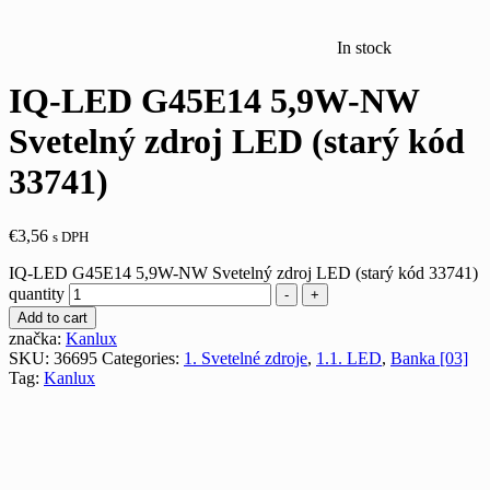
In stock
IQ-LED G45E14 5,9W-NW
Svetelný zdroj LED (starý kód
33741)
€
3,56
s DPH
IQ-LED G45E14 5,9W-NW Svetelný zdroj LED (starý kód 33741)
quantity
-
+
Add to cart
značka:
Kanlux
SKU:
36695
Categories:
1. Svetelné zdroje
,
1.1. LED
,
Banka [03]
Tag:
Kanlux