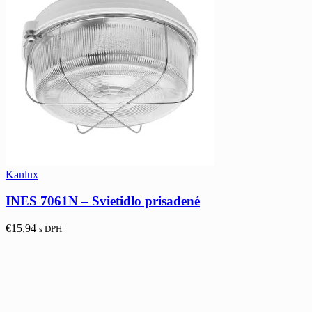
Kanlux
INES 7061N – Svietidlo prisadené
€
15,94
s DPH