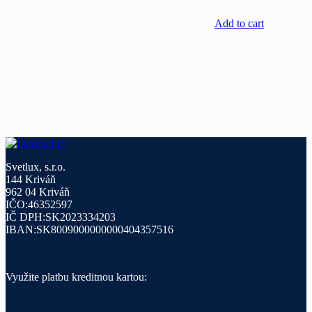
Add to cart
Svetlux, s.r.o.
144 Kriváň
962 04 Kriváň
IČO:46352597
IČ DPH:SK2023334203
IBAN:SK8009000000000404357516
Využite platbu kreditnou kartou: