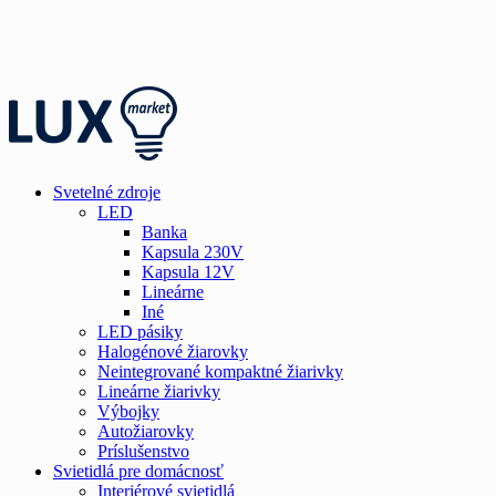
Svetelné zdroje
LED
Banka
Kapsula 230V
Kapsula 12V
Lineárne
Iné
LED pásiky
Halogénové žiarovky
Neintegrované kompaktné žiarivky
Lineárne žiarivky
Výbojky
Autožiarovky
Príslušenstvo
Svietidlá pre domácnosť
Interiérové svietidlá