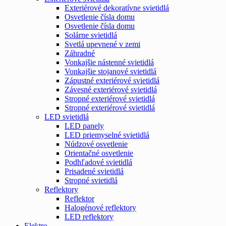
Exteriérové dekoratívne svietidlá
Osvetlenie čísla domu
Osvetlenie čísla domu
Solárne svietidlá
Svetlá upevnené v zemi
Záhradné
Vonkajšie nástenné svietidlá
Vonkajšie stojanové svietidlá
Zápustné exteriérové svietidlá
Závesné exteriérové svietidlá
Stropné exteriérové svietidlá
Stropné exteriérové svietidlá
LED svietidlá
LED panely
LED priemyselné svietidlá
Núdzové osvetlenie
Orientačné osvetlenie
Podhľadové svietidlá
Prisadené svietidlá
Stropné svietidlá
Reflektory
Reflektor
Halogénové reflektory
LED reflektory
Elektro