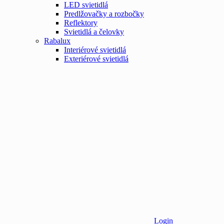
LED svietidlá
Predlžovačky a rozbočky
Reflektory
Svietidlá a čelovky
Rabalux
Interiérové svietidlá
Exteriérové svietidlá
Login