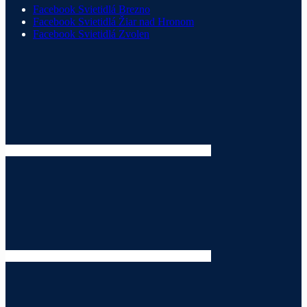
Facebook Svietidlá Brezno
Facebook Svietidlá Žiar nad Hronom
Facebook Svietidlá Zvolen