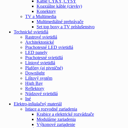
Káble CYKY, CYSY
Koaxiálne káble (cievky)
Konektory
TV a Multimedia
Multimediálné prehrávače
Set top boxy a TV príslušenstvo
Technické svietidlá
Rastrové svietidlá
Architektonické
Prachotesné LED svietidlá
LED panely
Prachotesné svietidlá
Líniové svietidlá
Plafóny (aj pivničné)
Downlight
Lištový systém
High Bay
Reflektory
Núdzové svietidlá
Iné
Elektro-inštalačný materiál
Istiace a rozvodné zariadenia
Krabice a elektrické rozvádzače
Modulárne zariadenia
Výkonové zariadenie