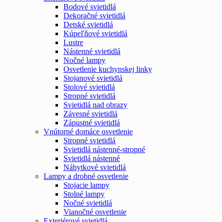
Bodové svietidlá
Dekoračné svietidlá
Detské svietidlá
Kúpeľňové svietidlá
Lustre
Nástenné svietidlá
Nočné lampy
Osvetlenie kuchynskej linky
Stojanové svietidlá
Stolové svietidlá
Stropné svietidlá
Svietidlá nad obrazy
Závesné svietidlá
Zápustné svietidlá
Vnútorné domáce osvetlenie
Stropné svietidlá
Svietidlá nástenné-stropné
Svietidlá nástenné
Nábytkové svietidlá
Lampy a drobné osvetlenie
Stojacie lampy
Stolné lampy
Nočné svietidlá
Vianočné osvetlenie
Exteriérové svietidlá