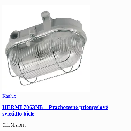
Kanlux
HERMI 7063NB – Prachotesné priemyslové
svietidlo biele
€
11,51
s DPH