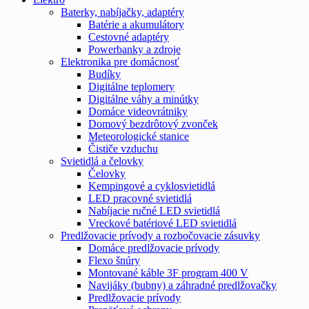
Baterky, nabíjačky, adaptéry
Batérie a akumulátory
Cestovné adaptéry
Powerbanky a zdroje
Elektronika pre domácnosť
Budíky
Digitálne teplomery
Digitálne váhy a minútky
Domáce videovrátniky
Domový bezdrôtový zvonček
Meteorologické stanice
Čističe vzduchu
Svietidlá a čelovky
Čelovky
Kempingové a cyklosvietidlá
LED pracovné svietidlá
Nabíjacie ručné LED svietidlá
Vreckové batériové LED svietidlá
Predlžovacie prívody a rozbočovacie zásuvky
Domáce predlžovacie prívody
Flexo šnúry
Montované káble 3F program 400 V
Navijáky (bubny) a záhradné predlžovačky
Predlžovacie prívody