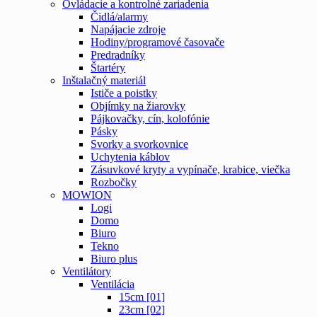
Ovládacie a kontrolné zariadenia
Čidlá/alarmy
Napájacie zdroje
Hodiny/programové časovače
Predradníky
Štartéry
Inštalačný materiál
Ističe a poistky
Objímky na žiarovky
Pájkovačky, cín, kolofónie
Pásky
Svorky a svorkovnice
Uchytenia káblov
Zásuvkové kryty a vypínače, krabice, viečka
Rozbočky
MOWION
Logi
Domo
Biuro
Tekno
Biuro plus
Ventilátory
Ventilácia
15cm [01]
23cm [02]