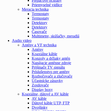
Prepäťové ochrany
Priemyselné vidlice
Meracia technika
Termostaty
Termostaty
Detektory
Detektory
Časovače
Multimetre, skúšačky, meradlá
Audio video
Antény a VF technika
Antény
Koaxiálne káble
Konzoly a držiaky antén
Napájacie anténne zdroje
Prijímače TV signálu
Príslušenstvo pre antény
Rozbočovače a zlučovače
Účastnícke zásuvky
Zosilovače
Display boxy
Koaxiálne, dátové a AV káble
AV káble
Dátové káble UTP, FTP
Dvojlinky