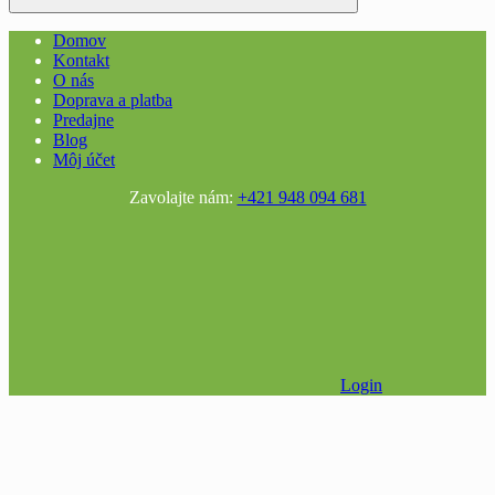
Domov
Kontakt
O nás
Doprava a platba
Predajne
Blog
Môj účet
Zavolajte nám:
+421 948 094 681
Login