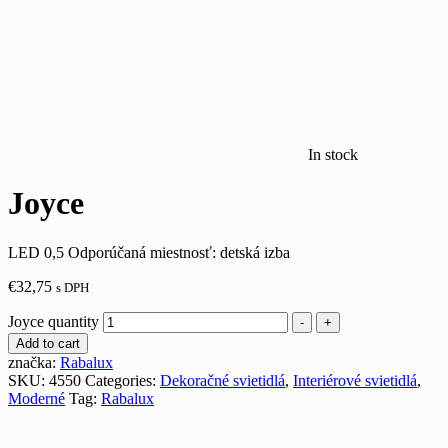
In stock
Joyce
LED 0,5 Odporúčaná miestnosť: detská izba
€
32,75
s DPH
Joyce quantity
-
+
Add to cart
značka:
Rabalux
SKU:
4550
Categories:
Dekoračné svietidlá
,
Interiérové svietidlá
,
Moderné
Tag:
Rabalux