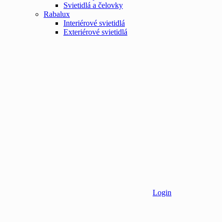
Svietidlá a čelovky
Rabalux
Interiérové svietidlá
Exteriérové svietidlá
Login