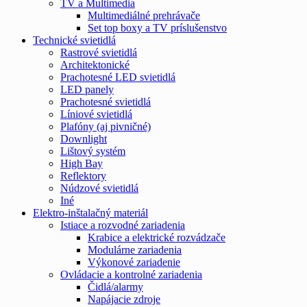
TV a Multimedia
Multimediálné prehrávače
Set top boxy a TV príslušenstvo
Technické svietidlá
Rastrové svietidlá
Architektonické
Prachotesné LED svietidlá
LED panely
Prachotesné svietidlá
Líniové svietidlá
Plafóny (aj pivničné)
Downlight
Lištový systém
High Bay
Reflektory
Núdzové svietidlá
Iné
Elektro-inštalačný materiál
Istiace a rozvodné zariadenia
Krabice a elektrické rozvádzače
Modulárne zariadenia
Výkonové zariadenie
Ovládacie a kontrolné zariadenia
Čidlá/alarmy
Napájacie zdroje