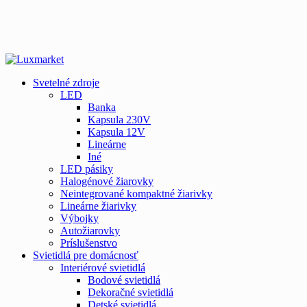
Svetelné zdroje
LED
Banka
Kapsula 230V
Kapsula 12V
Lineárne
Iné
LED pásiky
Halogénové žiarovky
Neintegrované kompaktné žiarivky
Lineárne žiarivky
Výbojky
Autožiarovky
Príslušenstvo
Svietidlá pre domácnosť
Interiérové svietidlá
Bodové svietidlá
Dekoračné svietidlá
Detské svietidlá