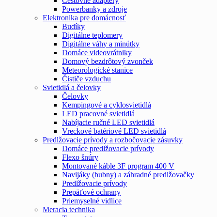
Cestovné adaptéry
Powerbanky a zdroje
Elektronika pre domácnosť
Budíky
Digitálne teplomery
Digitálne váhy a minútky
Domáce videovrátniky
Domový bezdrôtový zvonček
Meteorologické stanice
Čističe vzduchu
Svietidlá a čelovky
Čelovky
Kempingové a cyklosvietidlá
LED pracovné svietidlá
Nabíjacie ručné LED svietidlá
Vreckové batériové LED svietidlá
Predlžovacie prívody a rozbočovacie zásuvky
Domáce predlžovacie prívody
Flexo šnúry
Montované káble 3F program 400 V
Navijáky (bubny) a záhradné predlžovačky
Predlžovacie prívody
Prepäťové ochrany
Priemyselné vidlice
Meracia technika