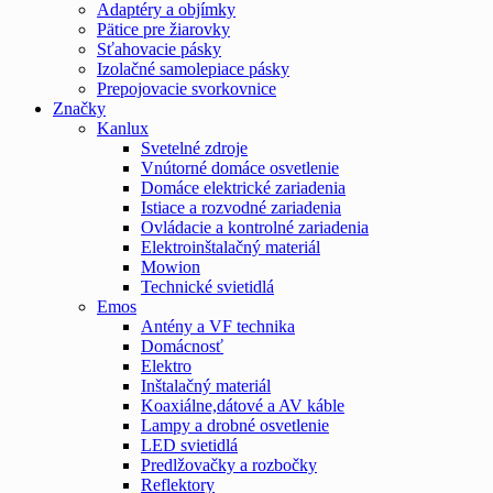
Adaptéry a objímky
Pätice pre žiarovky
Sťahovacie pásky
Izolačné samolepiace pásky
Prepojovacie svorkovnice
Značky
Kanlux
Svetelné zdroje
Vnútorné domáce osvetlenie
Domáce elektrické zariadenia
Istiace a rozvodné zariadenia
Ovládacie a kontrolné zariadenia
Elektroinštalačný materiál
Mowion
Technické svietidlá
Emos
Antény a VF technika
Domácnosť
Elektro
Inštalačný materiál
Koaxiálne,dátové a AV káble
Lampy a drobné osvetlenie
LED svietidlá
Predlžovačky a rozbočky
Reflektory