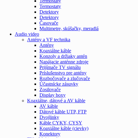
Termostaty
Termostaty
Detektory
Detektory
Časovače
Multimetre, skúšačky, meradlá
Audio video
Antény a VF technika
Antény
Koaxiálne káble
Konzoly a držiaky antén
Napájacie anténne zdroje
Prijímače TV signálu
Príslušenstvo pre antény
Rozbočovače a zlučovače
Účastnícke zásuvky
Zosilovače
Display boxy
Koaxiálne, dátové a AV káble
AV káble
Dátové káble UTP, FTP
Dvojlinky
Káble CYKY, CYSY
Koaxiálne káble (cievky)
Konektory