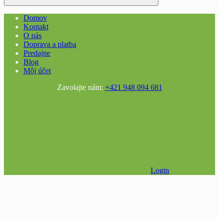
Domov
Kontakt
O nás
Doprava a platba
Predajne
Blog
Môj účet
Zavolajte nám:
+421 948 094 681
Login