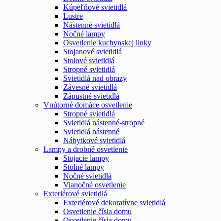
Kúpeľňové svietidlá
Lustre
Nástenné svietidlá
Nočné lampy
Osvetlenie kuchynskej linky
Stojanové svietidlá
Stolové svietidlá
Stropné svietidlá
Svietidlá nad obrazy
Závesné svietidlá
Zápustné svietidlá
Vnútorné domáce osvetlenie
Stropné svietidlá
Svietidlá nástenné-stropné
Svietidlá nástenné
Nábytkové svietidlá
Lampy a drobné osvetlenie
Stojacie lampy
Stolné lampy
Nočné svietidlá
Vianočné osvetlenie
Exteriérové svietidlá
Exteriérové dekoratívne svietidlá
Osvetlenie čísla domu
Osvetlenie čísla domu