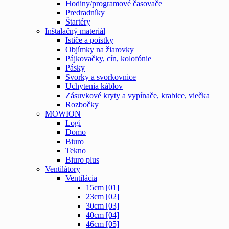
Hodiny/programové časovače
Predradníky
Štartéry
Inštalačný materiál
Ističe a poistky
Objímky na žiarovky
Pájkovačky, cín, kolofónie
Pásky
Svorky a svorkovnice
Uchytenia káblov
Zásuvkové kryty a vypínače, krabice, viečka
Rozbočky
MOWION
Logi
Domo
Biuro
Tekno
Biuro plus
Ventilátory
Ventilácia
15cm [01]
23cm [02]
30cm [03]
40cm [04]
46cm [05]