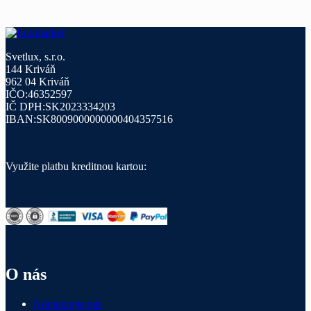
Svetlux, s.r.o.
144 Kriváň
962 04 Kriváň
IČO:46352597
IČ DPH:SK2023334203
IBAN:SK8009000000000404357516
Využite platbu kreditnou kartou:
O nás
Kontaktujte nás