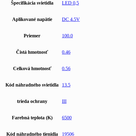
Špecifikácia svietidla
LED 0,5
Aplikované napätie
DC 4.5V
Priemer
100.0
Čistá hmotnosť
0.46
Celková hmotnosť
0.56
Kód náhradného svietidla
13.5
trieda ochrany
III
Farebná teplota (K)
6500
Kód náhradného tienidla
19506