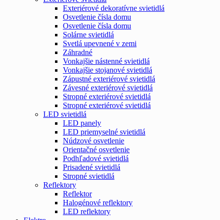
Exteriérové dekoratívne svietidlá
Osvetlenie čísla domu
Osvetlenie čísla domu
Solárne svietidlá
Svetlá upevnené v zemi
Záhradné
Vonkajšie nástenné svietidlá
Vonkajšie stojanové svietidlá
Zápustné exteriérové svietidlá
Závesné exteriérové svietidlá
Stropné exteriérové svietidlá
Stropné exteriérové svietidlá
LED svietidlá
LED panely
LED priemyselné svietidlá
Núdzové osvetlenie
Orientačné osvetlenie
Podhľadové svietidlá
Prisadené svietidlá
Stropné svietidlá
Reflektory
Reflektor
Halogénové reflektory
LED reflektory