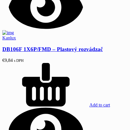
Kanlux
DB106F 1X6P/FMD – Plastový rozvádzač
€
9,84
s DPH
Add to cart