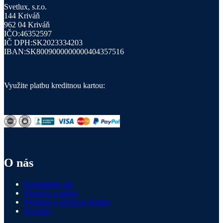
Svetlux, s.r.o.
144 Kriváň
962 04 Kriváň
IČO:46352597
IČ DPH:SK2023334203
IBAN:SK8009000000000404357516
Využite platbu kreditnou kartou:
O nás
Kontaktujte nás
Doprava a platba
Predajne a otváracie hodiny
Novinky