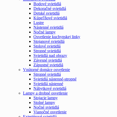
Bodové svietidlá
Dekoračné svietidlá
Detské svietidlá
Kúpeľňové svietidlá
Lustre
Nástenné svietidlá
Nočné lampy
Osvetlenie kuchynskej linky
Stojanové svietidlá
Stolové svietidlá
Stropné svietidlá
Svietidlá nad obrazy
Závesné svietidlá
Zápustné svietidlá
Vnútorné domáce osvetlenie
Stropné svietidlá
Svietidlá nástenné-stropné
Svietidlá nástenné
Nábytkové svietidlá
Lampy a drobné osvetlenie
Stojacie lampy
Stolné lampy
Nočné svietidlá
Vianočné osvetlenie
Exteriérové svietidlá