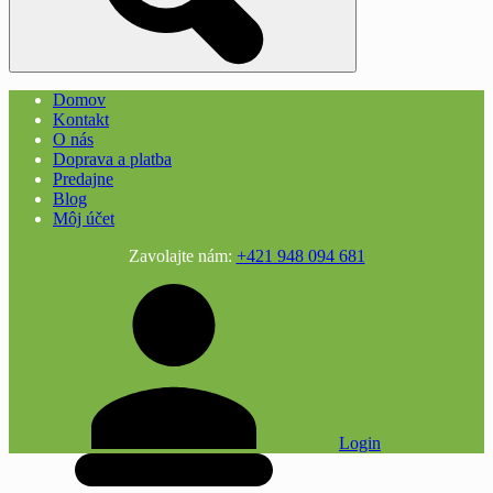
Domov
Kontakt
O nás
Doprava a platba
Predajne
Blog
Môj účet
Zavolajte nám:
+421 948 094 681
Login