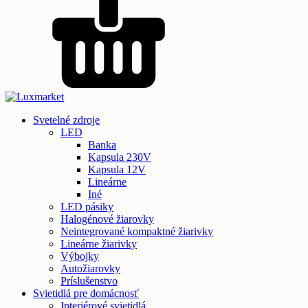
Svetelné zdroje
LED
Banka
Kapsula 230V
Kapsula 12V
Lineárne
Iné
LED pásiky
Halogénové žiarovky
Neintegrované kompaktné žiarivky
Lineárne žiarivky
Výbojky
Autožiarovky
Príslušenstvo
Svietidlá pre domácnosť
Interiérové svietidlá