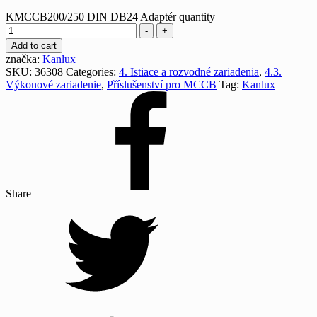
KMCCB200/250 DIN DB24 Adaptér quantity
-
+
Add to cart
značka:
Kanlux
SKU:
36308
Categories:
4. Istiace a rozvodné zariadenia
,
4.3.
Výkonové zariadenie
,
Příslušenství pro MCCB
Tag:
Kanlux
Share