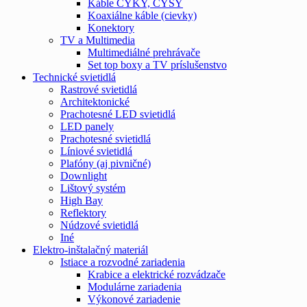
Káble CYKY, CYSY
Koaxiálne káble (cievky)
Konektory
TV a Multimedia
Multimediálné prehrávače
Set top boxy a TV príslušenstvo
Technické svietidlá
Rastrové svietidlá
Architektonické
Prachotesné LED svietidlá
LED panely
Prachotesné svietidlá
Líniové svietidlá
Plafóny (aj pivničné)
Downlight
Lištový systém
High Bay
Reflektory
Núdzové svietidlá
Iné
Elektro-inštalačný materiál
Istiace a rozvodné zariadenia
Krabice a elektrické rozvádzače
Modulárne zariadenia
Výkonové zariadenie