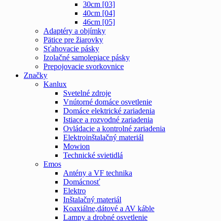
30cm [03]
40cm [04]
46cm [05]
Adaptéry a objímky
Pätice pre žiarovky
Sťahovacie pásky
Izolačné samolepiace pásky
Prepojovacie svorkovnice
Značky
Kanlux
Svetelné zdroje
Vnútorné domáce osvetlenie
Domáce elektrické zariadenia
Istiace a rozvodné zariadenia
Ovládacie a kontrolné zariadenia
Elektroinštalačný materiál
Mowion
Technické svietidlá
Emos
Antény a VF technika
Domácnosť
Elektro
Inštalačný materiál
Koaxiálne,dátové a AV káble
Lampy a drobné osvetlenie