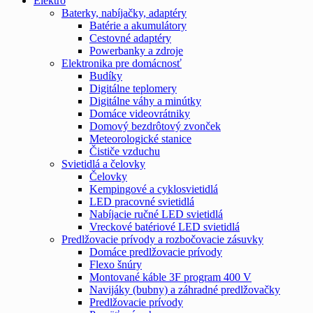
Elektro
Baterky, nabíjačky, adaptéry
Batérie a akumulátory
Cestovné adaptéry
Powerbanky a zdroje
Elektronika pre domácnosť
Budíky
Digitálne teplomery
Digitálne váhy a minútky
Domáce videovrátniky
Domový bezdrôtový zvonček
Meteorologické stanice
Čističe vzduchu
Svietidlá a čelovky
Čelovky
Kempingové a cyklosvietidlá
LED pracovné svietidlá
Nabíjacie ručné LED svietidlá
Vreckové batériové LED svietidlá
Predlžovacie prívody a rozbočovacie zásuvky
Domáce predlžovacie prívody
Flexo šnúry
Montované káble 3F program 400 V
Navijáky (bubny) a záhradné predlžovačky
Predlžovacie prívody