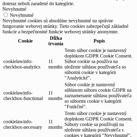
doteraz neboli zaradené do kategórie.
Nevyhnutné
Nevyhnutné
Nevyhnutné cookies sú absolútne nevyhnutné na správne
fungovanie webovej stránky. Tieto cookies zabezpečujú základné
funkcie a bezpečnostné funkcie webovej stránky anonymne.
Dĺžka
Cookie
Popis
trvania
Tento súbor cookie je nastavený
doplnkom GDPR Cookie Consent.
cookielawinfo-
11
Súbor cookie sa používa na
checkbox-analytics
months
uloženie súhlasu používateľa so
súbormi cookie v kategórii
"Analytické".
Súbor cookie je nastavený
súhlasom súboru cookie GDPR na
cookielawinfo-
11
zaznamenanie súhlasu používateľa
checkbox-functional
months
so súbormi cookie v kategórii
"Funkčné".
Tento súbor cookie je nastavený
doplnkom GDPR Cookie Consent.
cookielawinfo-
11
Súbory cookie sa používajú na
checkbox-necessary
months
uloženie súhlasu používateľa s
cookies v kategórii "Nevyhnutné".