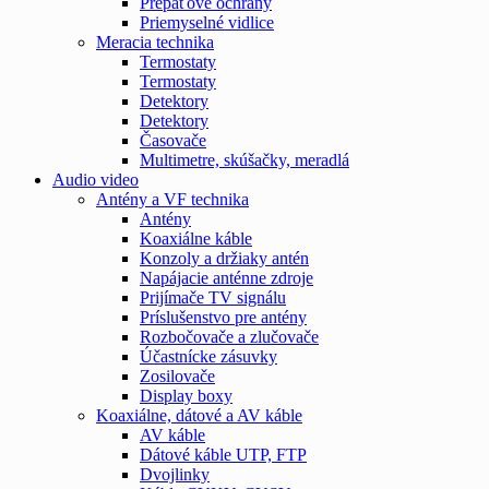
Prepäťové ochrany
Priemyselné vidlice
Meracia technika
Termostaty
Termostaty
Detektory
Detektory
Časovače
Multimetre, skúšačky, meradlá
Audio video
Antény a VF technika
Antény
Koaxiálne káble
Konzoly a držiaky antén
Napájacie anténne zdroje
Prijímače TV signálu
Príslušenstvo pre antény
Rozbočovače a zlučovače
Účastnícke zásuvky
Zosilovače
Display boxy
Koaxiálne, dátové a AV káble
AV káble
Dátové káble UTP, FTP
Dvojlinky