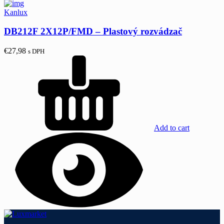
Kanlux
DB212F 2X12P/FMD – Plastový rozvádzač
€
27,98
s DPH
Add to cart