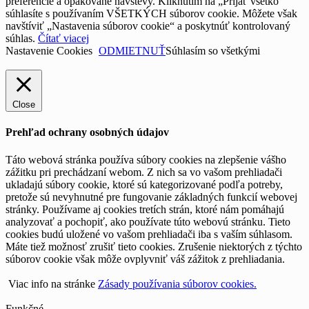
preferencie a opakované návštevy. Kliknutím na „Prijať všetko“
súhlasíte s používaním VŠETKÝCH súborov cookie. Môžete však
navštíviť „Nastavenia súborov cookie“ a poskytnúť kontrolovaný
súhlas.
Čítať viacej
Nastavenie Cookies
ODMIETNUŤ
Súhlasím so všetkými
Close
Prehľad ochrany osobných údajov
Táto webová stránka používa súbory cookies na zlepšenie vášho
zážitku pri prechádzaní webom. Z nich sa vo vašom prehliadači
ukladajú súbory cookie, ktoré sú kategorizované podľa potreby,
pretože sú nevyhnutné pre fungovanie základných funkcií webovej
stránky. Používame aj cookies tretích strán, ktoré nám pomáhajú
analyzovať a pochopiť, ako používate túto webovú stránku. Tieto
cookies budú uložené vo vašom prehliadači iba s vaším súhlasom.
Máte tiež možnosť zrušiť tieto cookies. Zrušenie niektorých z týchto
súborov cookie však môže ovplyvniť váš zážitok z prehliadania.
Viac info na stránke
Zásady používania súborov cookies.
Funkčné