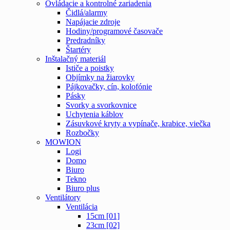
Ovládacie a kontrolné zariadenia
Čidlá/alarmy
Napájacie zdroje
Hodiny/programové časovače
Predradníky
Štartéry
Inštalačný materiál
Ističe a poistky
Objímky na žiarovky
Pájkovačky, cín, kolofónie
Pásky
Svorky a svorkovnice
Uchytenia káblov
Zásuvkové kryty a vypínače, krabice, viečka
Rozbočky
MOWION
Logi
Domo
Biuro
Tekno
Biuro plus
Ventilátory
Ventilácia
15cm [01]
23cm [02]