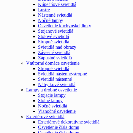
Kúpeľňové svietidlá
Lustre
Nástenné svietidlá
Nočné lampy
Osvetlenie kuchynskej linky
Stojanové svietidlá
Stolové svietidlá
Stropné svietidlá
Svietidlá nad obrazy
Závesné svietidlá
Zápustné svietidlá
Vnútorné domáce osvetlenie
Stropné svietidlá
Svietidlá nástenné-stropné
Svietidlá nástenné
Nábytkové svietidlá
Lampy a drobné osvetlenie
Stojacie lampy
Stolné lampy
Nočné svietidlá
Vianočné osvetlenie
Exteriérové svietidlá
Exteriérové dekoratívne svietidlá
Osvetlenie čísla domu
Osvetlenie čísla domu