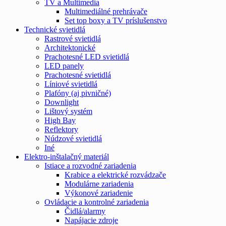
TV a Multimedia
Multimediálné prehrávače
Set top boxy a TV príslušenstvo
Technické svietidlá
Rastrové svietidlá
Architektonické
Prachotesné LED svietidlá
LED panely
Prachotesné svietidlá
Líniové svietidlá
Plafóny (aj pivničné)
Downlight
Lištový systém
High Bay
Reflektory
Núdzové svietidlá
Iné
Elektro-inštalačný materiál
Istiace a rozvodné zariadenia
Krabice a elektrické rozvádzače
Modulárne zariadenia
Výkonové zariadenie
Ovládacie a kontrolné zariadenia
Čidlá/alarmy
Napájacie zdroje