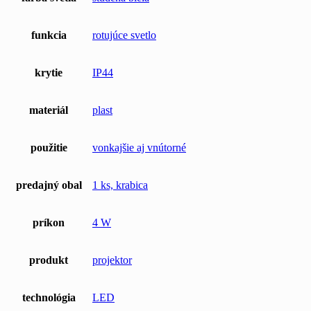
funkcia
rotujúce svetlo
krytie
IP44
materiál
plast
použitie
vonkajšie aj vnútorné
predajný obal
1 ks, krabica
príkon
4 W
produkt
projektor
technológia
LED