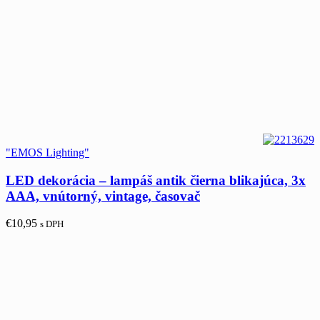
"EMOS Lighting"
LED dekorácia – lampáš antik čierna blikajúca, 3x
AAA, vnútorný, vintage, časovač
€
10,95
s DPH