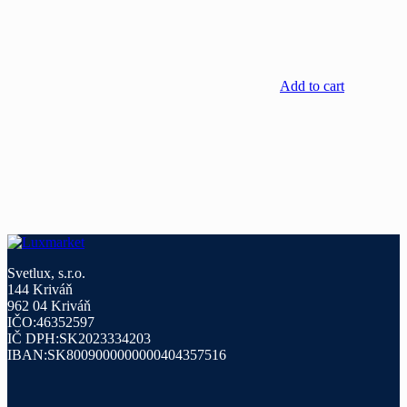
Add to cart
Svetlux, s.r.o.
144 Kriváň
962 04 Kriváň
IČO:46352597
IČ DPH:SK2023334203
IBAN:SK8009000000000404357516