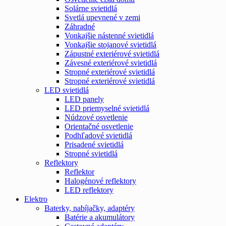
Solárne svietidlá
Svetlá upevnené v zemi
Záhradné
Vonkajšie nástenné svietidlá
Vonkajšie stojanové svietidlá
Zápustné exteriérové svietidlá
Závesné exteriérové svietidlá
Stropné exteriérové svietidlá
Stropné exteriérové svietidlá
LED svietidlá
LED panely
LED priemyselné svietidlá
Núdzové osvetlenie
Orientačné osvetlenie
Podhľadové svietidlá
Prisadené svietidlá
Stropné svietidlá
Reflektory
Reflektor
Halogénové reflektory
LED reflektory
Elektro
Baterky, nabíjačky, adaptéry
Batérie a akumulátory