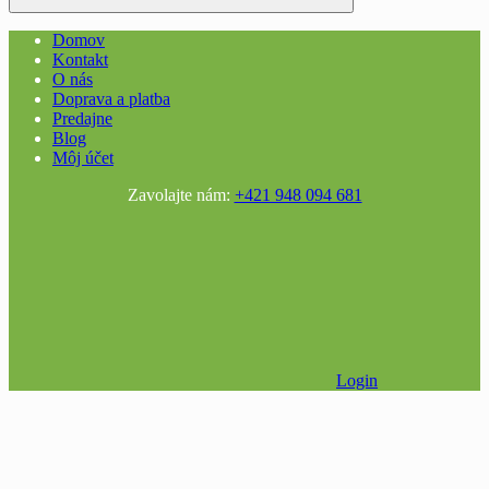
Domov
Kontakt
O nás
Doprava a platba
Predajne
Blog
Môj účet
Zavolajte nám:
+421 948 094 681
Login