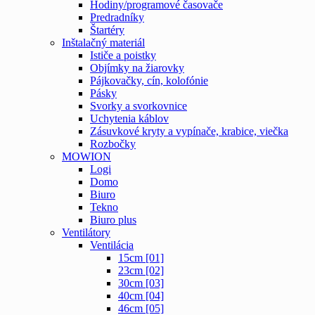
Hodiny/programové časovače
Predradníky
Štartéry
Inštalačný materiál
Ističe a poistky
Objímky na žiarovky
Pájkovačky, cín, kolofónie
Pásky
Svorky a svorkovnice
Uchytenia káblov
Zásuvkové kryty a vypínače, krabice, viečka
Rozbočky
MOWION
Logi
Domo
Biuro
Tekno
Biuro plus
Ventilátory
Ventilácia
15cm [01]
23cm [02]
30cm [03]
40cm [04]
46cm [05]