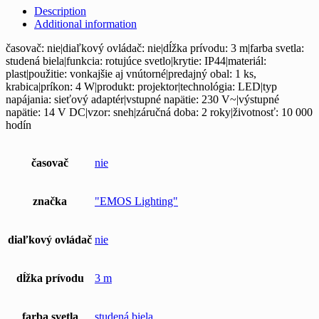
Description
Additional information
časovač: nie|diaľkový ovládač: nie|dĺžka prívodu: 3 m|farba svetla:
studená biela|funkcia: rotujúce svetlo|krytie: IP44|materiál:
plast|použitie: vonkajšie aj vnútorné|predajný obal: 1 ks,
krabica|príkon: 4 W|produkt: projektor|technológia: LED|typ
napájania: sieťový adaptér|vstupné napätie: 230 V~|výstupné
napätie: 14 V DC|vzor: sneh|záručná doba: 2 roky|životnosť: 10 000
hodín
časovač
nie
značka
"EMOS Lighting"
diaľkový ovládač
nie
dĺžka prívodu
3 m
farba svetla
studená biela