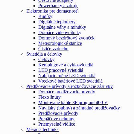
Cestovné adaptéry
Powerbanky a zdroje
Elektronika pre domácnosť
Budíky
Digitálne teplomery
Digitálne váhy a minútky
Domáce videovrátniky
Domový bezdrôtový zvonček
Meteorologické stanice
Čističe vzduchu
Svietidlá a čelovky
Čelovky
Kempingové a cyklosvietidlá
LED pracovné svietidlá
Nabíjacie ručné LED svietidlá
Vreckové batériové LED svietidlá
Predlžovacie prívody a rozbočovacie zásuvky
Domáce predlžovacie prívody
Flexo šnúry
Montované káble 3F program 400 V
Navijáky (bubny) a záhradné predlžovačky
Predlžovacie prívody
Prepäťové ochrany
Priemyselné vidlice
Meracia technika