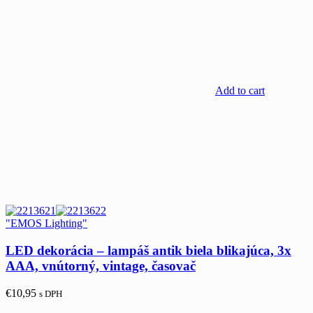
Add to cart
"EMOS Lighting"
LED dekorácia – lampáš antik biela blikajúca, 3x
AAA, vnútorný, vintage, časovač
€
10,95
s DPH