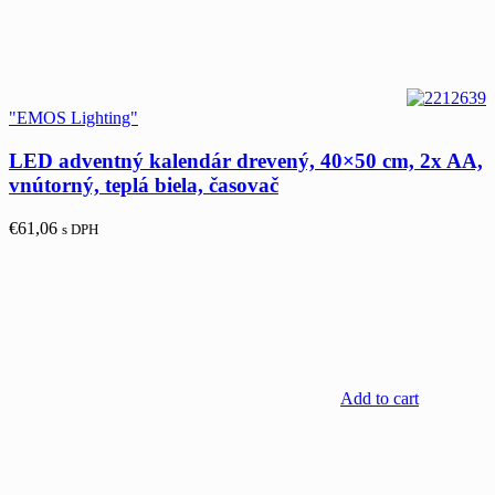
"EMOS Lighting"
LED adventný kalendár drevený, 40×50 cm, 2x AA,
vnútorný, teplá biela, časovač
€
61,06
s DPH
Add to cart