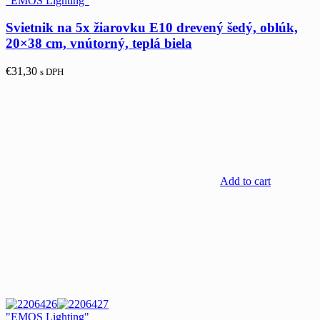
"EMOS Lighting"
Svietnik na 5x žiarovku E10 drevený šedý, oblúk,
20×38 cm, vnútorný, teplá biela
€
31,30
s DPH
Add to cart
"EMOS Lighting"