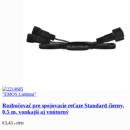
"EMOS Lighting"
Rozbočovač pre spojovacie reťaze Standard čierny,
0,5 m, vonkajší aj vnútorný
€
3,43
s DPH