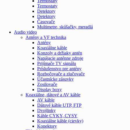
Termostaty
Termostaty
Detektory
Detektory
Časovače
Multimetre, skúšačky, meradlá
Audio video
Antény a VF technika
Antény
Koaxiálne káble
Konzoly a držiaky antén
Napájacie anténne zdroje
Prijímače TV signálu
Príslušenstvo pre antény
Rozbočovače a zlučovače
Účastnícke zásuvky
Zosilovače
Display boxy
Koaxiálne, dátové a AV káble
AV káble
Dátové káble UTP, FTP
Dvojlinky
Káble CYKY, CYSY
Koaxiálne káble (cievky)
Konektory