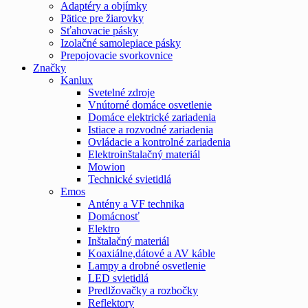
Adaptéry a objímky
Pätice pre žiarovky
Sťahovacie pásky
Izolačné samolepiace pásky
Prepojovacie svorkovnice
Značky
Kanlux
Svetelné zdroje
Vnútorné domáce osvetlenie
Domáce elektrické zariadenia
Istiace a rozvodné zariadenia
Ovládacie a kontrolné zariadenia
Elektroinštalačný materiál
Mowion
Technické svietidlá
Emos
Antény a VF technika
Domácnosť
Elektro
Inštalačný materiál
Koaxiálne,dátové a AV káble
Lampy a drobné osvetlenie
LED svietidlá
Predlžovačky a rozbočky
Reflektory