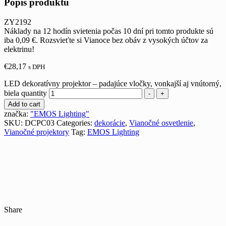
Popis produktu
ZY2192
Náklady na 12 hodín svietenia počas 10 dní pri tomto produkte sú
iba 0,09 €. Rozsvieťte si Vianoce bez obáv z vysokých účtov za
elektrinu!
€
28,17
s DPH
LED dekoratívny projektor – padajúce vločky, vonkajší aj vnútorný,
biela quantity
-
+
Add to cart
značka:
"EMOS Lighting"
SKU:
DCPC03
Categories:
dekorácie
,
Vianočné osvetlenie
,
Vianočné projektory
Tag:
EMOS Lighting
Share