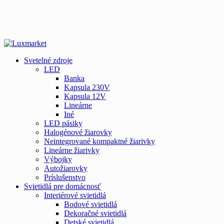
Svetelné zdroje
LED
Banka
Kapsula 230V
Kapsula 12V
Lineárne
Iné
LED pásiky
Halogénové žiarovky
Neintegrované kompaktné žiarivky
Lineárne žiarivky
Výbojky
Autožiarovky
Príslušenstvo
Svietidlá pre domácnosť
Interiérové svietidlá
Bodové svietidlá
Dekoračné svietidlá
Detské svietidlá