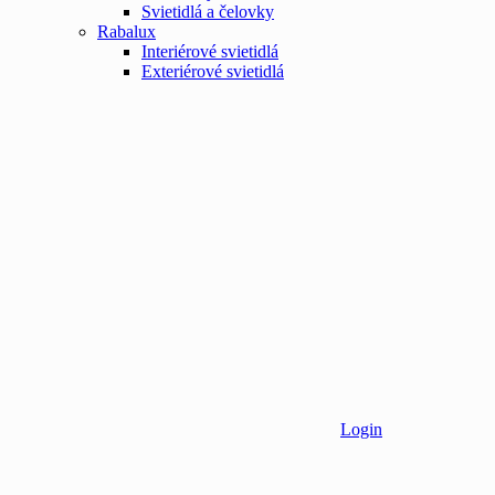
Svietidlá a čelovky
Rabalux
Interiérové svietidlá
Exteriérové svietidlá
Login