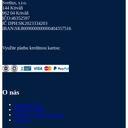
Svetlux, s.r.o.
144 Kriváň
962 04 Kriváň
IČO:46352597
IČ DPH:SK2023334203
IBAN:SK8009000000000404357516
Využite platbu kreditnou kartou:
O nás
Kontaktujte nás
Doprava a platba
Predajne a otváracie hodiny
Novinky