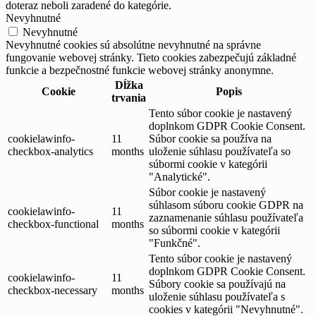
doteraz neboli zaradené do kategórie.
Nevyhnutné
Nevyhnutné
Nevyhnutné cookies sú absolútne nevyhnutné na správne
fungovanie webovej stránky. Tieto cookies zabezpečujú základné
funkcie a bezpečnostné funkcie webovej stránky anonymne.
Dĺžka
Cookie
Popis
trvania
Tento súbor cookie je nastavený
doplnkom GDPR Cookie Consent.
cookielawinfo-
11
Súbor cookie sa používa na
checkbox-analytics
months
uloženie súhlasu používateľa so
súbormi cookie v kategórii
"Analytické".
Súbor cookie je nastavený
súhlasom súboru cookie GDPR na
cookielawinfo-
11
zaznamenanie súhlasu používateľa
checkbox-functional
months
so súbormi cookie v kategórii
"Funkčné".
Tento súbor cookie je nastavený
doplnkom GDPR Cookie Consent.
cookielawinfo-
11
Súbory cookie sa používajú na
checkbox-necessary
months
uloženie súhlasu používateľa s
cookies v kategórii "Nevyhnutné".