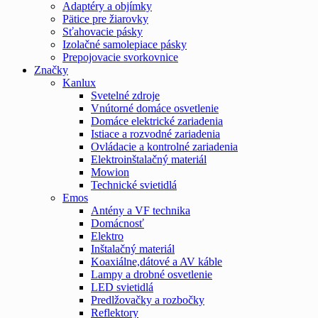
Adaptéry a objímky
Pätice pre žiarovky
Sťahovacie pásky
Izolačné samolepiace pásky
Prepojovacie svorkovnice
Značky
Kanlux
Svetelné zdroje
Vnútorné domáce osvetlenie
Domáce elektrické zariadenia
Istiace a rozvodné zariadenia
Ovládacie a kontrolné zariadenia
Elektroinštalačný materiál
Mowion
Technické svietidlá
Emos
Antény a VF technika
Domácnosť
Elektro
Inštalačný materiál
Koaxiálne,dátové a AV káble
Lampy a drobné osvetlenie
LED svietidlá
Predlžovačky a rozbočky
Reflektory