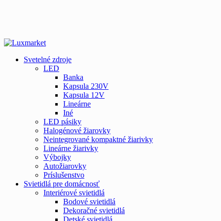
Svetelné zdroje
LED
Banka
Kapsula 230V
Kapsula 12V
Lineárne
Iné
LED pásiky
Halogénové žiarovky
Neintegrované kompaktné žiarivky
Lineárne žiarivky
Výbojky
Autožiarovky
Príslušenstvo
Svietidlá pre domácnosť
Interiérové svietidlá
Bodové svietidlá
Dekoračné svietidlá
Detské svietidlá