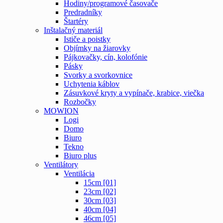
Hodiny/programové časovače
Predradníky
Štartéry
Inštalačný materiál
Ističe a poistky
Objímky na žiarovky
Pájkovačky, cín, kolofónie
Pásky
Svorky a svorkovnice
Uchytenia káblov
Zásuvkové kryty a vypínače, krabice, viečka
Rozbočky
MOWION
Logi
Domo
Biuro
Tekno
Biuro plus
Ventilátory
Ventilácia
15cm [01]
23cm [02]
30cm [03]
40cm [04]
46cm [05]