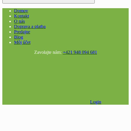
Domov
Kontakt
O nás
Doprava a platba
Predajne
Blog
Môj účet
Zavolajte nám:
+421 948 094 681
Login