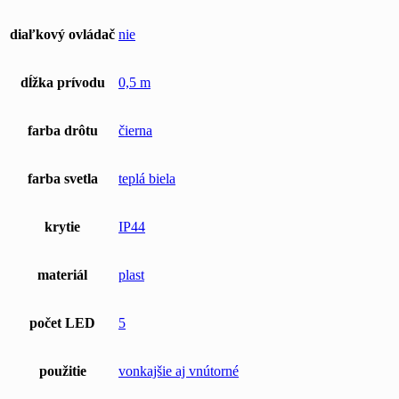
diaľkový ovládač
nie
dĺžka prívodu
0,5 m
farba drôtu
čierna
farba svetla
teplá biela
krytie
IP44
materiál
plast
počet LED
5
použitie
vonkajšie aj vnútorné