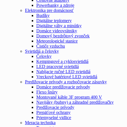
Cestovné adaptéry
Powerbanky a zdroje
Elektronika pre domácnosť
Budíky
Digitálne teplomery
Digitálne váhy a minútky
Domáce videovrátniky
Domový bezdrôtový zvonček
Meteorologické stanice
Čističe vzduchu
Svietidlá a čelovky
Čelovky
Kempingové a cyklosvietidlá
LED pracovné svietidlá
Nabíjacie ručné LED svietidlá
Vreckové batériové LED svietidlá
Predlžovacie prívody a rozbočovacie zásuvky
Domáce predlžovacie prívody
Flexo šnúry
Montované káble 3F program 400 V
Navijáky (bubny) a záhradné predlžovačky
Predlžovacie prívody
Prepäťové ochrany
Priemyselné vidlice
Meracia technika