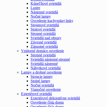
Kúpeľňové svietidlá
Lustre
Nástenné svietidlá
Nočné lampy
Osvetlenie kuchynskej linky
Stojanové svietidlá
Stolové svietidlá
Stropné svietidlá
Svietidlá nad obrazy
Závesné svietidlá
Zápustné svietidlá
Vnútorné domáce osvetlenie
Stropné svietidlá
Svietidlá nástenné-stropné
Svietidlá nástenné
Nábytkové svietidlá
Lampy a drobné osvetlenie
Stojacie lampy
Stolné lampy
Nočné svietidlá
Vianočné osvetlenie
Exteriérové svietidlá
Exteriérové dekoratívne svietidlá
Osvetlenie čísla domu
Osvetlenie čísla domu