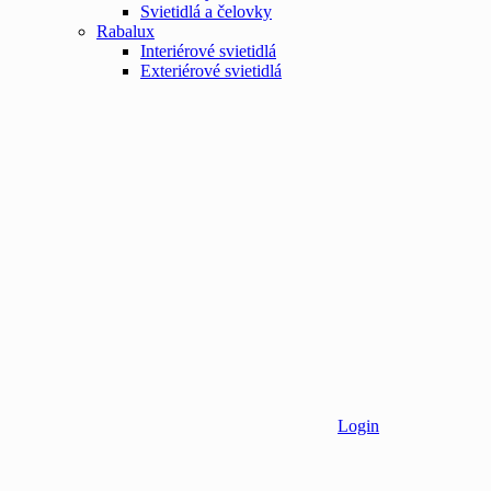
Svietidlá a čelovky
Rabalux
Interiérové svietidlá
Exteriérové svietidlá
Login