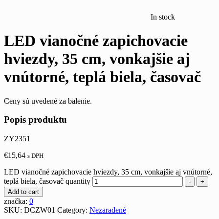
In stock
LED vianočné zapichovacie
hviezdy, 35 cm, vonkajšie aj
vnútorné, teplá biela, časovač
Ceny sú uvedené za balenie.
Popis produktu
ZY2351
€
15,64
s DPH
LED vianočné zapichovacie hviezdy, 35 cm, vonkajšie aj vnútorné,
teplá biela, časovač quantity
-
+
Add to cart
značka:
0
SKU:
DCZW01
Category:
Nezaradené