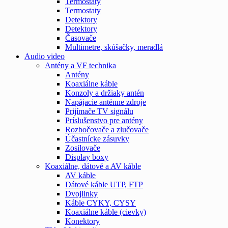
Termostaty
Termostaty
Detektory
Detektory
Časovače
Multimetre, skúšačky, meradlá
Audio video
Antény a VF technika
Antény
Koaxiálne káble
Konzoly a držiaky antén
Napájacie anténne zdroje
Prijímače TV signálu
Príslušenstvo pre antény
Rozbočovače a zlučovače
Účastnícke zásuvky
Zosilovače
Display boxy
Koaxiálne, dátové a AV káble
AV káble
Dátové káble UTP, FTP
Dvojlinky
Káble CYKY, CYSY
Koaxiálne káble (cievky)
Konektory