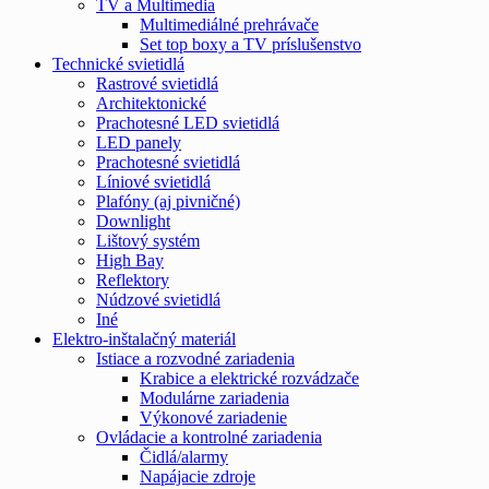
TV a Multimedia
Multimediálné prehrávače
Set top boxy a TV príslušenstvo
Technické svietidlá
Rastrové svietidlá
Architektonické
Prachotesné LED svietidlá
LED panely
Prachotesné svietidlá
Líniové svietidlá
Plafóny (aj pivničné)
Downlight
Lištový systém
High Bay
Reflektory
Núdzové svietidlá
Iné
Elektro-inštalačný materiál
Istiace a rozvodné zariadenia
Krabice a elektrické rozvádzače
Modulárne zariadenia
Výkonové zariadenie
Ovládacie a kontrolné zariadenia
Čidlá/alarmy
Napájacie zdroje