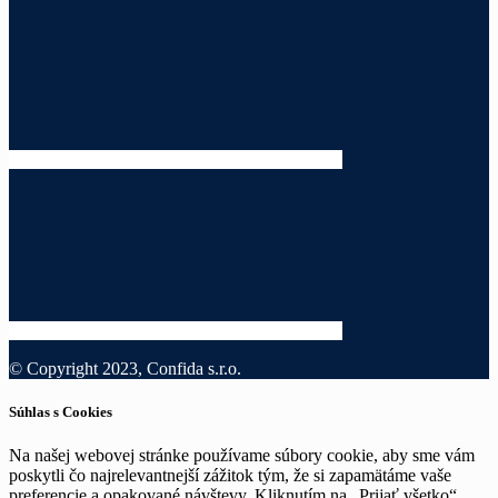
© Copyright 2023, Confida s.r.o.
Súhlas s Cookies
Na našej webovej stránke používame súbory cookie, aby sme vám
poskytli čo najrelevantnejší zážitok tým, že si zapamätáme vaše
preferencie a opakované návštevy. Kliknutím na „Prijať všetko“