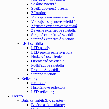
Solárne svietidlá
Svetlá upevnené v zemi
Záhradné
Vonkajšie nástenné svietidlá
Vonkajšie stojanové svietidlá
Zápustné exteriérové svietidlá
Závesné exteriérové svietidlá
Stropné exteriérové svietidlá
Stropné exteriérové svietidlá
LED svietidlá
LED panely
LED priemyselné svietidlá
Núdzové osvetlenie
Orientačné osvetlenie
Podhľadové svietidlá
Prisadené svietidlá
Stropné svietidlá
Reflektory
Reflektor
Halogénové reflektory
LED reflektory
Elektro
Baterky, nabíjačky, adaptéry
Batérie a akumulátory