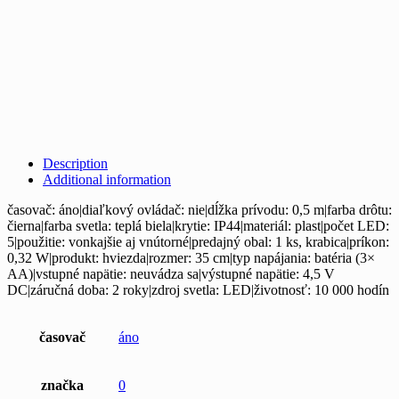
Description
Additional information
časovač: áno|diaľkový ovládač: nie|dĺžka prívodu: 0,5 m|farba drôtu:
čierna|farba svetla: teplá biela|krytie: IP44|materiál: plast|počet LED:
5|použitie: vonkajšie aj vnútorné|predajný obal: 1 ks, krabica|príkon:
0,32 W|produkt: hviezda|rozmer: 35 cm|typ napájania: batéria (3×
AA)|vstupné napätie: neuvádza sa|výstupné napätie: 4,5 V
DC|záručná doba: 2 roky|zdroj svetla: LED|životnosť: 10 000 hodín
časovač
áno
značka
0