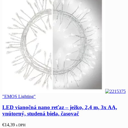
"EMOS Lighting"
LED vianočná nano reťaz – ježko, 2,4 m, 3x AA,
vnútorný, studená biela, časovač
€
14,39
s DPH