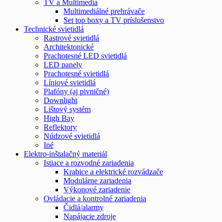
TV a Multimedia
Multimediálné prehrávače
Set top boxy a TV príslušenstvo
Technické svietidlá
Rastrové svietidlá
Architektonické
Prachotesné LED svietidlá
LED panely
Prachotesné svietidlá
Líniové svietidlá
Plafóny (aj pivničné)
Downlight
Lištový systém
High Bay
Reflektory
Núdzové svietidlá
Iné
Elektro-inštalačný materiál
Istiace a rozvodné zariadenia
Krabice a elektrické rozvádzače
Modulárne zariadenia
Výkonové zariadenie
Ovládacie a kontrolné zariadenia
Čidlá/alarmy
Napájacie zdroje