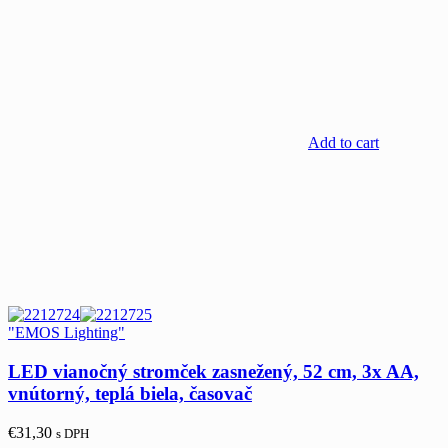
Add to cart
"EMOS Lighting"
LED vianočný stromček zasnežený, 52 cm, 3x AA,
vnútorný, teplá biela, časovač
€
31,30
s DPH