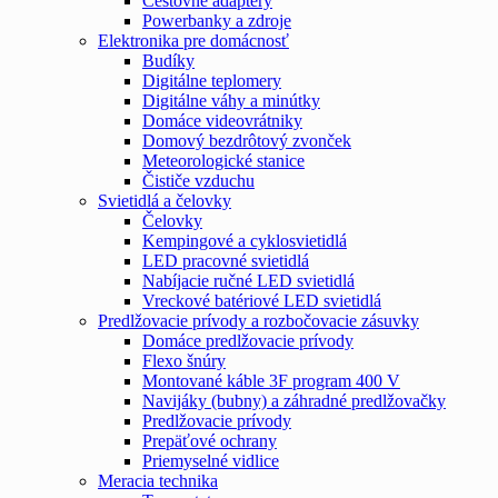
Cestovné adaptéry
Powerbanky a zdroje
Elektronika pre domácnosť
Budíky
Digitálne teplomery
Digitálne váhy a minútky
Domáce videovrátniky
Domový bezdrôtový zvonček
Meteorologické stanice
Čističe vzduchu
Svietidlá a čelovky
Čelovky
Kempingové a cyklosvietidlá
LED pracovné svietidlá
Nabíjacie ručné LED svietidlá
Vreckové batériové LED svietidlá
Predlžovacie prívody a rozbočovacie zásuvky
Domáce predlžovacie prívody
Flexo šnúry
Montované káble 3F program 400 V
Navijáky (bubny) a záhradné predlžovačky
Predlžovacie prívody
Prepäťové ochrany
Priemyselné vidlice
Meracia technika