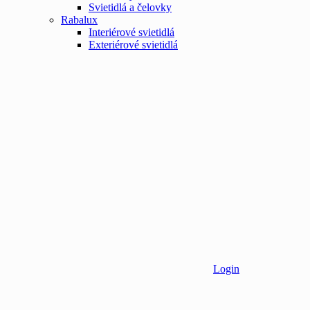
Svietidlá a čelovky
Rabalux
Interiérové svietidlá
Exteriérové svietidlá
Login