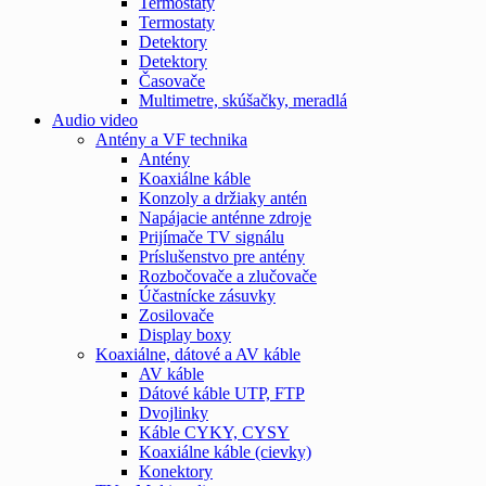
Termostaty
Termostaty
Detektory
Detektory
Časovače
Multimetre, skúšačky, meradlá
Audio video
Antény a VF technika
Antény
Koaxiálne káble
Konzoly a držiaky antén
Napájacie anténne zdroje
Prijímače TV signálu
Príslušenstvo pre antény
Rozbočovače a zlučovače
Účastnícke zásuvky
Zosilovače
Display boxy
Koaxiálne, dátové a AV káble
AV káble
Dátové káble UTP, FTP
Dvojlinky
Káble CYKY, CYSY
Koaxiálne káble (cievky)
Konektory