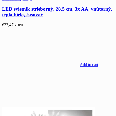
LED svietnik strieborný, 28,5 cm, 3x AA, vnútorný,
teplá biela, časovač
€
23,47
s DPH
Add to cart