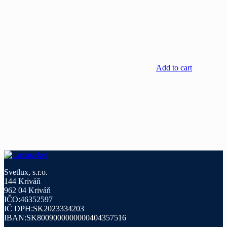
Add to cart
Svetlux, s.r.o.
144 Kriváň
962 04 Kriváň
IČO:46352597
IČ DPH:SK2023334203
IBAN:SK8009000000000404357516