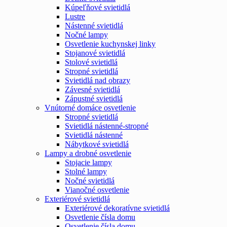
Kúpeľňové svietidlá
Lustre
Nástenné svietidlá
Nočné lampy
Osvetlenie kuchynskej linky
Stojanové svietidlá
Stolové svietidlá
Stropné svietidlá
Svietidlá nad obrazy
Závesné svietidlá
Zápustné svietidlá
Vnútorné domáce osvetlenie
Stropné svietidlá
Svietidlá nástenné-stropné
Svietidlá nástenné
Nábytkové svietidlá
Lampy a drobné osvetlenie
Stojacie lampy
Stolné lampy
Nočné svietidlá
Vianočné osvetlenie
Exteriérové svietidlá
Exteriérové dekoratívne svietidlá
Osvetlenie čísla domu
Osvetlenie čísla domu