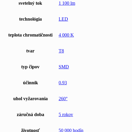
svetelný tok
1 100 lm
technológia
LED
teplota chromatičnosti
4 000 K
tvar
T8
typ čipov
SMD
účinník
0.93
uhol vyžarovania
260°
záručná doba
5 rokov
životnosť
50 000 hodín