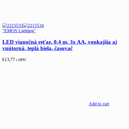
"EMOS Lighting"
LED vianočná reťaz, 8,4 m, 3x AA, vonkajšia aj
vnútorná, teplá biela, časovač
€
13,77
s DPH
Add to cart