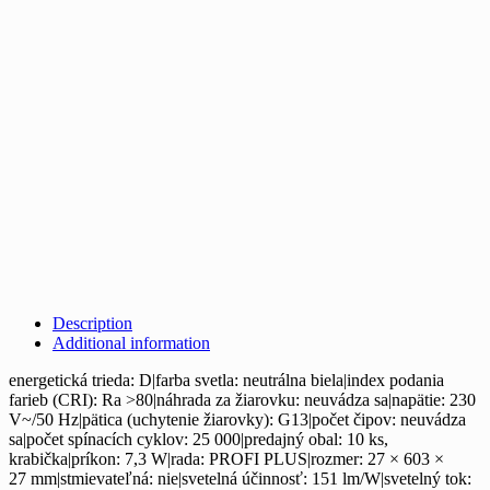
Description
Additional information
energetická trieda: D|farba svetla: neutrálna biela|index podania
farieb (CRI): Ra >80|náhrada za žiarovku: neuvádza sa|napätie: 230
V~/50 Hz|pätica (uchytenie žiarovky): G13|počet čipov: neuvádza
sa|počet spínacích cyklov: 25 000|predajný obal: 10 ks,
krabička|príkon: 7,3 W|rada: PROFI PLUS|rozmer: 27 × 603 ×
27 mm|stmievateľná: nie|svetelná účinnosť: 151 lm/W|svetelný tok: