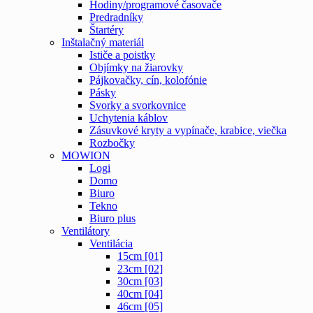
Hodiny/programové časovače
Predradníky
Štartéry
Inštalačný materiál
Ističe a poistky
Objímky na žiarovky
Pájkovačky, cín, kolofónie
Pásky
Svorky a svorkovnice
Uchytenia káblov
Zásuvkové kryty a vypínače, krabice, viečka
Rozbočky
MOWION
Logi
Domo
Biuro
Tekno
Biuro plus
Ventilátory
Ventilácia
15cm [01]
23cm [02]
30cm [03]
40cm [04]
46cm [05]