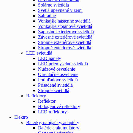
Solárne svietidlá
Svetlá upevnené v zemi
Záhradné
Vonkajšie nástenné svietidlá
Vonkajšie stojanové svietidlá
Zápustné exteriérové svietidlá
Závesné exteriérové svietidlá
Stropné exteriérové svietidlá
Stropné exteriérové svietidlá
LED svietidlá
LED panely
LED priemyselné svietidlá
Núdzové osvetlenie
Orientačné osvetlenie
Podhľadové svietidlá
Prisadené svietidlá
Stropné svietidlá
Reflektory
Reflektor
Halogénové reflektory
LED reflektory
Elektro
Baterky, nabíjačky, adaptéry
Batérie a akumulátory