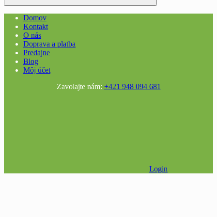
Domov
Kontakt
O nás
Doprava a platba
Predajne
Blog
Môj účet
Zavolajte nám:
+421 948 094 681
Login