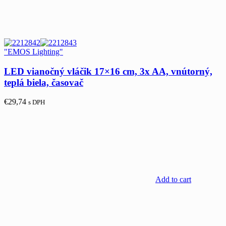
"EMOS Lighting"
LED vianočný vláčik 17×16 cm, 3x AA, vnútorný,
teplá biela, časovač
€
29,74
s DPH
Add to cart