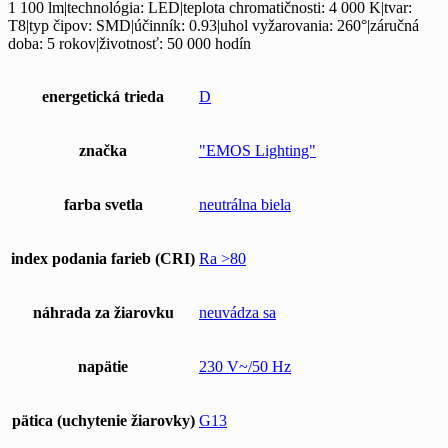
1 100 lm|technológia: LED|teplota chromatičnosti: 4 000 K|tvar:
T8|typ čipov: SMD|účinník: 0.93|uhol vyžarovania: 260°|záručná
doba: 5 rokov|životnosť: 50 000 hodín
energetická trieda
D
značka
"EMOS Lighting"
farba svetla
neutrálna biela
index podania farieb (CRI)
Ra >80
náhrada za žiarovku
neuvádza sa
napätie
230 V~/50 Hz
pätica (uchytenie žiarovky)
G13