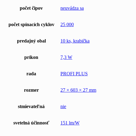
počet čipov
neuvádza sa
počet spínacích cyklov
25 000
predajný obal
10 ks, krabička
príkon
7,3 W
rada
PROFI PLUS
rozmer
27 × 603 × 27 mm
stmievateľná
nie
svetelná účinnosť
151 lm/W