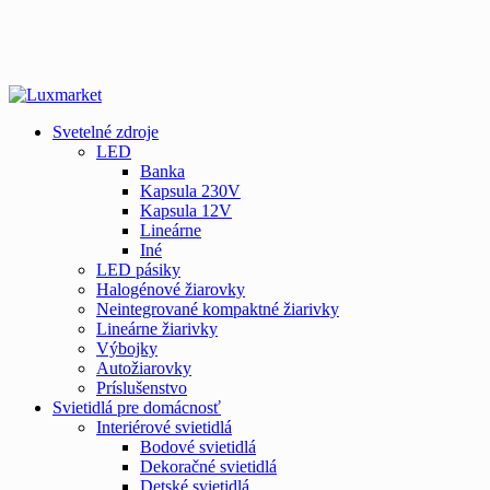
Svetelné zdroje
LED
Banka
Kapsula 230V
Kapsula 12V
Lineárne
Iné
LED pásiky
Halogénové žiarovky
Neintegrované kompaktné žiarivky
Lineárne žiarivky
Výbojky
Autožiarovky
Príslušenstvo
Svietidlá pre domácnosť
Interiérové svietidlá
Bodové svietidlá
Dekoračné svietidlá
Detské svietidlá