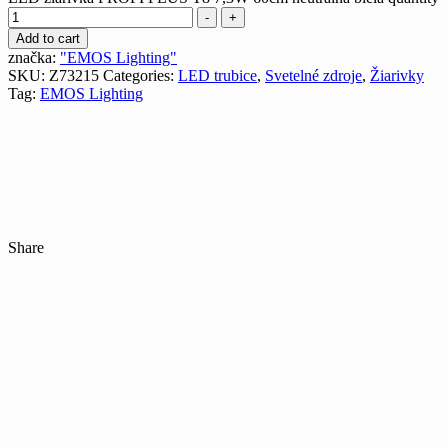
-
+
Add to cart
značka:
"EMOS Lighting"
SKU:
Z73215
Categories:
LED trubice
,
Svetelné zdroje
,
Žiarivky
Tag:
EMOS Lighting
Share