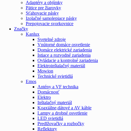
Adaptéry a objímky
Pätice pre žiarovky
Sťahovacie pásky
Izolačné samolepiace pásky
Prepojovacie svorkovnice
Značky
Kanlux
Svetelné zdroje
Vnútorné domáce osvetlenie
Domáce elektrické zariadenia
Istiace a rozvodné zariadenia
Ovládacie a kontrolné zariadenia
Elektroinštalačný materiál
Mowion
Technické svietidlá
Emos
Antény a VF technika
Domácnosť
Elektro
Inštalačný materiál
Koaxiálne,dátové a AV káble
Lampy a drobné osvetlenie
LED svietidlá
Predlžovačky a rozbočky
Reflektory