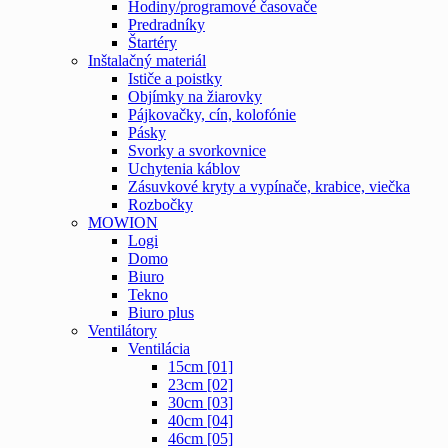
Hodiny/programové časovače
Predradníky
Štartéry
Inštalačný materiál
Ističe a poistky
Objímky na žiarovky
Pájkovačky, cín, kolofónie
Pásky
Svorky a svorkovnice
Uchytenia káblov
Zásuvkové kryty a vypínače, krabice, viečka
Rozbočky
MOWION
Logi
Domo
Biuro
Tekno
Biuro plus
Ventilátory
Ventilácia
15cm [01]
23cm [02]
30cm [03]
40cm [04]
46cm [05]