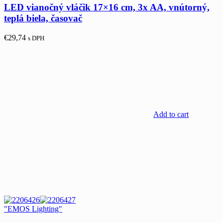
LED vianočný vláčik 17×16 cm, 3x AA, vnútorný,
teplá biela, časovač
€
29,74
s DPH
Add to cart
"EMOS Lighting"