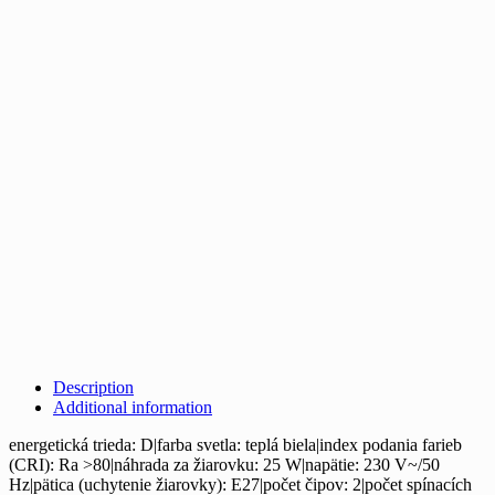
Description
Additional information
energetická trieda: D|farba svetla: teplá biela|index podania farieb
(CRI): Ra >80|náhrada za žiarovku: 25 W|napätie: 230 V~/50
Hz|pätica (uchytenie žiarovky): E27|počet čipov: 2|počet spínacích