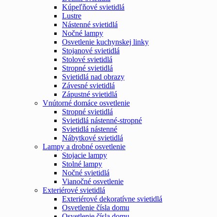
Kúpeľňové svietidlá
Lustre
Nástenné svietidlá
Nočné lampy
Osvetlenie kuchynskej linky
Stojanové svietidlá
Stolové svietidlá
Stropné svietidlá
Svietidlá nad obrazy
Závesné svietidlá
Zápustné svietidlá
Vnútorné domáce osvetlenie
Stropné svietidlá
Svietidlá nástenné-stropné
Svietidlá nástenné
Nábytkové svietidlá
Lampy a drobné osvetlenie
Stojacie lampy
Stolné lampy
Nočné svietidlá
Vianočné osvetlenie
Exteriérové svietidlá
Exteriérové dekoratívne svietidlá
Osvetlenie čísla domu
Osvetlenie čísla domu