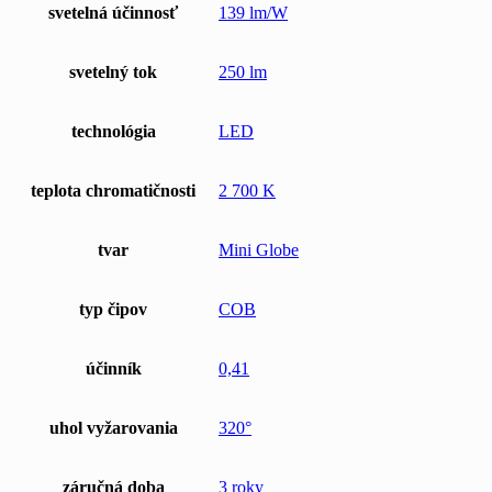
svetelná účinnosť
139 lm/W
svetelný tok
250 lm
technológia
LED
teplota chromatičnosti
2 700 K
tvar
Mini Globe
typ čipov
COB
účinník
0,41
uhol vyžarovania
320°
záručná doba
3 roky