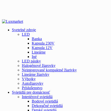
Svetelné zdroje
LED
Banka
Kapsula 230V
Kapsula 12V
Lineárne
Iné
LED pásiky
Halogénové žiarovky
Neintegrované kompaktné žiarivky
Lineárne žiarivky
Výbojky
Autožiarovky
Príslušenstvo
Svietidlá pre domácnosť
Interiérové svietidlá
Bodové svietidlá
Dekoračné svietidlá
Detské svietidlá