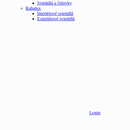
Svietidlá a čelovky
Rabalux
Interiérové svietidlá
Exteriérové svietidlá
Login