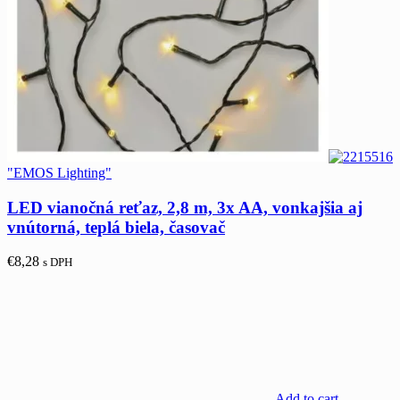
"EMOS Lighting"
LED vianočná reťaz, 2,8 m, 3x AA, vonkajšia aj
vnútorná, teplá biela, časovač
€
8,28
s DPH
Add to cart