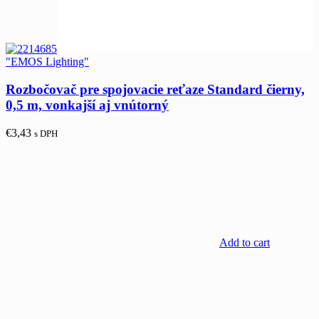
"EMOS Lighting"
Rozbočovač pre spojovacie reťaze Standard čierny,
0,5 m, vonkajší aj vnútorný
€
3,43
s DPH
Add to cart