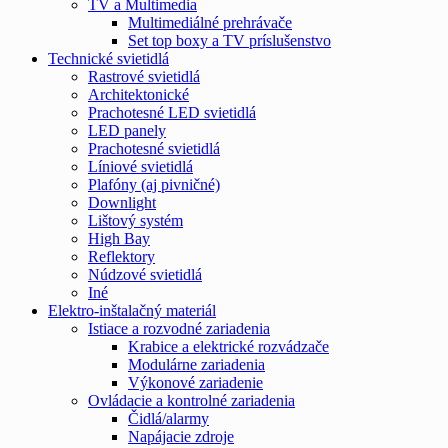
TV a Multimedia
Multimediálné prehrávače
Set top boxy a TV príslušenstvo
Technické svietidlá
Rastrové svietidlá
Architektonické
Prachotesné LED svietidlá
LED panely
Prachotesné svietidlá
Líniové svietidlá
Plafóny (aj pivničné)
Downlight
Lištový systém
High Bay
Reflektory
Núdzové svietidlá
Iné
Elektro-inštalačný materiál
Istiace a rozvodné zariadenia
Krabice a elektrické rozvádzače
Modulárne zariadenia
Výkonové zariadenie
Ovládacie a kontrolné zariadenia
Čidlá/alarmy
Napájacie zdroje