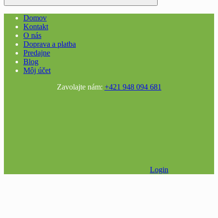
Domov
Kontakt
O nás
Doprava a platba
Predajne
Blog
Môj účet
Zavolajte nám:
+421 948 094 681
Login