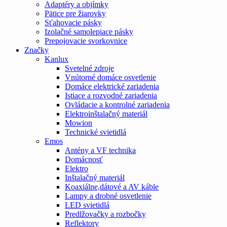
Adaptéry a objímky
Pätice pre žiarovky
Sťahovacie pásky
Izolačné samolepiace pásky
Prepojovacie svorkovnice
Značky
Kanlux
Svetelné zdroje
Vnútorné domáce osvetlenie
Domáce elektrické zariadenia
Istiace a rozvodné zariadenia
Ovládacie a kontrolné zariadenia
Elektroinštalačný materiál
Mowion
Technické svietidlá
Emos
Antény a VF technika
Domácnosť
Elektro
Inštalačný materiál
Koaxiálne,dátové a AV káble
Lampy a drobné osvetlenie
LED svietidlá
Predlžovačky a rozbočky
Reflektory