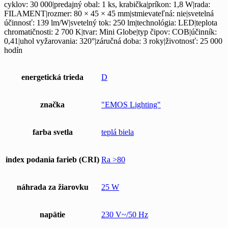
cyklov: 30 000|predajný obal: 1 ks, krabička|príkon: 1,8 W|rada:
FILAMENT|rozmer: 80 × 45 × 45 mm|stmievateľná: nie|svetelná
účinnosť: 139 lm/W|svetelný tok: 250 lm|technológia: LED|teplota
chromatičnosti: 2 700 K|tvar: Mini Globe|typ čipov: COB|účinník:
0,41|uhol vyžarovania: 320°|záručná doba: 3 roky|životnosť: 25 000
hodín
energetická trieda
D
značka
"EMOS Lighting"
farba svetla
teplá biela
index podania farieb (CRI)
Ra >80
náhrada za žiarovku
25 W
napätie
230 V~/50 Hz