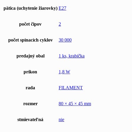
pätica (uchytenie žiarovky)
E27
počet čipov
2
počet spínacích cyklov
30 000
predajný obal
1 ks, krabička
príkon
1,8 W
rada
FILAMENT
rozmer
80 × 45 × 45 mm
stmievateľná
nie