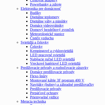
Cestovné adaptéry
Powerbanky a zdroje
Elektronika pre domácnosť
Budíky
Digitálne teplomery
Digitálne váhy a minútky
Domáce videovrátniky
Domový bezdrôtový zvonček
Meteorologické stanice
Čističe vzduchu
Svietidlá a čelovky
Čelovky
Kempingové a cyklosvietidlá
LED pracovné svietidlá
Nabíjacie ručné LED svietidlá
Vreckové batériové LED svietidlá
Predlžovacie prívody a rozbočovacie zásuvky
Domáce predlžovacie prívody
Flexo šnúry
Montované káble 3F program 400 V
Navijáky (bubny) a záhradné predlžovačky
Predlžovacie prívody
Prepäťové ochrany
Priemyselné vidlice
Meracia technika