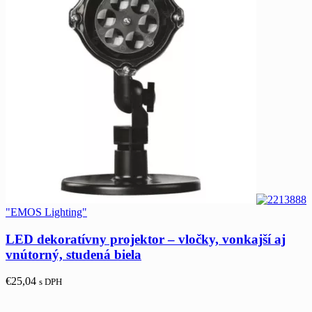
"EMOS Lighting"
LED dekoratívny projektor – vločky, vonkajší aj
vnútorný, studená biela
€
25,04
s DPH