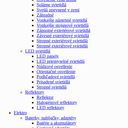
Solárne svietidlá
Svetlá upevnené v zemi
Záhradné
Vonkajšie nástenné svietidlá
Vonkajšie stojanové svietidlá
Zápustné exteriérové svietidlá
Závesné exteriérové svietidlá
Stropné exteriérové svietidlá
Stropné exteriérové svietidlá
LED svietidlá
LED panely
LED priemyselné svietidlá
Núdzové osvetlenie
Orientačné osvetlenie
Podhľadové svietidlá
Prisadené svietidlá
Stropné svietidlá
Reflektory
Reflektor
Halogénové reflektory
LED reflektory
Elektro
Baterky, nabíjačky, adaptéry
Batérie a akumulátory