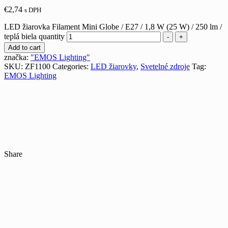
€
2,74
s DPH
LED žiarovka Filament Mini Globe / E27 / 1,8 W (25 W) / 250 lm /
teplá biela quantity
-
+
Add to cart
značka:
"EMOS Lighting"
SKU:
ZF1100
Categories:
LED žiarovky
,
Svetelné zdroje
Tag:
EMOS Lighting
Share