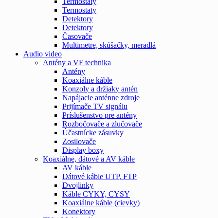
Termostaty
Termostaty
Detektory
Detektory
Časovače
Multimetre, skúšačky, meradlá
Audio video
Antény a VF technika
Antény
Koaxiálne káble
Konzoly a držiaky antén
Napájacie anténne zdroje
Prijímače TV signálu
Príslušenstvo pre antény
Rozbočovače a zlučovače
Účastnícke zásuvky
Zosilovače
Display boxy
Koaxiálne, dátové a AV káble
AV káble
Dátové káble UTP, FTP
Dvojlinky
Káble CYKY, CYSY
Koaxiálne káble (cievky)
Konektory