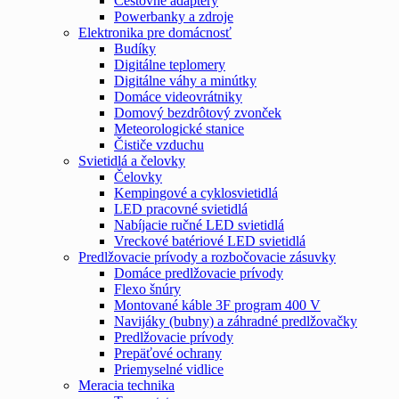
Cestovné adaptéry
Powerbanky a zdroje
Elektronika pre domácnosť
Budíky
Digitálne teplomery
Digitálne váhy a minútky
Domáce videovrátniky
Domový bezdrôtový zvonček
Meteorologické stanice
Čističe vzduchu
Svietidlá a čelovky
Čelovky
Kempingové a cyklosvietidlá
LED pracovné svietidlá
Nabíjacie ručné LED svietidlá
Vreckové batériové LED svietidlá
Predlžovacie prívody a rozbočovacie zásuvky
Domáce predlžovacie prívody
Flexo šnúry
Montované káble 3F program 400 V
Navijáky (bubny) a záhradné predlžovačky
Predlžovacie prívody
Prepäťové ochrany
Priemyselné vidlice
Meracia technika