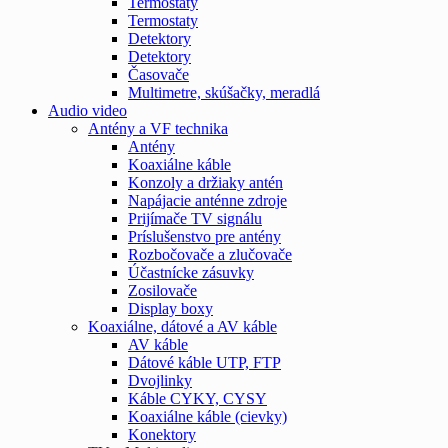
Termostaty
Termostaty
Detektory
Detektory
Časovače
Multimetre, skúšačky, meradlá
Audio video
Antény a VF technika
Antény
Koaxiálne káble
Konzoly a držiaky antén
Napájacie anténne zdroje
Prijímače TV signálu
Príslušenstvo pre antény
Rozbočovače a zlučovače
Účastnícke zásuvky
Zosilovače
Display boxy
Koaxiálne, dátové a AV káble
AV káble
Dátové káble UTP, FTP
Dvojlinky
Káble CYKY, CYSY
Koaxiálne káble (cievky)
Konektory