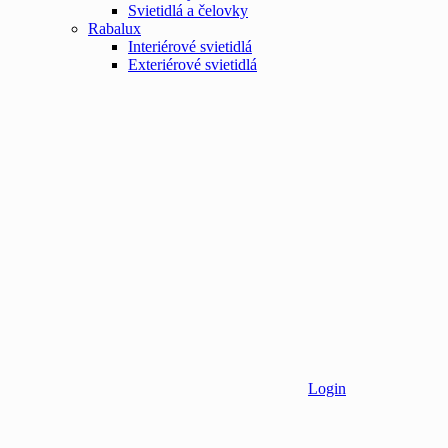
Svietidlá a čelovky
Rabalux
Interiérové svietidlá
Exteriérové svietidlá
Login