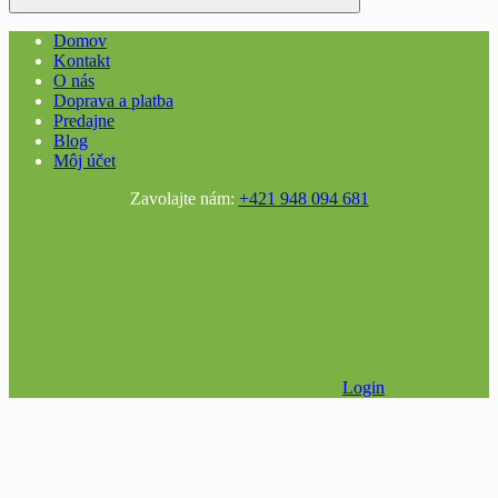
Domov
Kontakt
O nás
Doprava a platba
Predajne
Blog
Môj účet
Zavolajte nám:
+421 948 094 681
Login