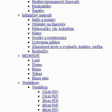
Hodiny/programové časovače
Predradníky
Štartéry
Inštalačný materiál
Ističe a poistky
Objímky na žiarovky
Pájkovačky, cín, kolofónie
Pásky
Svorky a svorkovnice
Uchytenia káblov
Zásuvkové kryty a vypínače, krabice, viečka
Rozbočky
MOWION
Logi
Domo
Biuro
Tekno
Biuro plus
Ventilátory
Ventilácia
15cm [01]
23cm [02]
30cm [03]
40cm [04]
46cm [05]