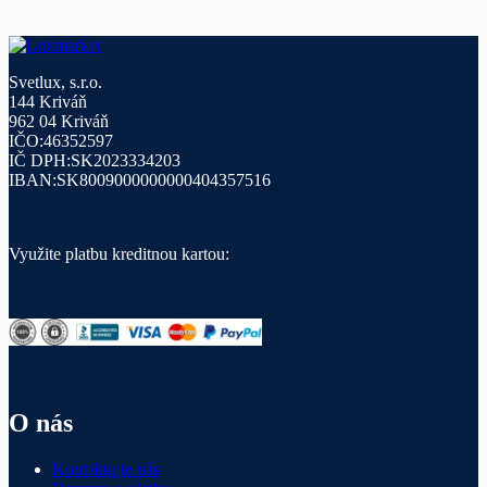
Svetlux, s.r.o.
144 Kriváň
962 04 Kriváň
IČO:46352597
IČ DPH:SK2023334203
IBAN:SK8009000000000404357516
Využite platbu kreditnou kartou:
O nás
Kontaktujte nás