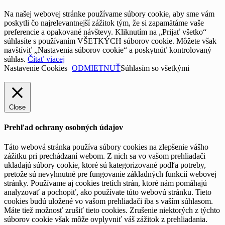
Na našej webovej stránke používame súbory cookie, aby sme vám
poskytli čo najrelevantnejší zážitok tým, že si zapamätáme vaše
preferencie a opakované návštevy. Kliknutím na „Prijať všetko“
súhlasíte s používaním VŠETKÝCH súborov cookie. Môžete však
navštíviť „Nastavenia súborov cookie“ a poskytnúť kontrolovaný
súhlas.
Čítať viacej
Nastavenie Cookies
ODMIETNUŤ
Súhlasím so všetkými
Close
Prehľad ochrany osobných údajov
Táto webová stránka používa súbory cookies na zlepšenie vášho
zážitku pri prechádzaní webom. Z nich sa vo vašom prehliadači
ukladajú súbory cookie, ktoré sú kategorizované podľa potreby,
pretože sú nevyhnutné pre fungovanie základných funkcií webovej
stránky. Používame aj cookies tretích strán, ktoré nám pomáhajú
analyzovať a pochopiť, ako používate túto webovú stránku. Tieto
cookies budú uložené vo vašom prehliadači iba s vaším súhlasom.
Máte tiež možnosť zrušiť tieto cookies. Zrušenie niektorých z týchto
súborov cookie však môže ovplyvniť váš zážitok z prehliadania.