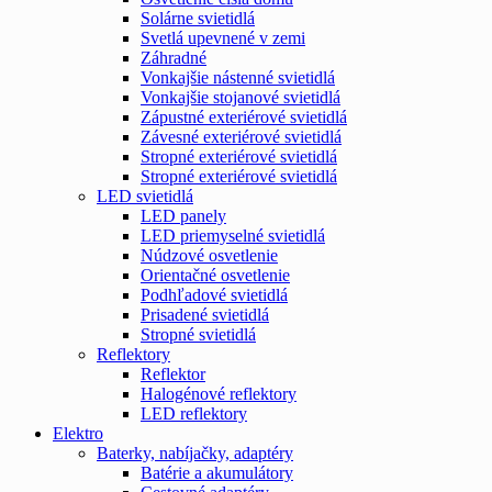
Solárne svietidlá
Svetlá upevnené v zemi
Záhradné
Vonkajšie nástenné svietidlá
Vonkajšie stojanové svietidlá
Zápustné exteriérové svietidlá
Závesné exteriérové svietidlá
Stropné exteriérové svietidlá
Stropné exteriérové svietidlá
LED svietidlá
LED panely
LED priemyselné svietidlá
Núdzové osvetlenie
Orientačné osvetlenie
Podhľadové svietidlá
Prisadené svietidlá
Stropné svietidlá
Reflektory
Reflektor
Halogénové reflektory
LED reflektory
Elektro
Baterky, nabíjačky, adaptéry
Batérie a akumulátory