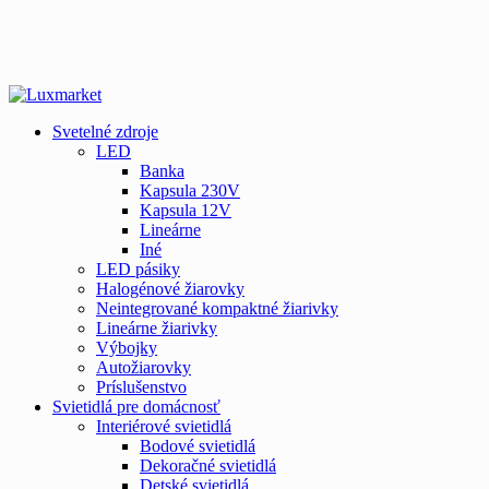
Svetelné zdroje
LED
Banka
Kapsula 230V
Kapsula 12V
Lineárne
Iné
LED pásiky
Halogénové žiarovky
Neintegrované kompaktné žiarivky
Lineárne žiarivky
Výbojky
Autožiarovky
Príslušenstvo
Svietidlá pre domácnosť
Interiérové svietidlá
Bodové svietidlá
Dekoračné svietidlá
Detské svietidlá