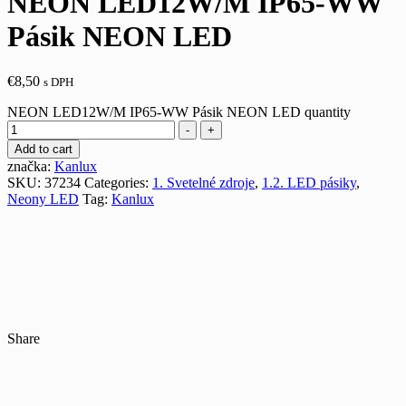
NEON LED12W/M IP65-WW
Pásik NEON LED
€
8,50
s DPH
NEON LED12W/M IP65-WW Pásik NEON LED quantity
-
+
Add to cart
značka:
Kanlux
SKU:
37234
Categories:
1. Svetelné zdroje
,
1.2. LED pásiky
,
Neony LED
Tag:
Kanlux
Share