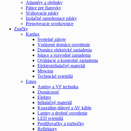
Adaptéry a objímky
Pätice pre žiarovky
Sťahovacie pásky
Izolačné samolepiace pásky
Prepojovacie svorkovnice
Značky
Kanlux
Svetelné zdroje
Vnútorné domáce osvetlenie
Domáce elektrické zariadenia
Istiace a rozvodné zariadenia
Ovládacie a kontrolné zariadenia
Elektroinštalačný materiál
Mowion
Technické svietidlá
Emos
Antény a VF technika
Domácnosť
Elektro
Inštalačný materiál
Koaxiálne,dátové a AV káble
Lampy a drobné osvetlenie
LED svietidlá
Predlžovačky a rozbočky
Reflektory