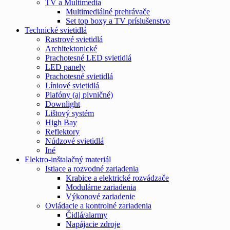
TV a Multimedia
Multimediálné prehrávače
Set top boxy a TV príslušenstvo
Technické svietidlá
Rastrové svietidlá
Architektonické
Prachotesné LED svietidlá
LED panely
Prachotesné svietidlá
Líniové svietidlá
Plafóny (aj pivničné)
Downlight
Lištový systém
High Bay
Reflektory
Núdzové svietidlá
Iné
Elektro-inštalačný materiál
Istiace a rozvodné zariadenia
Krabice a elektrické rozvádzače
Modulárne zariadenia
Výkonové zariadenie
Ovládacie a kontrolné zariadenia
Čidlá/alarmy
Napájacie zdroje