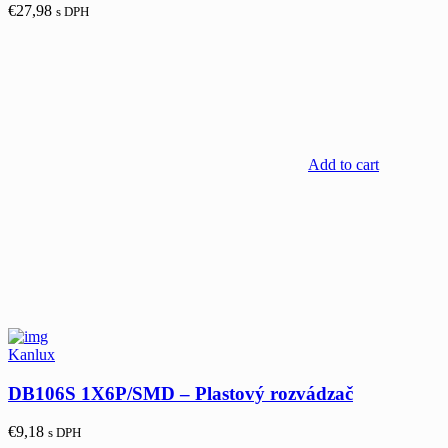
€
27,98
s DPH
Add to cart
Kanlux
DB106S 1X6P/SMD – Plastový rozvádzač
€
9,18
s DPH