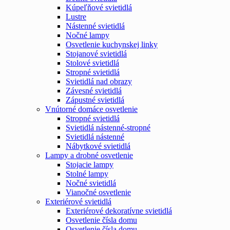
Kúpeľňové svietidlá
Lustre
Nástenné svietidlá
Nočné lampy
Osvetlenie kuchynskej linky
Stojanové svietidlá
Stolové svietidlá
Stropné svietidlá
Svietidlá nad obrazy
Závesné svietidlá
Zápustné svietidlá
Vnútorné domáce osvetlenie
Stropné svietidlá
Svietidlá nástenné-stropné
Svietidlá nástenné
Nábytkové svietidlá
Lampy a drobné osvetlenie
Stojacie lampy
Stolné lampy
Nočné svietidlá
Vianočné osvetlenie
Exteriérové svietidlá
Exteriérové dekoratívne svietidlá
Osvetlenie čísla domu
Osvetlenie čísla domu