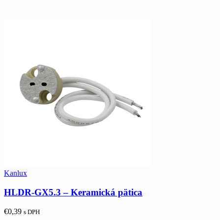
Kanlux
HLDR-GX5.3 – Keramická pätica
€
0,39
s DPH