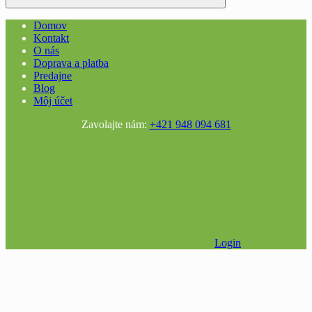
Domov
Kontakt
O nás
Doprava a platba
Predajne
Blog
Môj účet
Zavolajte nám:
+421 948 094 681
Login