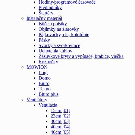
Hodiny/programové časovače
Predradníky
Štartéry
Inštalačný materiál
Ističe a poistky
Objímky na žiarovky
Pájkovačky, cín, kolofónie
Pásky
Svorky a svorkovnice
Uchytenia káblov
Zásuvkové kryty a vypínače, krabice, viečka
Rozbočky
MOWION
Logi
Domo
Biuro
Tekno
Biuro plus
Ventilátory
Ventilácia
15cm [01]
23cm [02]
30cm [03]
40cm [04]
46cm [05]