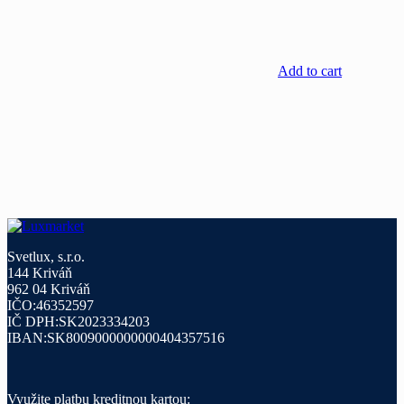
Add to cart
Svetlux, s.r.o.
144 Kriváň
962 04 Kriváň
IČO:46352597
IČ DPH:SK2023334203
IBAN:SK8009000000000404357516
Využite platbu kreditnou kartou: