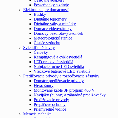
Cestovné adaptéry
Powerbanky a zdroje
Elektronika pre domácnosť
Budíky
Digitálne teplomery
Digitálne váhy a minútky
Domáce videovrátniky
Domový bezdrôtový zvonček
Meteorologické stanice
Čističe vzduchu
Svietidlá a čelovky
Čelovky
Kempingové a cyklosvietidlá
LED pracovné svietidlá
Nabíjacie ručné LED svietidlá
Vreckové batériové LED svietidlá
Predlžovacie prívody a rozbočovacie zásuvky
Domáce predlžovacie prívody
Flexo šnúry
Montované káble 3F program 400 V
Navijáky (bubny) a záhradné predlžovačky
Predlžovacie prívody
Prepäťové ochrany
Priemyselné vidlice
Meracia technika