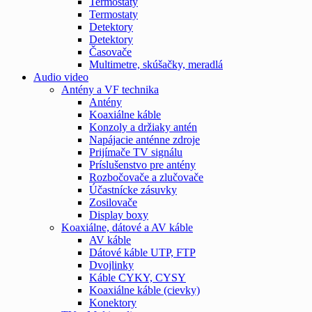
Termostaty
Termostaty
Detektory
Detektory
Časovače
Multimetre, skúšačky, meradlá
Audio video
Antény a VF technika
Antény
Koaxiálne káble
Konzoly a držiaky antén
Napájacie anténne zdroje
Prijímače TV signálu
Príslušenstvo pre antény
Rozbočovače a zlučovače
Účastnícke zásuvky
Zosilovače
Display boxy
Koaxiálne, dátové a AV káble
AV káble
Dátové káble UTP, FTP
Dvojlinky
Káble CYKY, CYSY
Koaxiálne káble (cievky)
Konektory