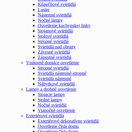
Kúpeľňové svietidlá
Lustre
Nástenné svietidlá
Nočné lampy
Osvetlenie kuchynskej linky
Stojanové svietidlá
Stolové svietidlá
Stropné svietidlá
Svietidlá nad obrazy
Závesné svietidlá
Zápustné svietidlá
Vnútorné domáce osvetlenie
Stropné svietidlá
Svietidlá nástenné-stropné
Svietidlá nástenné
Nábytkové svietidlá
Lampy a drobné osvetlenie
Stojacie lampy
Stolné lampy
Nočné svietidlá
Vianočné osvetlenie
Exteriérové svietidlá
Exteriérové dekoratívne svietidlá
Osvetlenie čísla domu
Osvetlenie čísla domu