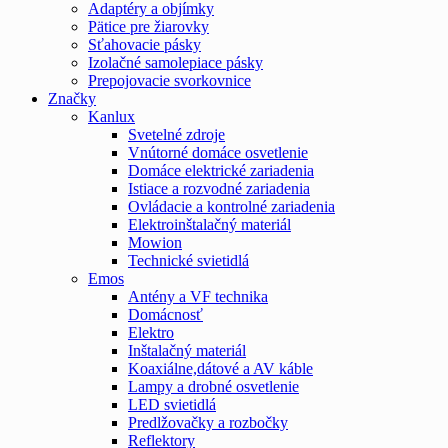
Adaptéry a objímky
Pätice pre žiarovky
Sťahovacie pásky
Izolačné samolepiace pásky
Prepojovacie svorkovnice
Značky
Kanlux
Svetelné zdroje
Vnútorné domáce osvetlenie
Domáce elektrické zariadenia
Istiace a rozvodné zariadenia
Ovládacie a kontrolné zariadenia
Elektroinštalačný materiál
Mowion
Technické svietidlá
Emos
Antény a VF technika
Domácnosť
Elektro
Inštalačný materiál
Koaxiálne,dátové a AV káble
Lampy a drobné osvetlenie
LED svietidlá
Predlžovačky a rozbočky
Reflektory