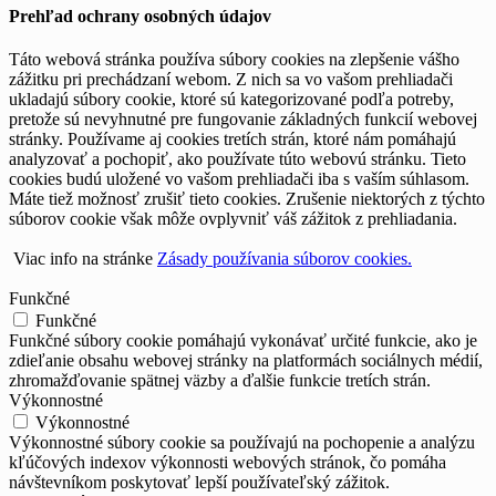
Prehľad ochrany osobných údajov
Táto webová stránka používa súbory cookies na zlepšenie vášho
zážitku pri prechádzaní webom. Z nich sa vo vašom prehliadači
ukladajú súbory cookie, ktoré sú kategorizované podľa potreby,
pretože sú nevyhnutné pre fungovanie základných funkcií webovej
stránky. Používame aj cookies tretích strán, ktoré nám pomáhajú
analyzovať a pochopiť, ako používate túto webovú stránku. Tieto
cookies budú uložené vo vašom prehliadači iba s vaším súhlasom.
Máte tiež možnosť zrušiť tieto cookies. Zrušenie niektorých z týchto
súborov cookie však môže ovplyvniť váš zážitok z prehliadania.
Viac info na stránke
Zásady používania súborov cookies.
Funkčné
Funkčné
Funkčné súbory cookie pomáhajú vykonávať určité funkcie, ako je
zdieľanie obsahu webovej stránky na platformách sociálnych médií,
zhromažďovanie spätnej väzby a ďalšie funkcie tretích strán.
Výkonnostné
Výkonnostné
Výkonnostné súbory cookie sa používajú na pochopenie a analýzu
kľúčových indexov výkonnosti webových stránok, čo pomáha
návštevníkom poskytovať lepší používateľský zážitok.