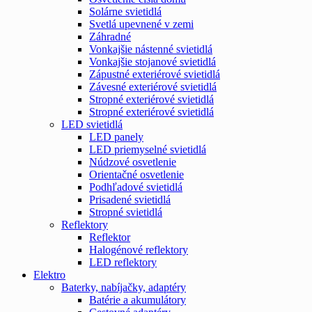
Solárne svietidlá
Svetlá upevnené v zemi
Záhradné
Vonkajšie nástenné svietidlá
Vonkajšie stojanové svietidlá
Zápustné exteriérové svietidlá
Závesné exteriérové svietidlá
Stropné exteriérové svietidlá
Stropné exteriérové svietidlá
LED svietidlá
LED panely
LED priemyselné svietidlá
Núdzové osvetlenie
Orientačné osvetlenie
Podhľadové svietidlá
Prisadené svietidlá
Stropné svietidlá
Reflektory
Reflektor
Halogénové reflektory
LED reflektory
Elektro
Baterky, nabíjačky, adaptéry
Batérie a akumulátory