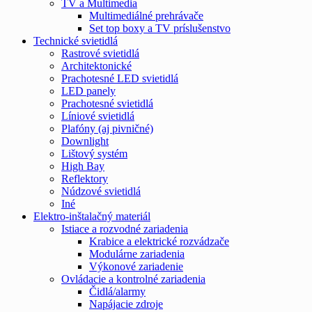
TV a Multimedia
Multimediálné prehrávače
Set top boxy a TV príslušenstvo
Technické svietidlá
Rastrové svietidlá
Architektonické
Prachotesné LED svietidlá
LED panely
Prachotesné svietidlá
Líniové svietidlá
Plafóny (aj pivničné)
Downlight
Lištový systém
High Bay
Reflektory
Núdzové svietidlá
Iné
Elektro-inštalačný materiál
Istiace a rozvodné zariadenia
Krabice a elektrické rozvádzače
Modulárne zariadenia
Výkonové zariadenie
Ovládacie a kontrolné zariadenia
Čidlá/alarmy
Napájacie zdroje