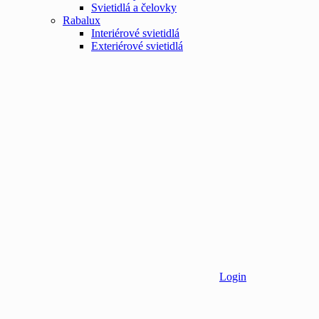
Svietidlá a čelovky
Rabalux
Interiérové svietidlá
Exteriérové svietidlá
Login