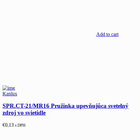
Add to cart
Kanlux
SPR.CT-21/MR16 Pružinka upevňujůca svetelný
zdroj vo svietidle
€
0,13
s DPH