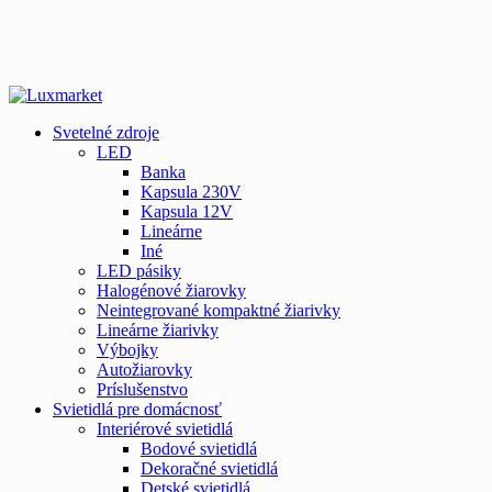
Svetelné zdroje
LED
Banka
Kapsula 230V
Kapsula 12V
Lineárne
Iné
LED pásiky
Halogénové žiarovky
Neintegrované kompaktné žiarivky
Lineárne žiarivky
Výbojky
Autožiarovky
Príslušenstvo
Svietidlá pre domácnosť
Interiérové svietidlá
Bodové svietidlá
Dekoračné svietidlá
Detské svietidlá