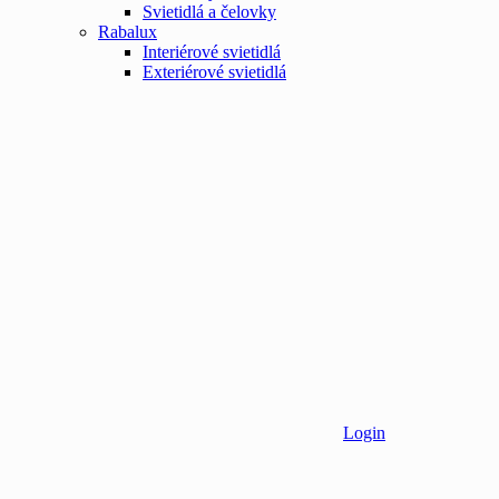
Svietidlá a čelovky
Rabalux
Interiérové svietidlá
Exteriérové svietidlá
Login