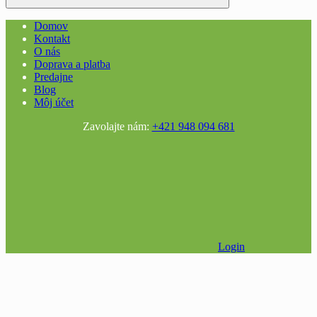
Domov
Kontakt
O nás
Doprava a platba
Predajne
Blog
Môj účet
Zavolajte nám:
+421 948 094 681
Login