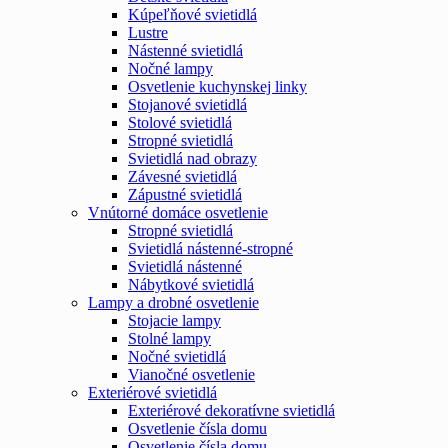
Kúpeľňové svietidlá
Lustre
Nástenné svietidlá
Nočné lampy
Osvetlenie kuchynskej linky
Stojanové svietidlá
Stolové svietidlá
Stropné svietidlá
Svietidlá nad obrazy
Závesné svietidlá
Zápustné svietidlá
Vnútorné domáce osvetlenie
Stropné svietidlá
Svietidlá nástenné-stropné
Svietidlá nástenné
Nábytkové svietidlá
Lampy a drobné osvetlenie
Stojacie lampy
Stolné lampy
Nočné svietidlá
Vianočné osvetlenie
Exteriérové svietidlá
Exteriérové dekoratívne svietidlá
Osvetlenie čísla domu
Osvetlenie čísla domu