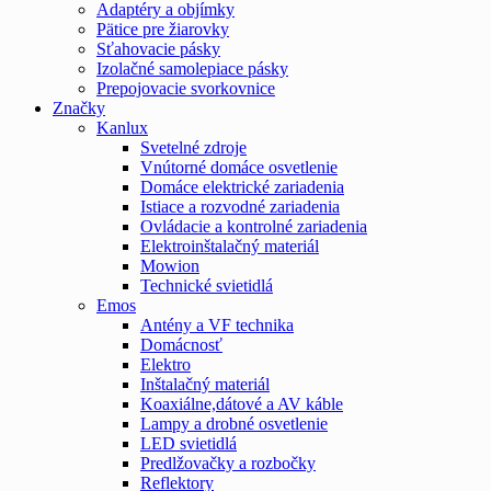
Adaptéry a objímky
Pätice pre žiarovky
Sťahovacie pásky
Izolačné samolepiace pásky
Prepojovacie svorkovnice
Značky
Kanlux
Svetelné zdroje
Vnútorné domáce osvetlenie
Domáce elektrické zariadenia
Istiace a rozvodné zariadenia
Ovládacie a kontrolné zariadenia
Elektroinštalačný materiál
Mowion
Technické svietidlá
Emos
Antény a VF technika
Domácnosť
Elektro
Inštalačný materiál
Koaxiálne,dátové a AV káble
Lampy a drobné osvetlenie
LED svietidlá
Predlžovačky a rozbočky
Reflektory