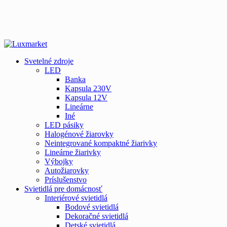
Svetelné zdroje
LED
Banka
Kapsula 230V
Kapsula 12V
Lineárne
Iné
LED pásiky
Halogénové žiarovky
Neintegrované kompaktné žiarivky
Lineárne žiarivky
Výbojky
Autožiarovky
Príslušenstvo
Svietidlá pre domácnosť
Interiérové svietidlá
Bodové svietidlá
Dekoračné svietidlá
Detské svietidlá