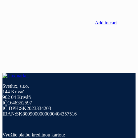
Add to cart
Svetlux, s.r.o.
144 Kriváň
962 04 Kriváň
IČO:46352597
IČ DPH:SK2023334203
IBAN:SK8009000000000404357516
Využite platbu kreditnou kartou: