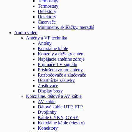
Termostaty
Termostaty
Detektory
Detektory
Časovače
Multimetre, skúšačky, meradlá
Audio video
Antény a VF technika
Antény
Koaxiálne káble
Konzoly a držiaky antén
Napájacie anténne zdroje
Prijímače TV signálu
Príslušenstvo pre antény
Rozbočovače a zlučovače
Účastnícke zásuvky
Zosilovače
Display boxy
Koaxiálne, dátové a AV káble
AV káble
Dátové káble UTP, FTP
Dvojlinky
Káble CYKY, CYSY
Koaxiálne káble (cievky)
Konektory