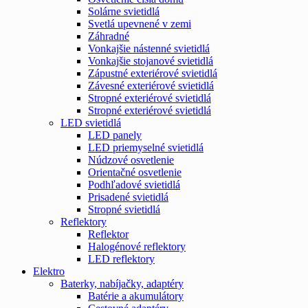
Solárne svietidlá
Svetlá upevnené v zemi
Záhradné
Vonkajšie nástenné svietidlá
Vonkajšie stojanové svietidlá
Zápustné exteriérové svietidlá
Závesné exteriérové svietidlá
Stropné exteriérové svietidlá
Stropné exteriérové svietidlá
LED svietidlá
LED panely
LED priemyselné svietidlá
Núdzové osvetlenie
Orientačné osvetlenie
Podhľadové svietidlá
Prisadené svietidlá
Stropné svietidlá
Reflektory
Reflektor
Halogénové reflektory
LED reflektory
Elektro
Baterky, nabíjačky, adaptéry
Batérie a akumulátory