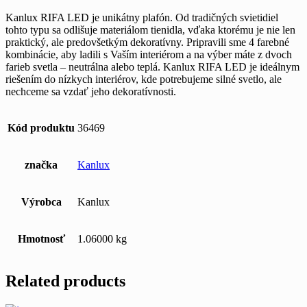
Kanlux RIFA LED je unikátny plafón. Od tradičných svietidiel
tohto typu sa odlišuje materiálom tienidla, vďaka ktorému je nie len
praktický, ale predovšetkým dekoratívny. Pripravili sme 4 farebné
kombinácie, aby ladili s Vaším interiérom a na výber máte z dvoch
farieb svetla – neutrálna alebo teplá. Kanlux RIFA LED je ideálnym
riešením do nízkych interiérov, kde potrebujeme silné svetlo, ale
nechceme sa vzdať jeho dekoratívnosti.
Kód produktu
36469
značka
Kanlux
Výrobca
Kanlux
Hmotnosť
1.06000 kg
Related products