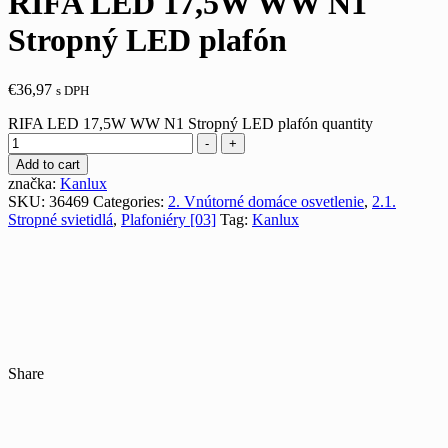
RIFA LED 17,5W WW N1
Stropný LED plafón
€
36,97
s DPH
RIFA LED 17,5W WW N1 Stropný LED plafón quantity
-
+
Add to cart
značka:
Kanlux
SKU:
36469
Categories:
2. Vnútorné domáce osvetlenie
,
2.1.
Stropné svietidlá
,
Plafoniéry [03]
Tag:
Kanlux
Share