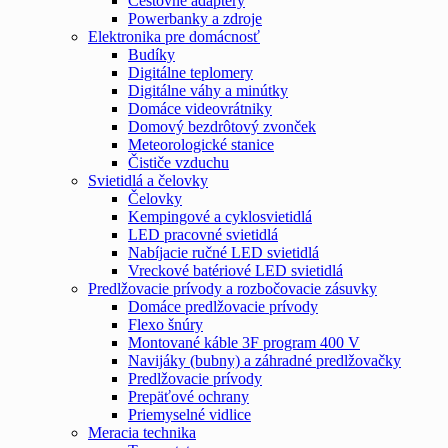
Cestovné adaptéry
Powerbanky a zdroje
Elektronika pre domácnosť
Budíky
Digitálne teplomery
Digitálne váhy a minútky
Domáce videovrátniky
Domový bezdrôtový zvonček
Meteorologické stanice
Čističe vzduchu
Svietidlá a čelovky
Čelovky
Kempingové a cyklosvietidlá
LED pracovné svietidlá
Nabíjacie ručné LED svietidlá
Vreckové batériové LED svietidlá
Predlžovacie prívody a rozbočovacie zásuvky
Domáce predlžovacie prívody
Flexo šnúry
Montované káble 3F program 400 V
Navijáky (bubny) a záhradné predlžovačky
Predlžovacie prívody
Prepäťové ochrany
Priemyselné vidlice
Meracia technika