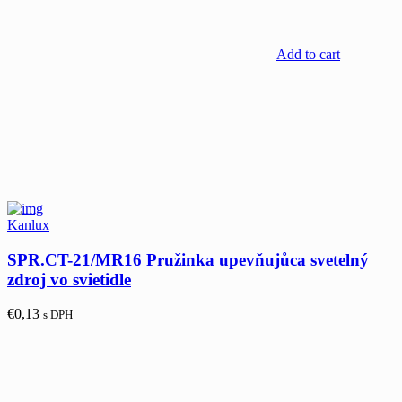
Add to cart
Kanlux
SPR.CT-21/MR16 Pružinka upevňujůca svetelný
zdroj vo svietidle
€
0,13
s DPH