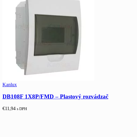
Kanlux
DB108F 1X8P/FMD – Plastový rozvádzač
€
11,94
s DPH