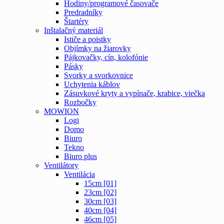
Hodiny/programové časovače
Predradníky
Štartéry
Inštalačný materiál
Ističe a poistky
Objímky na žiarovky
Pájkovačky, cín, kolofónie
Pásky
Svorky a svorkovnice
Uchytenia káblov
Zásuvkové kryty a vypínače, krabice, viečka
Rozbočky
MOWION
Logi
Domo
Biuro
Tekno
Biuro plus
Ventilátory
Ventilácia
15cm [01]
23cm [02]
30cm [03]
40cm [04]
46cm [05]