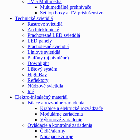
TV a Multimedia
Multimediálné prehrávače
Set top boxy a TV príslušenstvo
Technické svietidlá
Rastrové svietidlá
Architektonické
Prachotesné LED svietidlá
LED panely
Prachotesné svietidlá
Líniové svietidlá
Plafóny (aj pivničné)
Downlight
Lištový systém
High Bay
Reflektory
Núdzové svietidlá
Iné
Elektro-inštalačný materiál
Istiace a rozvodné zariadenia
Krabice a elektrické rozvádzače
Modulárne zariadenia
Výkonové zariadenie
Ovládacie a kontrolné zariadenia
Čidlá/alarmy
Napájacie zdroje