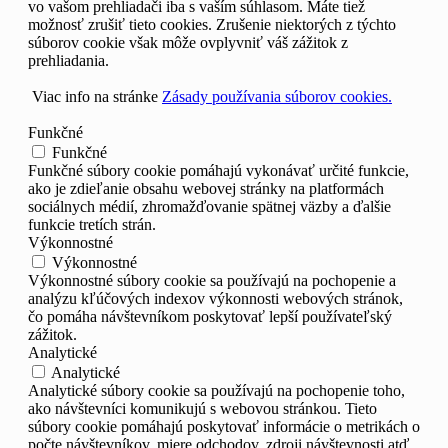
vo vašom prehliadači iba s vaším súhlasom. Máte tiež
možnosť zrušiť tieto cookies. Zrušenie niektorých z týchto
súborov cookie však môže ovplyvniť váš zážitok z
prehliadania.
Viac info na stránke
Zásady používania súborov cookies.
Funkčné
Funkčné
Funkčné súbory cookie pomáhajú vykonávať určité funkcie,
ako je zdieľanie obsahu webovej stránky na platformách
sociálnych médií, zhromažďovanie spätnej väzby a ďalšie
funkcie tretích strán.
Výkonnostné
Výkonnostné
Výkonnostné súbory cookie sa používajú na pochopenie a
analýzu kľúčových indexov výkonnosti webových stránok,
čo pomáha návštevníkom poskytovať lepší používateľský
zážitok.
Analytické
Analytické
Analytické súbory cookie sa používajú na pochopenie toho,
ako návštevníci komunikujú s webovou stránkou. Tieto
súbory cookie pomáhajú poskytovať informácie o metrikách o
počte návštevníkov, miere odchodov, zdroji návštevnosti atď.