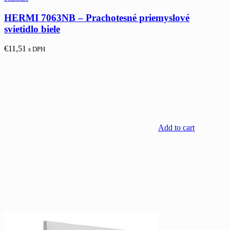
HERMI 7063NB – Prachotesné priemyslové
svietidlo biele
€
11,51
s DPH
Add to cart