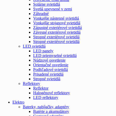
Solárne svietidlá
Svetlá upevnené v zemi
Záhradné
Vonkajšie nástenné svietidlá
Vonkajšie stojanové svietidlá
Zápustné exteriérové svietidlá
Závesné exteriérové svietidlá
Stropné exteriérové svietidlá
Stropné exteriérové svietidlá
LED svietidlá
LED panely
LED priemyselné svietidlá
Núdzové osvetlenie
Orientačné osvetlenie
Podhľadové svietidlá
Prisadené svietidlá
Stropné svietidlá
Reflektory
Reflektor
Halogénové reflektory
LED reflektory
Elektro
Baterky, nabíjačky, adaptéry
Batérie a akumulátory