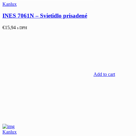
Kanlux
INES 7061N – Svietidlo prisadené
€
15,94
s DPH
Add to cart
Kanlux