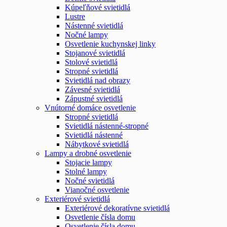
Kúpeľňové svietidlá
Lustre
Nástenné svietidlá
Nočné lampy
Osvetlenie kuchynskej linky
Stojanové svietidlá
Stolové svietidlá
Stropné svietidlá
Svietidlá nad obrazy
Závesné svietidlá
Zápustné svietidlá
Vnútorné domáce osvetlenie
Stropné svietidlá
Svietidlá nástenné-stropné
Svietidlá nástenné
Nábytkové svietidlá
Lampy a drobné osvetlenie
Stojacie lampy
Stolné lampy
Nočné svietidlá
Vianočné osvetlenie
Exteriérové svietidlá
Exteriérové dekoratívne svietidlá
Osvetlenie čísla domu
Osvetlenie čísla domu