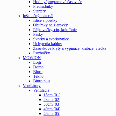
Hodiny/programové časovače
Predradníky
Štartéry
Inštalačný materiál
Ističe a poistky
Objímky na žiarovky
Pájkovačky, cín, kolofónie
Pásky
Svorky a svorkovnice
Uchytenia káblov
Zásuvkové kryty a vypínače, krabice, viečka
Rozbočky
MOWION
Logi
Domo
Biuro
Tekno
Biuro plus
Ventilátory
Ventilácia
15cm [01]
23cm [02]
30cm [03]
40cm [04]
46cm [05]