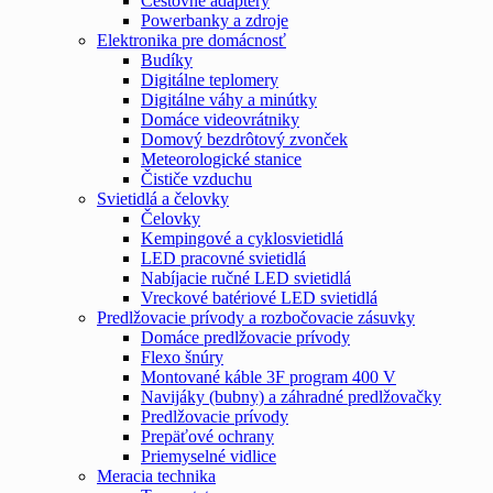
Cestovné adaptéry
Powerbanky a zdroje
Elektronika pre domácnosť
Budíky
Digitálne teplomery
Digitálne váhy a minútky
Domáce videovrátniky
Domový bezdrôtový zvonček
Meteorologické stanice
Čističe vzduchu
Svietidlá a čelovky
Čelovky
Kempingové a cyklosvietidlá
LED pracovné svietidlá
Nabíjacie ručné LED svietidlá
Vreckové batériové LED svietidlá
Predlžovacie prívody a rozbočovacie zásuvky
Domáce predlžovacie prívody
Flexo šnúry
Montované káble 3F program 400 V
Navijáky (bubny) a záhradné predlžovačky
Predlžovacie prívody
Prepäťové ochrany
Priemyselné vidlice
Meracia technika