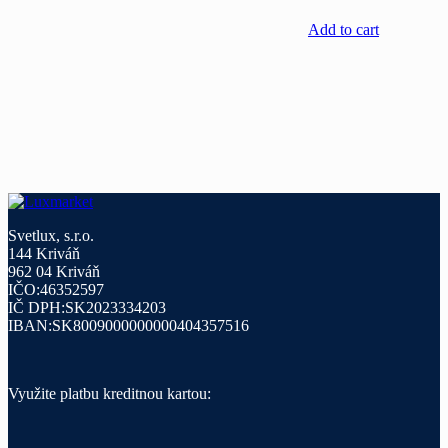
Add to cart
Svetlux, s.r.o.
144 Kriváň
962 04 Kriváň
IČO:46352597
IČ DPH:SK2023334203
IBAN:SK8009000000000404357516
Využite platbu kreditnou kartou: