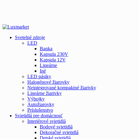
Svetelné zdroje
LED
Banka
Kapsula 230V
Kapsula 12V
Lineárne
Iné
LED pásiky
Halogénové žiarovky
Neintegrované kompaktné žiarivky
Lineárne žiarivky
Výbojky
Autožiarovky
Príslušenstvo
Svietidlá pre domácnosť
Interiérové svietidlá
Bodové svietidlá
Dekoračné svietidlá
Detské svietidlá