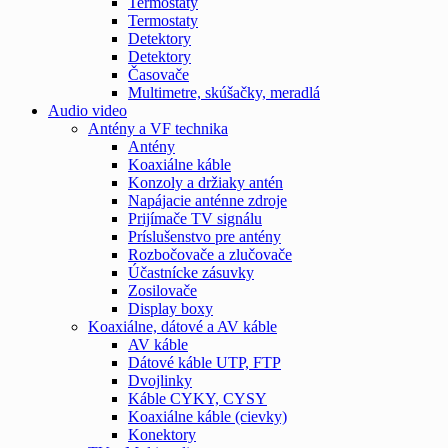
Termostaty
Termostaty
Detektory
Detektory
Časovače
Multimetre, skúšačky, meradlá
Audio video
Antény a VF technika
Antény
Koaxiálne káble
Konzoly a držiaky antén
Napájacie anténne zdroje
Prijímače TV signálu
Príslušenstvo pre antény
Rozbočovače a zlučovače
Účastnícke zásuvky
Zosilovače
Display boxy
Koaxiálne, dátové a AV káble
AV káble
Dátové káble UTP, FTP
Dvojlinky
Káble CYKY, CYSY
Koaxiálne káble (cievky)
Konektory