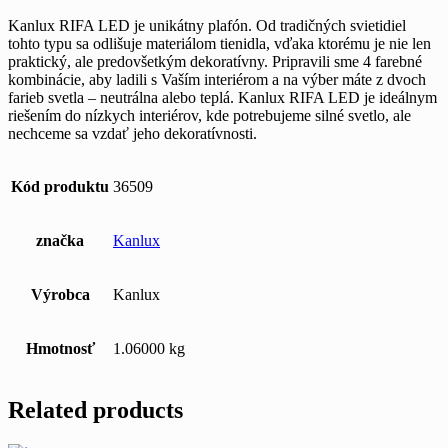
Kanlux RIFA LED je unikátny plafón. Od tradičných svietidiel
tohto typu sa odlišuje materiálom tienidla, vďaka ktorému je nie len
praktický, ale predovšetkým dekoratívny. Pripravili sme 4 farebné
kombinácie, aby ladili s Vaším interiérom a na výber máte z dvoch
farieb svetla – neutrálna alebo teplá. Kanlux RIFA LED je ideálnym
riešením do nízkych interiérov, kde potrebujeme silné svetlo, ale
nechceme sa vzdať jeho dekoratívnosti.
Kód produktu
36509
značka
Kanlux
Výrobca
Kanlux
Hmotnosť
1.06000 kg
Related products