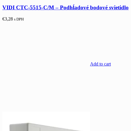
VIDI CTC-5515-C/M – Podhĺadové bodové svietidlo
€
3,28
s DPH
Add to cart