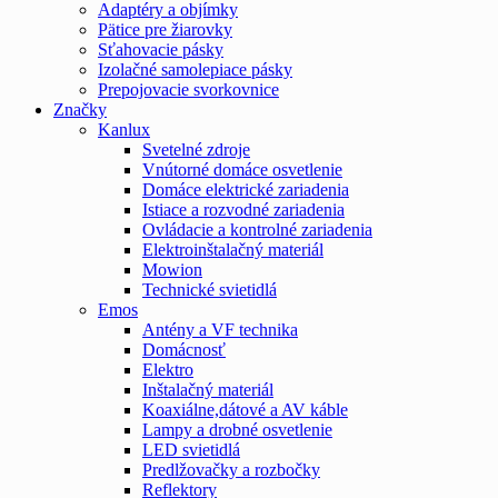
Adaptéry a objímky
Pätice pre žiarovky
Sťahovacie pásky
Izolačné samolepiace pásky
Prepojovacie svorkovnice
Značky
Kanlux
Svetelné zdroje
Vnútorné domáce osvetlenie
Domáce elektrické zariadenia
Istiace a rozvodné zariadenia
Ovládacie a kontrolné zariadenia
Elektroinštalačný materiál
Mowion
Technické svietidlá
Emos
Antény a VF technika
Domácnosť
Elektro
Inštalačný materiál
Koaxiálne,dátové a AV káble
Lampy a drobné osvetlenie
LED svietidlá
Predlžovačky a rozbočky
Reflektory