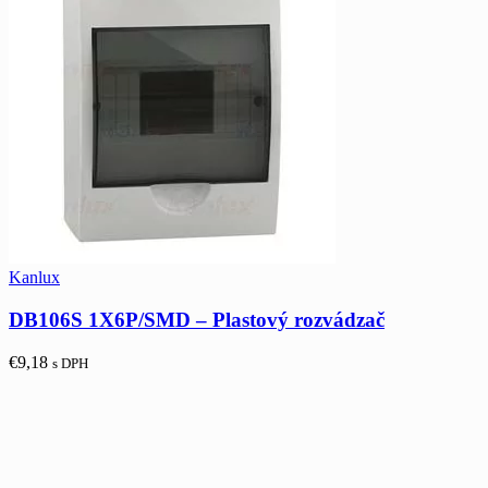
Kanlux
DB106S 1X6P/SMD – Plastový rozvádzač
€
9,18
s DPH