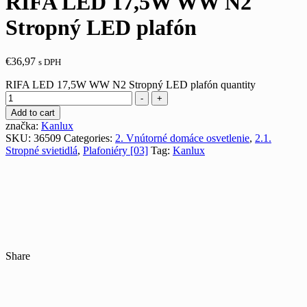
RIFA LED 17,5W WW N2
Stropný LED plafón
€
36,97
s DPH
RIFA LED 17,5W WW N2 Stropný LED plafón quantity
-
+
Add to cart
značka:
Kanlux
SKU:
36509
Categories:
2. Vnútorné domáce osvetlenie
,
2.1.
Stropné svietidlá
,
Plafoniéry [03]
Tag:
Kanlux
Share