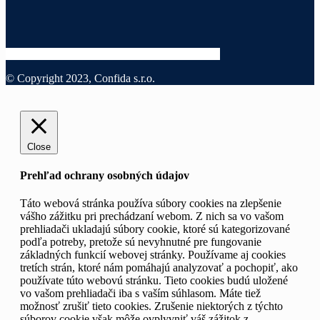
© Copyright 2023, Confida s.r.o.
Close
Prehľad ochrany osobných údajov
Táto webová stránka používa súbory cookies na zlepšenie
vášho zážitku pri prechádzaní webom. Z nich sa vo vašom
prehliadači ukladajú súbory cookie, ktoré sú kategorizované
podľa potreby, pretože sú nevyhnutné pre fungovanie
základných funkcií webovej stránky. Používame aj cookies
tretích strán, ktoré nám pomáhajú analyzovať a pochopiť, ako
používate túto webovú stránku. Tieto cookies budú uložené
vo vašom prehliadači iba s vaším súhlasom. Máte tiež
možnosť zrušiť tieto cookies. Zrušenie niektorých z týchto
súborov cookie však môže ovplyvniť váš zážitok z