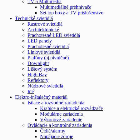
TV a Multimedia
Multimediálné prehrávače
Set top boxy a TV príslušenstvo
Technické svietidlá
Rastrové svietidlá
Architektonické
Prachotesné LED svietidlá
LED panely
Prachotesné svietidlá
Líniové svietidlá
Plafóny (aj pivničné)
Downlight
Lištový systém
High Bay
Reflektory
Núdzové svietidlá
Iné
Elektro-inštalačný materiál
Istiace a rozvodné zariadenia
Krabice a elektrické rozvádzače
Modulárne zariadenia
Výkonové zariadenie
Ovládacie a kontrolné zariadenia
Čidlá/alarmy
Napájacie zdroje