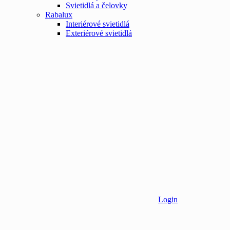
Svietidlá a čelovky
Rabalux
Interiérové svietidlá
Exteriérové svietidlá
Login