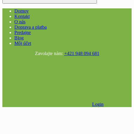
Domov
Kontakt
O nás
Doprava a platba
Predajne
Blog
Môj účet
Zavolajte nám:
+421 948 094 681
Login