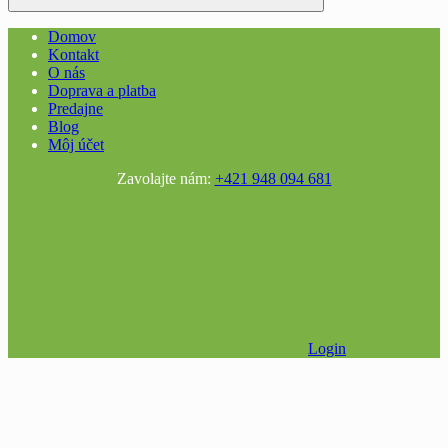
Domov
Kontakt
O nás
Doprava a platba
Predajne
Blog
Môj účet
Zavolajte nám:
+421 948 094 681
Login