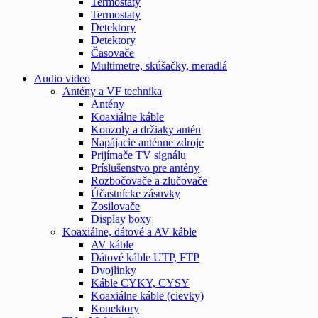
Termostaty
Termostaty
Detektory
Detektory
Časovače
Multimetre, skúšačky, meradlá
Audio video
Antény a VF technika
Antény
Koaxiálne káble
Konzoly a držiaky antén
Napájacie anténne zdroje
Prijímače TV signálu
Príslušenstvo pre antény
Rozbočovače a zlučovače
Účastnícke zásuvky
Zosilovače
Display boxy
Koaxiálne, dátové a AV káble
AV káble
Dátové káble UTP, FTP
Dvojlinky
Káble CYKY, CYSY
Koaxiálne káble (cievky)
Konektory