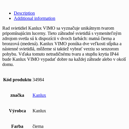
Description
Additional information
Rad svietidiel Kanlux VIMO sa vyznačuje unikátnym tvarom
pripomínajúcim lucerny. Tieto záhradné svietidlá s vymeniteľným
zdrojom svetla sú k dispozícii v dvoch farbách: matná čierna a
bronzová (medená). Kanlux VIMO ponúka dve veľkosti stĺpika a
nástenné svietidlá, môžeme si taktiež vybrať verziu so senzorom
pohybu. Vďaka tomuto netradičnému tvaru a stupňu krytia IP44
bude Kanlux VIMO vypadať dobre na každej záhrade alebo v okolí
domu.
Kód produktu
34984
značka
Kanlux
Výrobca
Kanlux
Farba
čierna