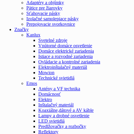
Adaptéry a objímky
Pätice pre žiarovky
Sťahovacie pásky
Izolačné samolepiace pásky
Prepojovacie svorkovnice
Značky
Kanlux
Svetelné zdroje
Vnútorné domáce osvetlenie
Domáce elektrické zariadenia
Istiace a rozvodné zariadenia
Ovládacie a kontrolné zariadenia
Elektroinštalačný materiál
Mowion
Technické svietidlá
Emos
Antény a VF technika
Domácnosť
Elektro
Inštalačný materiál
Koaxiálne,dátové a AV káble
Lampy a drobné osvetlenie
LED svietidlá
Predlžovačky a rozbočky
Reflektory