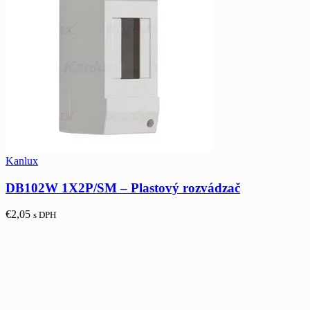
Kanlux
DB102W 1X2P/SM – Plastový rozvádzač
€
2,05
s DPH