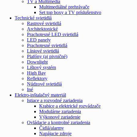
TV a Multimedia
Multimediálné prehrávače
Set top boxy a TV príslušenstvo
Technické svietidlá
Rastrové svietidlá
Architektonické
Prachotesné LED svietidlá
LED panely
Prachotesné svietidlá
Líniové svietidlá
Plafóny (aj pivničné)
Downlight
Lištový systém
High Bay
Reflektory
Núdzové svietidlá
Iné
Elektro-inštalačný materiál
Istiace a rozvodné zariadenia
Krabice a elektrické rozvádzače
Modulárne zariadenia
Výkonové zariadenie
Ovládacie a kontrolné zariadenia
Čidlá/alarmy
Napájacie zdroje