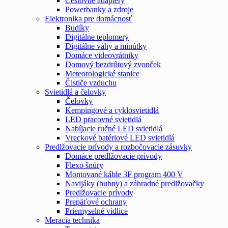
Cestovné adaptéry
Powerbanky a zdroje
Elektronika pre domácnosť
Budíky
Digitálne teplomery
Digitálne váhy a minútky
Domáce videovrátniky
Domový bezdrôtový zvonček
Meteorologické stanice
Čističe vzduchu
Svietidlá a čelovky
Čelovky
Kempingové a cyklosvietidlá
LED pracovné svietidlá
Nabíjacie ručné LED svietidlá
Vreckové batériové LED svietidlá
Predlžovacie prívody a rozbočovacie zásuvky
Domáce predlžovacie prívody
Flexo šnúry
Montované káble 3F program 400 V
Navijáky (bubny) a záhradné predlžovačky
Predlžovacie prívody
Prepäťové ochrany
Priemyselné vidlice
Meracia technika