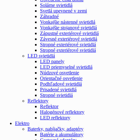
Solárne svietidlá
Svetlá upevnené v zemi
Záhradné
Vonkajšie nástenné svietidlá
Vonkajšie stojanové svietidlá
Zápustné exteriérové svietidlá
Závesné exteriérové svietidlá
Stropné exteriérové svietidlá
Stropné exteriérové svietidlá
LED svietidlá
LED panely
LED priemyselné svietidlá
Núdzové osvetlenie
Orientačné osvetlenie
Podhľadové svietidlá
Prisadené svietidlá
Stropné svietidlá
Reflektory
Reflektor
Halogénové reflektory
LED reflektory
Elektro
Baterky, nabíjačky, adaptéry
Batérie a akumulátory