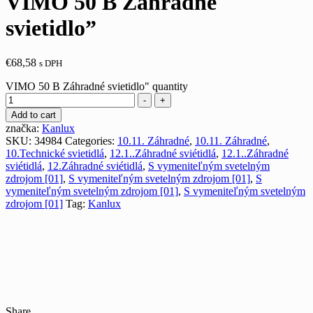
VIMO 50 B Záhradné
svietidlo”
€
68,58
s DPH
VIMO 50 B Záhradné svietidlo" quantity
-
+
Add to cart
značka:
Kanlux
SKU:
34984
Categories:
10.11. Záhradné
,
10.11. Záhradné
,
10.Technické svietidlá
,
12.1..Záhradné sviétidlá
,
12.1..Záhradné
sviétidlá
,
12.Záhradné sviétidlá
,
S vymeniteľným svetelným
zdrojom [01]
,
S vymeniteľným svetelným zdrojom [01]
,
S
vymeniteľným svetelným zdrojom [01]
,
S vymeniteľným svetelným
zdrojom [01]
Tag:
Kanlux
Share