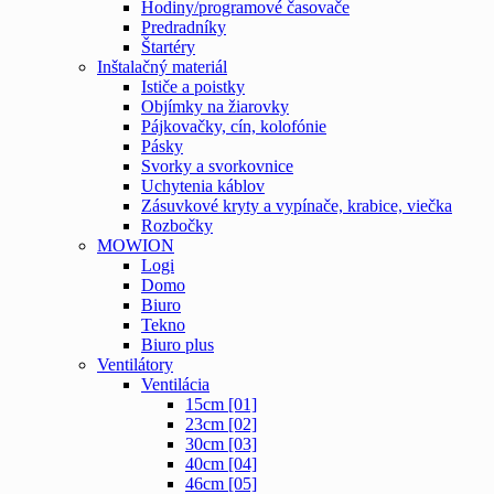
Hodiny/programové časovače
Predradníky
Štartéry
Inštalačný materiál
Ističe a poistky
Objímky na žiarovky
Pájkovačky, cín, kolofónie
Pásky
Svorky a svorkovnice
Uchytenia káblov
Zásuvkové kryty a vypínače, krabice, viečka
Rozbočky
MOWION
Logi
Domo
Biuro
Tekno
Biuro plus
Ventilátory
Ventilácia
15cm [01]
23cm [02]
30cm [03]
40cm [04]
46cm [05]