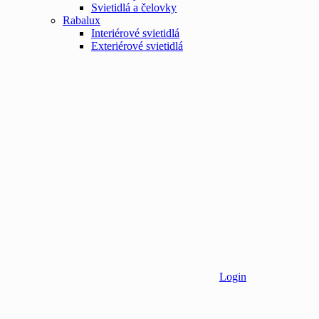
Svietidlá a čelovky
Rabalux
Interiérové svietidlá
Exteriérové svietidlá
Login