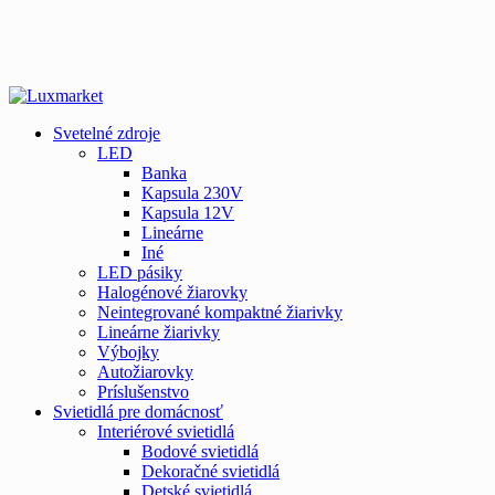
Svetelné zdroje
LED
Banka
Kapsula 230V
Kapsula 12V
Lineárne
Iné
LED pásiky
Halogénové žiarovky
Neintegrované kompaktné žiarivky
Lineárne žiarivky
Výbojky
Autožiarovky
Príslušenstvo
Svietidlá pre domácnosť
Interiérové svietidlá
Bodové svietidlá
Dekoračné svietidlá
Detské svietidlá