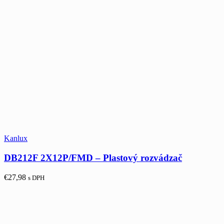
Kanlux
DB212F 2X12P/FMD – Plastový rozvádzač
€
27,98
s DPH