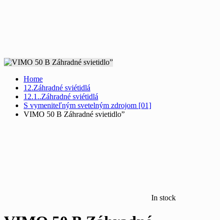
Home
12.Záhradné sviétidlá
12.1..Záhradné sviétidlá
S vymeniteľným svetelným zdrojom [01]
VIMO 50 B Záhradné svietidlo”
In stock