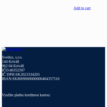
Add to cart
Svetlux, s.r.o.
144 Kriváň
962 04 Kriváň
IČO:46352597
IČ DPH:SK2023334203
IBAN:SK8009000000000404357516
Využite platbu kreditnou kartou: