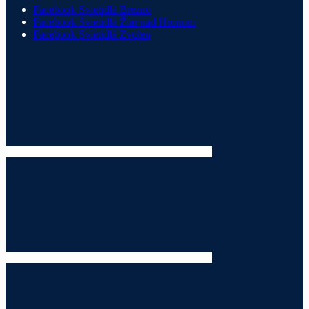
Facebook Svietidlá Brezno
Facebook Svietidlá Žiar nad Hronom
Facebook Svietidlá Zvolen