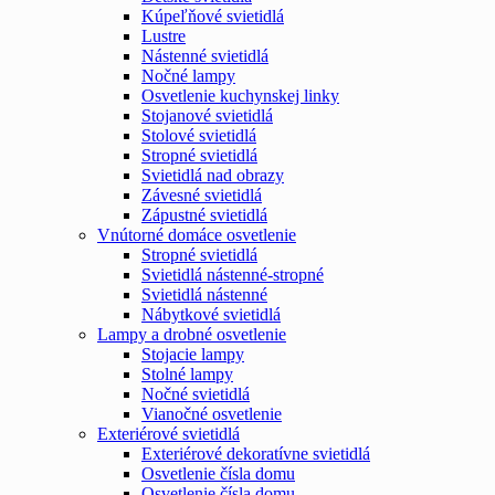
Kúpeľňové svietidlá
Lustre
Nástenné svietidlá
Nočné lampy
Osvetlenie kuchynskej linky
Stojanové svietidlá
Stolové svietidlá
Stropné svietidlá
Svietidlá nad obrazy
Závesné svietidlá
Zápustné svietidlá
Vnútorné domáce osvetlenie
Stropné svietidlá
Svietidlá nástenné-stropné
Svietidlá nástenné
Nábytkové svietidlá
Lampy a drobné osvetlenie
Stojacie lampy
Stolné lampy
Nočné svietidlá
Vianočné osvetlenie
Exteriérové svietidlá
Exteriérové dekoratívne svietidlá
Osvetlenie čísla domu
Osvetlenie čísla domu