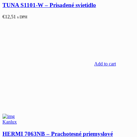
TUNA S1101-W – Prisadené svietidlo
€
12,51
s DPH
Add to cart
Kanlux
HERMI 7063NB – Prachotesné priemyslové