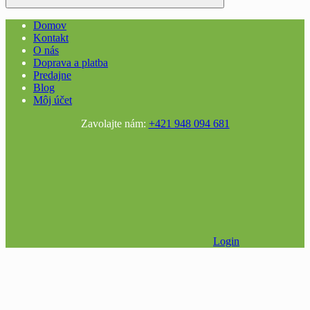
Domov
Kontakt
O nás
Doprava a platba
Predajne
Blog
Môj účet
Zavolajte nám:
+421 948 094 681
Login