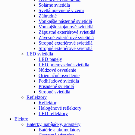
Solárne svietidlá
Svetlá upevnené v zemi
Záhradné
Vonkajšie nástenné svietidlá
Vonkajšie stojanové svietidlá
Zápustné exteriérové svietidlá
Závesné exteriérové svietidlá
Stropné exteriérové svietidlá
Stropné exteriérové svietidlá
LED svietidlá
LED panely
LED priemyselné svietidlá
Núdzové osvetlenie
Orientačné osvetlenie
Podhľadové svietidlá
Prisadené svietidlá
Stropné svietidlá
Reflektory
Reflektor
Halogénové reflektory
LED reflektory
Elektro
Baterky, nabíjačky, adaptéry
Batérie a akumulátory