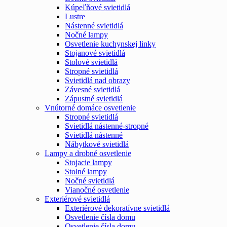
Kúpeľňové svietidlá
Lustre
Nástenné svietidlá
Nočné lampy
Osvetlenie kuchynskej linky
Stojanové svietidlá
Stolové svietidlá
Stropné svietidlá
Svietidlá nad obrazy
Závesné svietidlá
Zápustné svietidlá
Vnútorné domáce osvetlenie
Stropné svietidlá
Svietidlá nástenné-stropné
Svietidlá nástenné
Nábytkové svietidlá
Lampy a drobné osvetlenie
Stojacie lampy
Stolné lampy
Nočné svietidlá
Vianočné osvetlenie
Exteriérové svietidlá
Exteriérové dekoratívne svietidlá
Osvetlenie čísla domu
Osvetlenie čísla domu