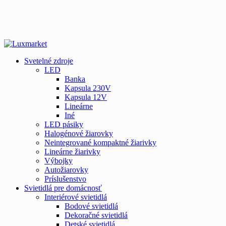
Svetelné zdroje
LED
Banka
Kapsula 230V
Kapsula 12V
Lineárne
Iné
LED pásiky
Halogénové žiarovky
Neintegrované kompaktné žiarivky
Lineárne žiarivky
Výbojky
Autožiarovky
Príslušenstvo
Svietidlá pre domácnosť
Interiérové svietidlá
Bodové svietidlá
Dekoračné svietidlá
Detské svietidlá