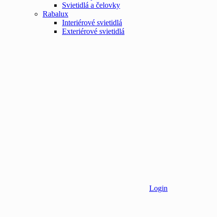
Svietidlá a čelovky
Rabalux
Interiérové svietidlá
Exteriérové svietidlá
Login