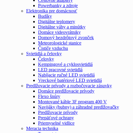
Cestovné adaptéry
Powerbanky a zdroje
Elektronika pre domácnosť
Budíky
Digitálne teplomery
Digitálne váhy a minútky
Domáce videovrátniky
Domový bezdrôtový zvonček
Meteorologické stanice
Čističe vzduchu
Svietidlá a čelovky
Čelovky
Kempingové a cyklosvietidlá
LED pracovné svietidlá
Nabíjacie ručné LED svietidlá
Vreckové batériové LED svietidlá
Predlžovacie prívody a rozbočovacie zásuvky
Domáce predlžovacie prívody
Flexo šnúry
Montované káble 3F program 400 V
Navijáky (bubny) a záhradné predlžovačky
Predlžovacie prívody
Prepäťové ochrany
Priemyselné vidlice
Meracia technika