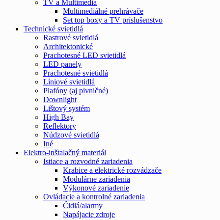
TV a Multimedia
Multimediálné prehrávače
Set top boxy a TV príslušenstvo
Technické svietidlá
Rastrové svietidlá
Architektonické
Prachotesné LED svietidlá
LED panely
Prachotesné svietidlá
Líniové svietidlá
Plafóny (aj pivničné)
Downlight
Lištový systém
High Bay
Reflektory
Núdzové svietidlá
Iné
Elektro-inštalačný materiál
Istiace a rozvodné zariadenia
Krabice a elektrické rozvádzače
Modulárne zariadenia
Výkonové zariadenie
Ovládacie a kontrolné zariadenia
Čidlá/alarmy
Napájacie zdroje