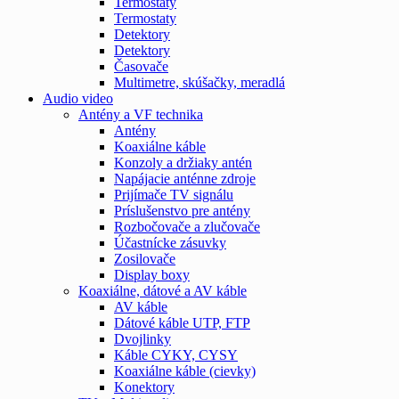
Termostaty
Termostaty
Detektory
Detektory
Časovače
Multimetre, skúšačky, meradlá
Audio video
Antény a VF technika
Antény
Koaxiálne káble
Konzoly a držiaky antén
Napájacie anténne zdroje
Prijímače TV signálu
Príslušenstvo pre antény
Rozbočovače a zlučovače
Účastnícke zásuvky
Zosilovače
Display boxy
Koaxiálne, dátové a AV káble
AV káble
Dátové káble UTP, FTP
Dvojlinky
Káble CYKY, CYSY
Koaxiálne káble (cievky)
Konektory