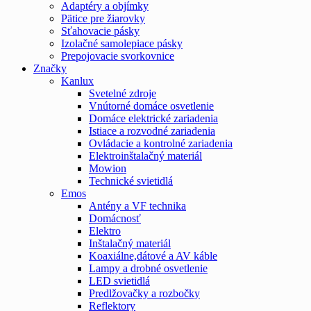
Adaptéry a objímky
Pätice pre žiarovky
Sťahovacie pásky
Izolačné samolepiace pásky
Prepojovacie svorkovnice
Značky
Kanlux
Svetelné zdroje
Vnútorné domáce osvetlenie
Domáce elektrické zariadenia
Istiace a rozvodné zariadenia
Ovládacie a kontrolné zariadenia
Elektroinštalačný materiál
Mowion
Technické svietidlá
Emos
Antény a VF technika
Domácnosť
Elektro
Inštalačný materiál
Koaxiálne,dátové a AV káble
Lampy a drobné osvetlenie
LED svietidlá
Predlžovačky a rozbočky
Reflektory