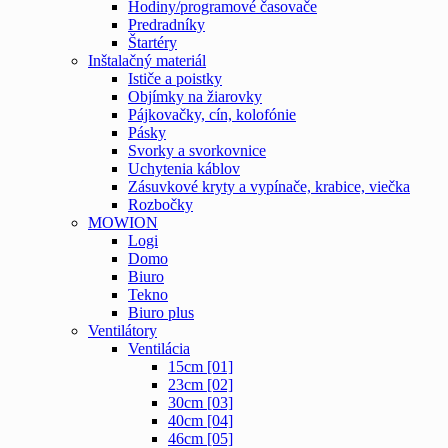
Hodiny/programové časovače
Predradníky
Štartéry
Inštalačný materiál
Ističe a poistky
Objímky na žiarovky
Pájkovačky, cín, kolofónie
Pásky
Svorky a svorkovnice
Uchytenia káblov
Zásuvkové kryty a vypínače, krabice, viečka
Rozbočky
MOWION
Logi
Domo
Biuro
Tekno
Biuro plus
Ventilátory
Ventilácia
15cm [01]
23cm [02]
30cm [03]
40cm [04]
46cm [05]