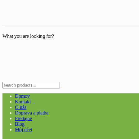
What you are looking for?
Domov
Kontakt
O nás
Doprava a platba
Predajne
Blog
Môj účet