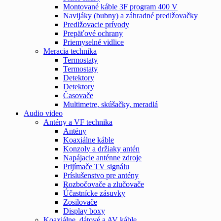
Montované káble 3F program 400 V
Navijáky (bubny) a záhradné predlžovačky
Predlžovacie prívody
Prepäťové ochrany
Priemyselné vidlice
Meracia technika
Termostaty
Termostaty
Detektory
Detektory
Časovače
Multimetre, skúšačky, meradlá
Audio video
Antény a VF technika
Antény
Koaxiálne káble
Konzoly a držiaky antén
Napájacie anténne zdroje
Prijímače TV signálu
Príslušenstvo pre antény
Rozbočovače a zlučovače
Účastnícke zásuvky
Zosilovače
Display boxy
Koaxiálne, dátové a AV káble