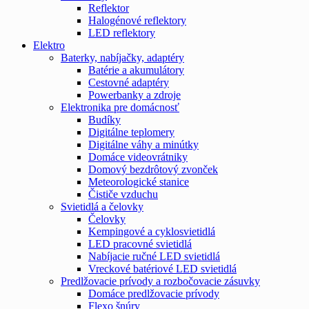
Reflektor
Halogénové reflektory
LED reflektory
Elektro
Baterky, nabíjačky, adaptéry
Batérie a akumulátory
Cestovné adaptéry
Powerbanky a zdroje
Elektronika pre domácnosť
Budíky
Digitálne teplomery
Digitálne váhy a minútky
Domáce videovrátniky
Domový bezdrôtový zvonček
Meteorologické stanice
Čističe vzduchu
Svietidlá a čelovky
Čelovky
Kempingové a cyklosvietidlá
LED pracovné svietidlá
Nabíjacie ručné LED svietidlá
Vreckové batériové LED svietidlá
Predlžovacie prívody a rozbočovacie zásuvky
Domáce predlžovacie prívody
Flexo šnúry