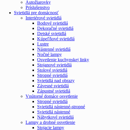
Autožiarovky
Príslušenstvo
Svietidlá pre domácnosť
Interiérové svietidlá
Bodové svietidlá
Dekoračné svietidlá
Detské svietidlá
Kúpeľňové svietidlá
Lustre
Nástenné svietidlá
Nočné lampy
Osvetlenie kuchynskej linky
Stojanové svietidlá
Stolové svietidlá
Stropné svietidlá
Svietidlá nad obrazy
Závesné svietidlá
Zápustné svietidlá
Vnútorné domáce osvetlenie
Stropné svietidlá
Svietidlá nástenné-stropné
Svietidlá nástenné
Nábytkové svietidlá
Lampy a drobné osvetlenie
Stojacie lampy