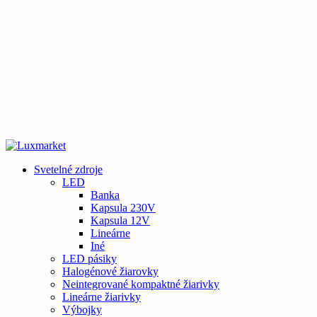
Svetelné zdroje
LED
Banka
Kapsula 230V
Kapsula 12V
Lineárne
Iné
LED pásiky
Halogénové žiarovky
Neintegrované kompaktné žiarivky
Lineárne žiarivky
Výbojky