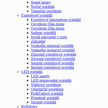
Stolné lampy
Nočné svietidlá
Vianočné osvetlenie
Exteriérové svietidlá
Exteriérové dekoratívne svietidlá
Osvetlenie čísla domu
Osvetlenie čísla domu
Solárne svietidlá
Svetlá upevnené v zemi
Záhradné
Vonkajšie nástenné svietidlá
Vonkajšie stojanové svietidlá
Zápustné exteriérové svietidlá
Závesné exteriérové svietidlá
Stropné exteriérové svietidlá
Stropné exteriérové svietidlá
LED svietidlá
LED panely
LED priemyselné svietidlá
Núdzové osvetlenie
Orientačné osvetlenie
Podhľadové svietidlá
Prisadené svietidlá
Stropné svietidlá
Reflektory