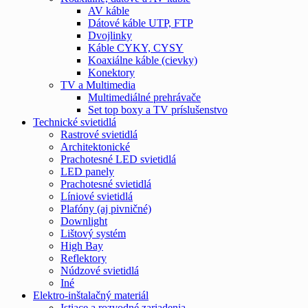
AV káble
Dátové káble UTP, FTP
Dvojlinky
Káble CYKY, CYSY
Koaxiálne káble (cievky)
Konektory
TV a Multimedia
Multimediálné prehrávače
Set top boxy a TV príslušenstvo
Technické svietidlá
Rastrové svietidlá
Architektonické
Prachotesné LED svietidlá
LED panely
Prachotesné svietidlá
Líniové svietidlá
Plafóny (aj pivničné)
Downlight
Lištový systém
High Bay
Reflektory
Núdzové svietidlá
Iné
Elektro-inštalačný materiál
Istiace a rozvodné zariadenia