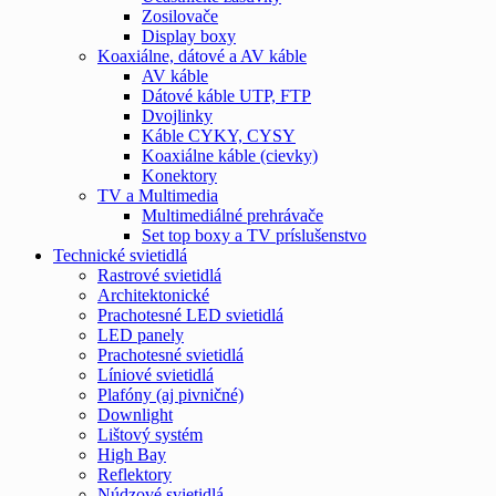
Zosilovače
Display boxy
Koaxiálne, dátové a AV káble
AV káble
Dátové káble UTP, FTP
Dvojlinky
Káble CYKY, CYSY
Koaxiálne káble (cievky)
Konektory
TV a Multimedia
Multimediálné prehrávače
Set top boxy a TV príslušenstvo
Technické svietidlá
Rastrové svietidlá
Architektonické
Prachotesné LED svietidlá
LED panely
Prachotesné svietidlá
Líniové svietidlá
Plafóny (aj pivničné)
Downlight
Lištový systém
High Bay
Reflektory
Núdzové svietidlá