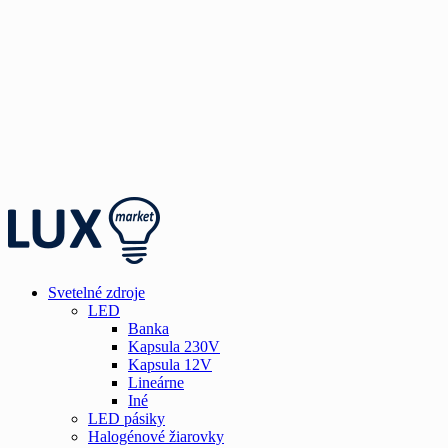
Svetelné zdroje
LED
Banka
Kapsula 230V
Kapsula 12V
Lineárne
Iné
LED pásiky
Halogénové žiarovky