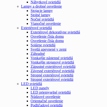
Nábytkové svietidlá
Lampy a drobné osvetlenie
Stojacie lampy
Stolné lampy
Nočné svietidlá
Vianočné osvetlenie
Exteriérové svietidlá
Exteriérové dekoratívne svietidlá
Osvetlenie čísla domu
Osvetlenie čísla domu
Solárne svietidlá
Svetlá upevnené v zemi
Záhradné
Vonkajšie nástenné svietidlá
Vonkajšie stojanové svietidlá
Zápustné exteriérové svietidlá
Závesné exteriérové svietidlá
Stropné exteriérové svietidlá
Stropné exteriérové svietidlá
LED svietidlá
LED panely
LED priemyselné svietidlá
Núdzové osvetlenie
Orientačné osvetlenie
Podhľadové svietidlá