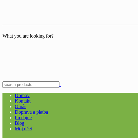
What you are looking for?
Domov
Kontakt
O nás
Doprava a platba
Predajne
Blog
Môj účet