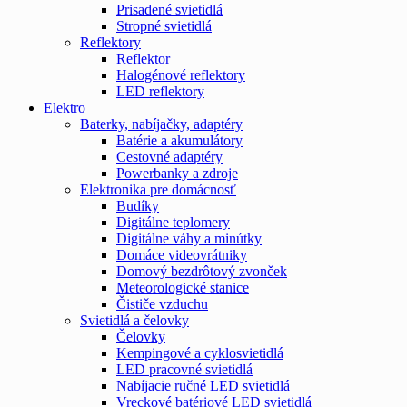
Prisadené svietidlá
Stropné svietidlá
Reflektory
Reflektor
Halogénové reflektory
LED reflektory
Elektro
Baterky, nabíjačky, adaptéry
Batérie a akumulátory
Cestovné adaptéry
Powerbanky a zdroje
Elektronika pre domácnosť
Budíky
Digitálne teplomery
Digitálne váhy a minútky
Domáce videovrátniky
Domový bezdrôtový zvonček
Meteorologické stanice
Čističe vzduchu
Svietidlá a čelovky
Čelovky
Kempingové a cyklosvietidlá
LED pracovné svietidlá
Nabíjacie ručné LED svietidlá
Vreckové batériové LED svietidlá