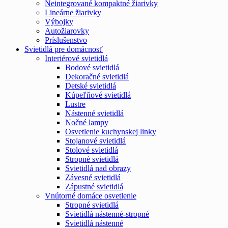
Neintegrované kompaktné žiarivky
Lineárne žiarivky
Výbojky
Autožiarovky
Príslušenstvo
Svietidlá pre domácnosť
Interiérové svietidlá
Bodové svietidlá
Dekoračné svietidlá
Detské svietidlá
Kúpeľňové svietidlá
Lustre
Nástenné svietidlá
Nočné lampy
Osvetlenie kuchynskej linky
Stojanové svietidlá
Stolové svietidlá
Stropné svietidlá
Svietidlá nad obrazy
Závesné svietidlá
Zápustné svietidlá
Vnútorné domáce osvetlenie
Stropné svietidlá
Svietidlá nástenné-stropné
Svietidlá nástenné