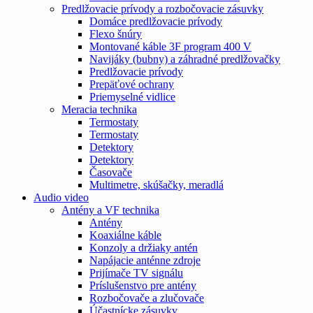
Predlžovacie prívody a rozbočovacie zásuvky
Domáce predlžovacie prívody
Flexo šnúry
Montované káble 3F program 400 V
Navijáky (bubny) a záhradné predlžovačky
Predlžovacie prívody
Prepäťové ochrany
Priemyselné vidlice
Meracia technika
Termostaty
Termostaty
Detektory
Detektory
Časovače
Multimetre, skúšačky, meradlá
Audio video
Antény a VF technika
Antény
Koaxiálne káble
Konzoly a držiaky antén
Napájacie anténne zdroje
Prijímače TV signálu
Príslušenstvo pre antény
Rozbočovače a zlučovače
Účastnícke zásuvky