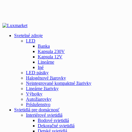
Svetelné zdroje
LED
Banka
Kapsula 230V
Kapsula 12V
Lineárne
Iné
LED pásiky
Halogénové žiarovky
Neintegrované kompaktné žiarivky
Lineárne žiarivky
Výbojky
Autožiarovky
Príslušenstvo
Svietidlá pre domácnosť
Interiérové svietidlá
Bodové svietidlá
Dekoračné svietidlá
Detské svietidlá