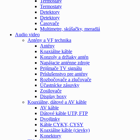
Termostaty
Termostaty
Detektory
Detektory
Časovače
Multimetre, skúšačky, meradlá
Audio video
Antény a VF technika
Antény
Koaxiálne káble
Konzoly a držiaky antén
Napájacie anténne zdroje
Prijímače TV signálu
Príslušenstvo pre antény
Rozbočovače a zlučovače
Účastnícke zásuvky
Zosilovače
Display boxy
Koaxiálne, dátové a AV káble
AV káble
Dátové káble UTP, FTP
Dvojlinky
Káble CYKY, CYSY
Koaxiálne káble (cievky)
Konektory