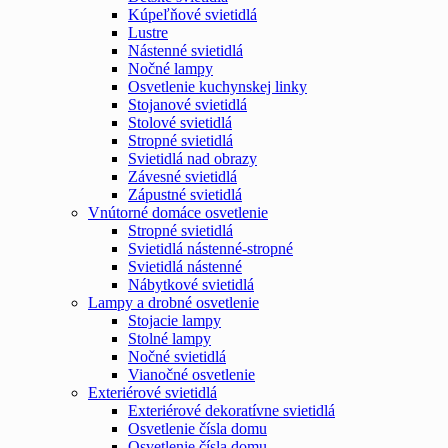
Kúpeľňové svietidlá
Lustre
Nástenné svietidlá
Nočné lampy
Osvetlenie kuchynskej linky
Stojanové svietidlá
Stolové svietidlá
Stropné svietidlá
Svietidlá nad obrazy
Závesné svietidlá
Zápustné svietidlá
Vnútorné domáce osvetlenie
Stropné svietidlá
Svietidlá nástenné-stropné
Svietidlá nástenné
Nábytkové svietidlá
Lampy a drobné osvetlenie
Stojacie lampy
Stolné lampy
Nočné svietidlá
Vianočné osvetlenie
Exteriérové svietidlá
Exteriérové dekoratívne svietidlá
Osvetlenie čísla domu
Osvetlenie čísla domu