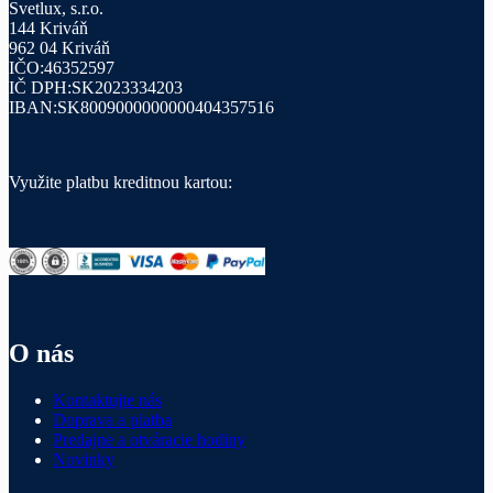
Svetlux, s.r.o.
144 Kriváň
962 04 Kriváň
IČO:46352597
IČ DPH:SK2023334203
IBAN:SK8009000000000404357516
Využite platbu kreditnou kartou:
O nás
Kontaktujte nás
Doprava a platba
Predajne a otváracie hodiny
Novinky