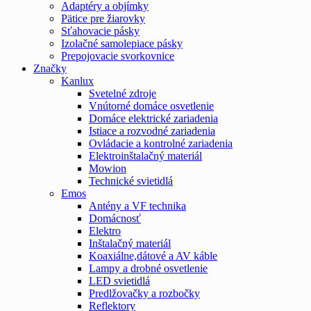
Adaptéry a objímky
Pätice pre žiarovky
Sťahovacie pásky
Izolačné samolepiace pásky
Prepojovacie svorkovnice
Značky
Kanlux
Svetelné zdroje
Vnútorné domáce osvetlenie
Domáce elektrické zariadenia
Istiace a rozvodné zariadenia
Ovládacie a kontrolné zariadenia
Elektroinštalačný materiál
Mowion
Technické svietidlá
Emos
Antény a VF technika
Domácnosť
Elektro
Inštalačný materiál
Koaxiálne,dátové a AV káble
Lampy a drobné osvetlenie
LED svietidlá
Predlžovačky a rozbočky
Reflektory