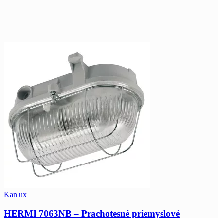
Kanlux
HERMI 7063NB – Prachotesné priemyslové