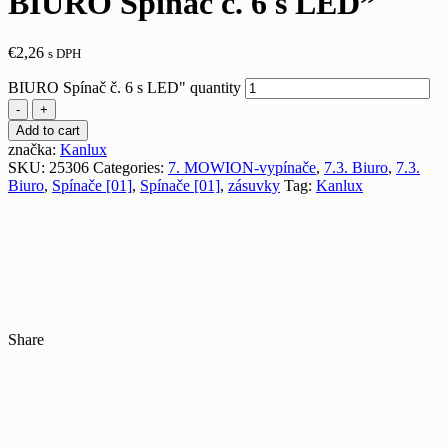
BIURO Spínač č. 6 s LED”
€
2,26
s DPH
BIURO Spínač č. 6 s LED" quantity
-
+
Add to cart
značka:
Kanlux
SKU:
25306
Categories:
7. MOWION-vypínače
,
7.3. Biuro
,
7.3.
Biuro
,
Spínače [01]
,
Spínače [01]
,
zásuvky
Tag:
Kanlux
Share