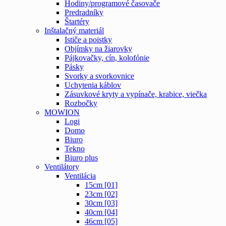
Hodiny/programové časovače
Predradníky
Štartéry
Inštalačný materiál
Ističe a poistky
Objímky na žiarovky
Pájkovačky, cín, kolofónie
Pásky
Svorky a svorkovnice
Uchytenia káblov
Zásuvkové kryty a vypínače, krabice, viečka
Rozbočky
MOWION
Logi
Domo
Biuro
Tekno
Biuro plus
Ventilátory
Ventilácia
15cm [01]
23cm [02]
30cm [03]
40cm [04]
46cm [05]