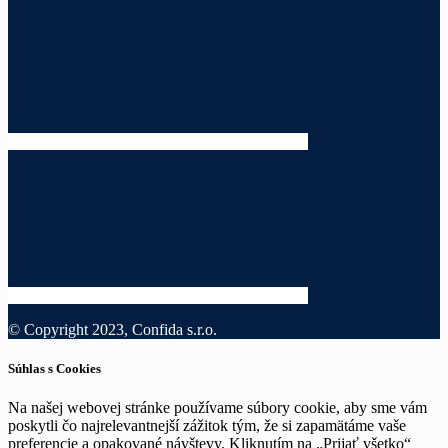
© Copyright 2023, Confida s.r.o.
Súhlas s Cookies
Na našej webovej stránke používame súbory cookie, aby sme vám
poskytli čo najrelevantnejší zážitok tým, že si zapamätáme vaše
preferencie a opakované návštevy. Kliknutím na „Prijať všetko“