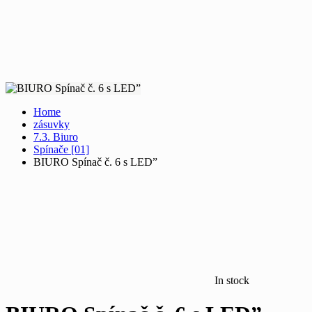
Home
zásuvky
7.3. Biuro
Spínače [01]
BIURO Spínač č. 6 s LED”
In stock