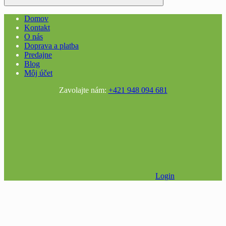
Domov
Kontakt
O nás
Doprava a platba
Predajne
Blog
Môj účet
Zavolajte nám:
+421 948 094 681
Login