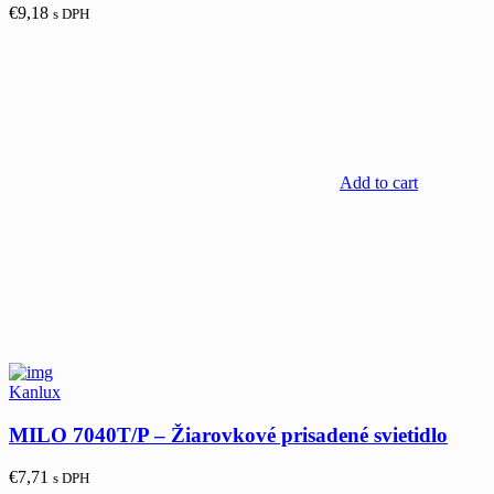
€
9,18
s DPH
Add to cart
Kanlux
MILO 7040T/P – Žiarovkové prisadené svietidlo
€
7,71
s DPH