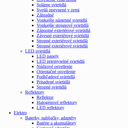
Solárne svietidlá
Svetlá upevnené v zemi
Záhradné
Vonkajšie nástenné svietidlá
Vonkajšie stojanové svietidlá
Zápustné exteriérové svietidlá
Závesné exteriérové svietidlá
Stropné exteriérové svietidlá
Stropné exteriérové svietidlá
LED svietidlá
LED panely
LED priemyselné svietidlá
Núdzové osvetlenie
Orientačné osvetlenie
Podhľadové svietidlá
Prisadené svietidlá
Stropné svietidlá
Reflektory
Reflektor
Halogénové reflektory
LED reflektory
Elektro
Baterky, nabíjačky, adaptéry
Batérie a akumulátory