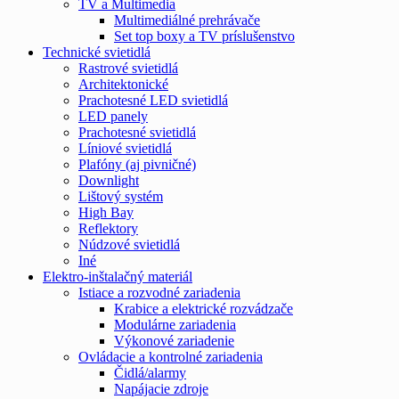
TV a Multimedia
Multimediálné prehrávače
Set top boxy a TV príslušenstvo
Technické svietidlá
Rastrové svietidlá
Architektonické
Prachotesné LED svietidlá
LED panely
Prachotesné svietidlá
Líniové svietidlá
Plafóny (aj pivničné)
Downlight
Lištový systém
High Bay
Reflektory
Núdzové svietidlá
Iné
Elektro-inštalačný materiál
Istiace a rozvodné zariadenia
Krabice a elektrické rozvádzače
Modulárne zariadenia
Výkonové zariadenie
Ovládacie a kontrolné zariadenia
Čidlá/alarmy
Napájacie zdroje