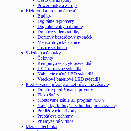
Cestovné adaptéry
Powerbanky a zdroje
Elektronika pre domácnosť
Budíky
Digitálne teplomery
Digitálne váhy a minútky
Domáce videovrátniky
Domový bezdrôtový zvonček
Meteorologické stanice
Čističe vzduchu
Svietidlá a čelovky
Čelovky
Kempingové a cyklosvietidlá
LED pracovné svietidlá
Nabíjacie ručné LED svietidlá
Vreckové batériové LED svietidlá
Predlžovacie prívody a rozbočovacie zásuvky
Domáce predlžovacie prívody
Flexo šnúry
Montované káble 3F program 400 V
Navijáky (bubny) a záhradné predlžovačky
Predlžovacie prívody
Prepäťové ochrany
Priemyselné vidlice
Meracia technika