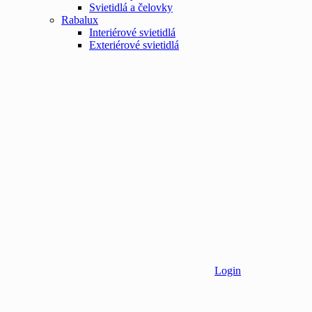
Svietidlá a čelovky
Rabalux
Interiérové svietidlá
Exteriérové svietidlá
Login