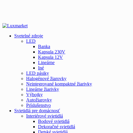
Svetelné zdroje
LED
Banka
Kapsula 230V
Kapsula 12V
Lineárne
Iné
LED pásiky
Halogénové žiarovky
Neintegrované kompaktné žiarivky
Lineárne žiarivky
Výbojky
Autožiarovky
Príslušenstvo
Svietidlá pre domácnosť
Interiérové svietidlá
Bodové svietidlá
Dekoračné svietidlá
Detské svietidlá