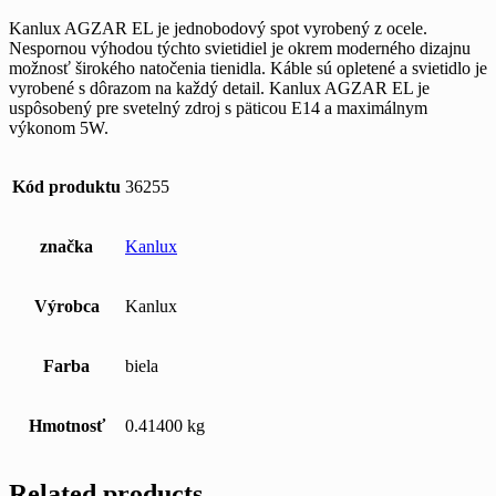
Kanlux AGZAR EL je jednobodový spot vyrobený z ocele.
Nespornou výhodou týchto svietidiel je okrem moderného dizajnu
možnosť širokého natočenia tienidla. Káble sú opletené a svietidlo je
vyrobené s dôrazom na každý detail. Kanlux AGZAR EL je
uspôsobený pre svetelný zdroj s päticou E14 a maximálnym
výkonom 5W.
Kód produktu
36255
značka
Kanlux
Výrobca
Kanlux
Farba
biela
Hmotnosť
0.41400 kg
Related products