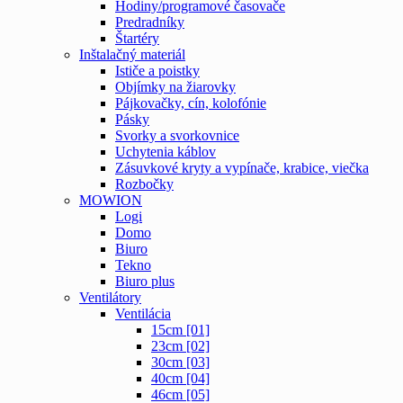
Hodiny/programové časovače
Predradníky
Štartéry
Inštalačný materiál
Ističe a poistky
Objímky na žiarovky
Pájkovačky, cín, kolofónie
Pásky
Svorky a svorkovnice
Uchytenia káblov
Zásuvkové kryty a vypínače, krabice, viečka
Rozbočky
MOWION
Logi
Domo
Biuro
Tekno
Biuro plus
Ventilátory
Ventilácia
15cm [01]
23cm [02]
30cm [03]
40cm [04]
46cm [05]