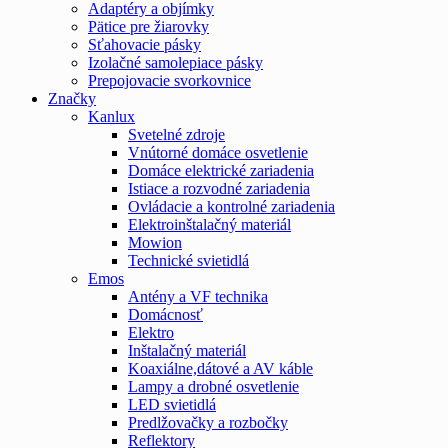
Adaptéry a objímky
Pätice pre žiarovky
Sťahovacie pásky
Izolačné samolepiace pásky
Prepojovacie svorkovnice
Značky
Kanlux
Svetelné zdroje
Vnútorné domáce osvetlenie
Domáce elektrické zariadenia
Istiace a rozvodné zariadenia
Ovládacie a kontrolné zariadenia
Elektroinštalačný materiál
Mowion
Technické svietidlá
Emos
Antény a VF technika
Domácnosť
Elektro
Inštalačný materiál
Koaxiálne,dátové a AV káble
Lampy a drobné osvetlenie
LED svietidlá
Predlžovačky a rozbočky
Reflektory