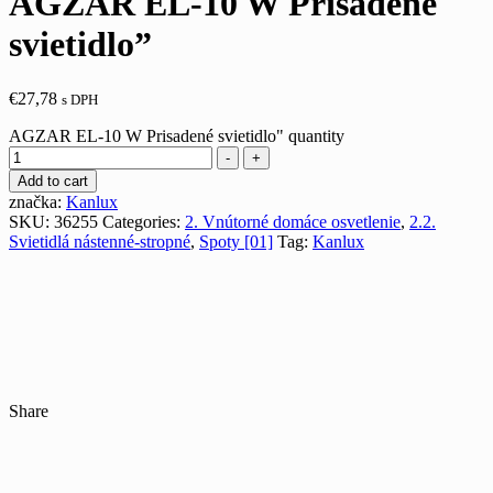
AGZAR EL-10 W Prisadené
svietidlo”
€
27,78
s DPH
AGZAR EL-10 W Prisadené svietidlo" quantity
-
+
Add to cart
značka:
Kanlux
SKU:
36255
Categories:
2. Vnútorné domáce osvetlenie
,
2.2.
Svietidlá nástenné-stropné
,
Spoty [01]
Tag:
Kanlux
Share