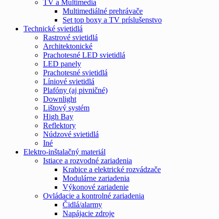
TV a Multimedia
Multimediálné prehrávače
Set top boxy a TV príslušenstvo
Technické svietidlá
Rastrové svietidlá
Architektonické
Prachotesné LED svietidlá
LED panely
Prachotesné svietidlá
Líniové svietidlá
Plafóny (aj pivničné)
Downlight
Lištový systém
High Bay
Reflektory
Núdzové svietidlá
Iné
Elektro-inštalačný materiál
Istiace a rozvodné zariadenia
Krabice a elektrické rozvádzače
Modulárne zariadenia
Výkonové zariadenie
Ovládacie a kontrolné zariadenia
Čidlá/alarmy
Napájacie zdroje