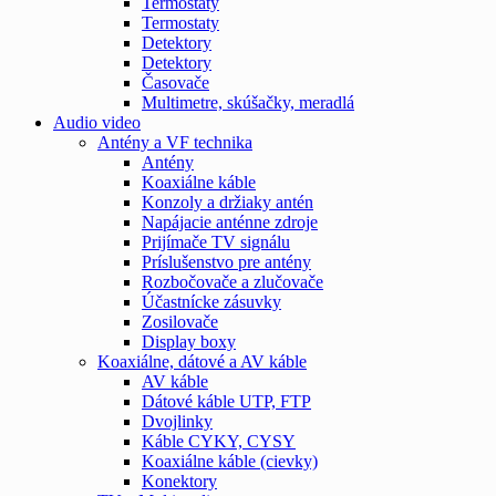
Termostaty
Termostaty
Detektory
Detektory
Časovače
Multimetre, skúšačky, meradlá
Audio video
Antény a VF technika
Antény
Koaxiálne káble
Konzoly a držiaky antén
Napájacie anténne zdroje
Prijímače TV signálu
Príslušenstvo pre antény
Rozbočovače a zlučovače
Účastnícke zásuvky
Zosilovače
Display boxy
Koaxiálne, dátové a AV káble
AV káble
Dátové káble UTP, FTP
Dvojlinky
Káble CYKY, CYSY
Koaxiálne káble (cievky)
Konektory