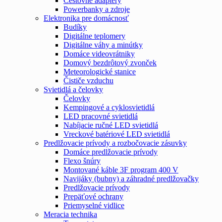
Cestovné adaptéry
Powerbanky a zdroje
Elektronika pre domácnosť
Budíky
Digitálne teplomery
Digitálne váhy a minútky
Domáce videovrátniky
Domový bezdrôtový zvonček
Meteorologické stanice
Čističe vzduchu
Svietidlá a čelovky
Čelovky
Kempingové a cyklosvietidlá
LED pracovné svietidlá
Nabíjacie ručné LED svietidlá
Vreckové batériové LED svietidlá
Predlžovacie prívody a rozbočovacie zásuvky
Domáce predlžovacie prívody
Flexo šnúry
Montované káble 3F program 400 V
Navijáky (bubny) a záhradné predlžovačky
Predlžovacie prívody
Prepäťové ochrany
Priemyselné vidlice
Meracia technika