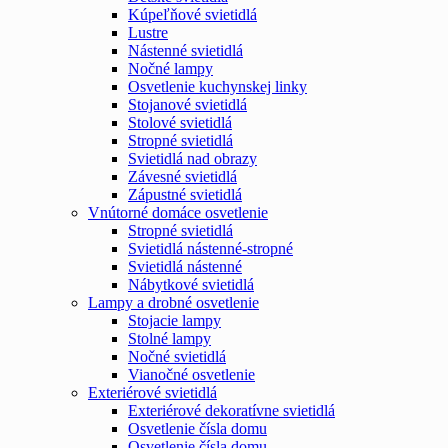
Kúpeľňové svietidlá
Lustre
Nástenné svietidlá
Nočné lampy
Osvetlenie kuchynskej linky
Stojanové svietidlá
Stolové svietidlá
Stropné svietidlá
Svietidlá nad obrazy
Závesné svietidlá
Zápustné svietidlá
Vnútorné domáce osvetlenie
Stropné svietidlá
Svietidlá nástenné-stropné
Svietidlá nástenné
Nábytkové svietidlá
Lampy a drobné osvetlenie
Stojacie lampy
Stolné lampy
Nočné svietidlá
Vianočné osvetlenie
Exteriérové svietidlá
Exteriérové dekoratívne svietidlá
Osvetlenie čísla domu
Osvetlenie čísla domu