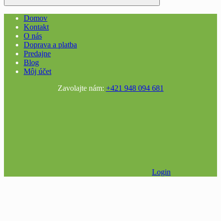
Domov
Kontakt
O nás
Doprava a platba
Predajne
Blog
Môj účet
Zavolajte nám:
+421 948 094 681
Login