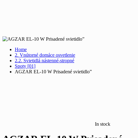
Home
2. Vnútorné domáce osvetlenie
2.2. Svietidlá nástenné-stropné
Spoty [01]
AGZAR EL-10 W Prisadené svietidlo”
In stock