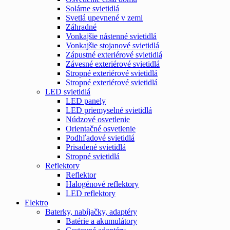
Solárne svietidlá
Svetlá upevnené v zemi
Záhradné
Vonkajšie nástenné svietidlá
Vonkajšie stojanové svietidlá
Zápustné exteriérové svietidlá
Závesné exteriérové svietidlá
Stropné exteriérové svietidlá
Stropné exteriérové svietidlá
LED svietidlá
LED panely
LED priemyselné svietidlá
Núdzové osvetlenie
Orientačné osvetlenie
Podhľadové svietidlá
Prisadené svietidlá
Stropné svietidlá
Reflektory
Reflektor
Halogénové reflektory
LED reflektory
Elektro
Baterky, nabíjačky, adaptéry
Batérie a akumulátory