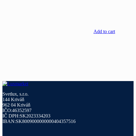
Add to cart
Svetlux, s.r.o.
144 Kriváň
962 04 Kriváň
IČO:46352597
IČ DPH:SK2023334203
IBAN:SK8009000000000404357516