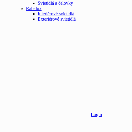
Svietidlá a čelovky
Rabalux
Interiérové svietidlá
Exteriérové svietidlá
Login