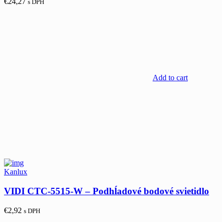
€
24,27
s DPH
Add to cart
Kanlux
VIDI CTC-5515-W – Podhĺadové bodové svietidlo
€
2,92
s DPH