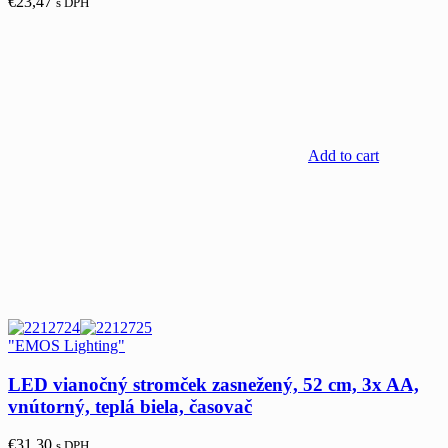
€
23,47
s DPH
Add to cart
"EMOS Lighting"
LED vianočný stromček zasnežený, 52 cm, 3x AA,
vnútorný, teplá biela, časovač
€
31,30
s DPH