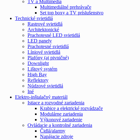
TV a Multimedia
Multimediálné prehrávače
Set top boxy a TV príslušenstvo
Technické svietidlá
Rastrové svietidlá
Architektonické
Prachotesné LED svietidlá
LED panely
Prachotesné svietidlá
Líniové svietidlá
Plafóny (aj pivničné)
Downlight
Lištový systém
High Bay
Reflektory
Núdzové svietidlá
Iné
Elektro-inštalačný materiál
Istiace a rozvodné zariadenia
Krabice a elektrické rozvádzače
Modulárne zariadenia
Výkonové zariadenie
Ovládacie a kontrolné zariadenia
Čidlá/alarmy
Napájacie zdroje