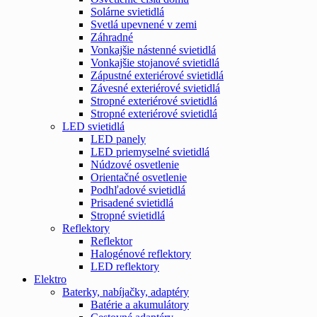
Solárne svietidlá
Svetlá upevnené v zemi
Záhradné
Vonkajšie nástenné svietidlá
Vonkajšie stojanové svietidlá
Zápustné exteriérové svietidlá
Závesné exteriérové svietidlá
Stropné exteriérové svietidlá
Stropné exteriérové svietidlá
LED svietidlá
LED panely
LED priemyselné svietidlá
Núdzové osvetlenie
Orientačné osvetlenie
Podhľadové svietidlá
Prisadené svietidlá
Stropné svietidlá
Reflektory
Reflektor
Halogénové reflektory
LED reflektory
Elektro
Baterky, nabíjačky, adaptéry
Batérie a akumulátory