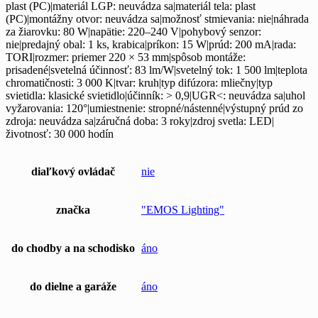
plast (PC)|materiál LGP: neuvádza sa|materiál tela: plast
(PC)|montážny otvor: neuvádza sa|možnosť stmievania: nie|náhrada
za žiarovku: 80 W|napätie: 220–240 V|pohybový senzor:
nie|predajný obal: 1 ks, krabica|príkon: 15 W|prúd: 200 mA|rada:
TORI|rozmer: priemer 220 × 53 mm|spôsob montáže:
prisadené|svetelná účinnosť: 83 lm/W|svetelný tok: 1 500 lm|teplota
chromatičnosti: 3 000 K|tvar: kruh|typ difúzora: mliečny|typ
svietidla: klasické svietidlo|účinník: > 0,9|UGR<: neuvádza sa|uhol
vyžarovania: 120°|umiestnenie: stropné/nástenné|výstupný prúd zo
zdroja: neuvádza sa|záručná doba: 3 roky|zdroj svetla: LED|
životnosť: 30 000 hodín
diaľkový ovládač
nie
značka
"EMOS Lighting"
do chodby a na schodisko
áno
do dielne a garáže
áno