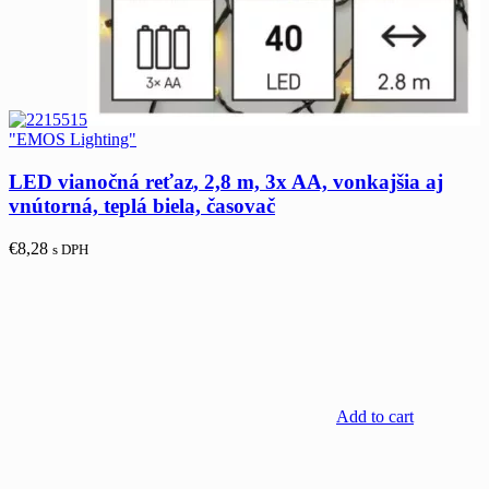
"EMOS Lighting"
LED vianočná reťaz, 2,8 m, 3x AA, vonkajšia aj
vnútorná, teplá biela, časovač
€
8,28
s DPH
Add to cart