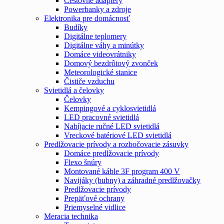
Cestovné adaptéry
Powerbanky a zdroje
Elektronika pre domácnosť
Budíky
Digitálne teplomery
Digitálne váhy a minútky
Domáce videovrátniky
Domový bezdrôtový zvonček
Meteorologické stanice
Čističe vzduchu
Svietidlá a čelovky
Čelovky
Kempingové a cyklosvietidlá
LED pracovné svietidlá
Nabíjacie ručné LED svietidlá
Vreckové batériové LED svietidlá
Predlžovacie prívody a rozbočovacie zásuvky
Domáce predlžovacie prívody
Flexo šnúry
Montované káble 3F program 400 V
Navijáky (bubny) a záhradné predlžovačky
Predlžovacie prívody
Prepäťové ochrany
Priemyselné vidlice
Meracia technika