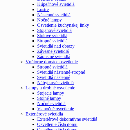
Kúpeľňové svietidlá
Lustre
Nástenné svietidlá
Nočné lampy
Osvetlenie kuchynskej linky
Stojanové svietidlá
Stolové svietidlá
Stropné svietidlá
Svietidlá nad obrazy
Závesné svietidlá
Zápustné svietidlá
Vnútorné domáce osvetlenie
Stropné svietidlá
Svietidlá nástenné-stropné
Svietidlá nástenné
Nábytkové svietidlá
Lampy a drobné osvetlenie
Stojacie lampy
Stolné lampy
Nočné svietidlá
Vianočné osvetlenie
Exteriérové svietidlá
Exteriérové dekoratívne svietidlá
Osvetlenie čísla domu
Osvetlenie čísla domu