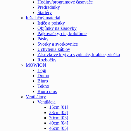
Hodiny/programové časovače
Predradníky
Štartéry
Inštalačný materiál
Ističe a poistky
Objímky na žiarovky
Pájkovačky, cín, kolofónie
Pásky
Svorky a svorkovnice
Uchytenia káblov
Zásuvkové kryty a vypínače, krabice, viečka
Rozbočky
MOWION
Logi
Domo
Biuro
Tekno
Biuro plus
Ventilátory
Ventilácia
15cm [01]
23cm [02]
30cm [03]
40cm [04]
46cm [05]