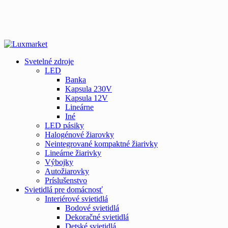
Svetelné zdroje
LED
Banka
Kapsula 230V
Kapsula 12V
Lineárne
Iné
LED pásiky
Halogénové žiarovky
Neintegrované kompaktné žiarivky
Lineárne žiarivky
Výbojky
Autožiarovky
Príslušenstvo
Svietidlá pre domácnosť
Interiérové svietidlá
Bodové svietidlá
Dekoračné svietidlá
Detské svietidlá