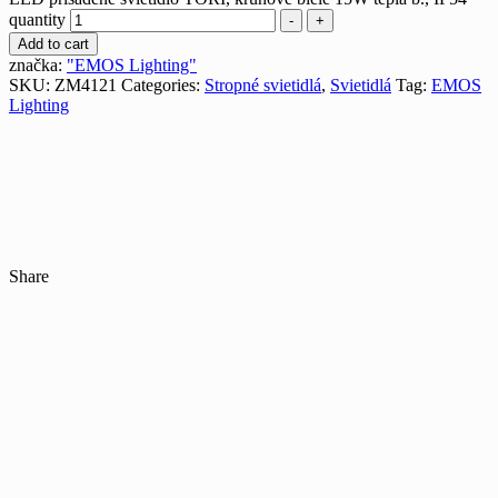
quantity
-
+
Add to cart
značka:
"EMOS Lighting"
SKU:
ZM4121
Categories:
Stropné svietidlá
,
Svietidlá
Tag:
EMOS
Lighting
Share