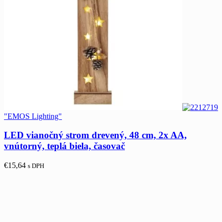
"EMOS Lighting"
LED vianočný strom drevený, 48 cm, 2x AA,
vnútorný, teplá biela, časovač
€
15,64
s DPH