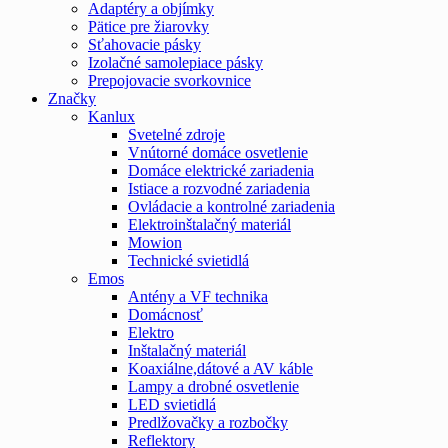
Adaptéry a objímky
Pätice pre žiarovky
Sťahovacie pásky
Izolačné samolepiace pásky
Prepojovacie svorkovnice
Značky
Kanlux
Svetelné zdroje
Vnútorné domáce osvetlenie
Domáce elektrické zariadenia
Istiace a rozvodné zariadenia
Ovládacie a kontrolné zariadenia
Elektroinštalačný materiál
Mowion
Technické svietidlá
Emos
Antény a VF technika
Domácnosť
Elektro
Inštalačný materiál
Koaxiálne,dátové a AV káble
Lampy a drobné osvetlenie
LED svietidlá
Predlžovačky a rozbočky
Reflektory