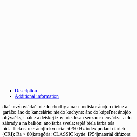
Description
Additional information
diaľkový ovládač: nie|do chodby a na schodisko: áno|do dielne a
garáže: áno|do kancelárie: nie|do kuchyne: áno|do kúpeľne: áno|do
obývačky, spálne a detskej izby: nie|dosah senzora: neuvádza sa|do
záhrady a na balkón: áno|farba svetla: teplá biela|farba tela:
biela|flicker-free: áno|frekvencia: 50/60 Hz|index podania farieb
(CRI): Ra > 80|kategória: CLASSIC|krytie: IP54|materiál difúzora: