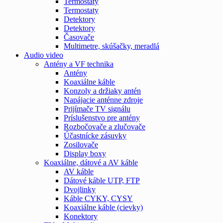
Termostaty
Termostaty
Detektory
Detektory
Časovače
Multimetre, skúšačky, meradlá
Audio video
Antény a VF technika
Antény
Koaxiálne káble
Konzoly a držiaky antén
Napájacie anténne zdroje
Prijímače TV signálu
Príslušenstvo pre antény
Rozbočovače a zlučovače
Účastnícke zásuvky
Zosilovače
Display boxy
Koaxiálne, dátové a AV káble
AV káble
Dátové káble UTP, FTP
Dvojlinky
Káble CYKY, CYSY
Koaxiálne káble (cievky)
Konektory