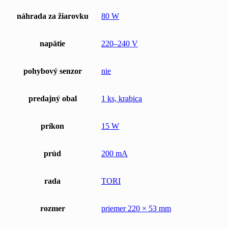
náhrada za žiarovku
80 W
napätie
220–240 V
pohybový senzor
nie
predajný obal
1 ks, krabica
príkon
15 W
prúd
200 mA
rada
TORI
rozmer
priemer 220 × 53 mm