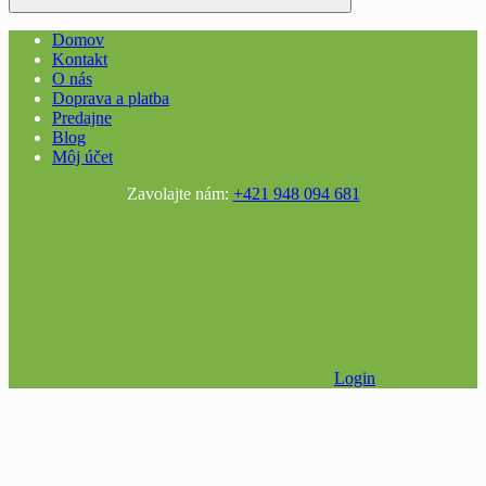
Domov
Kontakt
O nás
Doprava a platba
Predajne
Blog
Môj účet
Zavolajte nám:
+421 948 094 681
Login