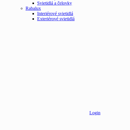
Svietidlá a čelovky
Rabalux
Interiérové svietidlá
Exteriérové svietidlá
Login